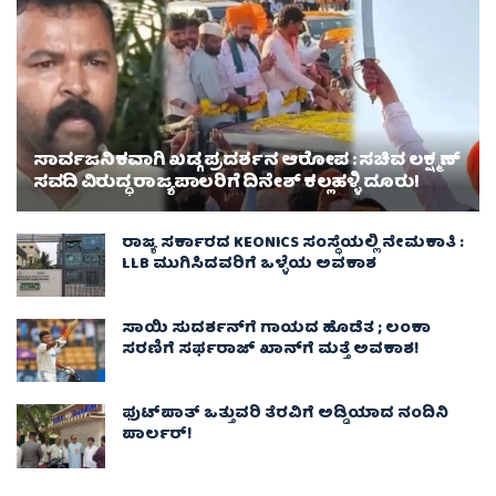
ಸಾರ್ವಜನಿಕವಾಗಿ ಖಡ್ಗ ಪ್ರದರ್ಶನ ಆರೋಪ : ಸಚಿವ ಲಕ್ಷ್ಮಣ್‌
ಸವದಿ ವಿರುದ್ಧ ರಾಜ್ಯಪಾಲರಿಗೆ ದಿನೇಶ್‌ ಕಲ್ಲಹಳ್ಳಿ ದೂರು!
ರಾಜ್ಯ ಸರ್ಕಾರದ KEONICS ಸಂಸ್ಥೆಯಲ್ಲಿ ನೇಮಕಾತಿ :
LLB ಮುಗಿಸಿದವರಿಗೆ ಒಳ್ಳೆಯ ಅವಕಾಶ
ಸಾಯಿ ಸುದರ್ಶನ್‌ಗೆ ಗಾಯದ ಹೊಡೆತ ; ಲಂಕಾ
ಸರಣಿಗೆ ಸರ್ಫರಾಜ್ ಖಾನ್‌ಗೆ ಮತ್ತೆ ಅವಕಾಶ!
ಫುಟ್‌ಪಾತ್ ಒತ್ತುವರಿ ತೆರವಿಗೆ ಅಡ್ಡಿಯಾದ ನಂದಿನಿ
ಪಾರ್ಲರ್!