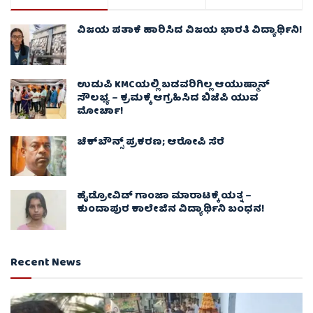
ವಿಜಯ ಪತಾಕೆ ಹಾರಿಸಿದ ವಿಜಯ ಭಾರತಿ ವಿದ್ಯಾರ್ಥಿನಿ!
ಉಡುಪಿ KMCಯಲ್ಲಿ ಬಡವರಿಗಿಲ್ಲ ಆಯುಷ್ಮಾನ್
ಸೌಲಭ್ಯ – ಕ್ರಮಕ್ಕೆ ಆಗ್ರಹಿಸಿದ ಬಿಜೆಪಿ ಯುವ
ಮೋರ್ಚಾ!
ಚೆಕ್​ಬೌನ್ಸ್​ ಪ್ರಕರಣ; ಆರೋಪಿ ಸೆರೆ
ಹೈಡ್ರೋವಿಡ್ ಗಾಂಜಾ ಮಾರಾಟಕ್ಕೆ ಯತ್ನ –
ಕುಂದಾಪುರ ಕಾಲೇಜಿನ ವಿದ್ಯಾರ್ಥಿನಿ ಬಂಧನ!
Recent News