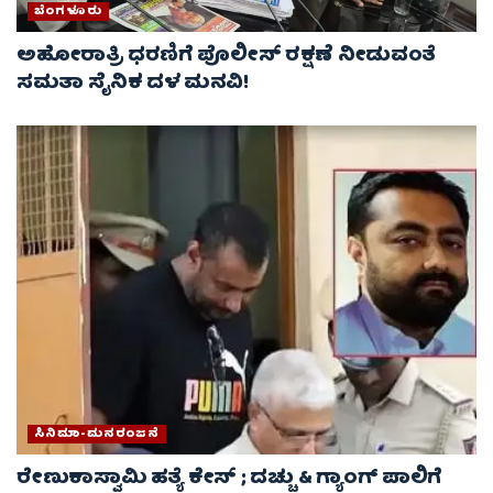
ಬೆಂಗಳೂರು
ಅಹೋರಾತ್ರಿ ಧರಣಿಗೆ ಪೊಲೀಸ್ ರಕ್ಷಣೆ ನೀಡುವಂತೆ
ಸಮತಾ ಸೈನಿಕ ದಳ ಮನವಿ!
ಸಿನಿಮಾ-ಮನರಂಜನೆ
ರೇಣುಕಾಸ್ವಾಮಿ ಹತ್ಯೆ ಕೇಸ್‌ ; ದಚ್ಚು & ಗ್ಯಾಂಗ್ ಪಾಲಿಗೆ