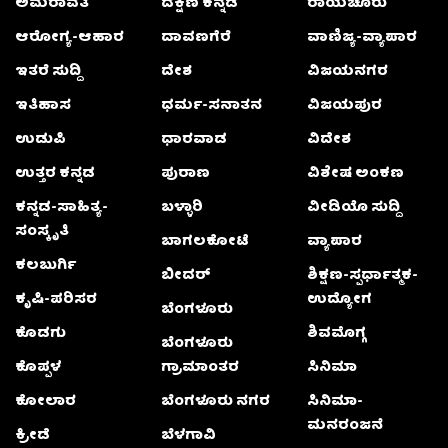
ಅಮರಾವತಿ
ದಕ್ಷಿಣ ಕನ್ನಡ
ರಾಯಚೂರು
ಆರೋಗ್ಯ-ಆಹಾರ
ದಾವಣಗೆರೆ
ವಾಣಿಜ್ಯ-ವ್ಯಾಪಾರ
ಇತರೆ ಸುದ್ದಿ
ದೇಶ
ವಿಜಯನಗರ
ಇತಿಹಾಸ
ಧರ್ಮ-ಸನಾತನ
ವಿಜಯಪುರ
ಉಡುಪಿ
ಧಾರವಾಡ
ವಿದೇಶ
ಉತ್ತರ ಕನ್ನಡ
ಪುರಾಣ
ವಿಶೇಷ ಅಂಕಣ
ಕನ್ನಡ-ಸಾಹಿತ್ಯ-
ಬಳ್ಳಾರಿ
ವೀಡಿಯೊ ಸುದ್ದಿ
ಸಂಸ್ಕೃತಿ
ಬಾಗಲಕೋಟೆ
ವ್ಯಾಪಾರ
ಕಲಬುರ್ಗಿ
ಬೀದರ್
ಶಿಕ್ಷಣ-ಸ್ಪರ್ಧಾತ್ಮಕ-
ಕೃಷಿ-ಪರಿಸರ
ಉದ್ಯೋಗ
ಬೆಂಗಳೂರು
ಕೊಡಗು
ಶಿವಮೊಗ್ಗ
ಬೆಂಗಳೂರು
ಕೊಪ್ಪಳ
ಗ್ರಾಮಾಂತರ
ಸಿನಿಮಾ
ಕೋಲಾರ
ಬೆಂಗಳೂರು ನಗರ
ಸಿನಿಮಾ-
ಮನರಂಜನೆ
ಕ್ರೀಡೆ
ಬೆಳಗಾವಿ