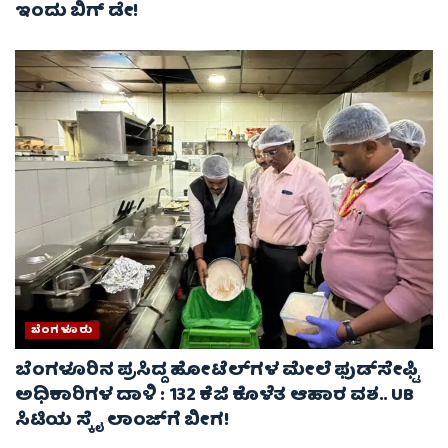
ಇಂದು ಬಿಗ್‌ ಡೇ!
ಬೆಂಗಳೂರು
ಬೆಂಗಳೂರಿನ ಪ್ರಸಿದ್ದ ಹೋಟೆಲ್‌ಗಳ ಮೇಲೆ ಫುಡ್‌ಸೇಫ್ಟಿ
ಅಧಿಕಾರಿಗಳ ದಾಳಿ : 132 ಕೆಜಿ ಕೊಳೆತ ಆಹಾರ ವಶ.. UB
ಸಿಟಿಯ ಸ್ಕೈ ಲಾಂಜ್‌ಗೆ ಬೀಗ!