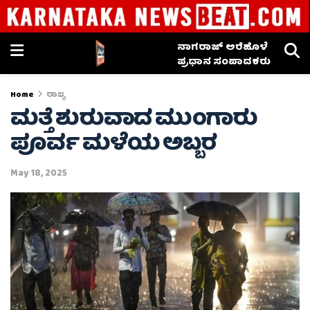
ನಾಗರಾಜ್ ಅರೆಹೊಳೆ
ಪ್ರಧಾನ ಸಂಪಾದಕರು
Home
ರಾಜ್ಯ
ಮತ್ತೆ ಶುರುವಾದ ಮುಂಗಾರು
ಪೂರ್ವ ಮಳೆಯ ಅಬ್ಬರ
May 18, 2025