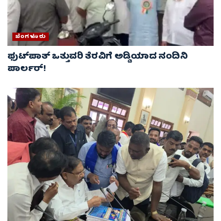
ಬೆಂಗಳೂರು
ಫುಟ್‌ಪಾತ್ ಒತ್ತುವರಿ ತೆರವಿಗೆ ಅಡ್ಡಿಯಾದ ನಂದಿನಿ
ಪಾರ್ಲರ್!