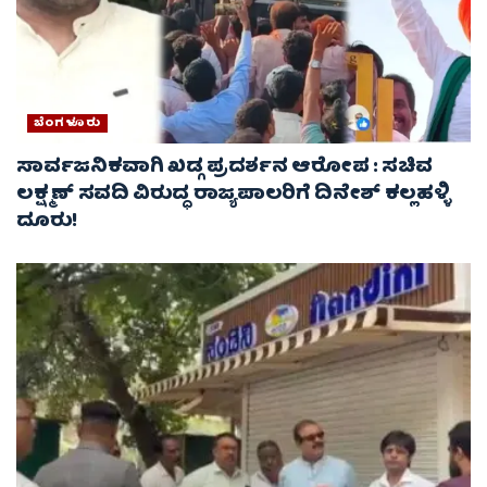
ಬೆಂಗಳೂರು
ಸಾರ್ವಜನಿಕವಾಗಿ ಖಡ್ಗ ಪ್ರದರ್ಶನ ಆರೋಪ : ಸಚಿವ
ಲಕ್ಷ್ಮಣ್‌ ಸವದಿ ವಿರುದ್ಧ ರಾಜ್ಯಪಾಲರಿಗೆ ದಿನೇಶ್‌ ಕಲ್ಲಹಳ್ಳಿ
ದೂರು!