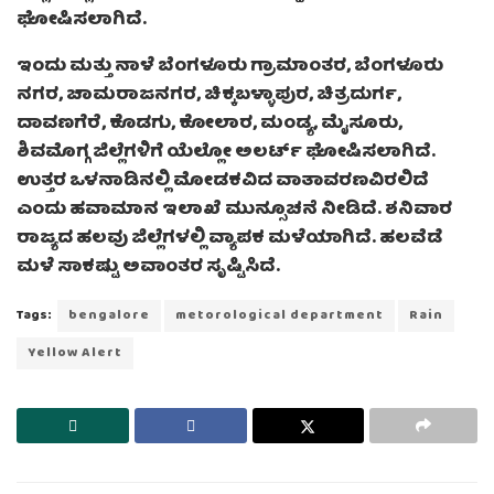
ಘೋಷಿಸಲಾಗಿದೆ.
ಇಂದು ಮತ್ತು ನಾಳೆ ಬೆಂಗಳೂರು ಗ್ರಾಮಾಂತರ, ಬೆಂಗಳೂರು
ನಗರ, ಚಾಮರಾಜನಗರ, ಚಿಕ್ಕಬಳ್ಳಾಪುರ, ಚಿತ್ರದುರ್ಗ,
ದಾವಣಗೆರೆ, ಕೊಡಗು, ಕೋಲಾರ, ಮಂಡ್ಯ, ಮೈಸೂರು,
ಶಿವಮೊಗ್ಗ ಜಿಲ್ಲೆಗಳಿಗೆ ಯೆಲ್ಲೋ ಅಲರ್ಟ್ ಘೋಷಿಸಲಾಗಿದೆ.
ಉತ್ತರ ಒಳನಾಡಿನಲ್ಲಿ ಮೋಡಕವಿದ ವಾತಾವರಣವಿರಲಿದೆ
ಎಂದು ಹವಾಮಾನ ಇಲಾಖೆ ಮುನ್ಸೂಚನೆ ನೀಡಿದೆ. ಶನಿವಾರ
ರಾಜ್ಯದ ಹಲವು ಜಿಲ್ಲೆಗಳಲ್ಲಿ ವ್ಯಾಪಕ ಮಳೆಯಾಗಿದೆ. ಹಲವೆಡೆ
ಮಳೆ ಸಾಕಷ್ಟು ಅವಾಂತರ ಸೃಷ್ಟಿಸಿದೆ.
Tags:
bengalore
metorological department
Rain
Yellow Alert