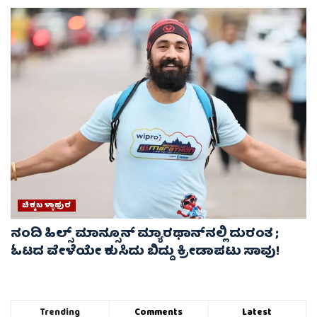
ಚಿಕ್ಕಬಳ್ಳಾಫುರ
ನಂದಿ ಹಿಲ್ಸ್ ಮಾನ್ಸೂನ್ ಮ್ಯಾರಥಾನ್‌ನಲ್ಲಿ ದುರಂತ ;
ಓಟದ ವೇಳೆಯೇ ಕುಸಿದು ಬಿದ್ದು ಕ್ರೀಡಾಪಟು ಸಾವು!
Trending
Comments
Latest