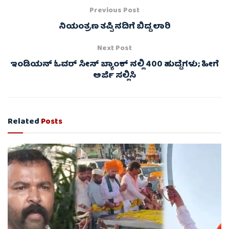
Previous Post
ನಿಯಂತ್ರಣ ತಪ್ಪಿ ನದಿಗೆ ಬಿದ್ದ ಲಾರಿ
Next Post
ಇಂಡಿಯನ್ ಓವರ್ ಸೀಸ್ ಬ್ಯಾಂಕ್ ನಲ್ಲಿ 400 ಹುದ್ದೆಗಳು; ಹೀಗೆ
ಅರ್ಜಿ ಸಲ್ಲಿಸಿ
Related
Posts