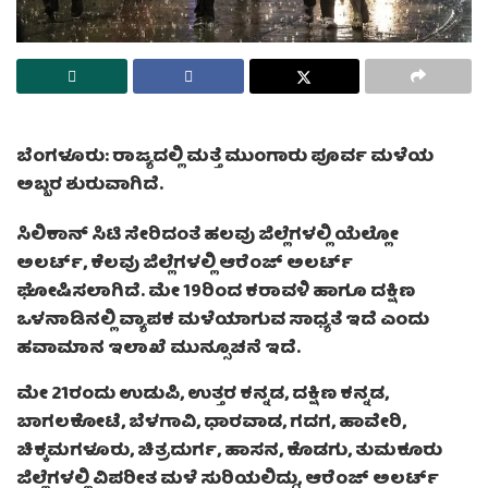
ಬೆಂಗಳೂರು: ರಾಜ್ಯದಲ್ಲಿ ಮತ್ತೆ ಮುಂಗಾರು ಪೂರ್ವ ಮಳೆಯ
ಅಬ್ಬರ ಶುರುವಾಗಿದೆ.
ಸಿಲಿಕಾನ್ ಸಿಟಿ ಸೇರಿದಂತೆ ಹಲವು ಜಿಲ್ಲೆಗಳಲ್ಲಿ ಯೆಲ್ಲೋ
ಅಲರ್ಟ್, ಕೆಲವು ಜಿಲ್ಲೆಗಳಲ್ಲಿ ಆರೆಂಜ್ ಅಲರ್ಟ್
ಘೋಷಿಸಲಾಗಿದೆ. ಮೇ 19ರಿಂದ ಕರಾವಳಿ ಹಾಗೂ ದಕ್ಷಿಣ
ಒಳನಾಡಿನಲ್ಲಿ ವ್ಯಾಪಕ ಮಳೆಯಾಗುವ ಸಾಧ್ಯತೆ ಇದೆ ಎಂದು
ಹವಾಮಾನ ಇಲಾಖೆ ಮುನ್ಸೂಚನೆ ಇದೆ.
ಮೇ 21ರಂದು ಉಡುಪಿ, ಉತ್ತರ ಕನ್ನಡ, ದಕ್ಷಿಣ ಕನ್ನಡ,
ಬಾಗಲಕೋಟೆ, ಬೆಳಗಾವಿ, ಧಾರವಾಡ, ಗದಗ, ಹಾವೇರಿ,
ಚಿಕ್ಕಮಗಳೂರು, ಚಿತ್ರದುರ್ಗ, ಹಾಸನ, ಕೊಡಗು, ತುಮಕೂರು
ಜಿಲ್ಲೆಗಳಲ್ಲಿ ವಿಪರೀತ ಮಳೆ ಸುರಿಯಲಿದ್ದು, ಆರೆಂಜ್ ಅಲರ್ಟ್