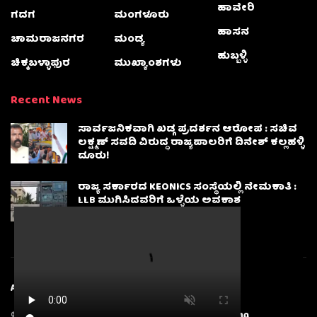
ಹಾವೇರಿ
ಗದಗ
ಮಂಗಳೂರು
ಹಾಸನ
ಚಾಮರಾಜನಗರ
ಮಂಡ್ಯ
ಹುಬ್ಬಳ್ಳಿ
ಚಿಕ್ಕಬಳ್ಳಾಫುರ
ಮುಖ್ಯಾಂಶಗಳು
Recent News
ಸಾರ್ವಜನಿಕವಾಗಿ ಖಡ್ಗ ಪ್ರದರ್ಶನ ಆರೋಪ : ಸಚಿವ
ಲಕ್ಷ್ಮಣ್‌ ಸವದಿ ವಿರುದ್ಧ ರಾಜ್ಯಪಾಲರಿಗೆ ದಿನೇಶ್‌ ಕಲ್ಲಹಳ್ಳಿ
ದೂರು!
ರಾಜ್ಯ ಸರ್ಕಾರದ KEONICS ಸಂಸ್ಥೆಯಲ್ಲಿ ನೇಮಕಾತಿ :
LLB ಮುಗಿಸಿದವರಿಗೆ ಒಳ್ಳೆಯ ಅವಕಾಶ
About
Advertise
Privacy & Policy
Contact Us
© 2025
Karnatakanewsbeat