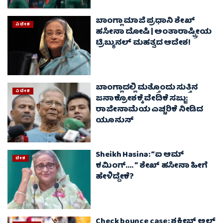
ಬಾಂಗ್ಲಾ ಮಾಜಿ ಪ್ರಧಾನಿ ಶೇಖ್‌
ವಿದೇಶ
ಹಸೀನಾ ದೋಷಿ | ಅಂತಾರಾಷ್ಟ್ರೀಯ
ಟ್ರಿಬ್ಯುನಲ್‌ ಮಹತ್ವದ ಆದೇಶ!
ಬಾಂಗ್ಲಾದಲ್ಲಿ ಮತ್ತೊಂದು ಸುತ್ತಿನ
ವಿದೇಶ
ಜನಾಕ್ರೋಶಕ್ಕೆ ವೇದಿಕೆ ಸಜ್ಜು:
ರಾಜೀನಾಮೆಯ ಎಚ್ಚರಿಕೆ ನೀಡಿದ
ಯೂನುಸ್
Sheikh Hasina: “ಐ ಆಮ್
ದೇಶ
ಕಮಿಂಗ್…. ” ಶೇಖ್ ಹಸೀನಾ ಹೀಗೆ
ಹೇಳಿದ್ದೇಕೆ?
Check bounce case: ಶಕೀಬ್ ಅಲ್