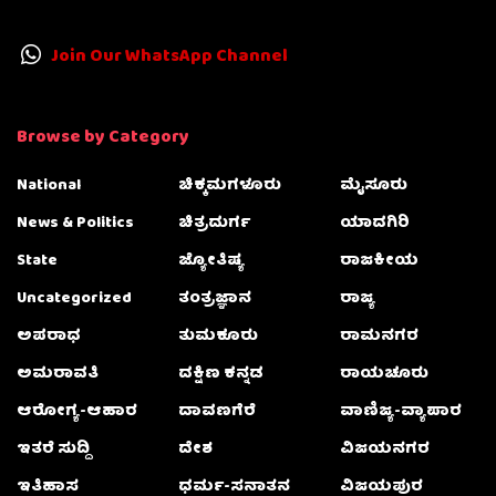
Join Our WhatsApp Channel
Browse by Category
National
ಚಿಕ್ಕಮಗಳೂರು
ಮೈಸೂರು
News & Politics
ಚಿತ್ರದುರ್ಗ
ಯಾದಗಿರಿ
State
ಜ್ಯೋತಿಷ್ಯ
ರಾಜಕೀಯ
Uncategorized
ತಂತ್ರಜ್ಞಾನ
ರಾಜ್ಯ
ಅಪರಾಧ
ತುಮಕೂರು
ರಾಮನಗರ
ಅಮರಾವತಿ
ದಕ್ಷಿಣ ಕನ್ನಡ
ರಾಯಚೂರು
ಆರೋಗ್ಯ-ಆಹಾರ
ದಾವಣಗೆರೆ
ವಾಣಿಜ್ಯ-ವ್ಯಾಪಾರ
ಇತರೆ ಸುದ್ದಿ
ದೇಶ
ವಿಜಯನಗರ
ಇತಿಹಾಸ
ಧರ್ಮ-ಸನಾತನ
ವಿಜಯಪುರ