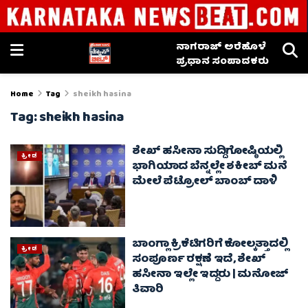
ನಾಗರಾಜ್ ಅರೆಹೊಳೆ
ಪ್ರಧಾನ ಸಂಪಾದಕರು
Home
Tag
sheikh hasina
Tag:
sheikh hasina
ಶೇಖ್ ಹಸೀನಾ ಸುದ್ದಿಗೋಷ್ಠಿಯಲ್ಲಿ
ಕ್ರೀಡೆ
ಭಾಗಿಯಾದ ಬೆನ್ನಲ್ಲೇ ಶಕೀಬ್ ಮನೆ
ಮೇಲೆ ಪೆಟ್ರೋಲ್ ಬಾಂಬ್ ದಾಳಿ
ಬಾಂಗ್ಲಾ ಕ್ರಿಕೆಟಿಗರಿಗೆ ಕೋಲ್ಕತ್ತಾದಲ್ಲಿ
ಕ್ರೀಡೆ
ಸಂಪೂರ್ಣ ರಕ್ಷಣೆ ಇದೆ, ಶೇಖ್
ಹಸೀನಾ ಇಲ್ಲೇ ಇದ್ದರು | ಮನೋಜ್
ತಿವಾರಿ