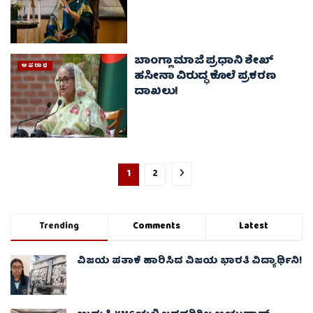
ಬಾಂಗ್ಲಾ ಮಾಜಿ ಪ್ರಧಾನಿ ಶೇಖ್
ಅಪರಾಧ
ಹಸೀನಾ ವಿರುದ್ಧ ಕೊಲೆ ಪ್ರಕರಣ
ದಾಖಲು!
1
2
Trending
Comments
Latest
ವಿಜಯ ಪತಾಕೆ ಹಾರಿಸಿದ ವಿಜಯ ಭಾರತಿ ವಿದ್ಯಾರ್ಥಿನಿ!