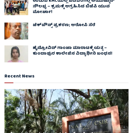
ಉಡುಪಿ KMCಯಲ್ಲಿ ಬಡವರಿಗಿಲ್ಲ ಆಯುಷ್ಮಾನ್
ಸೌಲಭ್ಯ – ಕ್ರಮಕ್ಕೆ ಆಗ್ರಹಿಸಿದ ಬಿಜೆಪಿ ಯುವ
ಮೋರ್ಚಾ!
ಚೆಕ್​ಬೌನ್ಸ್​ ಪ್ರಕರಣ; ಆರೋಪಿ ಸೆರೆ
ಹೈಡ್ರೋವಿಡ್ ಗಾಂಜಾ ಮಾರಾಟಕ್ಕೆ ಯತ್ನ –
ಕುಂದಾಪುರ ಕಾಲೇಜಿನ ವಿದ್ಯಾರ್ಥಿನಿ ಬಂಧನ!
Recent News