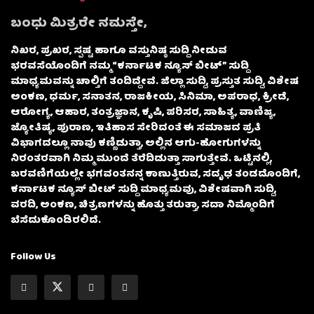
ಬಂಧು ಮಿತ್ರರೇ ನಮಸ್ತೇ,
ನಿಖರ, ಪ್ರಖರ, ಸ್ಪಷ್ಟ ಹಾಗೂ ವಸ್ತುನಿಷ್ಠ ಸುದ್ದಿ ನೀಡುವ
ಭರವಸೆಯೊಂದಿಗೆ ನಮ್ಮ “ಕರ್ನಾಟಕ ನ್ಯೂಸ್ ಬೀಟ್” ಸುದ್ದಿ
ಮಾಧ್ಯಮವನ್ನು ಚಾಲ್ತಿಗೆ ತಂದಿದ್ದೇವೆ. ಜಿಲ್ಲಾ ಸುದ್ದಿ, ಪ್ರಸ್ತುತ ಸುದ್ದಿ, ವಿಶೇಷ
ಅಂಕಣ, ಧರ್ಮ, ಸನಾತನ, ರಾಜಕೀಯ, ಸಿನಿಮಾ, ಅಪರಾಧ, ಕ್ರೀಡೆ,
ಆರೋಗ್ಯ, ಆಹಾರ, ತಂತ್ರಜ್ಞಾನ, ಕೃಷಿ, ಪರಿಸರ, ಸಾಹಿತ್ಯ, ವಾಣಿಜ್ಯ,
ಜ್ಯೋತಿಷ್ಯ, ಪುರಾಣ, ಇತಿಹಾಸ ಸೇರಿದಂತೆ ಈ ಸಮಾಜದ ಪ್ರತಿ
ವಿಭಾಗದಲ್ಲೂ ನಾವು ಕಣ್ಣಿಡುತ್ತಾ, ಅಲ್ಲಿನ ಆಗು-ಹೋಗುಗಳನ್ನು
ನಿರಂತರವಾಗಿ ನಿಮ್ಮ ಮುಂದೆ ತೆರೆದಿಡುತ್ತಾ ಸಾಗುತ್ತೇವೆ. ಒಟ್ಟಿನಲ್ಲಿ,
ಬರವಣಿಗೆಯಲ್ಲೇ ಭಗವಂತನನ್ನ ಕಾಣುತ್ತಿರುವ, ಸದೃಢ ತಂಡದೊಂದಿಗೆ,
ಕರ್ನಾಟಕ ನ್ಯೂಸ್ ಬೀಟ್ ಸುದ್ದಿ ಮಾಧ್ಯಮವು, ವಿಶೇಷವಾಗಿ ಸುದ್ದಿ,
ವರದಿ, ಅಂಕಣ, ಚಿತ್ರಣಗಳನ್ನು ಹೊತ್ತು ತರುತ್ತಾ, ಸದಾ ನಿಮ್ಮೊಂದಿಗೆ
ಬೆಸೆದುಕೊಂಡಿರಲಿದೆ.
Follow Us