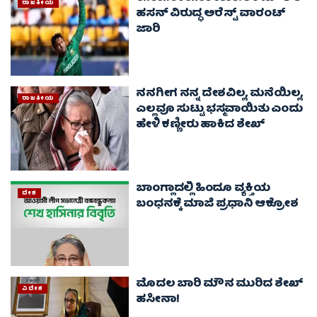
ರಾಜಕೀಯ
ಹಸನ್ ವಿರುದ್ಧ ಅರೆಸ್ಟ್ ವಾರಂಟ್
ಜಾರಿ
ನನಗೀಗ ನನ್ನ ದೇಶವಿಲ್ಲ, ಮನೆಯಿಲ್ಲ,
ರಾಜಕೀಯ
ಎಲ್ಲವೂ ಸುಟ್ಟು ಭಸ್ಮವಾಯಿತು ಎಂದು
ಹೇಳಿ ಕಣ್ಣೀರು ಹಾಕಿದ ಶೇಖ್
ಬಾಂಗ್ಲಾದಲ್ಲಿ ಹಿಂದೂ ವ್ಯಕ್ತಿಯ
ದೇಶ
ಬಂಧನಕ್ಕೆ ಮಾಜಿ ಪ್ರಧಾನಿ ಆಕ್ರೋಶ
ಮೊದಲ ಬಾರಿ ಮೌನ ಮುರಿದ ಶೇಖ್
ವಿದೇಶ
ಹಸೀನಾ!