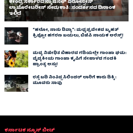
ಕೇಂದ್ರ ಸರ್ಕಾರದ ನ್ಯಾಷನಲ್ ಏರೋಸ್ಪೇಸ್
ಲ್ಯಾಬೊರೇಟರೀಸ್ ನೇಮಕಾತಿ : ಸಂದರ್ಶನದ ದಿನಾಂಕ
ಇಲ್ಲಿದೆ
“ಹಲೋ, ನಾನು ದಿವ್ಯಾ”: ಮಧ್ಯಪ್ರದೇಶದ ಬೃಹತ್
ಕ್ರಿಪ್ಟೋ ಹಗರಣ ಬಯಲು, ಬಿಜೆಪಿ ನಾಯಕ ಅರೆಸ್ಟ್!
ಮದ್ಯ ನಿಷೇಧಿತ ಬಿಹಾರದ ಗಡಿಯಲ್ಲೇ ಗಾಂಜಾ ಘಮ:
ವೈದ್ಯಕೀಯ ಗಾಂಜಾ ಕೃಷಿಗೆ ನೇಪಾಳದ ಗಂಡಕಿ
ಪ್ರಾಂತ್ಯ ಅಸ್ತು!
ರಸ್ತೆ ಬದಿ ನಿಂತಿದ್ದ ಸಿಲಿಂಡರ್ ಲಾರಿಗೆ ಕಾರು ಡಿಕ್ಕಿ :
ಮೂವರು ಸಾವು
ಕರ್ನಾಟಕ ನ್ಯೂಸ್ ಬೀಟ್