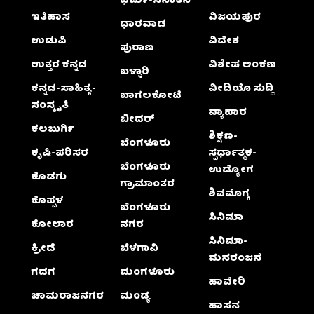
ಧರ್ಮ-ಸನಾತನ
ಇತಿಹಾಸ
ವಿಜಯಪುರ
ಧಾರವಾಡ
ಉಡುಪಿ
ವಿದೇಶ
ಪುರಾಣ
ಉತ್ತರ ಕನ್ನಡ
ವಿಶೇಷ ಅಂಕಣ
ಬಳ್ಳಾರಿ
ಕನ್ನಡ-ಸಾಹಿತ್ಯ-
ವೀಡಿಯೊ ಸುದ್ದಿ
ಬಾಗಲಕೋಟೆ
ಸಂಸ್ಕೃತಿ
ವ್ಯಾಪಾರ
ಬೀದರ್
ಕಲಬುರ್ಗಿ
ಶಿಕ್ಷಣ-
ಬೆಂಗಳೂರು
ಕೃಷಿ-ಪರಿಸರ
ಸ್ಪರ್ಧಾತ್ಮಕ-
ಬೆಂಗಳೂರು
ಉದ್ಯೋಗ
ಕೊಡಗು
ಗ್ರಾಮಾಂತರ
ಶಿವಮೊಗ್ಗ
ಕೊಪ್ಪಳ
ಬೆಂಗಳೂರು
ಸಿನಿಮಾ
ಕೋಲಾರ
ನಗರ
ಸಿನಿಮಾ-
ಕ್ರೀಡೆ
ಬೆಳಗಾವಿ
ಮನರಂಜನೆ
ಗದಗ
ಮಂಗಳೂರು
ಹಾವೇರಿ
ಚಾಮರಾಜನಗರ
ಮಂಡ್ಯ
ಹಾಸನ