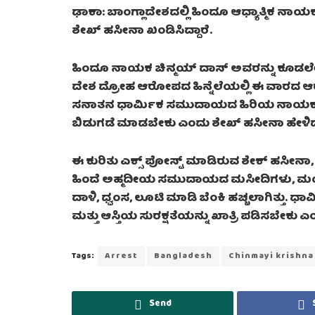
ಢಾಕಾ: ಬಾಂಗ್ಲಾದೇಶದಲ್ಲಿ ಹಿಂದೂ ಆಧ್ಯಾತ್ಮಿಕ ನಾ
ಶೇಖ್ ಹಸೀನಾ ಖಂಡಿಸಿದ್ದಾರೆ.
ಹಿಂದೂ ನಾಯಕ ಚಿನ್ಮಯ್ ದಾಸ್ ಅವರನ್ನು ಕೂಡಲೇ
ದೇಶ ದ್ರೋಹ ಆರೋಪದ ಹಿನ್ನೆಲೆಯಲ್ಲಿ ಈ ವಾರದ ಆರಂ
ಸನಾತನ ಧಾರ್ಮಿಕ ಸಮುದಾಯದ ಹಿರಿಯ ನಾಯಕನನ್
ಬಿಡುಗಡೆ ಮಾಡಬೇಕು ಎಂದು ಶೇಖ್ ಹಸೀನಾ ಹೇಳಿದ್ದ
ಈ ಕುರಿತು ಎಕ್ಸ್ ಪೋಸ್ಟ್ ಮಾಡಿರುವ ಶೇಕ್ ಹಸೀನಾ, ಚಿ
ಹಿಂದೆ ಅಹ್ಮದೀಯ ಸಮುದಾಯದ ಮಸೀದಿಗಳು, ಮಂದಿ
ದಾಳಿ, ಧ್ವಂಸ, ಲೂಟಿ ಮಾಡಿ ಬೆಂಕಿ ಹಚ್ಚಲಾಗಿತ್ತು. 
ಮತ್ತು ಆಸ್ತಿಯ ಸುರಕ್ಷತೆಯನ್ನು ಖಾತ್ರಿ ಪಡಿಸಬೇಕು 
Tags:
Arrest
Bangladesh
Chinmayi krishna
Send