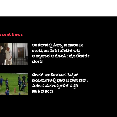
ecent News
ಲಾಕಪ್‌ನಲ್ಲಿ ಪಿಜ್ಜಾ, ಐಷಾರಾಮಿ
ಊಟ, ಹಾಸಿಗೆಗೆ ಬೇಡಿಕೆ ಇಟ್ಟ
ಅತ್ಯಾಚಾರ ಆರೋಪಿ : ಪೊಲೀಸರೇ
ದಂಗು!
ಟೀಮ್ ಇಂಡಿಯಾದ ಫಿಟ್ನೆಸ್
ನಿಯಮಗಳಲ್ಲಿ ಭಾರಿ ಬದಲಾವಣೆ :
ವಿಶೇಷ ಸವಲತ್ತುಗಳಿಗೆ ಕತ್ತರಿ
ಹಾಕಿದ BCCI