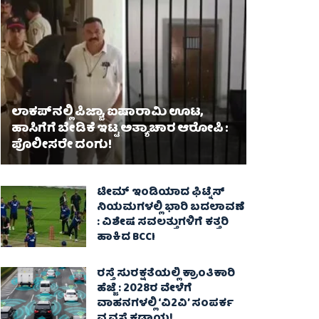
ಲಾಕಪ್‌ನಲ್ಲಿ ಪಿಜ್ಜಾ, ಐಷಾರಾಮಿ ಊಟ,
ಹಾಸಿಗೆಗೆ ಬೇಡಿಕೆ ಇಟ್ಟ ಅತ್ಯಾಚಾರ ಆರೋಪಿ :
ಪೊಲೀಸರೇ ದಂಗು!
ಟೀಮ್ ಇಂಡಿಯಾದ ಫಿಟ್ನೆಸ್
ನಿಯಮಗಳಲ್ಲಿ ಭಾರಿ ಬದಲಾವಣೆ
: ವಿಶೇಷ ಸವಲತ್ತುಗಳಿಗೆ ಕತ್ತರಿ
ಹಾಕಿದ BCCI
ರಸ್ತೆ ಸುರಕ್ಷತೆಯಲ್ಲಿ ಕ್ರಾಂತಿಕಾರಿ
ಹೆಜ್ಜೆ : 2028ರ ವೇಳೆಗೆ
ವಾಹನಗಳಲ್ಲಿ ‘ವಿ2ವಿ’ ಸಂಪರ್ಕ