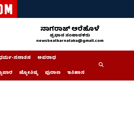
ನಾಗರಾಜ್ ಅರೆಹೊಳೆ
ಪ್ರಧಾನ ಸಂಪಾದಕರು
newsbeatkarnataka@gmail.com
ಧರ್ಮ-ಸನಾತನ
ಅಪರಾಧ
್ಯಾಪಾರ
ಜ್ಯೋತಿಷ್ಯ
ಪುರಾಣ
ಇತಿಹಾಸ