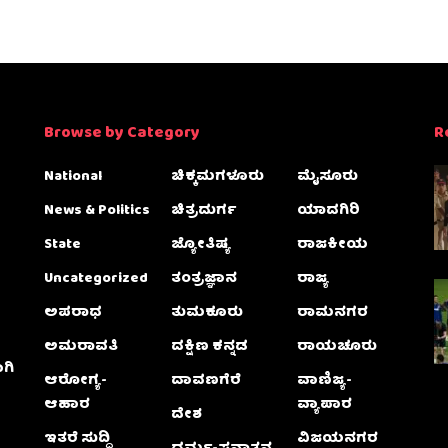
Browse by Category
R
National
ಚಿಕ್ಕಮಗಳೂರು
ಮೈಸೂರು
News & Politics
ಚಿತ್ರದುರ್ಗ
ಯಾದಗಿರಿ
State
ಜ್ಯೋತಿಷ್ಯ
ರಾಜಕೀಯ
Uncategorized
ತಂತ್ರಜ್ಞಾನ
ರಾಜ್ಯ
ಅಪರಾಧ
ತುಮಕೂರು
ರಾಮನಗರ
ಅಮರಾವತಿ
ದಕ್ಷಿಣ ಕನ್ನಡ
ರಾಯಚೂರು
ಗಿ
ಆರೋಗ್ಯ-
ದಾವಣಗೆರೆ
ವಾಣಿಜ್ಯ-
ಆಹಾರ
ವ್ಯಾಪಾರ
ದೇಶ
ಇತರೆ ಸುದ್ದಿ
ವಿಜಯನಗರ