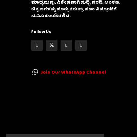
ಮಾಧ್ಯಮವು, ವಿಶೇಷವಾಗಿ ಸುದ್ದಿ, ವರದಿ, ಅಂಕಣ,
ಚಿತ್ರಣಗಳನ್ನು ಹೊತ್ತು ತರುತ್ತಾ, ಸದಾ ನಿಮ್ಮೊಂದಿಗೆ
ಬೆಸೆದುಕೊಂಡಿರಲಿದೆ.
Follow Us
Join Our WhatsApp Channel