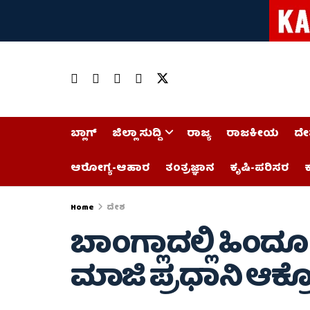
ಬ್ಲಾಗ್
ಜಿಲ್ಲಾ ಸುದ್ದಿ
ರಾಜ್ಯ
ರಾಜಕೀಯ
ದೇ
ಆರೋಗ್ಯ-ಆಹಾರ
ತಂತ್ರಜ್ಞಾನ
ಕೃಷಿ-ಪರಿಸರ
ಕ
Home
ದೇಶ
ಬಾಂಗ್ಲಾದಲ್ಲಿ ಹಿಂದೂ 
ಮಾಜಿ ಪ್ರಧಾನಿ ಆಕ್