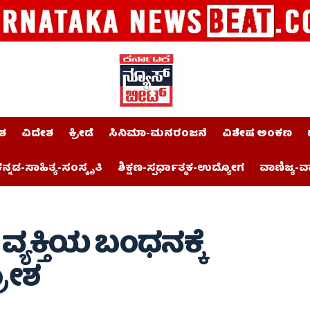
ಶ
ವಿದೇಶ
ಕ್ರೀಡೆ
ಸಿನಿಮಾ-ಮನರಂಜನೆ
ವಿಶೇಷ ಅಂಕಣ
ನ್ನಡ-ಸಾಹಿತ್ಯ-ಸಂಸ್ಕೃತಿ
ಶಿಕ್ಷಣ-ಸ್ಪರ್ಧಾತ್ಮಕ-ಉದ್ಯೋಗ
ವಾಣಿಜ್ಯ-ವ
ವ್ಯಕ್ತಿಯ ಬಂಧನಕ್ಕೆ
ರೋಶ