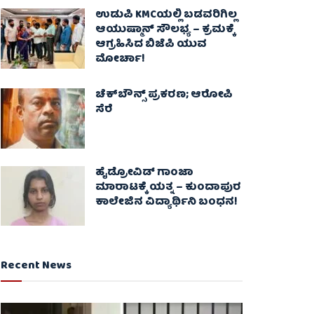
ಉಡುಪಿ KMCಯಲ್ಲಿ ಬಡವರಿಗಿಲ್ಲ
ಆಯುಷ್ಮಾನ್ ಸೌಲಭ್ಯ – ಕ್ರಮಕ್ಕೆ
ಆಗ್ರಹಿಸಿದ ಬಿಜೆಪಿ ಯುವ
ಮೋರ್ಚಾ!
ಚೆಕ್​ಬೌನ್ಸ್​ ಪ್ರಕರಣ; ಆರೋಪಿ
ಸೆರೆ
ಹೈಡ್ರೋವಿಡ್ ಗಾಂಜಾ
ಮಾರಾಟಕ್ಕೆ ಯತ್ನ – ಕುಂದಾಪುರ
ಕಾಲೇಜಿನ ವಿದ್ಯಾರ್ಥಿನಿ ಬಂಧನ!
Recent News