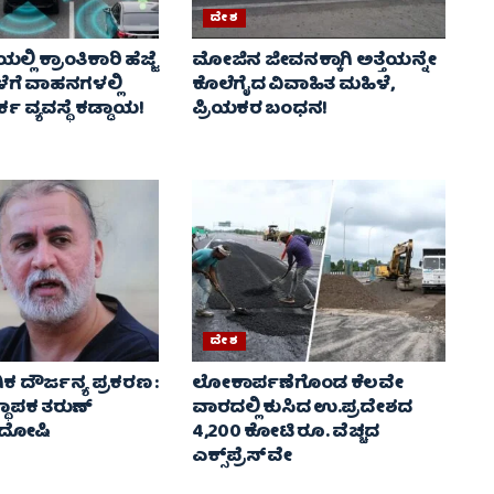
ದೇಶ
ಯಲ್ಲಿ ಕ್ರಾಂತಿಕಾರಿ ಹೆಜ್ಜೆ
ಮೋಜಿನ ಜೀವನಕ್ಕಾಗಿ ಅತ್ತೆಯನ್ನೇ
ಳೆಗೆ ವಾಹನಗಳಲ್ಲಿ
ಕೊಲೆಗೈದ ವಿವಾಹಿತ ಮಹಿಳೆ,
್ಕ ವ್ಯವಸ್ಥೆ ಕಡ್ಡಾಯ!
ಪ್ರಿಯಕರ ಬಂಧನ!
ದೇಶ
ಕ ದೌರ್ಜನ್ಯ ಪ್ರಕರಣ :
ಲೋಕಾರ್ಪಣೆಗೊಂಡ ಕೆಲವೇ
್ಥಾಪಕ ತರುಣ್
ವಾರದಲ್ಲಿ ಕುಸಿದ ಉ.ಪ್ರದೇಶದ
 ದೋಷಿ
4,200 ಕೋಟಿ ರೂ. ವೆಚ್ಚದ
ಎಕ್ಸ್‌ಪ್ರೆಸ್‌ವೇ