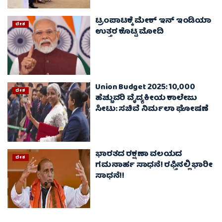
ಟ್ರಂಪಾಟಕ್ಕೆ ಮೇಕ್ ಇನ್ ಇಂಡಿಯಾ
ದೇಶ
ಉತ್ತರ ಕೊಟ್ಟ ಮೋದಿ
Union Budget 2025: 10,000
ದೇಶ
ಹೆಚ್ಚುವರಿ ವೈದ್ಯಕೀಯ ಕಾಲೇಜು
ಸೀಟು: ಸಚಿವೆ ನಿರ್ಮಲಾ ಘೋಷಣೆ
ಭಾರತದ ರಕ್ಷಣಾ ವಲಯದ
ದೇಶ
ಗಮನಾರ್ಹ ಸಾಧನೆ! ರಫ್ತಿನಲ್ಲಿ ಭಾರೀ
ಸಾಧನೆ!!