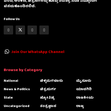
ವರದಿ, ಅಂಕಣ, ಚಿತ್ರಣಗಳನ್ನು ಹೊತ್ತು ತರುತ್ತಾ, ಸದಾ ನಿಮ್ಮೊಂದಿಗೆ
ಬೆಸೆದುಕೊಂಡಿರಲಿದೆ.
Follow Us
Join Our WhatsApp Channel
Browse by Category
National
ಚಿಕ್ಕಮಗಳೂರು
ಮೈಸೂರು
News & Politics
ಚಿತ್ರದುರ್ಗ
ಯಾದಗಿರಿ
State
ಜ್ಯೋತಿಷ್ಯ
ರಾಜಕೀಯ
Uncategorized
ತಂತ್ರಜ್ಞಾನ
ರಾಜ್ಯ