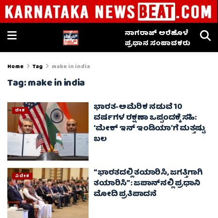
ನಾಗರಾಜ್ ಅರೆಹೊಳೆ
ಪ್ರಧಾನ ಸಂಪಾದಕರು
Home
Tag
make in india
Tag:
make in india
ಭಾರತ-ಅಮೆರಿಕ ನಡುವೆ 10
ದೇಶ
ವರ್ಷಗಳ ರಕ್ಷಣಾ ಒಪ್ಪಂದಕ್ಕೆ ಸಹಿ:
‘ಮೇಕ್ ಇನ್ ಇಂಡಿಯಾ’ಗೆ ಮತ್ತಷ್ಟು
ಬಲ
“ಭಾರತದಲ್ಲಿ ತಯಾರಿಸಿ, ಜಗತ್ತಿಗಾಗಿ
ವಿದೇಶ
ತಯಾರಿಸಿ”: ಜಪಾನ್‌ನಲ್ಲಿ ಪ್ರಧಾನಿ
ಮೋದಿ ಪ್ರತಿಪಾದನೆ