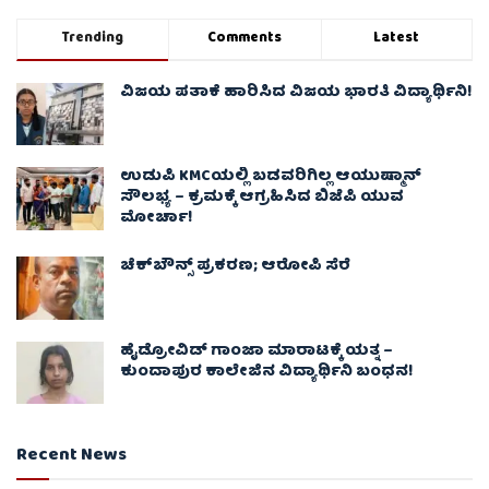
Trending
Comments
Latest
ವಿಜಯ ಪತಾಕೆ ಹಾರಿಸಿದ ವಿಜಯ ಭಾರತಿ ವಿದ್ಯಾರ್ಥಿನಿ!
ಉಡುಪಿ KMCಯಲ್ಲಿ ಬಡವರಿಗಿಲ್ಲ ಆಯುಷ್ಮಾನ್
ಸೌಲಭ್ಯ – ಕ್ರಮಕ್ಕೆ ಆಗ್ರಹಿಸಿದ ಬಿಜೆಪಿ ಯುವ
ಮೋರ್ಚಾ!
ಚೆಕ್​ಬೌನ್ಸ್​ ಪ್ರಕರಣ; ಆರೋಪಿ ಸೆರೆ
ಹೈಡ್ರೋವಿಡ್ ಗಾಂಜಾ ಮಾರಾಟಕ್ಕೆ ಯತ್ನ –
ಕುಂದಾಪುರ ಕಾಲೇಜಿನ ವಿದ್ಯಾರ್ಥಿನಿ ಬಂಧನ!
Recent News