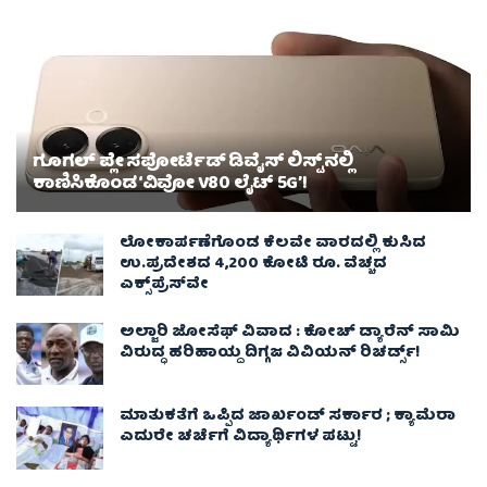
ಗೂಗಲ್ ಪ್ಲೇ ಸಪೋರ್ಟೆಡ್ ಡಿವೈಸ್ ಲಿಸ್ಟ್‌ನಲ್ಲಿ
ಕಾಣಿಸಿಕೊಂಡ ‘ವಿವೋ V80 ಲೈಟ್ 5G’!
ಲೋಕಾರ್ಪಣೆಗೊಂಡ ಕೆಲವೇ ವಾರದಲ್ಲಿ ಕುಸಿದ
ಉ.ಪ್ರದೇಶದ 4,200 ಕೋಟಿ ರೂ. ವೆಚ್ಚದ
ಎಕ್ಸ್‌ಪ್ರೆಸ್‌ವೇ
ಅಲ್ಜಾರಿ ಜೋಸೆಫ್ ವಿವಾದ : ಕೋಚ್ ಡ್ಯಾರೆನ್ ಸಾಮಿ
ವಿರುದ್ಧ ಹರಿಹಾಯ್ದ ದಿಗ್ಗಜ ವಿವಿಯನ್ ರಿಚರ್ಡ್ಸ್!
ಮಾತುಕತೆಗೆ ಒಪ್ಪಿದ ಜಾರ್ಖಂಡ್ ಸರ್ಕಾರ ; ಕ್ಯಾಮೆರಾ
ಎದುರೇ ಚರ್ಚೆಗೆ ವಿದ್ಯಾರ್ಥಿಗಳ ಪಟ್ಟು!