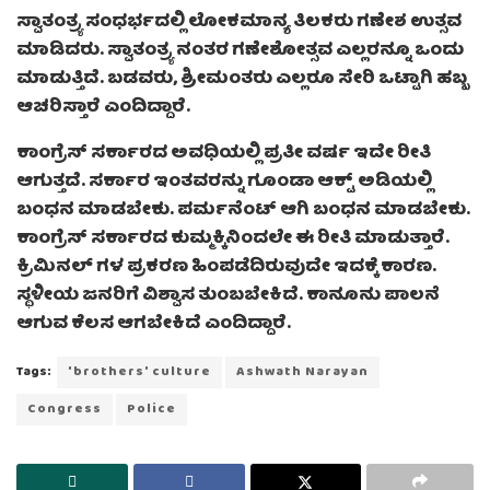
ಸ್ವಾತಂತ್ರ್ಯ ಸಂಧರ್ಭದಲ್ಲಿ ಲೋಕಮಾನ್ಯ ತಿಲಕರು ಗಣೇಶ ಉತ್ಸವ
ಮಾಡಿದರು. ಸ್ವಾತಂತ್ರ್ಯ ನಂತರ ಗಣೇಶೋತ್ಸವ ಎಲ್ಲರನ್ನೂ ಒಂದು
ಮಾಡುತ್ತಿದೆ. ಬಡವರು, ಶ್ರೀಮಂತರು ಎಲ್ಲರೂ ಸೇರಿ ಒಟ್ಟಾಗಿ ಹಬ್ಬ
ಆಚರಿಸ್ತಾರೆ ಎಂದಿದ್ದಾರೆ.
ಕಾಂಗ್ರೆಸ್‌ ಸರ್ಕಾರದ ಅವಧಿಯಲ್ಲಿ ಪ್ರತೀ ವರ್ಷ ಇದೇ ರೀತಿ
ಆಗುತ್ತದೆ. ಸರ್ಕಾರ ಇಂತವರನ್ನು ಗೂಂಡಾ ಆಕ್ಟ್ ಅಡಿಯಲ್ಲಿ
ಬಂಧನ ಮಾಡಬೇಕು. ಪರ್ಮನೆಂಟ್ ಆಗಿ ಬಂಧನ ಮಾಡಬೇಕು.
ಕಾಂಗ್ರೆಸ್‌ ಸರ್ಕಾರದ ಕುಮ್ಮಕ್ಕಿನಿಂದಲೇ ಈ ರೀತಿ ಮಾಡುತ್ತಾರೆ.
ಕ್ರಿಮಿನಲ್‌ ಗಳ ಪ್ರಕರಣ ಹಿಂಪಡೆದಿರುವುದೇ ಇದಕ್ಕೆ ಕಾರಣ.
ಸ್ಥಳೀಯ ಜನರಿಗೆ ವಿಶ್ವಾಸ ತುಂಬಬೇಕಿದೆ. ಕಾನೂನು ಪಾಲನೆ
ಆಗುವ ಕೆಲಸ ಆಗಬೇಕಿದೆ ಎಂದಿದ್ದಾರೆ.
Tags:
'brothers' culture
Ashwath Narayan
Congress
Police