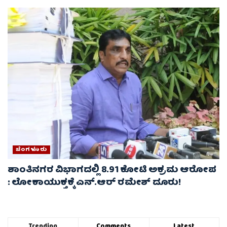
ಬೆಂಗಳೂರು
ಶಾಂತಿನಗರ ವಿಭಾಗದಲ್ಲಿ 8.91 ಕೋಟಿ ಅಕ್ರಮ ಆರೋಪ
: ಲೋಕಾಯುಕ್ತಕ್ಕೆ ಎನ್‌.ಆರ್‌ ರಮೇಶ್‌ ದೂರು!
Trending
Comments
Latest