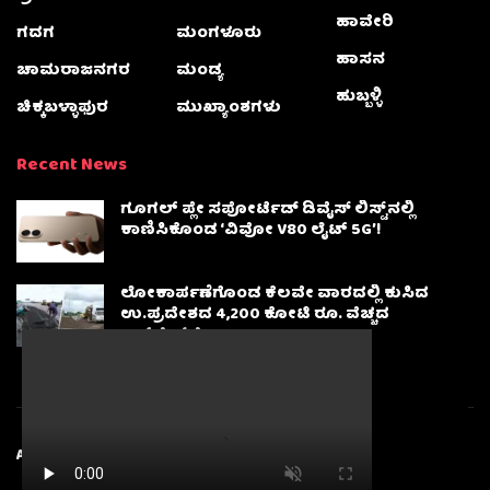
ಹಾವೇರಿ
ಗದಗ
ಮಂಗಳೂರು
ಹಾಸನ
ಚಾಮರಾಜನಗರ
ಮಂಡ್ಯ
ಹುಬ್ಬಳ್ಳಿ
ಚಿಕ್ಕಬಳ್ಳಾಫುರ
ಮುಖ್ಯಾಂಶಗಳು
Recent News
ಗೂಗಲ್ ಪ್ಲೇ ಸಪೋರ್ಟೆಡ್ ಡಿವೈಸ್ ಲಿಸ್ಟ್‌ನಲ್ಲಿ
ಕಾಣಿಸಿಕೊಂಡ ‘ವಿವೋ V80 ಲೈಟ್ 5G’!
ಲೋಕಾರ್ಪಣೆಗೊಂಡ ಕೆಲವೇ ವಾರದಲ್ಲಿ ಕುಸಿದ
ಉ.ಪ್ರದೇಶದ 4,200 ಕೋಟಿ ರೂ. ವೆಚ್ಚದ
ಎಕ್ಸ್‌ಪ್ರೆಸ್‌ವೇ
About
Advertise
Privacy & Policy
Contact Us