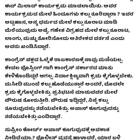
ಈದ್ ಮಿಲಾದ್ ಕಾರ್ಯಕ್ರಮ ಮಾಡಲಾಯಿತು. ಅವರ
ಕಾರ್ಯಕ್ರಮದ ಮೇಲೆ ಹಿಂದೂಗಳು ಕಲ್ಲು ತೂರಿದ್ದಾರಾ ? ಇವರ
ಅಟ್ಟಹಾಸ, ಅನ್ಯ ಧರ್ಮದ ಮೇಲೆ ಕಲ್ಲು ತೂರಾಟ ಮಾಡಿ
ಮೆರೆಯುವುದು ಅಷ್ಟೆ. ಗಣೇಶ ವಿಗ್ರಹದ ಮೇಲೆ ಕಲ್ಲು ತೂರಾಟ,
ಲಾಂಗು, ಮಚ್ಚು ತೋರಿಸೋದು ಅತಿರೇಕದ ವರ್ತನೆ ಎಂದು
ಅವರು ಖಂಡಿಸಿದ್ದಾರೆ.
ಕಾಂಗ್ರೆಸ್ ಪಕ್ಷದ ಓಲೈಕೆ ರಾಜಕಾರಣಕ್ಕೆ ನಾವು ಮಣಿಯಲ್ಲ.
ಕೇವಲ ಪೊಸ್ಟಿಂಗ್‌ ಗಾಗಿ ಕಾಂಗ್ರೆಸ್ ಸರ್ಕಾರದ ಮಾತು
ಕೇಳಿಕೊಂಡಿದ್ದರೆ ಆಗಲ್ಲ. ನಿರ್ದಾಕ್ಷಿಣ್ಯವಾಗಿ ಕ್ರಮ ಕೈಗೊಳ್ಳಬೇಕು.
ಮಸೀದಿ ಮುಂದೆ ಕಲ್ಲು ಹೊಡೆಯುತ್ತಾರೆ ಅಂದರೆ, ಮೊದಲೇ
ಕ್ರಮ ಕೈಗೊಳ್ಳಬೇಕಿತ್ತು. ಪ್ರತಿಭಟನೆ ಮಾಡುವವರ ಮೇಲೆ
ಪೌರುಷ ತೋರುತ್ತೀರಿ. ಪೌರುಷ ಇದ್ದಿದ್ದರೆ, ನಿನ್ನೆ ಕಲ್ಲು
ತೂರುವುದನ್ನು ತಡೆಯಬೇಕಿತ್ತು. ಅಜಾನ್ ಕೂಗುವುದನ್ನು
ತಡೆಯಬೇಕಿತ್ತು ಎಂದಿದ್ದಾರೆ.
ಸುಪ್ರೀಂ ಕೋರ್ಟ್ ಆಜಾನ್ ಕೂಗುವುದಕ್ಕೆ ಅವಕಾಶ
ನೀಡಿದೆಯಾ.? ಪೊಲೀಸ್ ವ್ಯವಸ್ಥೆ ಹಾಳಾದರೆ, ಯಾರ ಬಳಿ