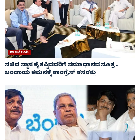
ರಾಜಕೀಯ
ಸಚಿವ ಸ್ಥಾನ ಕೈತಪ್ಪಿದವರಿಗೆ ಸಮಾಧಾನದ ಸೂತ್ರ..
ಬಂಡಾಯ ಶಮನಕ್ಕೆ ಕಾಂಗ್ರೆಸ್ ಕಸರತ್ತು