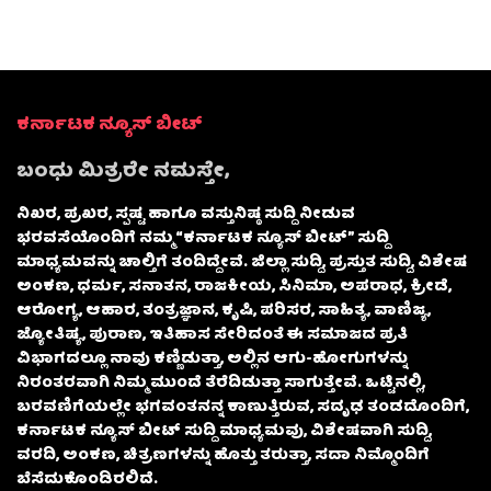
ಕರ್ನಾಟಕ ನ್ಯೂಸ್ ಬೀಟ್
ಬಂಧು ಮಿತ್ರರೇ ನಮಸ್ತೇ,
ನಿಖರ, ಪ್ರಖರ, ಸ್ಪಷ್ಟ ಹಾಗೂ ವಸ್ತುನಿಷ್ಠ ಸುದ್ದಿ ನೀಡುವ
ಭರವಸೆಯೊಂದಿಗೆ ನಮ್ಮ “ಕರ್ನಾಟಕ ನ್ಯೂಸ್ ಬೀಟ್” ಸುದ್ದಿ
ಮಾಧ್ಯಮವನ್ನು ಚಾಲ್ತಿಗೆ ತಂದಿದ್ದೇವೆ. ಜಿಲ್ಲಾ ಸುದ್ದಿ, ಪ್ರಸ್ತುತ ಸುದ್ದಿ, ವಿಶೇಷ
ಅಂಕಣ, ಧರ್ಮ, ಸನಾತನ, ರಾಜಕೀಯ, ಸಿನಿಮಾ, ಅಪರಾಧ, ಕ್ರೀಡೆ,
ಆರೋಗ್ಯ, ಆಹಾರ, ತಂತ್ರಜ್ಞಾನ, ಕೃಷಿ, ಪರಿಸರ, ಸಾಹಿತ್ಯ, ವಾಣಿಜ್ಯ,
ಜ್ಯೋತಿಷ್ಯ, ಪುರಾಣ, ಇತಿಹಾಸ ಸೇರಿದಂತೆ ಈ ಸಮಾಜದ ಪ್ರತಿ
ವಿಭಾಗದಲ್ಲೂ ನಾವು ಕಣ್ಣಿಡುತ್ತಾ, ಅಲ್ಲಿನ ಆಗು-ಹೋಗುಗಳನ್ನು
ನಿರಂತರವಾಗಿ ನಿಮ್ಮ ಮುಂದೆ ತೆರೆದಿಡುತ್ತಾ ಸಾಗುತ್ತೇವೆ. ಒಟ್ಟಿನಲ್ಲಿ,
ಬರವಣಿಗೆಯಲ್ಲೇ ಭಗವಂತನನ್ನ ಕಾಣುತ್ತಿರುವ, ಸದೃಢ ತಂಡದೊಂದಿಗೆ,
ಕರ್ನಾಟಕ ನ್ಯೂಸ್ ಬೀಟ್ ಸುದ್ದಿ ಮಾಧ್ಯಮವು, ವಿಶೇಷವಾಗಿ ಸುದ್ದಿ,
ವರದಿ, ಅಂಕಣ, ಚಿತ್ರಣಗಳನ್ನು ಹೊತ್ತು ತರುತ್ತಾ, ಸದಾ ನಿಮ್ಮೊಂದಿಗೆ
ಬೆಸೆದುಕೊಂಡಿರಲಿದೆ.