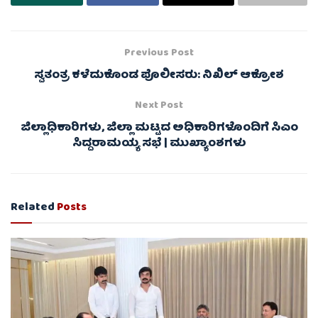
Previous Post
ಸ್ವತಂತ್ರ ಕಳೆದುಕೊಂಡ ಪೊಲೀಸರು: ನಿಖಿಲ್ ಆಕ್ರೋಶ
Next Post
ಜಿಲ್ಲಾಧಿಕಾರಿಗಳು, ಜಿಲ್ಲಾ ಮಟ್ಟದ ಅಧಿಕಾರಿಗಳೊಂದಿಗೆ ಸಿಎಂ
ಸಿದ್ದರಾಮಯ್ಯ ಸಭೆ | ಮುಖ್ಯಾಂಶಗಳು
Related
Posts