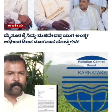
ರಾಜಕೀಯ
ಮೈಸೂರಲ್ಲಿ ಸಿದ್ದು-ಮಹದೇವಪ್ಪ ಯುಗ ಅಂತ್ಯ?
ಅಧಿಕಾರದಿಂದ ದೂರವಾದ ದೋಸ್ತಿಗಳು!