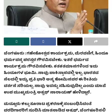
ಬೆಂಗಳೂರು : ಗಣೇಶೋತ್ಸವ ಕಾರ್ಯಕ್ರಮ, ಮೆರವಣಿಗೆ, ಹಿಂದೂ
ಧರ್ಮವನ್ನ ಪರಸ್ಪರ ಗೌರವಿಸಬೇಕು. ಇತರೆ ಧರ್ಮದ
ಕಾರ್ಯಕ್ರಮ ಗೌರವಿಸಬೇಕು. ಶತಶತಮಾನಗಳಿಂದ ಇದು
ಹಿಂದೂಗಳ ಭೂಮಿ. ನಾವು ಪಾಕಿಸ್ತಾನದಲ್ಲಿ ಇಲ್ಲ. ಭಾರತದ
ನೆಲದಲ್ಲಿ ಇದ್ದು, ಪ್ರತಿ ಭಾರಿ ಅನ್ಯ ಕೋಮಿನವರ ಈ ರೀತಿಯ
ವರ್ತನೆ ಸರಿಯಲ್ಲ. ನಾವು ಇದನ್ನು ಸಹಿಸುವುದಿಲ್ಲ ಎಂದು ಮಾಜಿ
ಉಪ ಮುಖ್ಯಮಂತ್ರಿ ಅಶ್ವಥ್‌ ನಾರಾಯಣ್‌ ಹೇಳಿದ್ದಾರೆ.
ಮದ್ದೂರು ಕಲ್ಲು ತೂರಾಟ ಪ್ರಕರಣಕ್ಕೆ ಸಂಬಂಧಿಸಿದಂತೆ
ವರದಿಗಾರರಿಗೆ ಸ್ಪಂದಿಸಿ ಮಾತನಾಡಿದ ಅಶ್ವಥ್‌, ಬೆಂಗಳೂರಿನಲ್ಲಿ