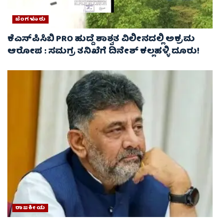
ಬೆಂಗಳೂರು
ಕೆಎಸ್‌ಪಿಸಿಬಿ PRO ಹುದ್ದೆ ಶಾಶ್ವತ ವಿಲೀನದಲ್ಲಿ ಅಕ್ರಮ
ಆರೋಪ : ಸಮಗ್ರ ತನಿಖೆಗೆ ದಿನೇಶ್ ಕಲ್ಲಹಳ್ಳಿ ದೂರು!
ರಾಜಕೀಯ