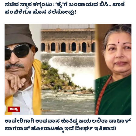
ಸಚಿವ ಸ್ಥಾನ ಕಗ್ಗಂಟು : ‘ಕೈ’ಗೆ ಬಂಡಾಯದ ಬಿಸಿ.. ಖಾತೆ
ಹಂಚಿಕೆಗೂ ಹೊಸ ತಲೆನೋವು!
ರಾಜ್ಯ
ಕಾವೇರಿಗಾಗಿ ಉಪವಾಸ ಕೂತಿದ್ದ ಜಯಲಲಿತಾ ವಾಟಾಳ್
ನಾಗರಾಜ್ ಹೋರಾಟಕ್ಕೂ ಇದೆ ದೀರ್ಘ ಇತಿಹಾಸ!