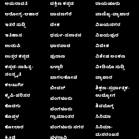
ಅಮರಾವತಿ
ದಕ್ಷಿಣ ಕನ್ನಡ
ರಾಯಚೂರು
ಆರೋಗ್ಯ-ಆಹಾರ
ದಾವಣಗೆರೆ
ವಾಣಿಜ್ಯ-ವ್ಯಾಪಾರ
ಇತರೆ ಸುದ್ದಿ
ದೇಶ
ವಿಜಯನಗರ
ಇತಿಹಾಸ
ಧರ್ಮ-ಸನಾತನ
ವಿಜಯಪುರ
ಉಡುಪಿ
ಧಾರವಾಡ
ವಿದೇಶ
ಉತ್ತರ ಕನ್ನಡ
ಪುರಾಣ
ವಿಶೇಷ ಅಂಕಣ
ಕನ್ನಡ-ಸಾಹಿತ್ಯ-
ಬಳ್ಳಾರಿ
ವೀಡಿಯೊ ಸುದ್ದಿ
ಸಂಸ್ಕೃತಿ
ಬಾಗಲಕೋಟೆ
ವ್ಯಾಪಾರ
ಕಲಬುರ್ಗಿ
ಬೀದರ್
ಶಿಕ್ಷಣ-ಸ್ಪರ್ಧಾತ್ಮಕ-
ಕೃಷಿ-ಪರಿಸರ
ಉದ್ಯೋಗ
ಬೆಂಗಳೂರು
ಕೊಡಗು
ಶಿವಮೊಗ್ಗ
ಬೆಂಗಳೂರು
ಕೊಪ್ಪಳ
ಗ್ರಾಮಾಂತರ
ಸಿನಿಮಾ
ಕೋಲಾರ
ಬೆಂಗಳೂರು ನಗರ
ಸಿನಿಮಾ-
ಮನರಂಜನೆ
ಕ್ರೀಡೆ
ಬೆಳಗಾವಿ