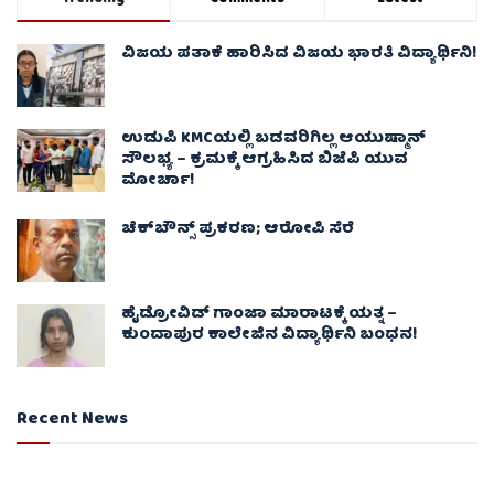
ವಿಜಯ ಪತಾಕೆ ಹಾರಿಸಿದ ವಿಜಯ ಭಾರತಿ ವಿದ್ಯಾರ್ಥಿನಿ!
ಉಡುಪಿ KMCಯಲ್ಲಿ ಬಡವರಿಗಿಲ್ಲ ಆಯುಷ್ಮಾನ್
ಸೌಲಭ್ಯ – ಕ್ರಮಕ್ಕೆ ಆಗ್ರಹಿಸಿದ ಬಿಜೆಪಿ ಯುವ
ಮೋರ್ಚಾ!
ಚೆಕ್​ಬೌನ್ಸ್​ ಪ್ರಕರಣ; ಆರೋಪಿ ಸೆರೆ
ಹೈಡ್ರೋವಿಡ್ ಗಾಂಜಾ ಮಾರಾಟಕ್ಕೆ ಯತ್ನ –
ಕುಂದಾಪುರ ಕಾಲೇಜಿನ ವಿದ್ಯಾರ್ಥಿನಿ ಬಂಧನ!
Recent News