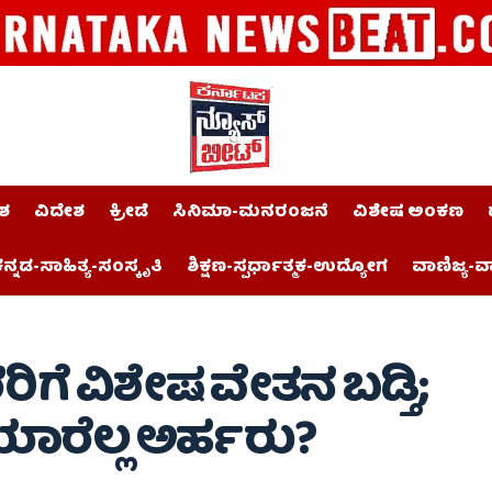
ಶ
ವಿದೇಶ
ಕ್ರೀಡೆ
ಸಿನಿಮಾ-ಮನರಂಜನೆ
ವಿಶೇಷ ಅಂಕಣ
ನ್ನಡ-ಸಾಹಿತ್ಯ-ಸಂಸ್ಕೃತಿ
ಶಿಕ್ಷಣ-ಸ್ಪರ್ಧಾತ್ಮಕ-ಉದ್ಯೋಗ
ವಾಣಿಜ್ಯ-ವ
ರಿಗೆ ವಿಶೇಷ ವೇತನ ಬಡ್ತಿ;
ಾರೆಲ್ಲ ಅರ್ಹರು?