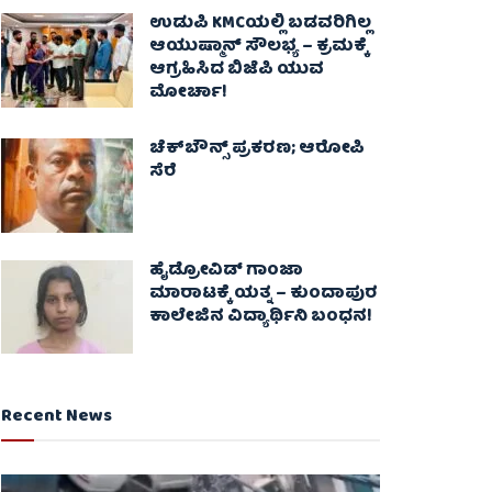
ಉಡುಪಿ KMCಯಲ್ಲಿ ಬಡವರಿಗಿಲ್ಲ
ಆಯುಷ್ಮಾನ್ ಸೌಲಭ್ಯ – ಕ್ರಮಕ್ಕೆ
ಆಗ್ರಹಿಸಿದ ಬಿಜೆಪಿ ಯುವ
ಮೋರ್ಚಾ!
ಚೆಕ್​ಬೌನ್ಸ್​ ಪ್ರಕರಣ; ಆರೋಪಿ
ಸೆರೆ
ಹೈಡ್ರೋವಿಡ್ ಗಾಂಜಾ
ಮಾರಾಟಕ್ಕೆ ಯತ್ನ – ಕುಂದಾಪುರ
ಕಾಲೇಜಿನ ವಿದ್ಯಾರ್ಥಿನಿ ಬಂಧನ!
Recent News