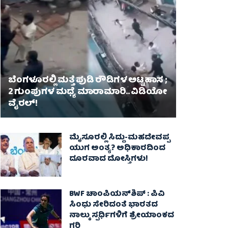
ಬೆಂಗಳೂರಲ್ಲಿ ಮತ್ತೆ ಪುಡಿ ರೌಡಿಗಳ ಅಟ್ಟಹಾಸ ;
2 ಗುಂಪುಗಳ ಮಧ್ಯೆ ಮಾರಾಮಾರಿ.. ವಿಡಿಯೋ
ವೈರಲ್‌!
ಮೈಸೂರಲ್ಲಿ ಸಿದ್ದು-ಮಹದೇವಪ್ಪ
ಯುಗ ಅಂತ್ಯ? ಅಧಿಕಾರದಿಂದ
ದೂರವಾದ ದೋಸ್ತಿಗಳು!
BWF ಚಾಂಪಿಯನ್‌ಶಿಪ್ : ಪಿವಿ
ಸಿಂಧು ಸೇರಿದಂತೆ ಭಾರತದ
ನಾಲ್ಕು ಸ್ಪರ್ಧಿಗಳಿಗೆ ಶ್ರೇಯಾಂಕದ
ಗರಿ