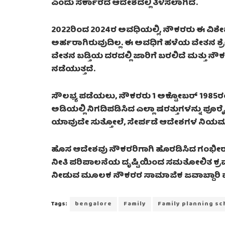
ಎಂದು ಸರ್ಕಾರದ ಆದೇಶದಲ್ಲಿ ತಿಳಿಸಲಾಗಿದೆ.
2022ರಿಂದ 2024ರ ಅವಧಿಯಲ್ಲಿ, ನೌಕರರು ಈ ವಿಶ
ಅರ್ಹರಾಗಿರುವುದಿಲ್ಲ. ಈ ಅವಧಿಗೆ ಹಳೆಯ ವೇತನ ಶ್ರ
ವೇತನ ಬಡ್ತಿಯ ದರದಲ್ಲಿ ಜಾರಿಗೆ ಬರಲಿದೆ ಮತ್ತು 
ನಡೆಯುತ್ತದೆ.
ಸೌಲಭ್ಯ ಪಡೆಯಲು, ನೌಕರರು 1 ಅಕ್ಟೋಬರ್ 1985ರಂ
ಅಡಿಯಲ್ಲಿ ನಿಗದಿಪಡಿಸಿದ ಎಲ್ಲಾ ಷರತ್ತುಗಳನ್ನು ಪೂ
ಯಾವುದೇ ಸುತ್ತೋಲೆ, ಸೇರ್ಪಡೆ ಆದೇಶಗಳ ನಿಯಮ
ಹೊಸ ಆದೇಶವು ನೌಕರರಿಗಾಗಿ ಹೊರಡಿಸಿದ ಗಂಭೀರ ಮತ
ನೀತಿ ಪರಿಪಾಲನೆಯ ದೃಷ್ಟಿಯಿಂದ ಸಮತೋಲಿತ ಕ್ರಮ
ನೀಡುವ ಮೂಲಕ ನೌಕರರ ಸಾಮಾಜಿಕ ಜವಾಬ್ದಾರಿ ಮನಸ್ಸ
Tags:
bengalore
Family
Family planning s