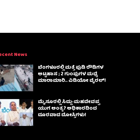
ecent News
ಬೆಂಗಳೂರಲ್ಲಿ ಮತ್ತೆ ಪುಡಿ ರೌಡಿಗಳ
ಅಟ್ಟಹಾಸ ; 2 ಗುಂಪುಗಳ ಮಧ್ಯೆ
ಮಾರಾಮಾರಿ.. ವಿಡಿಯೋ ವೈರಲ್‌!
ಮೈಸೂರಲ್ಲಿ ಸಿದ್ದು-ಮಹದೇವಪ್ಪ
ಯುಗ ಅಂತ್ಯ? ಅಧಿಕಾರದಿಂದ
ದೂರವಾದ ದೋಸ್ತಿಗಳು!