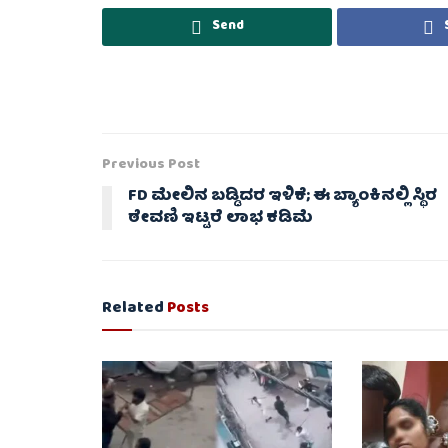
Send
Previous Post
FD ಮೇಲಿನ ಬಡ್ಡಿದರ ಇಳಿಕೆ; ಈ ಬ್ಯಾಂಕಿನಲ್ಲಿ ಸ್ಥಿರ
ಠೇವಣಿ ಇಟ್ಟರೆ ಲಾಭ ಕಡಿಮೆ
Related
Posts