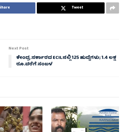
Share
Tweet
Next Post
ಕೇಂದ್ರ ಸರ್ಕಾರದ ECILನಲ್ಲಿ 125 ಹುದ್ದೆಗಳು; 1.4 ಲಕ್ಷ
ರೂ.ವರೆಗೆ ಸಂಬಳ