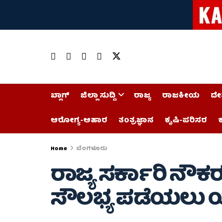
ಬ್ಲಾಗ್
ಜಿಲ್ಲಾ ಸುದ್ದಿ
ರಾಜ್ಯ
ರಾಜಕೀಯ
ದೇ
ಆರೋಗ್ಯ-ಆಹಾರ
ತಂತ್ರಜ್ಞಾನ
ಕೃಷಿ-ಪರಿಸರ
ಕ
Home
ಬೆಂಗಳೂರು
ರಾಜ್ಯ ಸರ್ಕಾರಿ ನೌಕರ
ಸೌಲಭ್ಯ ಪಡೆಯಲು ಯ