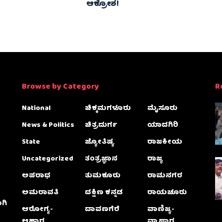
ಆಕ್ರೋಶ!
Browse by Category
R
National
ಚಿಕ್ಕಮಗಳೂರು
ಮೈಸೂರು
News & Politics
ಚಿತ್ರದುರ್ಗ
ಯಾದಗಿರಿ
State
ಜ್ಯೋತಿಷ್ಯ
ರಾಜಕೀಯ
Uncategorized
ತಂತ್ರಜ್ಞಾನ
ರಾಜ್ಯ
ಅಪರಾಧ
ತುಮಕೂರು
ರಾಮನಗರ
ಅಮರಾವತಿ
ದಕ್ಷಿಣ ಕನ್ನಡ
ರಾಯಚೂರು
ಗಿ
ಆರೋಗ್ಯ-
ದಾವಣಗೆರೆ
ವಾಣಿಜ್ಯ-
ಆಹಾರ
ವ್ಯಾಪಾರ