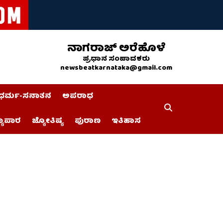
ನಾಗರಾಜ್ ಅರೆಹೊಳೆ
ಪ್ರಧಾನ ಸಂಪಾದಕರು
newsbeatkarnataka@gmail.com
ಧರ್ಮ-ಸನಾತನ
ಅಪರಾಧ
್ಯಾಪಾರ
ಜ್ಯೋತಿಷ್ಯ
ಪುರಾಣ
ಇತಿಹಾಸ