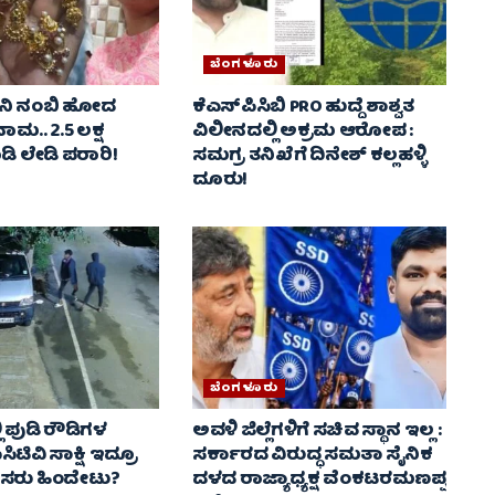
ಬೆಂಗಳೂರು
ೋನಿ ನಂಬಿ ಹೋದ
ಕೆಎಸ್‌ಪಿಸಿಬಿ PRO ಹುದ್ದೆ ಶಾಶ್ವತ
ಗನಾಮ.. 2.5 ಲಕ್ಷ
ವಿಲೀನದಲ್ಲಿ ಅಕ್ರಮ ಆರೋಪ :
ಿ ಲೇಡಿ ಪರಾರಿ!
ಸಮಗ್ರ ತನಿಖೆಗೆ ದಿನೇಶ್ ಕಲ್ಲಹಳ್ಳಿ
ದೂರು!
ಬೆಂಗಳೂರು
ಿ ಪುಡಿ ರೌಡಿಗಳ
ಅವಳಿ ಜಿಲ್ಲೆಗಳಿಗೆ ಸಚಿವ ಸ್ಥಾನ ಇಲ್ಲ :
ಿಟಿವಿ ಸಾಕ್ಷಿ ಇದ್ರೂ
ಸರ್ಕಾರದ ವಿರುದ್ಧ ಸಮತಾ ಸೈನಿಕ
ೀಸರು ಹಿಂದೇಟು?
ದಳದ ರಾಜ್ಯಾಧ್ಯಕ್ಷ ವೆಂಕಟರಮಣಪ್ಪ