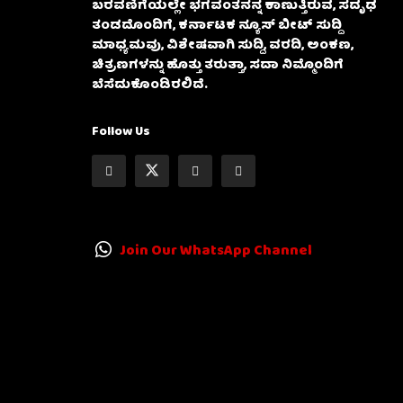
ಬರವಣಿಗೆಯಲ್ಲೇ ಭಗವಂತನನ್ನ ಕಾಣುತ್ತಿರುವ, ಸದೃಢ
ತಂಡದೊಂದಿಗೆ, ಕರ್ನಾಟಕ ನ್ಯೂಸ್ ಬೀಟ್ ಸುದ್ದಿ
ಮಾಧ್ಯಮವು, ವಿಶೇಷವಾಗಿ ಸುದ್ದಿ, ವರದಿ, ಅಂಕಣ,
ಚಿತ್ರಣಗಳನ್ನು ಹೊತ್ತು ತರುತ್ತಾ, ಸದಾ ನಿಮ್ಮೊಂದಿಗೆ
ಬೆಸೆದುಕೊಂಡಿರಲಿದೆ.
Follow Us
Join Our WhatsApp Channel