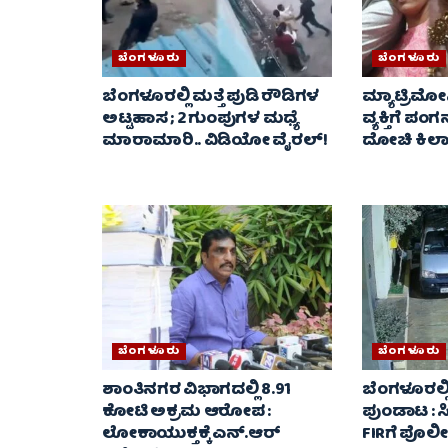
ಬೆಂಗಳೂರು
ಬೆಂಗಳೂರು
ಬೆಂಗಳೂರಲ್ಲಿ ಮತ್ತೆ ಪುಡಿ ರೌಡಿಗಳ
ಮ್ಯಾಟ್ರಿಮ
ಅಟ್ಟಹಾಸ ; 2 ಗುಂಪುಗಳ ಮಧ್ಯೆ
ವ್ಯಕ್ತಿಗೆ ಪಂ
ಮಾರಾಮಾರಿ.. ವಿಡಿಯೋ ವೈರಲ್‌!
ದೋಚಿ ಕಿಲಾಡ
ಬೆಂಗಳೂರು
ಬೆಂಗಳೂರು
ಶಾಂತಿನಗರ ವಿಭಾಗದಲ್ಲಿ 8.91
ಬೆಂಗಳೂರಲ್ಲ
ಕೋಟಿ ಅಕ್ರಮ ಆರೋಪ :
ಪುಂಡಾಟ : ಸಿಸ
ಲೋಕಾಯುಕ್ತಕ್ಕೆ ಎನ್‌.ಆರ್‌
FIRಗೆ ಪೊಲ