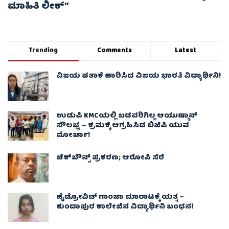
ಮಾಹಿತಿ ಲೀಕ್”
Trending
Comments
Latest
ವಿಜಯ ಪತಾಕೆ ಹಾರಿಸಿದ ವಿಜಯ ಭಾರತಿ ವಿದ್ಯಾರ್ಥಿನಿ!
ಉಡುಪಿ KMCಯಲ್ಲಿ ಬಡವರಿಗಿಲ್ಲ ಆಯುಷ್ಮಾನ್
ಸೌಲಭ್ಯ – ಕ್ರಮಕ್ಕೆ ಆಗ್ರಹಿಸಿದ ಬಿಜೆಪಿ ಯುವ
ಮೋರ್ಚಾ!
ಚೆಕ್​ಬೌನ್ಸ್​ ಪ್ರಕರಣ; ಆರೋಪಿ ಸೆರೆ
ಹೈಡ್ರೋವಿಡ್ ಗಾಂಜಾ ಮಾರಾಟಕ್ಕೆ ಯತ್ನ –
ಕುಂದಾಪುರ ಕಾಲೇಜಿನ ವಿದ್ಯಾರ್ಥಿನಿ ಬಂಧನ!