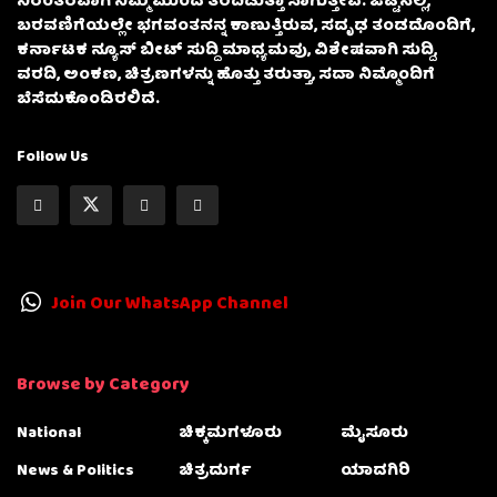
ನಿರಂತರವಾಗಿ ನಿಮ್ಮ ಮುಂದೆ ತೆರೆದಿಡುತ್ತಾ ಸಾಗುತ್ತೇವೆ. ಒಟ್ಟಿನಲ್ಲಿ,
ಬರವಣಿಗೆಯಲ್ಲೇ ಭಗವಂತನನ್ನ ಕಾಣುತ್ತಿರುವ, ಸದೃಢ ತಂಡದೊಂದಿಗೆ,
ಕರ್ನಾಟಕ ನ್ಯೂಸ್ ಬೀಟ್ ಸುದ್ದಿ ಮಾಧ್ಯಮವು, ವಿಶೇಷವಾಗಿ ಸುದ್ದಿ,
ವರದಿ, ಅಂಕಣ, ಚಿತ್ರಣಗಳನ್ನು ಹೊತ್ತು ತರುತ್ತಾ, ಸದಾ ನಿಮ್ಮೊಂದಿಗೆ
ಬೆಸೆದುಕೊಂಡಿರಲಿದೆ.
Follow Us
Join Our WhatsApp Channel
Browse by Category
National
ಚಿಕ್ಕಮಗಳೂರು
ಮೈಸೂರು
News & Politics
ಚಿತ್ರದುರ್ಗ
ಯಾದಗಿರಿ