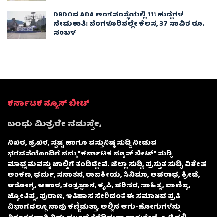
DRDOದ ADA ಅಂಗಸಂಸ್ಥೆಯಲ್ಲಿ 111 ಹುದ್ದೆಗಳ
ನೇಮಕಾತಿ: ಬೆಂಗಳೂರಿನಲ್ಲೇ ಕೆಲಸ, 37 ಸಾವಿರ ರೂ.
ಸಂಬಳ
ಕರ್ನಾಟಕ ನ್ಯೂಸ್ ಬೀಟ್
ಬಂಧು ಮಿತ್ರರೇ ನಮಸ್ತೇ,
ನಿಖರ, ಪ್ರಖರ, ಸ್ಪಷ್ಟ ಹಾಗೂ ವಸ್ತುನಿಷ್ಠ ಸುದ್ದಿ ನೀಡುವ
ಭರವಸೆಯೊಂದಿಗೆ ನಮ್ಮ “ಕರ್ನಾಟಕ ನ್ಯೂಸ್ ಬೀಟ್” ಸುದ್ದಿ
ಮಾಧ್ಯಮವನ್ನು ಚಾಲ್ತಿಗೆ ತಂದಿದ್ದೇವೆ. ಜಿಲ್ಲಾ ಸುದ್ದಿ, ಪ್ರಸ್ತುತ ಸುದ್ದಿ, ವಿಶೇಷ
ಅಂಕಣ, ಧರ್ಮ, ಸನಾತನ, ರಾಜಕೀಯ, ಸಿನಿಮಾ, ಅಪರಾಧ, ಕ್ರೀಡೆ,
ಆರೋಗ್ಯ, ಆಹಾರ, ತಂತ್ರಜ್ಞಾನ, ಕೃಷಿ, ಪರಿಸರ, ಸಾಹಿತ್ಯ, ವಾಣಿಜ್ಯ,
ಜ್ಯೋತಿಷ್ಯ, ಪುರಾಣ, ಇತಿಹಾಸ ಸೇರಿದಂತೆ ಈ ಸಮಾಜದ ಪ್ರತಿ
ವಿಭಾಗದಲ್ಲೂ ನಾವು ಕಣ್ಣಿಡುತ್ತಾ, ಅಲ್ಲಿನ ಆಗು-ಹೋಗುಗಳನ್ನು