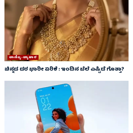
ವಾಣಿಜ್ಯ-ವ್ಯಾಪಾರ
ಚಿನ್ನದ ದರ ಭಾರೀ ಏರಿಕೆ : ಇಂದಿನ ಬೆಲೆ ಎಷ್ಟಿದೆ ಗೊತ್ತಾ?