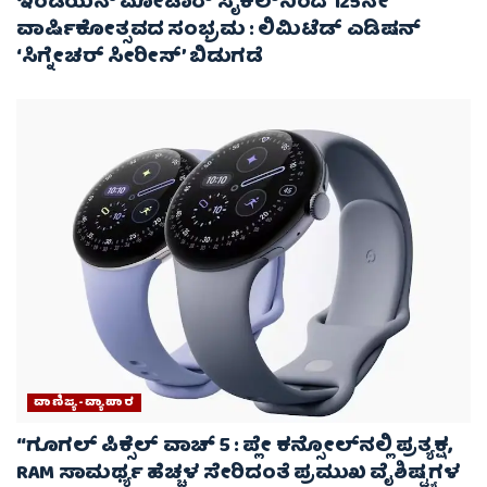
ಇಂಡಿಯನ್ ಮೋಟಾರ್‌ ಸೈಕಲ್‌ನಿಂದ 125ನೇ
ವಾರ್ಷಿಕೋತ್ಸವದ ಸಂಭ್ರಮ : ಲಿಮಿಟೆಡ್ ಎಡಿಷನ್
‘ಸಿಗ್ನೇಚರ್ ಸೀರೀಸ್’ ಬಿಡುಗಡೆ
ವಾಣಿಜ್ಯ-ವ್ಯಾಪಾರ
“ಗೂಗಲ್ ಪಿಕ್ಸೆಲ್ ವಾಚ್ 5 : ಪ್ಲೇ ಕನ್ಸೋಲ್‌ನಲ್ಲಿ ಪ್ರತ್ಯಕ್ಷ,
RAM ಸಾಮರ್ಥ್ಯ ಹೆಚ್ಚಳ ಸೇರಿದಂತೆ ಪ್ರಮುಖ ವೈಶಿಷ್ಟ್ಯಗಳ