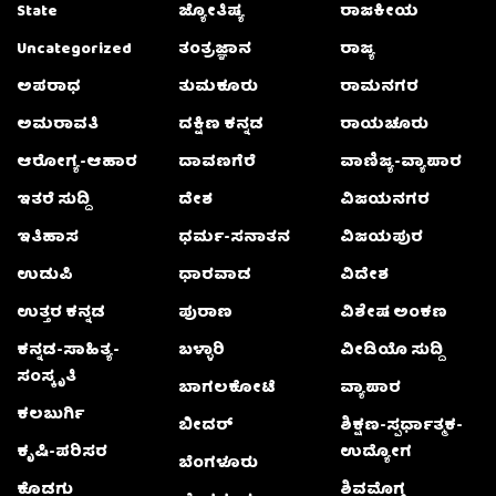
State
ಜ್ಯೋತಿಷ್ಯ
ರಾಜಕೀಯ
Uncategorized
ತಂತ್ರಜ್ಞಾನ
ರಾಜ್ಯ
ಅಪರಾಧ
ತುಮಕೂರು
ರಾಮನಗರ
ಅಮರಾವತಿ
ದಕ್ಷಿಣ ಕನ್ನಡ
ರಾಯಚೂರು
ಆರೋಗ್ಯ-ಆಹಾರ
ದಾವಣಗೆರೆ
ವಾಣಿಜ್ಯ-ವ್ಯಾಪಾರ
ಇತರೆ ಸುದ್ದಿ
ದೇಶ
ವಿಜಯನಗರ
ಇತಿಹಾಸ
ಧರ್ಮ-ಸನಾತನ
ವಿಜಯಪುರ
ಉಡುಪಿ
ಧಾರವಾಡ
ವಿದೇಶ
ಉತ್ತರ ಕನ್ನಡ
ಪುರಾಣ
ವಿಶೇಷ ಅಂಕಣ
ಕನ್ನಡ-ಸಾಹಿತ್ಯ-
ಬಳ್ಳಾರಿ
ವೀಡಿಯೊ ಸುದ್ದಿ
ಸಂಸ್ಕೃತಿ
ಬಾಗಲಕೋಟೆ
ವ್ಯಾಪಾರ
ಕಲಬುರ್ಗಿ
ಬೀದರ್
ಶಿಕ್ಷಣ-ಸ್ಪರ್ಧಾತ್ಮಕ-
ಕೃಷಿ-ಪರಿಸರ
ಉದ್ಯೋಗ
ಬೆಂಗಳೂರು
ಕೊಡಗು
ಶಿವಮೊಗ್ಗ