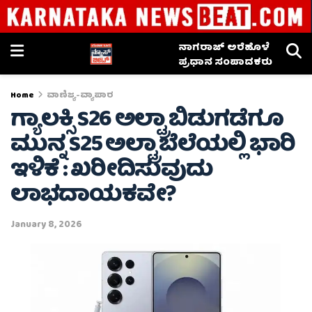
ನಾಗರಾಜ್ ಅರೆಹೊಳೆ
ಪ್ರಧಾನ ಸಂಪಾದಕರು
Home
ವಾಣಿಜ್ಯ-ವ್ಯಾಪಾರ
ಗ್ಯಾಲಕ್ಸಿ S26 ಅಲ್ಟ್ರಾ ಬಿಡುಗಡೆಗೂ
ಮುನ್ನ S25 ಅಲ್ಟ್ರಾ ಬೆಲೆಯಲ್ಲಿ ಭಾರಿ
ಇಳಿಕೆ : ಖರೀದಿಸುವುದು
ಲಾಭದಾಯಕವೇ?
January 8, 2026