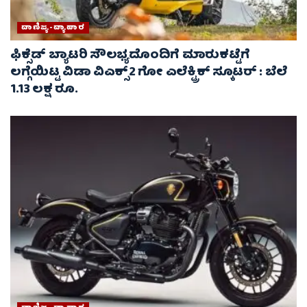
ವಾಣಿಜ್ಯ-ವ್ಯಾಪಾರ
ಫಿಕ್ಸೆಡ್ ಬ್ಯಾಟರಿ ಸೌಲಭ್ಯದೊಂದಿಗೆ ಮಾರುಕಟ್ಟೆಗೆ
ಲಗ್ಗೆಯಿಟ್ಟ ವಿಡಾ ವಿಎಕ್ಸ್2 ಗೋ ಎಲೆಕ್ಟ್ರಿಕ್ ಸ್ಕೂಟರ್ : ಬೆಲೆ
1.13 ಲಕ್ಷ ರೂ.