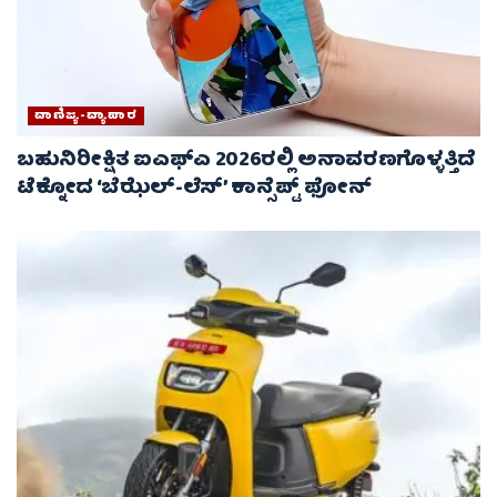
ವಾಣಿಜ್ಯ-ವ್ಯಾಪಾರ
ಬಹುನಿರೀಕ್ಷಿತ ಐಎಫ್‌ಎ 2026ರಲ್ಲಿ ಅನಾವರಣಗೊಳ್ಳತ್ತಿದೆ
ಟೆಕ್ನೋದ ‘ಬೆಝೆಲ್-ಲೆಸ್’ ಕಾನ್ಸೆಪ್ಟ್ ಫೋನ್