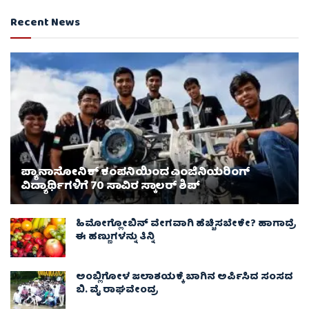
Recent News
ಪ್ಯಾನಾಸೋನಿಕ್ ಕಂಪನಿಯಿಂದ ಎಂಜಿನಿಯರಿಂಗ್
ವಿದ್ಯಾರ್ಥಿಗಳಿಗೆ 70 ಸಾವಿರ ಸ್ಕಾಲರ್ ಶಿಪ್
ಹಿಮೋಗ್ಲೋಬಿನ್ ವೇಗವಾಗಿ ಹೆಚ್ಚಿಸಬೇಕೇ? ಹಾಗಾದ್ರೆ
ಈ ಹಣ್ಣುಗಳನ್ನು ತಿನ್ನಿ
ಅಂಬ್ಲಿಗೋಳ ಜಲಾಶಯಕ್ಕೆ ಬಾಗಿನ ಅರ್ಪಿಸಿದ ಸಂಸದ
ಬಿ. ವೈ ರಾಘವೇಂದ್ರ