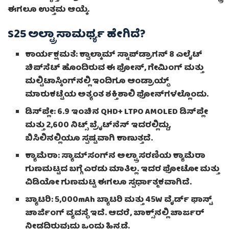
ಈಗಲೂ ಉತ್ತಮ ಆಯ್ಕೆ.
S25 ಅಲ್ಟ್ರಾ ಸಾಮರ್ಥ್ಯ ಹೇಗಿದೆ?
ಕಾರ್ಯಕ್ಷಮತೆ: ಕ್ವಾಲ್ಕಾಮ್ ಸ್ನಾಪ್‌ಡ್ರಾಗನ್ 8 ಎಲೈಟ್
ಚಿಪ್‌ಸೆಟ್ ಹೊಂದಿರುವ ಈ ಫೋನ್, ಗೇಮಿಂಗ್ ಮತ್ತು
ಮಲ್ಟಿಟಾಸ್ಕಿಂಗ್‌ನಲ್ಲಿ ಇಂದಿಗೂ ಆಂಡ್ರಾಯ್ಡ್
ಮಾರುಕಟ್ಟೆಯ ಅತ್ಯಂತ ಶಕ್ತಿಶಾಲಿ ಫೋನ್‌ಗಳಲ್ಲೊಂದು.
ಡಿಸ್‌ಪ್ಲೇ: 6.9 ಇಂಚಿನ QHD+ LTPO AMOLED ಡಿಸ್‌ಪ್ಲೇ
ಮತ್ತು 2,600 ನಿಟ್ಸ್ ಬ್ರೈಟ್‌ನೆಸ್ ಇದರಲ್ಲಿದ್ದು,
ಬಿಸಿಲಿನಲ್ಲಿಯೂ ಸ್ಪಷ್ಟವಾಗಿ ಕಾಣುತ್ತದೆ.
ಕ್ಯಾಮೆರಾ: ಸ್ಯಾಮ್‌ಸಂಗ್‌ನ ಅಲ್ಟ್ರಾ ಸರಣಿಯ ಕ್ಯಾಮೆರಾ
ಗುಣಮಟ್ಟದ ಬಗ್ಗೆ ಎರಡು ಮಾತಿಲ್ಲ. ಇದರ ಫೋಟೋ ಮತ್ತು
ವಿಡಿಯೋ ಗುಣಮಟ್ಟ ಈಗಲೂ ಸ್ಪರ್ಧಾತ್ಮಕವಾಗಿದೆ.
ಬ್ಯಾಟರಿ: 5,000mAh ಬ್ಯಾಟರಿ ಮತ್ತು 45W ವೈರ್ಡ್ ಫಾಸ್ಟ್
ಚಾರ್ಜಿಂಗ್ ವ್ಯವಸ್ಥೆ ಇದೆ. ಆದರೆ, ಬಾಕ್ಸ್‌ನಲ್ಲಿ ಚಾರ್ಜರ್
ನೀಡದಿರುವುದು ಒಂದು ಹಿನ್ನಡೆ.