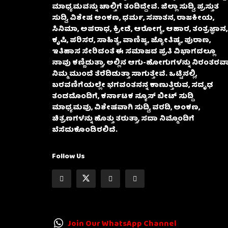
ಮಾಧ್ಯಮವನ್ನು ಚಾಲ್ತಿಗೆ ತಂದಿದ್ದೇವೆ. ಜಿಲ್ಲಾ ಸುದ್ದಿ, ಪ್ರಸ್ತುತ
ಸುದ್ದಿ, ವಿಶೇಷ ಅಂಕಣ, ಧರ್ಮ, ಸನಾತನ, ರಾಜಕೀಯ,
ಸಿನಿಮಾ, ಅಪರಾಧ, ಕ್ರೀಡೆ, ಆರೋಗ್ಯ, ಆಹಾರ, ತಂತ್ರಜ್ಞಾನ,
ಕೃಷಿ, ಪರಿಸರ, ಸಾಹಿತ್ಯ, ವಾಣಿಜ್ಯ, ಜ್ಯೋತಿಷ್ಯ, ಪುರಾಣ,
ಇತಿಹಾಸ ಸೇರಿದಂತೆ ಈ ಸಮಾಜದ ಪ್ರತಿ ವಿಭಾಗದಲ್ಲೂ
ನಾವು ಕಣ್ಣಿಡುತ್ತಾ, ಅಲ್ಲಿನ ಆಗು-ಹೋಗುಗಳನ್ನು ನಿರಂತರವಾ
ನಿಮ್ಮ ಮುಂದೆ ತೆರೆದಿಡುತ್ತಾ ಸಾಗುತ್ತೇವೆ. ಒಟ್ಟಿನಲ್ಲಿ,
ಬರವಣಿಗೆಯಲ್ಲೇ ಭಗವಂತನನ್ನ ಕಾಣುತ್ತಿರುವ, ಸದೃಢ
ತಂಡದೊಂದಿಗೆ, ಕರ್ನಾಟಕ ನ್ಯೂಸ್ ಬೀಟ್ ಸುದ್ದಿ
ಮಾಧ್ಯಮವು, ವಿಶೇಷವಾಗಿ ಸುದ್ದಿ, ವರದಿ, ಅಂಕಣ,
ಚಿತ್ರಣಗಳನ್ನು ಹೊತ್ತು ತರುತ್ತಾ, ಸದಾ ನಿಮ್ಮೊಂದಿಗೆ
ಬೆಸೆದುಕೊಂಡಿರಲಿದೆ.
Follow Us
Join Our WhatsApp Channel