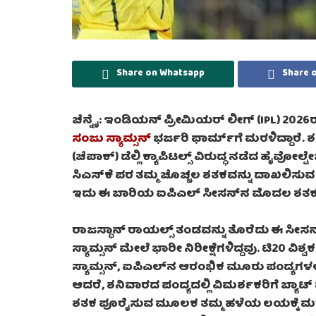
Share on Whatsapp
Share 
ಚೆನ್ನೈ: ಇಂಡಿಯನ್ ಪ್ರೀಮಿಯರ್ ಲೀಗ್ (IPL) 2026ರ ಆವ
ಸಂಜು ಸ್ಯಾಮ್ಸನ್
ಭರ್ಜರಿ ಫಾರ್ಮ್‌ಗೆ ಮರಳಿದ್ದಾರೆ.
(ಚೆಪಾಕ್) ಡೆಲ್ಲಿ ಕ್ಯಾಪಿಟಲ್ಸ್ ವಿರುದ್ಧ ನಡೆದ ಹೈವೋಲ್ಟೇ
ಸಿಎಸ್‌ಕೆ ಪರ ತಮ್ಮ ಚೊಚ್ಚಲ ಶತಕವನ್ನು ದಾಖಲಿಸು
ಇದು ಈ ಬಾರಿಯ ಐಪಿಎಲ್ ಸೀಸನ್‌ನ ಮೊದಲ ಶತಕ ಎಂಬ
ರಾಜಸ್ಥಾನ್ ರಾಯಲ್ಸ್ ತಂಡವನ್ನು ತೊರೆದು ಈ ಸೀಸನ್‌ನ
ಸ್ಯಾಮ್ಸನ್ ಮೇಲೆ ಭಾರೀ ನಿರೀಕ್ಷೆಗಳಿದ್ದವು. ಟಿ20 ವಿಶ
ಸ್ಯಾಮ್ಸನ್, ಐಪಿಎಲ್‌ನ ಆರಂಭಿಕ ಮೂರು ಪಂದ್ಯಗಳಲ್ಲಿ 
ಆದರೆ, ಶನಿವಾರದ ಪಂದ್ಯದಲ್ಲಿ ವಿಮರ್ಶಕರಿಗೆ ಬ್ಯ
ಶತಕ ಪೂರೈಸುವ ಮೂಲಕ ತಮ್ಮ ಹಳೆಯ ಲಯಕ್ಕೆ ಮರಳಿ