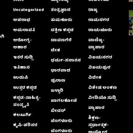
State
ಜ್ಯೋತಿಷ್ಯ
ರಾಜಕೀಯ
Uncategorized
ತಂತ್ರಜ್ಞಾನ
ರಾಜ್ಯ
ಅಪರಾಧ
ತುಮಕೂರು
ರಾಮನಗರ
ಅಮರಾವತಿ
ದಕ್ಷಿಣ ಕನ್ನಡ
ರಾಯಚೂರು
ಗಿ
ಆರೋಗ್ಯ-
ದಾವಣಗೆರೆ
ವಾಣಿಜ್ಯ-
ಆಹಾರ
ವ್ಯಾಪಾರ
ದೇಶ
ಇತರೆ ಸುದ್ದಿ
ವಿಜಯನಗರ
ಧರ್ಮ-ಸನಾತನ
ಇತಿಹಾಸ
ವಿಜಯಪುರ
ಧಾರವಾಡ
ಉಡುಪಿ
ವಿದೇಶ
ಪುರಾಣ
ಉತ್ತರ ಕನ್ನಡ
ವಿಶೇಷ ಅಂಕಣ
ಬಳ್ಳಾರಿ
ಕನ್ನಡ-ಸಾಹಿತ್ಯ-
ವೀಡಿಯೊ ಸುದ್ದಿ
ಬಾಗಲಕೋಟೆ
ಸಂಸ್ಕೃತಿ
ವ್ಯಾಪಾರ
ಬೀದರ್
ಕಲಬುರ್ಗಿ
ಶಿಕ್ಷಣ-
ಬೆಂಗಳೂರು
ಕೃಷಿ-ಪರಿಸರ
ಸ್ಪರ್ಧಾತ್ಮಕ-
ಬೆಂಗಳೂರು
ಉದ್ಯೋಗ