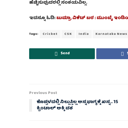
ಹೆಚ್ಚಿಸುವುದರಲ್ಲಿ ಸಂಶಯವಿಲ್ಲ.
ಇದನ್ನೂ ಓದಿ:
ಬುಮ್ರಾ ವಿಕೆಟ್ ಬರ : ಮುಂಬೈ ಇಂಡ
Tags:
Cricket
CSK
India
Karnataka News
Send
Previous Post
ಕೊಪ್ಪಳದಲ್ಲಿ ನಿಲ್ಲುತ್ತಿಲ್ಲ ಅನ್ನಭಾಗ್ಯಕ್ಕೆ ಖನ್ನ.. 15
ಕ್ವಿಂಟಾಲ್ ಅಕ್ಕಿ ವಶ