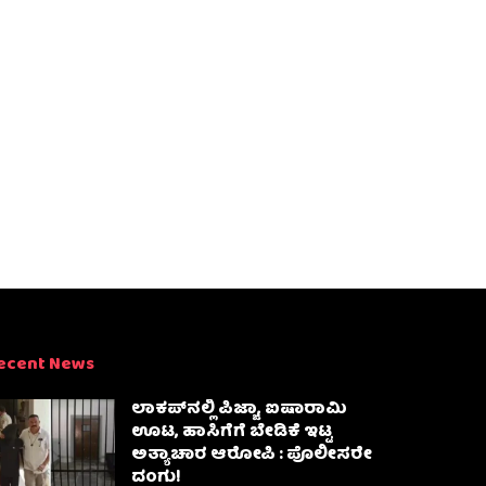
ecent News
ಲಾಕಪ್‌ನಲ್ಲಿ ಪಿಜ್ಜಾ, ಐಷಾರಾಮಿ
ಊಟ, ಹಾಸಿಗೆಗೆ ಬೇಡಿಕೆ ಇಟ್ಟ
ಅತ್ಯಾಚಾರ ಆರೋಪಿ : ಪೊಲೀಸರೇ
ದಂಗು!