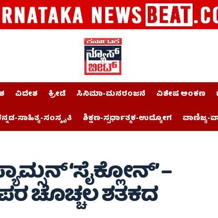
ಶ
ವಿದೇಶ
ಕ್ರೀಡೆ
ಸಿನಿಮಾ-ಮನರಂಜನೆ
ವಿಶೇಷ ಅಂಕಣ
ನ್ನಡ-ಸಾಹಿತ್ಯ-ಸಂಸ್ಕೃತಿ
ಶಿಕ್ಷಣ-ಸ್ಪರ್ಧಾತ್ಮಕ-ಉದ್ಯೋಗ
ವಾಣಿಜ್ಯ-ವ
್ಯಾಮ್ಸನ್ ‘ಸೈಕ್ಲೋನ್’ –
್‌ಕೆ ಪರ ಚೊಚ್ಚಲ ಶತಕದ