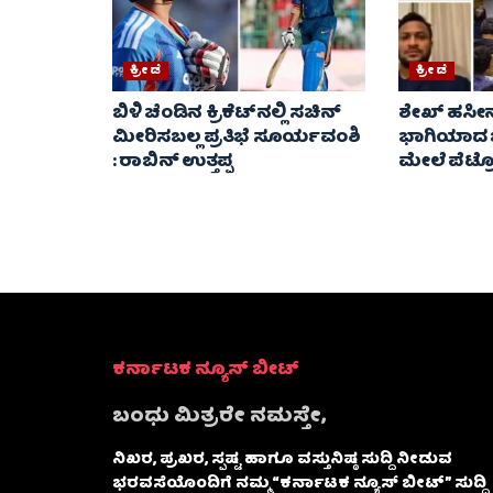
ಕ್ರೀಡೆ
ಕ್ರೀಡೆ
ಬಿಳಿ ಚೆಂಡಿನ ಕ್ರಿಕೆಟ್‌ನಲ್ಲಿ ಸಚಿನ್
ಶೇಖ್ ಹಸೀನಾ 
ಮೀರಿಸಬಲ್ಲ ಪ್ರತಿಭೆ ಸೂರ್ಯವಂಶಿ
ಭಾಗಿಯಾದ ಬೆ
: ರಾಬಿನ್ ಉತ್ತಪ್ಪ
ಮೇಲೆ ಪೆಟ್
ಕರ್ನಾಟಕ ನ್ಯೂಸ್ ಬೀಟ್
ಬಂಧು ಮಿತ್ರರೇ ನಮಸ್ತೇ,
ನಿಖರ, ಪ್ರಖರ, ಸ್ಪಷ್ಟ ಹಾಗೂ ವಸ್ತುನಿಷ್ಠ ಸುದ್ದಿ ನೀಡುವ
ಭರವಸೆಯೊಂದಿಗೆ ನಮ್ಮ “ಕರ್ನಾಟಕ ನ್ಯೂಸ್ ಬೀಟ್” ಸುದ್ದಿ