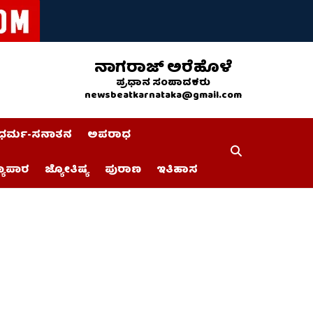
ನಾಗರಾಜ್ ಅರೆಹೊಳೆ
ಪ್ರಧಾನ ಸಂಪಾದಕರು
newsbeatkarnataka@gmail.com
ಧರ್ಮ-ಸನಾತನ
ಅಪರಾಧ
್ಯಾಪಾರ
ಜ್ಯೋತಿಷ್ಯ
ಪುರಾಣ
ಇತಿಹಾಸ