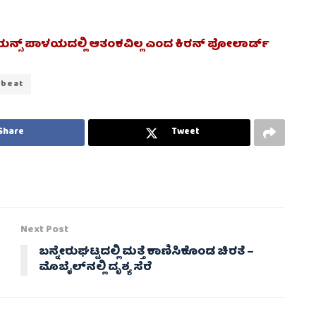
ಿಯನ್ಸ್ ಪಾಳಯದಲ್ಲಿ ಆತಂಕವಿಲ್ಲ ಎಂದ ಕಿರನ್ ಪೋಲಾರ್ಡ್
 beat
Share
Tweet
Next Post
ಬನ್ನೇರುಘಟ್ಟದಲ್ಲಿ ಮತ್ತೆ ಕಾಣಿಸಿಕೊಂಡ ಚಿರತೆ –
ಮೊಬೈಲ್‌ನಲ್ಲಿ ದೃಶ್ಯ ಸೆರೆ