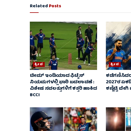
Related
Posts
ಕ್ರೀಡೆ
ಕ್ರೀಡೆ
ಟೀಮ್ ಇಂಡಿಯಾದ ಫಿಟ್ನೆಸ್
ಕಡೆಗಣಿಸಿದರ
ನಿಯಮಗಳಲ್ಲಿ ಭಾರಿ ಬದಲಾವಣೆ :
2027ರ ಏಕದಿ
ವಿಶೇಷ ಸವಲತ್ತುಗಳಿಗೆ ಕತ್ತರಿ ಹಾಕಿದ
ಕಣ್ಣಿಟ್ಟಿ ವ
BCCI