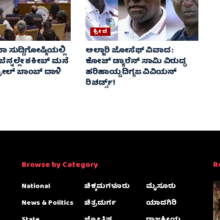
ಕ್ರೀಡೆ
ಸುದ್ದಿಗೋಷ್ಠಿಯಲ್ಲಿ
ಅಲ್ಜಾರಿ ಜೋಸೆಫ್ ವಿವಾದ :
ನ್ನಲ್ಲೇ ಶಕೀಬ್ ಮನೆ
ಕೋಚ್ ಡ್ಯಾರೆನ್ ಸಾಮಿ ವಿರುದ್ಧ
ರೋಲ್ ಬಾಂಬ್ ದಾಳಿ
ಹರಿಹಾಯ್ದ ದಿಗ್ಗಜ ವಿವಿಯನ್
ರಿಚರ್ಡ್ಸ್!
Browse by Category
R
National
ಚಿಕ್ಕಮಗಳೂರು
ಮೈಸೂರು
News & Politics
ಚಿತ್ರದುರ್ಗ
ಯಾದಗಿರಿ