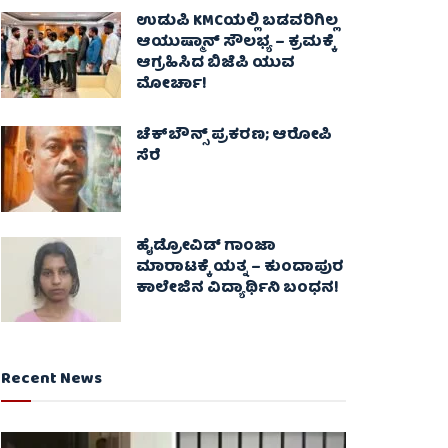
ಉಡುಪಿ KMCಯಲ್ಲಿ ಬಡವರಿಗಿಲ್ಲ
ಆಯುಷ್ಮಾನ್ ಸೌಲಭ್ಯ – ಕ್ರಮಕ್ಕೆ
ಆಗ್ರಹಿಸಿದ ಬಿಜೆಪಿ ಯುವ
ಮೋರ್ಚಾ!
ಚೆಕ್​ಬೌನ್ಸ್​ ಪ್ರಕರಣ; ಆರೋಪಿ
ಸೆರೆ
ಹೈಡ್ರೋವಿಡ್ ಗಾಂಜಾ
ಮಾರಾಟಕ್ಕೆ ಯತ್ನ – ಕುಂದಾಪುರ
ಕಾಲೇಜಿನ ವಿದ್ಯಾರ್ಥಿನಿ ಬಂಧನ!
Recent News