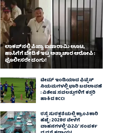
ಲಾಕಪ್‌ನಲ್ಲಿ ಪಿಜ್ಜಾ, ಐಷಾರಾಮಿ ಊಟ,
ಹಾಸಿಗೆಗೆ ಬೇಡಿಕೆ ಇಟ್ಟ ಅತ್ಯಾಚಾರ ಆರೋಪಿ :
ಪೊಲೀಸರೇ ದಂಗು!
ಟೀಮ್ ಇಂಡಿಯಾದ ಫಿಟ್ನೆಸ್
ನಿಯಮಗಳಲ್ಲಿ ಭಾರಿ ಬದಲಾವಣೆ
: ವಿಶೇಷ ಸವಲತ್ತುಗಳಿಗೆ ಕತ್ತರಿ
ಹಾಕಿದ BCCI
ರಸ್ತೆ ಸುರಕ್ಷತೆಯಲ್ಲಿ ಕ್ರಾಂತಿಕಾರಿ
ಹೆಜ್ಜೆ : 2028ರ ವೇಳೆಗೆ
ವಾಹನಗಳಲ್ಲಿ ‘ವಿ2ವಿ’ ಸಂಪರ್ಕ