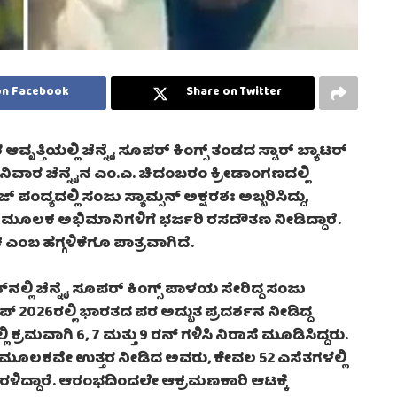
on Facebook
Share on Twitter
ೃತ್ತಿಯಲ್ಲಿ ಚೆನ್ನೈ ಸೂಪರ್ ಕಿಂಗ್ಸ್ ತಂಡದ ಸ್ಟಾರ್ ಬ್ಯಾಟರ್
 ಶನಿವಾರ ಚೆನ್ನೈನ ಎಂ.ಎ. ಚಿದಂಬರಂ ಕ್ರೀಡಾಂಗಣದಲ್ಲಿ
ಜ್ ಪಂದ್ಯದಲ್ಲಿ ಸಂಜು ಸ್ಯಾಮ್ಸನ್ ಅಕ್ಷರಶಃ ಅಬ್ಬರಿಸಿದ್ದು,
ವ ಮೂಲಕ ಅಭಿಮಾನಿಗಳಿಗೆ ಭರ್ಜರಿ ರಸದೌತಣ ನೀಡಿದ್ದಾರೆ.
 ಹೆಗ್ಗಳಿಕೆಗೂ ಪಾತ್ರವಾಗಿದೆ.
ಲ್ಲಿ ಚೆನ್ನೈ ಸೂಪರ್ ಕಿಂಗ್ಸ್ ಪಾಳಯ ಸೇರಿದ್ದ ಸಂಜು
್ವಕಪ್ 2026ರಲ್ಲಿ ಭಾರತದ ಪರ ಅದ್ಭುತ ಪ್ರದರ್ಶನ ನೀಡಿದ್ದ
ಕ್ರಮವಾಗಿ 6, 7 ಮತ್ತು 9 ರನ್ ಗಳಿಸಿ ನಿರಾಸೆ ಮೂಡಿಸಿದ್ದರು.
ಾಟ್ ಮೂಲಕವೇ ಉತ್ತರ ನೀಡಿದ ಅವರು, ಕೇವಲ 52 ಎಸೆತಗಳಲ್ಲಿ
ದ್ದಾರೆ. ಆರಂಭದಿಂದಲೇ ಆಕ್ರಮಣಕಾರಿ ಆಟಕ್ಕೆ