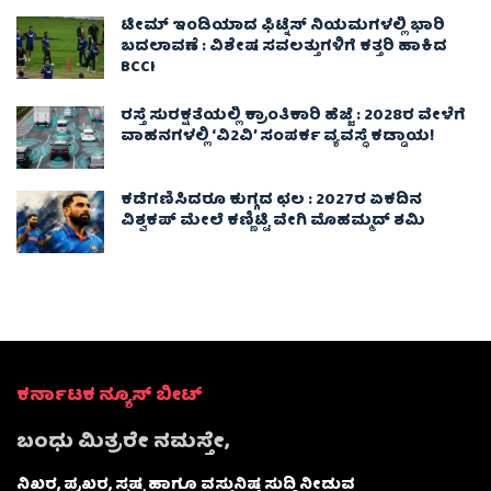
ಟೀಮ್ ಇಂಡಿಯಾದ ಫಿಟ್ನೆಸ್ ನಿಯಮಗಳಲ್ಲಿ ಭಾರಿ
ಬದಲಾವಣೆ : ವಿಶೇಷ ಸವಲತ್ತುಗಳಿಗೆ ಕತ್ತರಿ ಹಾಕಿದ
BCCI
ರಸ್ತೆ ಸುರಕ್ಷತೆಯಲ್ಲಿ ಕ್ರಾಂತಿಕಾರಿ ಹೆಜ್ಜೆ : 2028ರ ವೇಳೆಗೆ
ವಾಹನಗಳಲ್ಲಿ ‘ವಿ2ವಿ’ ಸಂಪರ್ಕ ವ್ಯವಸ್ಥೆ ಕಡ್ಡಾಯ!
ಕಡೆಗಣಿಸಿದರೂ ಕುಗ್ಗದ ಛಲ : 2027ರ ಏಕದಿನ
ವಿಶ್ವಕಪ್‌ ಮೇಲೆ ಕಣ್ಣಿಟ್ಟಿ ವೇಗಿ ಮೊಹಮ್ಮದ್ ಶಮಿ
ಕರ್ನಾಟಕ ನ್ಯೂಸ್ ಬೀಟ್
ಬಂಧು ಮಿತ್ರರೇ ನಮಸ್ತೇ,
ನಿಖರ, ಪ್ರಖರ, ಸ್ಪಷ್ಟ ಹಾಗೂ ವಸ್ತುನಿಷ್ಠ ಸುದ್ದಿ ನೀಡುವ