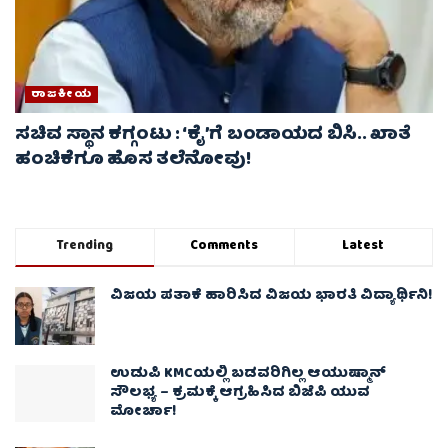
ರಾಜಕೀಯ
ಸಚಿವ ಸ್ಥಾನ ಕಗ್ಗಂಟು : ‘ಕೈ’ಗೆ ಬಂಡಾಯದ ಬಿಸಿ.. ಖಾತೆ
ಹಂಚಿಕೆಗೂ ಹೊಸ ತಲೆನೋವು!
Trending
Comments
Latest
ವಿಜಯ ಪತಾಕೆ ಹಾರಿಸಿದ ವಿಜಯ ಭಾರತಿ ವಿದ್ಯಾರ್ಥಿನಿ!
ಉಡುಪಿ KMCಯಲ್ಲಿ ಬಡವರಿಗಿಲ್ಲ ಆಯುಷ್ಮಾನ್
ಸೌಲಭ್ಯ – ಕ್ರಮಕ್ಕೆ ಆಗ್ರಹಿಸಿದ ಬಿಜೆಪಿ ಯುವ
ಮೋರ್ಚಾ!