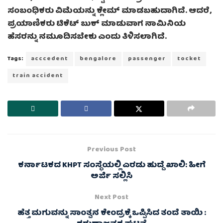
ಸಂಬಂಧಿಕರು ವಿಮೆಯನ್ನು ಕ್ಲೇಮ್ ಮಾಡಬಹುದಾಗಿದೆ. ಆದರೆ,
ಪ್ರಯಾಣಿಕರು ಟಿಕೆಟ್ ಬುಕ್ ಮಾಡುವಾಗ ನಾಮಿನಿಯ
ಹೆಸರನ್ನು ನಮೂದಿಸಬೇಕು ಎಂದು ತಿಳಿಸಲಾಗಿದೆ.
Tags:
acccedent
bengalore
passenger
tocket
train accident
Previous Post
ಕರ್ನಾಟಕದ KHPT ಸಂಸ್ಥೆಯಲ್ಲಿ ಎರಡು ಹುದ್ದೆ ಖಾಲಿ: ಹೀಗೆ
ಅರ್ಜಿ ಸಲ್ಲಿಸಿ
Next Post
ಹೆತ್ತ ಮಗುವನ್ನು ಸಾಂತ್ವನ ಕೇಂದ್ರಕ್ಕೆ ಒಪ್ಪಿಸಿದ ತಂದೆ ತಾಯಿ :