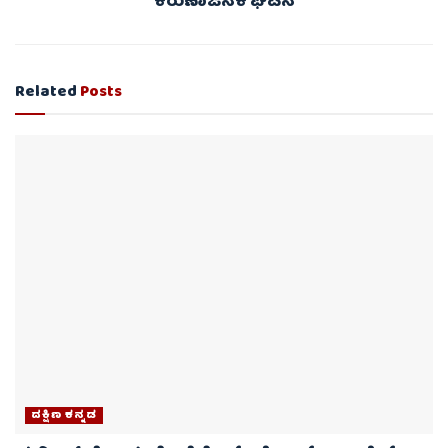
ಕರುಣಾಜನಕ ಘಟನೆ
Related
Posts
ದಕ್ಷಿಣ ಕನ್ನಡ