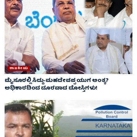
ರಾಜಕೀಯ
ಮೈಸೂರಲ್ಲಿ ಸಿದ್ದು-ಮಹದೇವಪ್ಪ ಯುಗ ಅಂತ್ಯ?
ಅಧಿಕಾರದಿಂದ ದೂರವಾದ ದೋಸ್ತಿಗಳು!