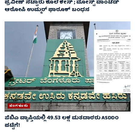
ಪ್ರವೀಣ್ ನೆಟ್ಟಾರು ಕೊಲೆ ಕೇಸ್ ​; ಮೋಸ್ಟ್ ವಾಂಟೆಡ್‌
ಆರೋಪಿ ಉಮ್ಮರ್ ಫಾರೂಕ್ ಬಂಧನ
ಬೆಂಗಳೂರು
ಜಿಬಿಎ ವ್ಯಾಪ್ತಿಯಲ್ಲಿ 49.53 ಲಕ್ಷ ಮತದಾರರು ASDDO
ಪಟ್ಟಿಗೆ!