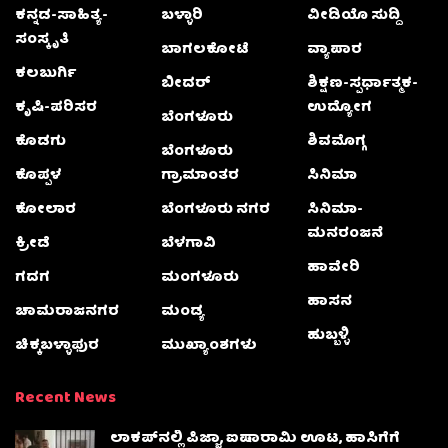
ಕನ್ನಡ-ಸಾಹಿತ್ಯ-
ಬಳ್ಳಾರಿ
ವೀಡಿಯೊ ಸುದ್ದಿ
ಸಂಸ್ಕೃತಿ
ಬಾಗಲಕೋಟೆ
ವ್ಯಾಪಾರ
ಕಲಬುರ್ಗಿ
ಬೀದರ್
ಶಿಕ್ಷಣ-ಸ್ಪರ್ಧಾತ್ಮಕ-
ಕೃಷಿ-ಪರಿಸರ
ಉದ್ಯೋಗ
ಬೆಂಗಳೂರು
ಕೊಡಗು
ಶಿವಮೊಗ್ಗ
ಬೆಂಗಳೂರು
ಕೊಪ್ಪಳ
ಗ್ರಾಮಾಂತರ
ಸಿನಿಮಾ
ಕೋಲಾರ
ಬೆಂಗಳೂರು ನಗರ
ಸಿನಿಮಾ-
ಮನರಂಜನೆ
ಕ್ರೀಡೆ
ಬೆಳಗಾವಿ
ಹಾವೇರಿ
ಗದಗ
ಮಂಗಳೂರು
ಹಾಸನ
ಚಾಮರಾಜನಗರ
ಮಂಡ್ಯ
ಹುಬ್ಬಳ್ಳಿ
ಚಿಕ್ಕಬಳ್ಳಾಫುರ
ಮುಖ್ಯಾಂಶಗಳು
Recent News
ಲಾಕಪ್‌ನಲ್ಲಿ ಪಿಜ್ಜಾ, ಐಷಾರಾಮಿ ಊಟ, ಹಾಸಿಗೆಗೆ