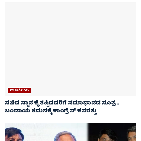
ರಾಜಕೀಯ
ಸಚಿವ ಸ್ಥಾನ ಕೈತಪ್ಪಿದವರಿಗೆ ಸಮಾಧಾನದ ಸೂತ್ರ..
ಬಂಡಾಯ ಶಮನಕ್ಕೆ ಕಾಂಗ್ರೆಸ್ ಕಸರತ್ತು