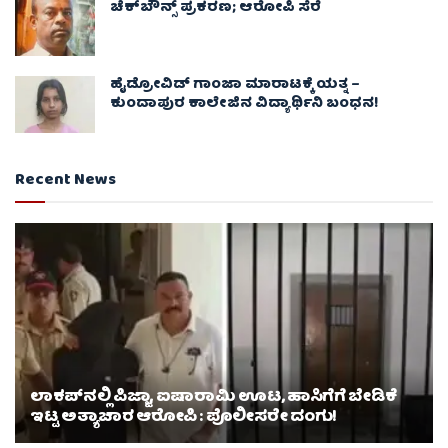
ಚೆಕ್​ಬೌನ್ಸ್​ ಪ್ರಕರಣ; ಆರೋಪಿ ಸೆರೆ
ಹೈಡ್ರೋವಿಡ್ ಗಾಂಜಾ ಮಾರಾಟಕ್ಕೆ ಯತ್ನ –
ಕುಂದಾಪುರ ಕಾಲೇಜಿನ ವಿದ್ಯಾರ್ಥಿನಿ ಬಂಧನ!
Recent News
ಲಾಕಪ್‌ನಲ್ಲಿ ಪಿಜ್ಜಾ, ಐಷಾರಾಮಿ ಊಟ, ಹಾಸಿಗೆಗೆ ಬೇಡಿಕೆ
ಇಟ್ಟ ಅತ್ಯಾಚಾರ ಆರೋಪಿ : ಪೊಲೀಸರೇ ದಂಗು!