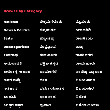
Browse by Category
National
ಚಿಕ್ಕಮಗಳೂರು
ಮೈಸೂರು
News & Politics
ಚಿತ್ರದುರ್ಗ
ಯಾದಗಿರಿ
State
ಜ್ಯೋತಿಷ್ಯ
ರಾಜಕೀಯ
Uncategorized
ತಂತ್ರಜ್ಞಾನ
ರಾಜ್ಯ
ಅಪರಾಧ
ತುಮಕೂರು
ರಾಮನಗರ
ಅಮರಾವತಿ
ದಕ್ಷಿಣ ಕನ್ನಡ
ರಾಯಚೂರು
ಆರೋಗ್ಯ-ಆಹಾರ
ದಾವಣಗೆರೆ
ವಾಣಿಜ್ಯ-ವ್ಯಾಪಾರ
ಇತರೆ ಸುದ್ದಿ
ದೇಶ
ವಿಜಯನಗರ
ಇತಿಹಾಸ
ಧರ್ಮ-ಸನಾತನ
ವಿಜಯಪುರ
ಉಡುಪಿ
ಧಾರವಾಡ
ವಿದೇಶ
ಉತ್ತರ ಕನ್ನಡ
ಪುರಾಣ
ವಿಶೇಷ ಅಂಕಣ