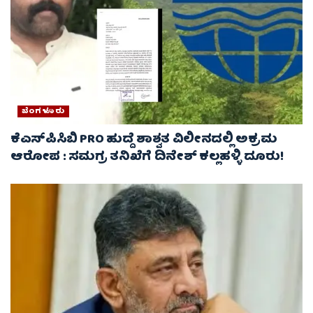
ಬೆಂಗಳೂರು
ಕೆಎಸ್‌ಪಿಸಿಬಿ PRO ಹುದ್ದೆ ಶಾಶ್ವತ ವಿಲೀನದಲ್ಲಿ ಅಕ್ರಮ
ಆರೋಪ : ಸಮಗ್ರ ತನಿಖೆಗೆ ದಿನೇಶ್ ಕಲ್ಲಹಳ್ಳಿ ದೂರು!