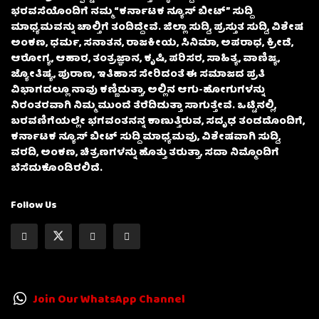
ಭರವಸೆಯೊಂದಿಗೆ ನಮ್ಮ “ಕರ್ನಾಟಕ ನ್ಯೂಸ್ ಬೀಟ್” ಸುದ್ದಿ
ಮಾಧ್ಯಮವನ್ನು ಚಾಲ್ತಿಗೆ ತಂದಿದ್ದೇವೆ. ಜಿಲ್ಲಾ ಸುದ್ದಿ, ಪ್ರಸ್ತುತ ಸುದ್ದಿ, ವಿಶೇಷ
ಅಂಕಣ, ಧರ್ಮ, ಸನಾತನ, ರಾಜಕೀಯ, ಸಿನಿಮಾ, ಅಪರಾಧ, ಕ್ರೀಡೆ,
ಆರೋಗ್ಯ, ಆಹಾರ, ತಂತ್ರಜ್ಞಾನ, ಕೃಷಿ, ಪರಿಸರ, ಸಾಹಿತ್ಯ, ವಾಣಿಜ್ಯ,
ಜ್ಯೋತಿಷ್ಯ, ಪುರಾಣ, ಇತಿಹಾಸ ಸೇರಿದಂತೆ ಈ ಸಮಾಜದ ಪ್ರತಿ
ವಿಭಾಗದಲ್ಲೂ ನಾವು ಕಣ್ಣಿಡುತ್ತಾ, ಅಲ್ಲಿನ ಆಗು-ಹೋಗುಗಳನ್ನು
ನಿರಂತರವಾಗಿ ನಿಮ್ಮ ಮುಂದೆ ತೆರೆದಿಡುತ್ತಾ ಸಾಗುತ್ತೇವೆ. ಒಟ್ಟಿನಲ್ಲಿ,
ಬರವಣಿಗೆಯಲ್ಲೇ ಭಗವಂತನನ್ನ ಕಾಣುತ್ತಿರುವ, ಸದೃಢ ತಂಡದೊಂದಿಗೆ,
ಕರ್ನಾಟಕ ನ್ಯೂಸ್ ಬೀಟ್ ಸುದ್ದಿ ಮಾಧ್ಯಮವು, ವಿಶೇಷವಾಗಿ ಸುದ್ದಿ,
ವರದಿ, ಅಂಕಣ, ಚಿತ್ರಣಗಳನ್ನು ಹೊತ್ತು ತರುತ್ತಾ, ಸದಾ ನಿಮ್ಮೊಂದಿಗೆ
ಬೆಸೆದುಕೊಂಡಿರಲಿದೆ.
Follow Us
Join Our WhatsApp Channel