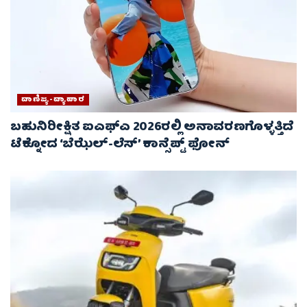
ವಾಣಿಜ್ಯ-ವ್ಯಾಪಾರ
ಬಹುನಿರೀಕ್ಷಿತ ಐಎಫ್‌ಎ 2026ರಲ್ಲಿ ಅನಾವರಣಗೊಳ್ಳತ್ತಿದೆ
ಟೆಕ್ನೋದ ‘ಬೆಝೆಲ್-ಲೆಸ್’ ಕಾನ್ಸೆಪ್ಟ್ ಫೋನ್