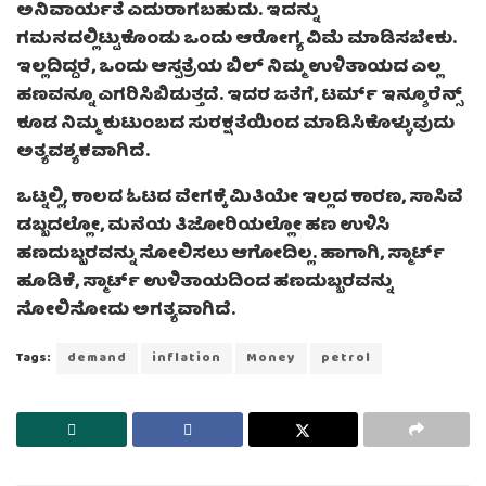
ಅನಿವಾರ್ಯತೆ ಎದುರಾಗಬಹುದು. ಇದನ್ನು
ಗಮನದಲ್ಲಿಟ್ಟುಕೊಂಡು ಒಂದು ಆರೋಗ್ಯ ವಿಮೆ ಮಾಡಿಸಬೇಕು.
ಇಲ್ಲದಿದ್ದರೆ, ಒಂದು ಆಸ್ಪತ್ರೆಯ ಬಿಲ್ ನಿಮ್ಮ ಉಳಿತಾಯದ ಎಲ್ಲ
ಹಣವನ್ನೂ ಎಗರಿಸಿಬಿಡುತ್ತದೆ. ಇದರ ಜತೆಗೆ, ಟರ್ಮ್ ಇನ್ಶೂರೆನ್ಸ್
ಕೂಡ ನಿಮ್ಮ ಕುಟುಂಬದ ಸುರಕ್ಷತೆಯಿಂದ ಮಾಡಿಸಿಕೊಳ್ಳುವುದು
ಅತ್ಯವಶ್ಯಕವಾಗಿದೆ.
ಒಟ್ನಲ್ಲಿ, ಕಾಲದ ಓಟದ ವೇಗಕ್ಕೆ ಮಿತಿಯೇ ಇಲ್ಲದ ಕಾರಣ, ಸಾಸಿವೆ
ಡಬ್ಬದಲ್ಲೋ, ಮನೆಯ ತಿಜೋರಿಯಲ್ಲೋ ಹಣ ಉಳಿಸಿ
ಹಣದುಬ್ಬರವನ್ನು ಸೋಲಿಸಲು ಆಗೋದಿಲ್ಲ. ಹಾಗಾಗಿ, ಸ್ಮಾರ್ಟ್
ಹೂಡಿಕೆ, ಸ್ಮಾರ್ಟ್ ಉಳಿತಾಯದಿಂದ ಹಣದುಬ್ಬರವನ್ನು
ಸೋಲಿಸೋದು ಅಗತ್ಯವಾಗಿದೆ.
Tags:
demand
inflation
Money
petrol