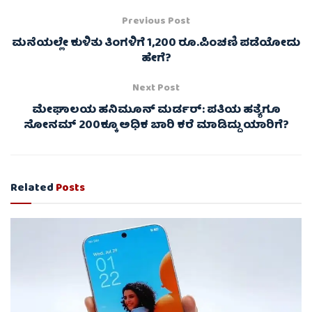
Previous Post
ಮನೆಯಲ್ಲೇ ಕುಳಿತು ತಿಂಗಳಿಗೆ 1,200 ರೂ.ಪಿಂಚಣಿ ಪಡೆಯೋದು
ಹೇಗೆ?
Next Post
ಮೇಘಾಲಯ ಹನಿಮೂನ್ ಮರ್ಡರ್: ಪತಿಯ ಹತ್ಯೆಗೂ
ಸೋನಮ್ 200ಕ್ಕೂ ಅಧಿಕ ಬಾರಿ ಕರೆ ಮಾಡಿದ್ದು ಯಾರಿಗೆ?
Related
Posts