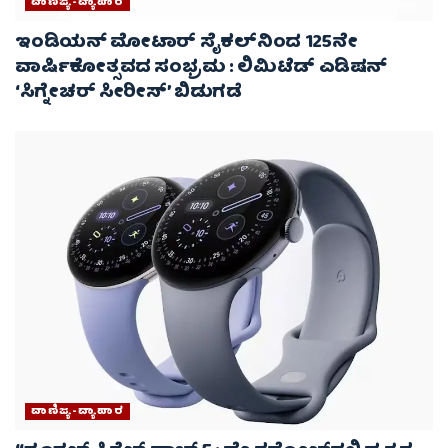
ವಾಣಿಜ್ಯ-ವ್ಯಾಪಾರ
ಇಂಡಿಯನ್ ಮೋಟಾರ್‌ ಸೈಕಲ್‌ನಿಂದ 125ನೇ
ವಾರ್ಷಿಕೋತ್ಸವದ ಸಂಭ್ರಮ : ಲಿಮಿಟೆಡ್ ಎಡಿಷನ್
‘ಸಿಗ್ನೇಚರ್ ಸೀರೀಸ್’ ಬಿಡುಗಡೆ
ವಾಣಿಜ್ಯ-ವ್ಯಾಪಾರ