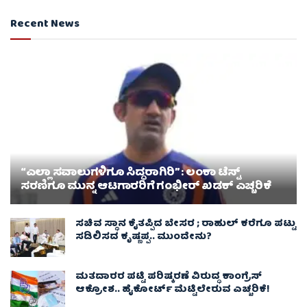
Recent News
“ಎಲ್ಲಾ ಸವಾಲುಗಳಿಗೂ ಸಿದ್ಧರಾಗಿರಿ” : ಲಂಕಾ ಟೆಸ್ಟ್
ಸರಣಿಗೂ ಮುನ್ನ ಆಟಗಾರರಿಗೆ ಗಂಭೀರ್ ಖಡಕ್ ಎಚ್ಚರಿಕೆ
ಸಚಿವ ಸ್ಥಾನ ಕೈತಪ್ಪಿದ ಬೇಸರ ; ರಾಹುಲ್ ಕರೆಗೂ ಪಟ್ಟು
ಸಡಿಲಿಸದ ಕೃಷ್ಣಪ್ಪ.. ಮುಂದೇನು?
ಮತದಾರರ ಪಟ್ಟಿ ಪರಿಷ್ಕರಣೆ ವಿರುದ್ಧ ಕಾಂಗ್ರೆಸ್
ಆಕ್ರೋಶ.. ಹೈಕೋರ್ಟ್ ಮೆಟ್ಟಿಲೇರುವ ಎಚ್ಚರಿಕೆ!