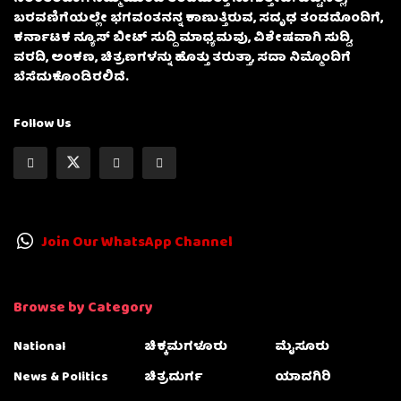
ಬರವಣಿಗೆಯಲ್ಲೇ ಭಗವಂತನನ್ನ ಕಾಣುತ್ತಿರುವ, ಸದೃಢ ತಂಡದೊಂದಿಗೆ,
ಕರ್ನಾಟಕ ನ್ಯೂಸ್ ಬೀಟ್ ಸುದ್ದಿ ಮಾಧ್ಯಮವು, ವಿಶೇಷವಾಗಿ ಸುದ್ದಿ,
ವರದಿ, ಅಂಕಣ, ಚಿತ್ರಣಗಳನ್ನು ಹೊತ್ತು ತರುತ್ತಾ, ಸದಾ ನಿಮ್ಮೊಂದಿಗೆ
ಬೆಸೆದುಕೊಂಡಿರಲಿದೆ.
Follow Us
Join Our WhatsApp Channel
Browse by Category
National
ಚಿಕ್ಕಮಗಳೂರು
ಮೈಸೂರು
News & Politics
ಚಿತ್ರದುರ್ಗ
ಯಾದಗಿರಿ