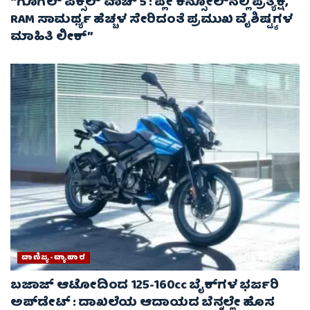
“ಗೂಗಲ್ ಪಿಕ್ಸೆಲ್ ವಾಚ್ 5 : ಪ್ಲೇ ಕನ್ಸೋಲ್‌ನಲ್ಲಿ ಪ್ರತ್ಯಕ್ಷ,
RAM ಸಾಮರ್ಥ್ಯ ಹೆಚ್ಚಳ ಸೇರಿದಂತೆ ಪ್ರಮುಖ ವೈಶಿಷ್ಟ್ಯಗಳ
ಮಾಹಿತಿ ಲೀಕ್”
ವಾಣಿಜ್ಯ-ವ್ಯಾಪಾರ
ಬಜಾಜ್ ಆಟೋದಿಂದ 125-160cc ಬೈಕ್‌ಗಳ ಭರ್ಜರಿ
ಅಪ್‌ಡೇಟ್ : ದಾಖಲೆಯ ಆದಾಯದ ಬೆನ್ನಲ್ಲೇ ಹೊಸ