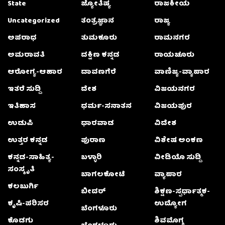
State
ಜ್ಯೋತಿಷ್ಯ
ರಾಜಕೀಯ
Uncategorized
ತಂತ್ರಜ್ಞಾನ
ರಾಜ್ಯ
ಅಪರಾಧ
ತುಮಕೂರು
ರಾಮನಗರ
ಅಮರಾವತಿ
ದಕ್ಷಿಣ ಕನ್ನಡ
ರಾಯಚೂರು
ಆರೋಗ್ಯ-ಆಹಾರ
ದಾವಣಗೆರೆ
ವಾಣಿಜ್ಯ-ವ್ಯಾಪಾರ
ಇತರೆ ಸುದ್ದಿ
ದೇಶ
ವಿಜಯನಗರ
ಇತಿಹಾಸ
ಧರ್ಮ-ಸನಾತನ
ವಿಜಯಪುರ
ಉಡುಪಿ
ಧಾರವಾಡ
ವಿದೇಶ
ಉತ್ತರ ಕನ್ನಡ
ಪುರಾಣ
ವಿಶೇಷ ಅಂಕಣ
ಕನ್ನಡ-ಸಾಹಿತ್ಯ-
ಬಳ್ಳಾರಿ
ವೀಡಿಯೊ ಸುದ್ದಿ
ಸಂಸ್ಕೃತಿ
ಬಾಗಲಕೋಟೆ
ವ್ಯಾಪಾರ
ಕಲಬುರ್ಗಿ
ಬೀದರ್
ಶಿಕ್ಷಣ-ಸ್ಪರ್ಧಾತ್ಮಕ-
ಕೃಷಿ-ಪರಿಸರ
ಉದ್ಯೋಗ
ಬೆಂಗಳೂರು
ಕೊಡಗು
ಶಿವಮೊಗ್ಗ