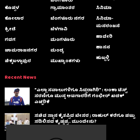
ಬೆಂಗಳೂರು
ಕೊಪ್ಪಳ
ಗ್ರಾಮಾಂತರ
ಸಿನಿಮಾ
ಕೋಲಾರ
ಬೆಂಗಳೂರು ನಗರ
ಸಿನಿಮಾ-
ಮನರಂಜನೆ
ಕ್ರೀಡೆ
ಬೆಳಗಾವಿ
ಹಾವೇರಿ
ಗದಗ
ಮಂಗಳೂರು
ಹಾಸನ
ಚಾಮರಾಜನಗರ
ಮಂಡ್ಯ
ಹುಬ್ಬಳ್ಳಿ
ಚಿಕ್ಕಬಳ್ಳಾಫುರ
ಮುಖ್ಯಾಂಶಗಳು
Recent News
“ಎಲ್ಲಾ ಸವಾಲುಗಳಿಗೂ ಸಿದ್ಧರಾಗಿರಿ” : ಲಂಕಾ ಟೆಸ್ಟ್
ಸರಣಿಗೂ ಮುನ್ನ ಆಟಗಾರರಿಗೆ ಗಂಭೀರ್ ಖಡಕ್
ಎಚ್ಚರಿಕೆ
ಸಚಿವ ಸ್ಥಾನ ಕೈತಪ್ಪಿದ ಬೇಸರ ; ರಾಹುಲ್ ಕರೆಗೂ ಪಟ್ಟು
ಸಡಿಲಿಸದ ಕೃಷ್ಣಪ್ಪ.. ಮುಂದೇನು?