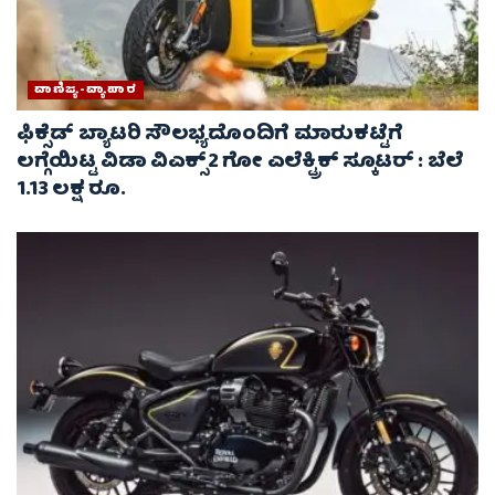
ವಾಣಿಜ್ಯ-ವ್ಯಾಪಾರ
ಫಿಕ್ಸೆಡ್ ಬ್ಯಾಟರಿ ಸೌಲಭ್ಯದೊಂದಿಗೆ ಮಾರುಕಟ್ಟೆಗೆ
ಲಗ್ಗೆಯಿಟ್ಟ ವಿಡಾ ವಿಎಕ್ಸ್2 ಗೋ ಎಲೆಕ್ಟ್ರಿಕ್ ಸ್ಕೂಟರ್ : ಬೆಲೆ
1.13 ಲಕ್ಷ ರೂ.