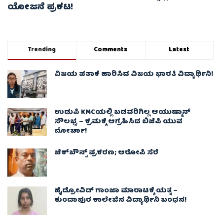
ಯೋಜನೆ ಪ್ರಕಟ!
Trending
Comments
Latest
ವಿಜಯ ಪತಾಕೆ ಹಾರಿಸಿದ ವಿಜಯ ಭಾರತಿ ವಿದ್ಯಾರ್ಥಿನಿ!
ಉಡುಪಿ KMCಯಲ್ಲಿ ಬಡವರಿಗಿಲ್ಲ ಆಯುಷ್ಮಾನ್
ಸೌಲಭ್ಯ – ಕ್ರಮಕ್ಕೆ ಆಗ್ರಹಿಸಿದ ಬಿಜೆಪಿ ಯುವ
ಮೋರ್ಚಾ!
ಚೆಕ್​ಬೌನ್ಸ್​ ಪ್ರಕರಣ; ಆರೋಪಿ ಸೆರೆ
ಹೈಡ್ರೋವಿಡ್ ಗಾಂಜಾ ಮಾರಾಟಕ್ಕೆ ಯತ್ನ –
ಕುಂದಾಪುರ ಕಾಲೇಜಿನ ವಿದ್ಯಾರ್ಥಿನಿ ಬಂಧನ!