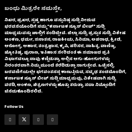
ಬಂಧು ಮಿತ್ರರೇ ನಮಸ್ತೇ,
ನಿಖರ, ಪ್ರಖರ, ಸ್ಪಷ್ಟ ಹಾಗೂ ವಸ್ತುನಿಷ್ಠ ಸುದ್ದಿ ನೀಡುವ
ಭರವಸೆಯೊಂದಿಗೆ ನಮ್ಮ “ಕರ್ನಾಟಕ ನ್ಯೂಸ್ ಬೀಟ್” ಸುದ್ದಿ
ಮಾಧ್ಯಮವನ್ನು ಚಾಲ್ತಿಗೆ ತಂದಿದ್ದೇವೆ. ಜಿಲ್ಲಾ ಸುದ್ದಿ, ಪ್ರಸ್ತುತ ಸುದ್ದಿ, ವಿಶೇಷ
ಅಂಕಣ, ಧರ್ಮ, ಸನಾತನ, ರಾಜಕೀಯ, ಸಿನಿಮಾ, ಅಪರಾಧ, ಕ್ರೀಡೆ,
ಆರೋಗ್ಯ, ಆಹಾರ, ತಂತ್ರಜ್ಞಾನ, ಕೃಷಿ, ಪರಿಸರ, ಸಾಹಿತ್ಯ, ವಾಣಿಜ್ಯ,
ಜ್ಯೋತಿಷ್ಯ, ಪುರಾಣ, ಇತಿಹಾಸ ಸೇರಿದಂತೆ ಈ ಸಮಾಜದ ಪ್ರತಿ
ವಿಭಾಗದಲ್ಲೂ ನಾವು ಕಣ್ಣಿಡುತ್ತಾ, ಅಲ್ಲಿನ ಆಗು-ಹೋಗುಗಳನ್ನು
ನಿರಂತರವಾಗಿ ನಿಮ್ಮ ಮುಂದೆ ತೆರೆದಿಡುತ್ತಾ ಸಾಗುತ್ತೇವೆ. ಒಟ್ಟಿನಲ್ಲಿ,
ಬರವಣಿಗೆಯಲ್ಲೇ ಭಗವಂತನನ್ನ ಕಾಣುತ್ತಿರುವ, ಸದೃಢ ತಂಡದೊಂದಿಗೆ,
ಕರ್ನಾಟಕ ನ್ಯೂಸ್ ಬೀಟ್ ಸುದ್ದಿ ಮಾಧ್ಯಮವು, ವಿಶೇಷವಾಗಿ ಸುದ್ದಿ,
ವರದಿ, ಅಂಕಣ, ಚಿತ್ರಣಗಳನ್ನು ಹೊತ್ತು ತರುತ್ತಾ, ಸದಾ ನಿಮ್ಮೊಂದಿಗೆ
ಬೆಸೆದುಕೊಂಡಿರಲಿದೆ.
Follow Us