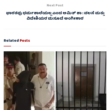
Next Post
ಭಾರತವು ಧರ್ಮಶಾಲೆಯಲ್ಲ ಎಂದ ಅಮಿತ್ ಶಾ : ವಲಸೆ ಮತ್ತು
ವಿದೇಶಿಯರ ಮಸೂದೆ ಅಂಗೀಕಾರ
Related
Posts