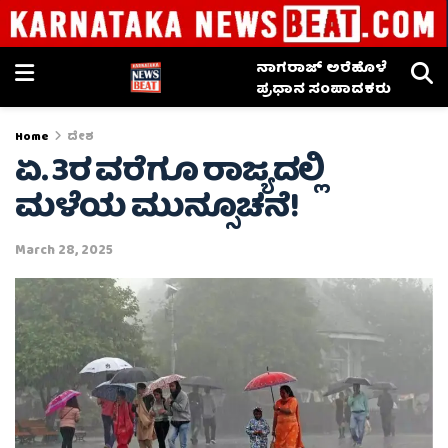
ನಾಗರಾಜ್ ಅರೆಹೊಳೆ
ಪ್ರಧಾನ ಸಂಪಾದಕರು
Home
ದೇಶ
ಏ. 3ರ ವರೆಗೂ ರಾಜ್ಯದಲ್ಲಿ
ಮಳೆಯ ಮುನ್ಸೂಚನೆ!
March 28, 2025