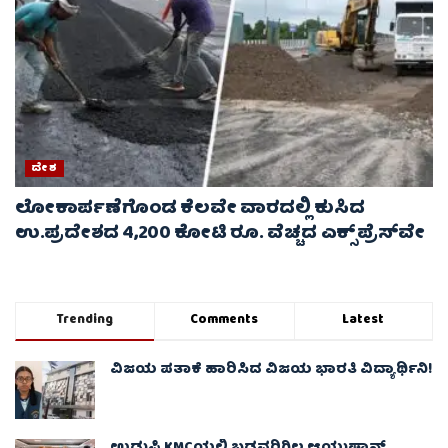
ದೇಶ
ಲೋಕಾರ್ಪಣೆಗೊಂಡ ಕೆಲವೇ ವಾರದಲ್ಲಿ ಕುಸಿದ
ಉ.ಪ್ರದೇಶದ 4,200 ಕೋಟಿ ರೂ. ವೆಚ್ಚದ ಎಕ್ಸ್‌ಪ್ರೆಸ್‌ವೇ
Trending
Comments
Latest
ವಿಜಯ ಪತಾಕೆ ಹಾರಿಸಿದ ವಿಜಯ ಭಾರತಿ ವಿದ್ಯಾರ್ಥಿನಿ!
ಉಡುಪಿ KMCಯಲ್ಲಿ ಬಡವರಿಗಿಲ್ಲ ಆಯುಷ್ಮಾನ್