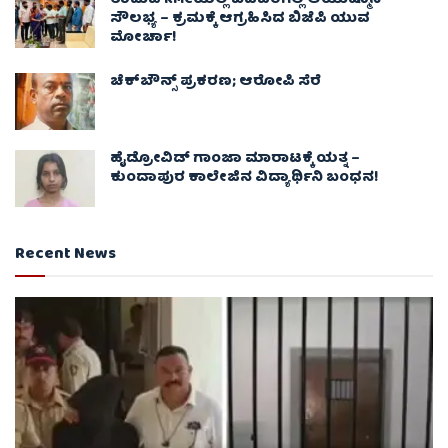
ಸೌಲಭ್ಯ – ಕ್ರಮಕ್ಕೆ ಆಗ್ರಹಿಸಿದ ಬಿಜೆಪಿ ಯುವ
ಮೋರ್ಚಾ!
ಚೆಕ್​ಬೌನ್ಸ್​ ಪ್ರಕರಣ; ಆರೋಪಿ ಸೆರೆ
ಹೈಡ್ರೋವಿಡ್ ಗಾಂಜಾ ಮಾರಾಟಕ್ಕೆ ಯತ್ನ –
ಕುಂದಾಪುರ ಕಾಲೇಜಿನ ವಿದ್ಯಾರ್ಥಿನಿ ಬಂಧನ!
Recent News