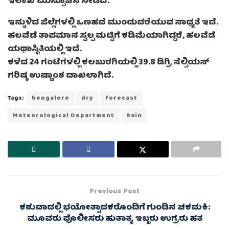
ಇಲಾಖೆ ಮುನ್ಸೂಚನೆ ನೀಡಿದೆ.
ಇನ್ನುಳಿದ ಜಿಲ್ಲೆಗಳಲ್ಲಿ ಒಣಹವೆ ಮುಂದುವರೆಯುವ ಸಾಧ್ಯತೆ ಇದೆ.
ಹಲವೆಡೆ ತಾಪಮಾನ ಸ್ವಲ್ಪ ಮಟ್ಟಿಗೆ ಕಡಿಮೆಯಾಗಿದ್ದರೆ, ಹಲವೆಡೆ
ಯಥಾಸ್ಥಿತಿಯಲ್ಲಿ ಇದೆ.
ಕಳೆದ 24 ಗಂಟೆಗಳಲ್ಲಿ ಕಲಬುರಗಿಯಲ್ಲಿ 39.8 ಡಿಗ್ರಿ ಸೆಲ್ಸಿಯಸ್
ಗರಿಷ್ಠ ಉಷ್ಣಾಂಶ ದಾಖಲಾಗಿದೆ.
Tags:
bengalore
dry
forecast
Meteorological Department
Rain
Previous Post
ಕಠುವಾದಲ್ಲಿ ಭಯೋತ್ಪಾದಕರೊಂದಿಗೆ ಗುಂಡಿನ ಚಕಮಕಿ:
ಮೂವರು ಪೊಲೀಸರು ಹುತಾತ್ಮ, ಇಬ್ಬರು ಉಗ್ರರು ಹತ