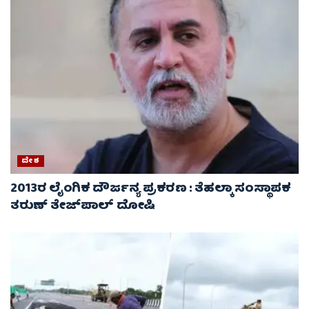
ದೇಶ
2013ರ ಲೈಂಗಿಕ ದೌರ್ಜನ್ಯ ಪ್ರಕರಣ : ತೆಹಲ್ಕಾ ಸಂಸ್ಥಾಪಕ
ತರುಣ್ ತೇಜ್‌ಪಾಲ್ ದೋಷಿ