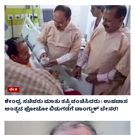
ದೇಶ
ಕೇಂದ್ರ ಸಚಿವರು ಮಾತು ತಪ್ಪಿ ವಂಚಿಸಿದರು : ಉಪವಾಸ
ಅಂತ್ಯದ ಫೋಟೋ ಬಿಡುಗಡೆಗೆ ವಾಂಗ್ಚುಕ್ ಬೇಸರ!