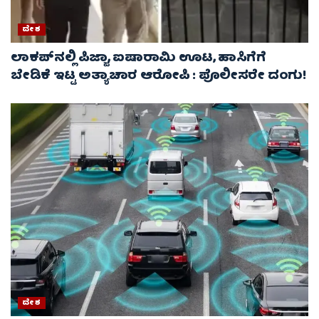
ದೇಶ
ಲಾಕಪ್‌ನಲ್ಲಿ ಪಿಜ್ಜಾ, ಐಷಾರಾಮಿ ಊಟ, ಹಾಸಿಗೆಗೆ
ಬೇಡಿಕೆ ಇಟ್ಟ ಅತ್ಯಾಚಾರ ಆರೋಪಿ : ಪೊಲೀಸರೇ ದಂಗು!
ದೇಶ