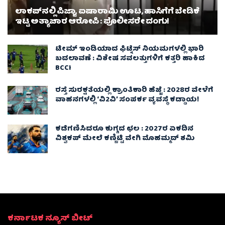
ಲಾಕಪ್‌ನಲ್ಲಿ ಪಿಜ್ಜಾ, ಐಷಾರಾಮಿ ಊಟ, ಹಾಸಿಗೆಗೆ ಬೇಡಿಕೆ
ಇಟ್ಟ ಅತ್ಯಾಚಾರ ಆರೋಪಿ : ಪೊಲೀಸರೇ ದಂಗು!
ಟೀಮ್ ಇಂಡಿಯಾದ ಫಿಟ್ನೆಸ್ ನಿಯಮಗಳಲ್ಲಿ ಭಾರಿ
ಬದಲಾವಣೆ : ವಿಶೇಷ ಸವಲತ್ತುಗಳಿಗೆ ಕತ್ತರಿ ಹಾಕಿದ
BCCI
ರಸ್ತೆ ಸುರಕ್ಷತೆಯಲ್ಲಿ ಕ್ರಾಂತಿಕಾರಿ ಹೆಜ್ಜೆ : 2028ರ ವೇಳೆಗೆ
ವಾಹನಗಳಲ್ಲಿ ‘ವಿ2ವಿ’ ಸಂಪರ್ಕ ವ್ಯವಸ್ಥೆ ಕಡ್ಡಾಯ!
ಕಡೆಗಣಿಸಿದರೂ ಕುಗ್ಗದ ಛಲ : 2027ರ ಏಕದಿನ
ವಿಶ್ವಕಪ್‌ ಮೇಲೆ ಕಣ್ಣಿಟ್ಟಿ ವೇಗಿ ಮೊಹಮ್ಮದ್ ಶಮಿ
ಕರ್ನಾಟಕ ನ್ಯೂಸ್ ಬೀಟ್