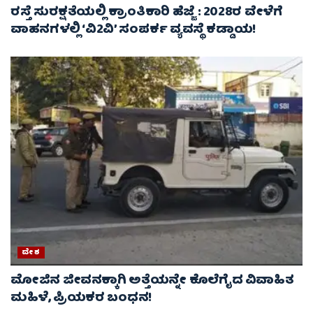
ರಸ್ತೆ ಸುರಕ್ಷತೆಯಲ್ಲಿ ಕ್ರಾಂತಿಕಾರಿ ಹೆಜ್ಜೆ : 2028ರ ವೇಳೆಗೆ
ವಾಹನಗಳಲ್ಲಿ ‘ವಿ2ವಿ’ ಸಂಪರ್ಕ ವ್ಯವಸ್ಥೆ ಕಡ್ಡಾಯ!
ದೇಶ
ಮೋಜಿನ ಜೀವನಕ್ಕಾಗಿ ಅತ್ತೆಯನ್ನೇ ಕೊಲೆಗೈದ ವಿವಾಹಿತ
ಮಹಿಳೆ, ಪ್ರಿಯಕರ ಬಂಧನ!