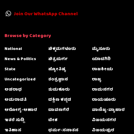
Join Our WhatsApp Channel
Browse by Category
National
ಚಿಕ್ಕಮಗಳೂರು
ಮೈಸೂರು
News & Politics
ಚಿತ್ರದುರ್ಗ
ಯಾದಗಿರಿ
State
ಜ್ಯೋತಿಷ್ಯ
ರಾಜಕೀಯ
Uncategorized
ತಂತ್ರಜ್ಞಾನ
ರಾಜ್ಯ
ಅಪರಾಧ
ತುಮಕೂರು
ರಾಮನಗರ
ಅಮರಾವತಿ
ದಕ್ಷಿಣ ಕನ್ನಡ
ರಾಯಚೂರು
ಆರೋಗ್ಯ-ಆಹಾರ
ದಾವಣಗೆರೆ
ವಾಣಿಜ್ಯ-ವ್ಯಾಪಾರ
ಇತರೆ ಸುದ್ದಿ
ದೇಶ
ವಿಜಯನಗರ
ಇತಿಹಾಸ
ಧರ್ಮ-ಸನಾತನ
ವಿಜಯಪುರ