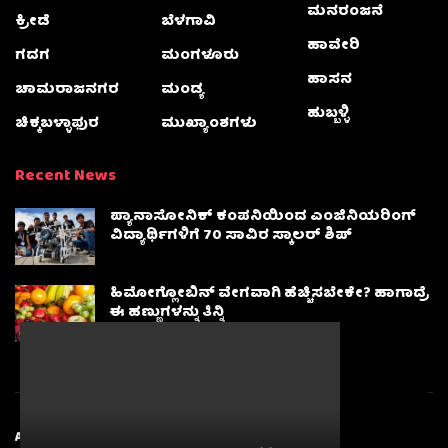
ಮನರಂಜನೆ
ಕ್ರೀಡೆ
ಬೆಳಗಾವಿ
ಹಾವೇರಿ
ಗದಗ
ಮಂಗಳೂರು
ಹಾಸನ
ಚಾಮರಾಜನಗರ
ಮಂಡ್ಯ
ಹುಬ್ಬಳ್ಳಿ
ಚಿಕ್ಕಬಳ್ಳಾಫುರ
ಮುಖ್ಯಾಂಶಗಳು
Recent News
ಪ್ಯಾನಾಸೋನಿಕ್ ಕಂಪನಿಯಿಂದ ಎಂಜಿನಿಯರಿಂಗ್
ವಿದ್ಯಾರ್ಥಿಗಳಿಗೆ 70 ಸಾವಿರ ಸ್ಕಾಲರ್ ಶಿಪ್
ಹಿಮೋಗ್ಲೋಬಿನ್ ವೇಗವಾಗಿ ಹೆಚ್ಚಿಸಬೇಕೇ? ಹಾಗಾದ್ರೆ
ಈ ಹಣ್ಣುಗಳನ್ನು ತಿನ್ನಿ
About
Advertise
Privacy & Policy
Contact Us