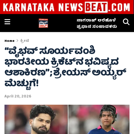
ನಾಗರಾಜ್ ಅರೆಹೊಳೆ
ಪ್ರಧಾನ ಸಂಪಾದಕರು
Home
ಕ್ರೀಡೆ
“ವೈಭವ್ ಸೂರ್ಯವಂಶಿ
ಭಾರತೀಯ ಕ್ರಿಕೆಟ್‌ನ ಭವಿಷ್ಯದ
ಆಶಾಕಿರಣ” ; ಶ್ರೇಯಸ್ ಅಯ್ಯರ್
ಮೆಚ್ಚುಗೆ!
April 20, 2026