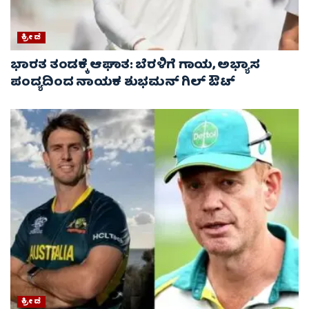
ಕ್ರೀಡೆ
ಭಾರತ ತಂಡಕ್ಕೆ ಆಘಾತ: ಬೆರಳಿಗೆ ಗಾಯ, ಅಭ್ಯಾಸ
ಪಂದ್ಯದಿಂದ ನಾಯಕ ಶುಭಮನ್ ಗಿಲ್ ಔಟ್
ಕ್ರೀಡೆ