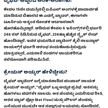
ವೈಭವ್ ಅಬ್ಬರದ ಅಂಕಿ-ಅಂಶಗಳು:
ಕೇವಲ 15ನೇ ವಯಸ್ಸಿನಲ್ಲಿ ಐಪಿಎಲ್ ಅಂಗಳಕ್ಕೆ ಪಾದಾರ್ಪಣೆ
ಮಾಡಿರುವ ಬಿಹಾರದ ಈ ಎಡಗೈ ಬ್ಯಾಟರ್, ಈಗಾಗಲೇ
ಟೂರ್ನಿಯ ಅತ್ಯಂತ ರೋಚಕ ಆಟಗಾರನಾಗಿ
ಹೊರಹೊಮ್ಮಿದ್ದಾರೆ. ಆಡಿರುವ ಕೇವಲ 6 ಇನಿಂಗ್ಸ್‌ಗಳಲ್ಲಿ ಭರ್ಜರಿ
246 ರನ್ ಸಿಡಿಸಿರುವ ವೈಭವ್, 236ಕ್ಕೂ ಹೆಚ್ಚಿನ ಸ್ಟ್ರೈಕ್ ರೇಟ್
ಹೊಂದಿದ್ದಾರೆ. ಇವರ ಭಯರಹಿತ ಬ್ಯಾಟಿಂಗ್ ಶೈಲಿ ರಾಜಸ್ಥಾನ್
ರಾಯಲ್ಸ್‌ಗೆ ಭರ್ಜರಿ ಆರಂಭ ತಂದುಕೊಡುತ್ತಿರುವುದು
ಮಾತ್ರವಲ್ಲದೆ, ಎದುರಾಳಿ ತಂಡಗಳ ನಾಯಕರಿಗೂ
ತಲೆನೋವಾಗಿ ಪರಿಣಮಿಸಿದೆ.
ಶ್ರೇಯಸ್ ಅಯ್ಯರ್ ಹೇಳಿದ್ದೇನು?
ವೈಭವ್ ಬ್ಯಾಟಿಂಗ್ ಬಗ್ಗೆ ಮಾತನಾಡಿದ ಪಂಜಾಬ್ ನಾಯಕ
ಶ್ರೇಯಸ್ ಅಯ್ಯರ್, “ವೈಭವ್ ಒಬ್ಬ ಅದ್ಭುತ ಪ್ರತಿಭೆ. ಆತನನ್ನು
ಹೊಗಳಲು ಪದಗಳೇ ಸಾಲದು. ಆತ ಚೆಂಡನ್ನು ಎದುರಿಸುವ ರೀತಿ,
ಆತನ ಬ್ಯಾಟ್ ಫ್ಲೋ (Bat Flow) ಮತ್ತು ಬೌಲರ್ ಚೆಂಡನ್ನು
ಎಸೆಯುವ ಮುನ್ನವೇ ಆತ ಸಜ್ಜಾಗುವ ಲಯವನ್ನು ನೋಡಿದರೆ,