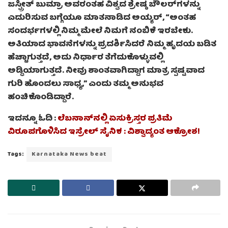
ಜಸ್ಪ್ರೀತ್ ಬುಮ್ರಾ ಅವರಂತಹ ವಿಶ್ವದ ಶ್ರೇಷ್ಠ ಬೌಲರ್‌ಗಳನ್ನು
ಎದುರಿಸುವ ಬಗ್ಗೆಯೂ ಮಾತನಾಡಿದ ಅಯ್ಯರ್, “ಅಂತಹ
ಸಂದರ್ಭಗಳಲ್ಲಿ ನಿಮ್ಮ ಮೇಲೆ ನಿಮಗೆ ನಂಬಿಕೆ ಇರಬೇಕು.
ಅತಿಯಾದ ಭಾವನೆಗಳನ್ನು ಪ್ರದರ್ಶಿಸಿದರೆ ನಿಮ್ಮ ಹೃದಯ ಬಡಿತ
ಹೆಚ್ಚಾಗುತ್ತದೆ, ಅದು ನಿರ್ಧಾರ ತೆಗೆದುಕೊಳ್ಳುವಲ್ಲಿ
ಅಡ್ಡಿಯಾಗುತ್ತದೆ. ನೀವು ಶಾಂತವಾಗಿದ್ದಾಗ ಮಾತ್ರ ಸ್ಪಷ್ಟವಾದ
ಗುರಿ ಹೊಂದಲು ಸಾಧ್ಯ,” ಎಂದು ತಮ್ಮ ಅನುಭವ
ಹಂಚಿಕೊಂಡಿದ್ದಾರೆ.
ಇದನ್ನೂ ಓದಿ :
ಲೆಬನಾನ್‌ನಲ್ಲಿ ಏಸುಕ್ರಿಸ್ತರ ಪ್ರತಿಮೆ
ವಿರೂಪಗೊಳಿಸಿದ ಇಸ್ರೇಲ್ ಸೈನಿಕ : ವಿಶ್ವಾದ್ಯಂತ ಆಕ್ರೋಶ!
Tags:
Karnataka News beat