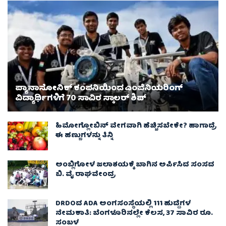
ಪ್ಯಾನಾಸೋನಿಕ್ ಕಂಪನಿಯಿಂದ ಎಂಜಿನಿಯರಿಂಗ್
ವಿದ್ಯಾರ್ಥಿಗಳಿಗೆ 70 ಸಾವಿರ ಸ್ಕಾಲರ್ ಶಿಪ್
ಹಿಮೋಗ್ಲೋಬಿನ್ ವೇಗವಾಗಿ ಹೆಚ್ಚಿಸಬೇಕೇ? ಹಾಗಾದ್ರೆ
ಈ ಹಣ್ಣುಗಳನ್ನು ತಿನ್ನಿ
ಅಂಬ್ಲಿಗೋಳ ಜಲಾಶಯಕ್ಕೆ ಬಾಗಿನ ಅರ್ಪಿಸಿದ ಸಂಸದ
ಬಿ. ವೈ ರಾಘವೇಂದ್ರ
DRDOದ ADA ಅಂಗಸಂಸ್ಥೆಯಲ್ಲಿ 111 ಹುದ್ದೆಗಳ
ನೇಮಕಾತಿ: ಬೆಂಗಳೂರಿನಲ್ಲೇ ಕೆಲಸ, 37 ಸಾವಿರ ರೂ.
ಸಂಬಳ