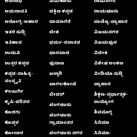
ಅಪರಾಧ
ತುಮಕೂರು
ರಾಮನಗರ
ಅಮರಾವತಿ
ದಕ್ಷಿಣ ಕನ್ನಡ
ರಾಯಚೂರು
ಆರೋಗ್ಯ-ಆಹಾರ
ದಾವಣಗೆರೆ
ವಾಣಿಜ್ಯ-ವ್ಯಾಪಾರ
ಇತರೆ ಸುದ್ದಿ
ದೇಶ
ವಿಜಯನಗರ
ಇತಿಹಾಸ
ಧರ್ಮ-ಸನಾತನ
ವಿಜಯಪುರ
ಉಡುಪಿ
ಧಾರವಾಡ
ವಿದೇಶ
ಉತ್ತರ ಕನ್ನಡ
ಪುರಾಣ
ವಿಶೇಷ ಅಂಕಣ
ಕನ್ನಡ-ಸಾಹಿತ್ಯ-
ಬಳ್ಳಾರಿ
ವೀಡಿಯೊ ಸುದ್ದಿ
ಸಂಸ್ಕೃತಿ
ಬಾಗಲಕೋಟೆ
ವ್ಯಾಪಾರ
ಕಲಬುರ್ಗಿ
ಬೀದರ್
ಶಿಕ್ಷಣ-ಸ್ಪರ್ಧಾತ್ಮಕ-
ಕೃಷಿ-ಪರಿಸರ
ಉದ್ಯೋಗ
ಬೆಂಗಳೂರು
ಕೊಡಗು
ಶಿವಮೊಗ್ಗ
ಬೆಂಗಳೂರು
ಕೊಪ್ಪಳ
ಗ್ರಾಮಾಂತರ
ಸಿನಿಮಾ
ಕೋಲಾರ
ಬೆಂಗಳೂರು ನಗರ
ಸಿನಿಮಾ-