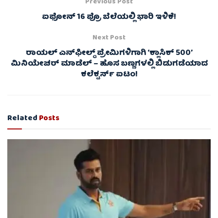
Previous Post
ಐಫೋನ್ 16 ಪ್ರೊ ಬೆಲೆಯಲ್ಲಿ ಭಾರಿ ಇಳಿಕೆ!
Next Post
ರಾಯಲ್ ಎನ್‌ಫೀಲ್ಡ್ ಪ್ರೇಮಿಗಳಿಗಾಗಿ ‘ಕ್ಲಾಸಿಕ್ 500’
ಮಿನಿಯೇಚರ್ ಮಾಡೆಲ್ – ಹೊಸ ಬಣ್ಣಗಳಲ್ಲಿ ಬಿಡುಗಡೆಯಾದ
ಕಲೆಕ್ಟರ್ಸ್ ಐಟಂ!
Related
Posts