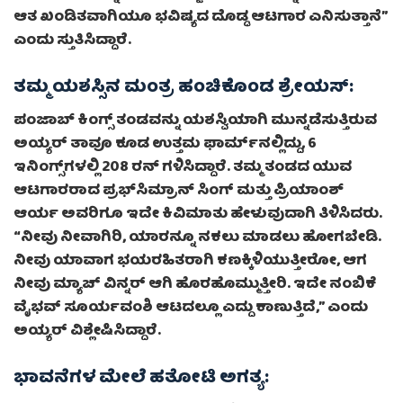
ಆತ ಖಂಡಿತವಾಗಿಯೂ ಭವಿಷ್ಯದ ದೊಡ್ಡ ಆಟಗಾರ ಎನಿಸುತ್ತಾನೆ”
ಎಂದು ಸ್ತುತಿಸಿದ್ದಾರೆ.
ತಮ್ಮ ಯಶಸ್ಸಿನ ಮಂತ್ರ ಹಂಚಿಕೊಂಡ ಶ್ರೇಯಸ್:
ಪಂಜಾಬ್ ಕಿಂಗ್ಸ್ ತಂಡವನ್ನು ಯಶಸ್ವಿಯಾಗಿ ಮುನ್ನಡೆಸುತ್ತಿರುವ
ಅಯ್ಯರ್ ತಾವೂ ಕೂಡ ಉತ್ತಮ ಫಾರ್ಮ್‌ನಲ್ಲಿದ್ದು, 6
ಇನಿಂಗ್ಸ್‌ಗಳಲ್ಲಿ 208 ರನ್ ಗಳಿಸಿದ್ದಾರೆ. ತಮ್ಮ ತಂಡದ ಯುವ
ಆಟಗಾರರಾದ ಪ್ರಭ್‌ಸಿಮ್ರಾನ್ ಸಿಂಗ್ ಮತ್ತು ಪ್ರಿಯಾಂಶ್
ಆರ್ಯ ಅವರಿಗೂ ಇದೇ ಕಿವಿಮಾತು ಹೇಳುವುದಾಗಿ ತಿಳಿಸಿದರು.
“ನೀವು ನೀವಾಗಿರಿ, ಯಾರನ್ನೂ ನಕಲು ಮಾಡಲು ಹೋಗಬೇಡಿ.
ನೀವು ಯಾವಾಗ ಭಯರಹಿತರಾಗಿ ಕಣಕ್ಕಿಳಿಯುತ್ತೀರೋ, ಆಗ
ನೀವು ಮ್ಯಾಚ್ ವಿನ್ನರ್ ಆಗಿ ಹೊರಹೊಮ್ಮುತ್ತೀರಿ. ಇದೇ ನಂಬಿಕೆ
ವೈಭವ್ ಸೂರ್ಯವಂಶಿ ಆಟದಲ್ಲೂ ಎದ್ದು ಕಾಣುತ್ತಿದೆ,” ಎಂದು
ಅಯ್ಯರ್ ವಿಶ್ಲೇಷಿಸಿದ್ದಾರೆ.
ಭಾವನೆಗಳ ಮೇಲೆ ಹತೋಟಿ ಅಗತ್ಯ: