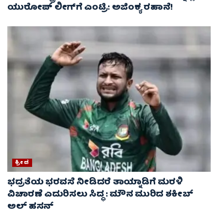
ಯುರೋಪ್ ಲೀಗ್‌ಗೆ ಎಂಟ್ರಿ: ಅಜಿಂಕ್ಯ ರಹಾನೆ!
ಕ್ರೀಡೆ
ಭದ್ರತೆಯ ಭರವಸೆ ನೀಡಿದರೆ ತಾಯ್ನಾಡಿಗೆ ಮರಳಿ
ವಿಚಾರಣೆ ಎದುರಿಸಲು ಸಿದ್ಧ : ಮೌನ ಮುರಿದ ಶಕೀಬ್
ಅಲ್ ಹಸನ್