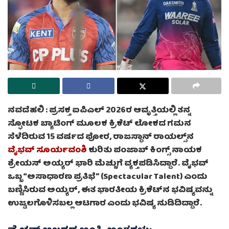
ನವದೆಹಲಿ :
ಪ್ರಸಕ್ತ ಐಪಿಎಲ್ 2026ರ ಆವೃತ್ತಿಯಲ್ಲಿ ತನ್ನ
ಸ್ಫೋಟಕ ಬ್ಯಾಟಿಂಗ್ ಮೂಲಕ ಕ್ರಿಕೆಟ್ ಲೋಕದ ಗಮನ
ಸೆಳೆದಿರುವ 15 ವರ್ಷದ ಪೋರ, ರಾಜಸ್ಥಾನ್ ರಾಯಲ್ಸ್‌ನ
ವೈಭವ್ ಸೂರ್ಯವಂಶಿ
ಕುರಿತು ಪಂಜಾಬ್ ಕಿಂಗ್ಸ್ ನಾಯಕ
ಶ್ರೇಯಸ್ ಅಯ್ಯರ್ ಭಾರಿ ಮೆಚ್ಚುಗೆ ವ್ಯಕ್ತಪಡಿಸಿದ್ದಾರೆ. ವೈಭವ್
ಒಬ್ಬ “ಅಸಾಧಾರಣ ಪ್ರತಿಭೆ” (Spectacular Talent) ಎಂದು
ಬಣ್ಣಿಸಿರುವ ಅಯ್ಯರ್, ಈತ ಭಾರತೀಯ ಕ್ರಿಕೆಟ್‌ನ ಭವಿಷ್ಯವನ್ನು
ಉಜ್ವಲಗೊಳಿಸಬಲ್ಲ ಆಟಗಾರ ಎಂದು ಭವಿಷ್ಯ ನುಡಿದಿದ್ದಾರೆ.