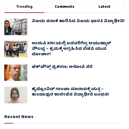
Trending
Comments
Latest
ವಿಜಯ ಪತಾಕೆ ಹಾರಿಸಿದ ವಿಜಯ ಭಾರತಿ ವಿದ್ಯಾರ್ಥಿನಿ!
ಉಡುಪಿ KMCಯಲ್ಲಿ ಬಡವರಿಗಿಲ್ಲ ಆಯುಷ್ಮಾನ್
ಸೌಲಭ್ಯ – ಕ್ರಮಕ್ಕೆ ಆಗ್ರಹಿಸಿದ ಬಿಜೆಪಿ ಯುವ
ಮೋರ್ಚಾ!
ಚೆಕ್​ಬೌನ್ಸ್​ ಪ್ರಕರಣ; ಆರೋಪಿ ಸೆರೆ
ಹೈಡ್ರೋವಿಡ್ ಗಾಂಜಾ ಮಾರಾಟಕ್ಕೆ ಯತ್ನ –
ಕುಂದಾಪುರ ಕಾಲೇಜಿನ ವಿದ್ಯಾರ್ಥಿನಿ ಬಂಧನ!
Recent News