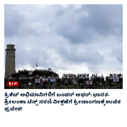
ಕ್ರೀಡೆ
ಕ್ರಿಕೆಟ್ ಅಭಿಮಾನಿಗಳಿಗೆ ಬಂಪರ್ ಆಫರ್: ಭಾರತ-
ಶ್ರೀಲಂಕಾ ಟೆಸ್ಟ್ ಸರಣಿ ವೀಕ್ಷಣೆಗೆ ಕ್ರೀಡಾಂಗಣಕ್ಕೆ ಉಚಿತ
ಪ್ರವೇಶ!