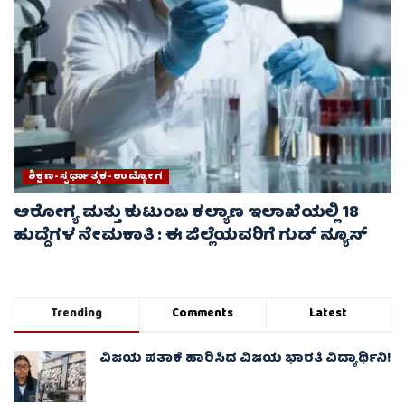
ಶಿಕ್ಷಣ-ಸ್ಪರ್ಧಾತ್ಮಕ-ಉದ್ಯೋಗ
ಆರೋಗ್ಯ ಮತ್ತು ಕುಟುಂಬ ಕಲ್ಯಾಣ ಇಲಾಖೆಯಲ್ಲಿ 18
ಹುದ್ದೆಗಳ ನೇಮಕಾತಿ : ಈ ಜಿಲ್ಲೆಯವರಿಗೆ ಗುಡ್ ನ್ಯೂಸ್
Trending
Comments
Latest
ವಿಜಯ ಪತಾಕೆ ಹಾರಿಸಿದ ವಿಜಯ ಭಾರತಿ ವಿದ್ಯಾರ್ಥಿನಿ!