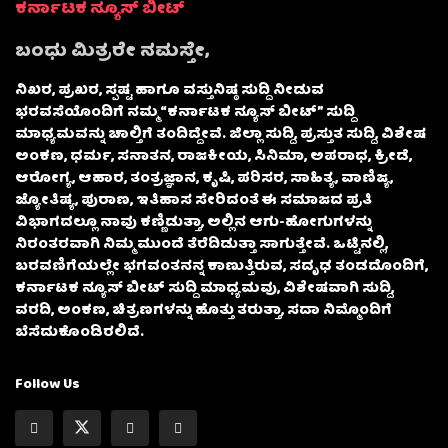
ಕರ್ನಾಟಕ ನ್ಯೂಸ್ ಬೀಟ್
ಬಂಧು ಮಿತ್ರರೇ ನಮಸ್ತೇ,
ನಿಖರ, ಪ್ರಖರ, ಸ್ಪಷ್ಟ ಹಾಗೂ ವಸ್ತುನಿಷ್ಠ ಸುದ್ದಿ ನೀಡುವ
ಭರವಸೆಯೊಂದಿಗೆ ನಮ್ಮ “ಕರ್ನಾಟಕ ನ್ಯೂಸ್ ಬೀಟ್” ಸುದ್ದಿ
ಮಾಧ್ಯಮವನ್ನು ಚಾಲ್ತಿಗೆ ತಂದಿದ್ದೇವೆ. ಜಿಲ್ಲಾ ಸುದ್ದಿ, ಪ್ರಸ್ತುತ ಸುದ್ದಿ, ವಿಶೇಷ
ಅಂಕಣ, ಧರ್ಮ, ಸನಾತನ, ರಾಜಕೀಯ, ಸಿನಿಮಾ, ಅಪರಾಧ, ಕ್ರೀಡೆ,
ಆರೋಗ್ಯ, ಆಹಾರ, ತಂತ್ರಜ್ಞಾನ, ಕೃಷಿ, ಪರಿಸರ, ಸಾಹಿತ್ಯ, ವಾಣಿಜ್ಯ,
ಜ್ಯೋತಿಷ್ಯ, ಪುರಾಣ, ಇತಿಹಾಸ ಸೇರಿದಂತೆ ಈ ಸಮಾಜದ ಪ್ರತಿ
ವಿಭಾಗದಲ್ಲೂ ನಾವು ಕಣ್ಣಿಡುತ್ತಾ, ಅಲ್ಲಿನ ಆಗು-ಹೋಗುಗಳನ್ನು
ನಿರಂತರವಾಗಿ ನಿಮ್ಮ ಮುಂದೆ ತೆರೆದಿಡುತ್ತಾ ಸಾಗುತ್ತೇವೆ. ಒಟ್ಟಿನಲ್ಲಿ,
ಬರವಣಿಗೆಯಲ್ಲೇ ಭಗವಂತನನ್ನ ಕಾಣುತ್ತಿರುವ, ಸದೃಢ ತಂಡದೊಂದಿಗೆ,
ಕರ್ನಾಟಕ ನ್ಯೂಸ್ ಬೀಟ್ ಸುದ್ದಿ ಮಾಧ್ಯಮವು, ವಿಶೇಷವಾಗಿ ಸುದ್ದಿ,
ವರದಿ, ಅಂಕಣ, ಚಿತ್ರಣಗಳನ್ನು ಹೊತ್ತು ತರುತ್ತಾ, ಸದಾ ನಿಮ್ಮೊಂದಿಗೆ
ಬೆಸೆದುಕೊಂಡಿರಲಿದೆ.
Follow Us