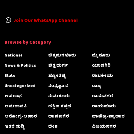
Join Our WhatsApp Channel
Browse by Category
National
ಚಿಕ್ಕಮಗಳೂರು
ಮೈಸೂರು
News & Politics
ಚಿತ್ರದುರ್ಗ
ಯಾದಗಿರಿ
State
ಜ್ಯೋತಿಷ್ಯ
ರಾಜಕೀಯ
Uncategorized
ತಂತ್ರಜ್ಞಾನ
ರಾಜ್ಯ
ಅಪರಾಧ
ತುಮಕೂರು
ರಾಮನಗರ
ಅಮರಾವತಿ
ದಕ್ಷಿಣ ಕನ್ನಡ
ರಾಯಚೂರು
ಆರೋಗ್ಯ-ಆಹಾರ
ದಾವಣಗೆರೆ
ವಾಣಿಜ್ಯ-ವ್ಯಾಪಾರ
ಇತರೆ ಸುದ್ದಿ
ದೇಶ
ವಿಜಯನಗರ