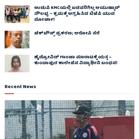
ಉಡುಪಿ KMCಯಲ್ಲಿ ಬಡವರಿಗಿಲ್ಲ ಆಯುಷ್ಮಾನ್
ಸೌಲಭ್ಯ – ಕ್ರಮಕ್ಕೆ ಆಗ್ರಹಿಸಿದ ಬಿಜೆಪಿ ಯುವ
ಮೋರ್ಚಾ!
ಚೆಕ್​ಬೌನ್ಸ್​ ಪ್ರಕರಣ; ಆರೋಪಿ ಸೆರೆ
ಹೈಡ್ರೋವಿಡ್ ಗಾಂಜಾ ಮಾರಾಟಕ್ಕೆ ಯತ್ನ –
ಕುಂದಾಪುರ ಕಾಲೇಜಿನ ವಿದ್ಯಾರ್ಥಿನಿ ಬಂಧನ!
Recent News