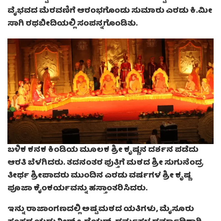
ವೈಭವದ ಮೆರವಣಿಗೆ ಆರಂಭಗೊಂಡು ಸುಮಾರು ಎರಡು ಕಿ.ಮೀ
ಸಾಗಿ ರಥಬೀದಿಯಲ್ಲಿ ಸಂಪನ್ನಗೊಂಡಿತು.
ಬಳಿಕ ಕನಕ ಕಿಂಡಿಯ ಮೂಲಕ ಶ್ರೀ ಕೃಷ್ಣನ ದರ್ಶನ ಪಡೆದು
ಆರತಿ ಬೆಳಗಿದರು. ತದನಂತರ ಪುತ್ತಿಗೆ ಮಠದ ಶ್ರೀ ಸುಗುನೆಂದ್ರ
ತೀರ್ಥ ಶ್ರೀಪಾದರು ಮುಂದಿನ ಎರಡು ವರ್ಷಗಳ ಶ್ರೀ ಕೃಷ್ಣ
ಪೂಜಾ ಕೈಂಕರ್ಯವನ್ನು ಹಸ್ತಾಂತರಿಸಿದರು.
ಇನ್ನು ರಾಜಾಂಗಣದಲ್ಲಿ ಅಷ್ಟಮಠದ ಯತಿಗಳು, ಮೈಸೂರು