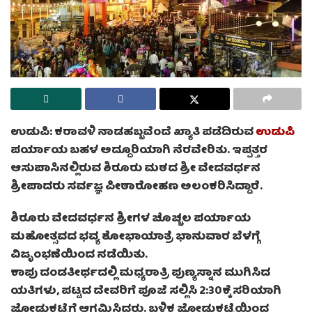
ಉಡುಪಿ: ಕರಾವಳಿ ನಾಡಹಬ್ಬವೆಂದೆ ಖ್ಯಾತಿ ಪಡೆದಿರುವ
ಉಡುಪಿ
ಪರ್ಯಾಯ ಬಹಳ ಅದ್ದೂರಿಯಾಗಿ ನೆರವೇರಿತು. ಇಪ್ಪತ್ತರ
ಆಸುಪಾಸಿನಲ್ಲಿರುವ ಶಿರೂರು ಮಠದ ಶ್ರೀ ವೇದವರ್ಧನ
ಶ್ರೀಪಾದರು ಸರ್ವಜ್ಞ ಪೀಠಾರೋಹಣ ಅಲಂಕರಿಸಿದ್ದಾರೆ.
ಶಿರೂರು ವೇದವರ್ಧನ ಶ್ರೀಗಳ ಚೊಚ್ಚಲ ಪರ್ಯಾಯ
ಮಹೋತ್ಸವದ ಭವ್ಯ ಶೋಭಾಯಾತ್ರೆ ಭಾನುವಾರ ಬೆಳಗ್ಗೆ
ವಿಜೃಂಭಣೆಯಿಂದ ನಡೆಯಿತು.
ಕಾಪು ದಂಡತೀರ್ಥದಲ್ಲಿ ಮಧ್ಯರಾತ್ರಿ ಪುಣ್ಯಸ್ನಾನ ಮುಗಿಸಿದ
ಯತಿಗಳು, ಪಟ್ಟದ ದೇವರಿಗೆ ಪೂಜೆ ಸಲ್ಲಿಸಿ 2:30ಕ್ಕೆ ಸರಿಯಾಗಿ
ಜೋಡುಕಟ್ಟೆಗೆ ಆಗಮಿಸಿದರು. ಬಳಿಕ ಜೋಡುಕಟ್ಟೆಯಿಂದ