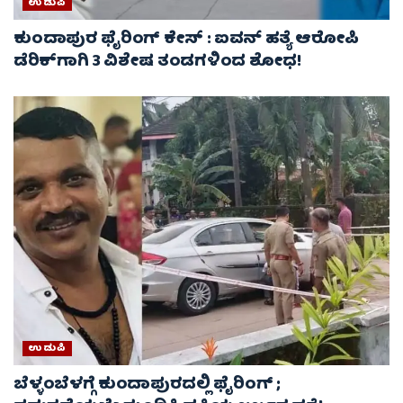
ಉಡುಪಿ
ಕುಂದಾಪುರ ಫೈರಿಂಗ್‌ ಕೇಸ್‌ : ಐವನ್ ಹತ್ಯೆ ಆರೋಪಿ
ಡೆರಿಕ್‌ಗಾಗಿ 3 ವಿಶೇಷ ತಂಡಗಳಿಂದ ಶೋಧ!
ಉಡುಪಿ
ಬೆಳ್ಳಂಬೆಳಗ್ಗೆ ಕುಂದಾಪುರದಲ್ಲಿ ಫೈರಿಂಗ್​ ;