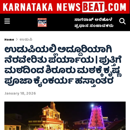
ನಾಗರಾಜ್ ಅರೆಹೊಳೆ
ಪ್ರಧಾನ ಸಂಪಾದಕರು
Home
ಉಡುಪಿ
ಉಡುಪಿಯಲ್ಲಿ ಅದ್ದೂರಿಯಾಗಿ
ನೆರವೇರಿತು ಪರ್ಯಾಯ | ಪುತ್ತಿಗೆ
ಮಠದಿಂದ ಶಿರೂರು ಮಠಕ್ಕೆ ಕೃಷ್ಣ
ಪೂಜಾ ಕೈಂಕರ್ಯ ಹಸ್ತಾಂತರ
January 18, 2026