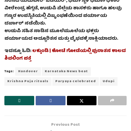
ಸಂಸದ ಯದುವೀರ್ ಒಡೆಯರ್, ಧರ್ಮಸ್ಥಳ ಧರ್ಮಾಧಿಕಾರಿ
ವೀರೇಂದ್ರ ಹೆಗ್ಗಡೆ, ಉಡುಪಿ ಜಿಲ್ಲೆಯ ಶಾಸಕರು ಹಾಗೂ ಹಲವು
ಗಣ್ಯರ ಉಪಸ್ಥಿತಿಯಲ್ಲಿ ವಿಜೃಂಭಣೆಯಿಂದ ಪರ್ಯಾಯ
ದರ್ಬಾರ್ ನಡೆಯಿತು.
ಉಡುಪಿ ಸಹಿತ ನಾಡಿನ ಮೂಲೆಮೂಲೆಯ ಭಕ್ತರು
ಪರ್ಯಾಯದ ಅದ್ಧೂರಿತನ ಮತ್ತು ವೈಭವಕ್ಕೆ ಸಾಕ್ಷಿಯಾದರು.
ಇದನ್ನೂ ಓದಿ:
ಲಕ್ಕುಂಡಿ | ಕೋಟೆ ಗೋಡೆಯಲ್ಲಿ ಪುರಾತನ ಕಾಲದ
ಶಿವಲಿಂಗ ಪತ್ತೆ
Tags:
Handover
Karnataka News beat
Krishna Puja rituals
Paryaya celebrated
Udupi
Previous Post