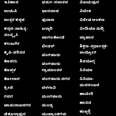
ಇತಿಹಾಸ
ಧರ್ಮ-ಸನಾತನ
ವಿಜಯಪುರ
ಉಡುಪಿ
ಧಾರವಾಡ
ವಿದೇಶ
ಉತ್ತರ ಕನ್ನಡ
ಪುರಾಣ
ವಿಶೇಷ ಅಂಕಣ
ಕನ್ನಡ-ಸಾಹಿತ್ಯ-
ಬಳ್ಳಾರಿ
ವೀಡಿಯೊ ಸುದ್ದಿ
ಸಂಸ್ಕೃತಿ
ಬಾಗಲಕೋಟೆ
ವ್ಯಾಪಾರ
ಕಲಬುರ್ಗಿ
ಬೀದರ್
ಶಿಕ್ಷಣ-ಸ್ಪರ್ಧಾತ್ಮಕ-
ಕೃಷಿ-ಪರಿಸರ
ಉದ್ಯೋಗ
ಬೆಂಗಳೂರು
ಕೊಡಗು
ಶಿವಮೊಗ್ಗ
ಬೆಂಗಳೂರು
ಕೊಪ್ಪಳ
ಗ್ರಾಮಾಂತರ
ಸಿನಿಮಾ
ಕೋಲಾರ
ಬೆಂಗಳೂರು ನಗರ
ಸಿನಿಮಾ-
ಮನರಂಜನೆ
ಕ್ರೀಡೆ
ಬೆಳಗಾವಿ
ಹಾವೇರಿ
ಗದಗ
ಮಂಗಳೂರು
ಹಾಸನ
ಚಾಮರಾಜನಗರ
ಮಂಡ್ಯ
ಹುಬ್ಬಳ್ಳಿ
ಚಿಕ್ಕಬಳ್ಳಾಫುರ
ಮುಖ್ಯಾಂಶಗಳು