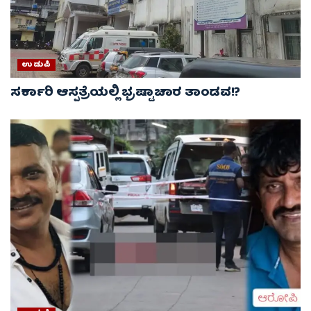
ಉಡುಪಿ
ಸರ್ಕಾರಿ ಆಸ್ಪತ್ರೆಯಲ್ಲಿ ಭ್ರಷ್ಟಾಚಾರ ತಾಂಡವ!?