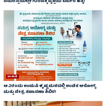
ನಡುರಸ್ತೆಯಲ್ಲೇ ಗುಂಡಿಕ್ಕಿ ವ್ಯಕ್ತಿಯ ಬರ್ಬರ ಹತ್ಯೆ!
ಉಡುಪಿ
ಆ.2ರಂದು ಉಡುಪಿ ಕೃಷ್ಣ ಮಠದಲ್ಲಿ ಉಚಿತ ಆರೋಗ್ಯ
ಮತ್ತು ನೇತ್ರ ತಪಾಸಣಾ ಶಿಬಿರ!