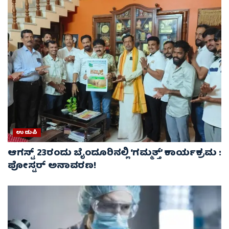
ಉಡುಪಿ
ಆಗಸ್ಟ್ 23ರಂದು ಬೈಂದೂರಿನಲ್ಲಿ ‘ಗಮ್ಮತ್ತ್’ ಕಾರ್ಯಕ್ರಮ :
ಪೋಸ್ಟರ್ ಅನಾವರಣ!