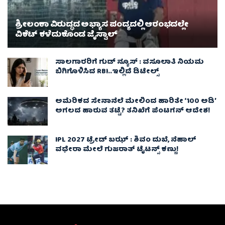
ಶ್ರೀಲಂಕಾ ವಿರುದ್ಧದ ಅಭ್ಯಾಸ ಪಂದ್ಯದಲ್ಲಿ ಆರಂಭದಲ್ಲೇ
ವಿಕೆಟ್ ಕಳೆದುಕೊಂಡ ಜೈಸ್ವಾಲ್
ಸಾಲಗಾರರಿಗೆ ಗುಡ್ ನ್ಯೂಸ್ : ವಸೂಲಾತಿ ನಿಯಮ
ಬಿಗಿಗೊಳಿಸಿದ RBI..ಇಲ್ಲಿದೆ ಡಿಟೇಲ್ಸ್
ಅಮೆರಿಕದ ಸೇನಾನೆಲೆ ಮೇಲಿಂದ ಹಾರಿತೇ ‘100 ಅಡಿ’
ಅಗಲದ ಹಾರುವ ತಟ್ಟೆ? ತನಿಖೆಗೆ ಪೆಂಟಗನ್ ಆದೇಶ!
IPL 2027 ಟ್ರೇಡ್‌ ಬಝ್ : ಶಿವಂ ದುಬೆ, ನೆಹಾಲ್
ವಧೇರಾ ಮೇಲೆ ಗುಜರಾತ್ ಟೈಟನ್ಸ್ ಕಣ್ಣು!