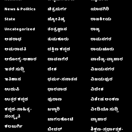
News & Politics
ಚಿತ್ರದುರ್ಗ
ಯಾದಗಿರಿ
State
ಜ್ಯೋತಿಷ್ಯ
ರಾಜಕೀಯ
Uncategorized
ತಂತ್ರಜ್ಞಾನ
ರಾಜ್ಯ
ಅಪರಾಧ
ತುಮಕೂರು
ರಾಮನಗರ
ಅಮರಾವತಿ
ದಕ್ಷಿಣ ಕನ್ನಡ
ರಾಯಚೂರು
ಆರೋಗ್ಯ-ಆಹಾರ
ದಾವಣಗೆರೆ
ವಾಣಿಜ್ಯ-ವ್ಯಾಪಾರ
ಇತರೆ ಸುದ್ದಿ
ದೇಶ
ವಿಜಯನಗರ
ಇತಿಹಾಸ
ಧರ್ಮ-ಸನಾತನ
ವಿಜಯಪುರ
ಉಡುಪಿ
ಧಾರವಾಡ
ವಿದೇಶ
ಉತ್ತರ ಕನ್ನಡ
ಪುರಾಣ
ವಿಶೇಷ ಅಂಕಣ
ಕನ್ನಡ-ಸಾಹಿತ್ಯ-
ಬಳ್ಳಾರಿ
ವೀಡಿಯೊ ಸುದ್ದಿ
ಸಂಸ್ಕೃತಿ
ಬಾಗಲಕೋಟೆ
ವ್ಯಾಪಾರ
ಕಲಬುರ್ಗಿ
ಬೀದರ್
ಶಿಕ್ಷಣ-ಸ್ಪರ್ಧಾತ್ಮಕ-