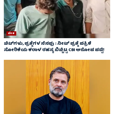
ದೇಶ
ಚಿಟ್‌ಗಳು, ಪ್ರಶ್ನೆಗಳ ನೆನಪು : ನೀಟ್ ಪ್ರಶ್ನೆ ಪತ್ರಿಕೆ
ಸೋರಿಕೆಯ ಕರಾಳ ರಹಸ್ಯ ಬಿಚ್ಚಿಟ್ಟ CBI ಆರೋಪ ಪಟ್ಟಿ!