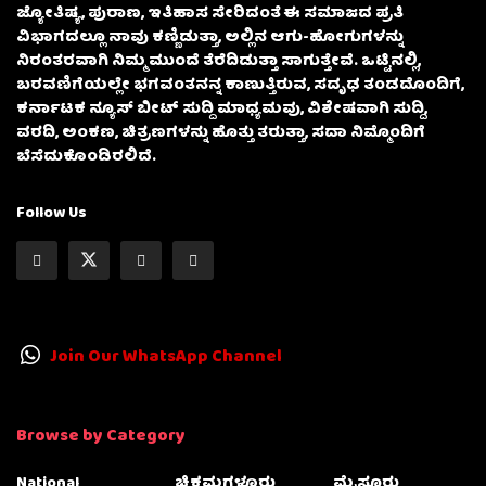
ಜ್ಯೋತಿಷ್ಯ, ಪುರಾಣ, ಇತಿಹಾಸ ಸೇರಿದಂತೆ ಈ ಸಮಾಜದ ಪ್ರತಿ
ವಿಭಾಗದಲ್ಲೂ ನಾವು ಕಣ್ಣಿಡುತ್ತಾ, ಅಲ್ಲಿನ ಆಗು-ಹೋಗುಗಳನ್ನು
ನಿರಂತರವಾಗಿ ನಿಮ್ಮ ಮುಂದೆ ತೆರೆದಿಡುತ್ತಾ ಸಾಗುತ್ತೇವೆ. ಒಟ್ಟಿನಲ್ಲಿ,
ಬರವಣಿಗೆಯಲ್ಲೇ ಭಗವಂತನನ್ನ ಕಾಣುತ್ತಿರುವ, ಸದೃಢ ತಂಡದೊಂದಿಗೆ,
ಕರ್ನಾಟಕ ನ್ಯೂಸ್ ಬೀಟ್ ಸುದ್ದಿ ಮಾಧ್ಯಮವು, ವಿಶೇಷವಾಗಿ ಸುದ್ದಿ,
ವರದಿ, ಅಂಕಣ, ಚಿತ್ರಣಗಳನ್ನು ಹೊತ್ತು ತರುತ್ತಾ, ಸದಾ ನಿಮ್ಮೊಂದಿಗೆ
ಬೆಸೆದುಕೊಂಡಿರಲಿದೆ.
Follow Us
Join Our WhatsApp Channel
Browse by Category
National
ಚಿಕ್ಕಮಗಳೂರು
ಮೈಸೂರು