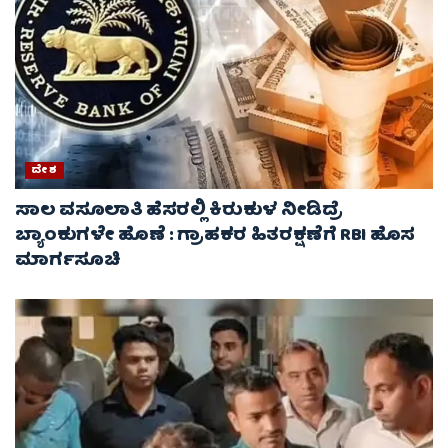
ದೇಶ
ಸಾಲ ವಸೂಲಾತಿ ಹೆಸರಲ್ಲಿ ಕಿರುಕುಳ ನೀಡಿದ್ರೆ
ಬ್ಯಾಂಕುಗಳೇ ಹೊಣೆ : ಗ್ರಾಹಕರ ಹಿತರಕ್ಷಣೆಗೆ RBI ಹೊಸ
ಮಾರ್ಗಸೂಚಿ