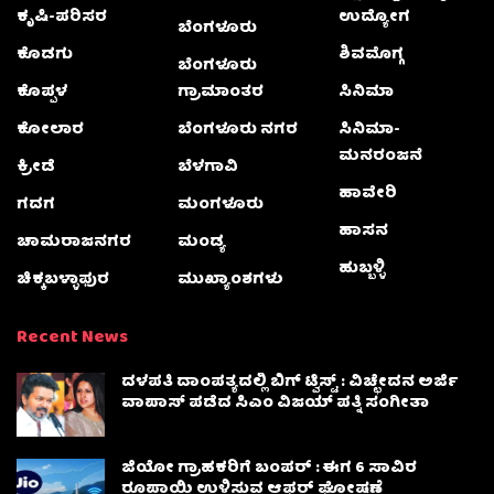
ಕೃಷಿ-ಪರಿಸರ
ಉದ್ಯೋಗ
ಬೆಂಗಳೂರು
ಕೊಡಗು
ಶಿವಮೊಗ್ಗ
ಬೆಂಗಳೂರು
ಕೊಪ್ಪಳ
ಗ್ರಾಮಾಂತರ
ಸಿನಿಮಾ
ಕೋಲಾರ
ಬೆಂಗಳೂರು ನಗರ
ಸಿನಿಮಾ-
ಮನರಂಜನೆ
ಕ್ರೀಡೆ
ಬೆಳಗಾವಿ
ಹಾವೇರಿ
ಗದಗ
ಮಂಗಳೂರು
ಹಾಸನ
ಚಾಮರಾಜನಗರ
ಮಂಡ್ಯ
ಹುಬ್ಬಳ್ಳಿ
ಚಿಕ್ಕಬಳ್ಳಾಫುರ
ಮುಖ್ಯಾಂಶಗಳು
Recent News
ದಳಪತಿ ದಾಂಪತ್ಯದಲ್ಲಿ ಬಿಗ್ ಟ್ವಿಸ್ಟ್ : ವಿಚ್ಛೇದನ ಅರ್ಜಿ
ವಾಪಾಸ್‌ ಪಡೆದ ಸಿಎಂ ವಿಜಯ್ ಪತ್ನಿ ಸಂಗೀತಾ‌
ಜಿಯೋ ಗ್ರಾಹಕರಿಗೆ ಬಂಪರ್ : ಈಗ 6 ಸಾವಿರ
ರೂಪಾಯಿ ಉಳಿಸುವ ಆಫರ್ ಘೋಷಣೆ