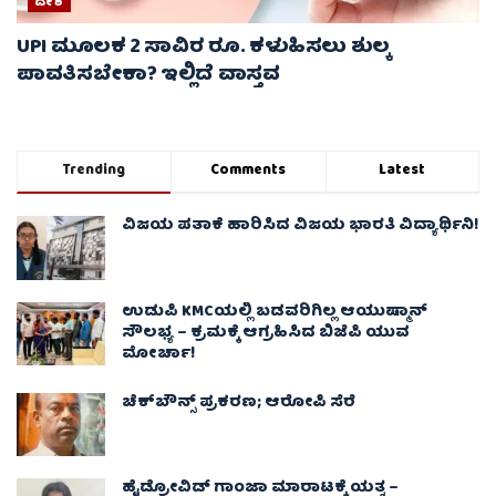
ದೇಶ
UPI ಮೂಲಕ 2 ಸಾವಿರ ರೂ. ಕಳುಹಿಸಲು ಶುಲ್ಕ
ಪಾವತಿಸಬೇಕಾ? ಇಲ್ಲಿದೆ ವಾಸ್ತವ
Trending
Comments
Latest
ವಿಜಯ ಪತಾಕೆ ಹಾರಿಸಿದ ವಿಜಯ ಭಾರತಿ ವಿದ್ಯಾರ್ಥಿನಿ!
ಉಡುಪಿ KMCಯಲ್ಲಿ ಬಡವರಿಗಿಲ್ಲ ಆಯುಷ್ಮಾನ್
ಸೌಲಭ್ಯ – ಕ್ರಮಕ್ಕೆ ಆಗ್ರಹಿಸಿದ ಬಿಜೆಪಿ ಯುವ
ಮೋರ್ಚಾ!
ಚೆಕ್​ಬೌನ್ಸ್​ ಪ್ರಕರಣ; ಆರೋಪಿ ಸೆರೆ
ಹೈಡ್ರೋವಿಡ್ ಗಾಂಜಾ ಮಾರಾಟಕ್ಕೆ ಯತ್ನ –