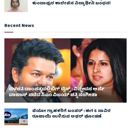
ಕುಂದಾಪುರ ಕಾಲೇಜಿನ ವಿದ್ಯಾರ್ಥಿನಿ ಬಂಧನ!
Recent News
ದಳಪತಿ ದಾಂಪತ್ಯದಲ್ಲಿ ಬಿಗ್ ಟ್ವಿಸ್ಟ್ : ವಿಚ್ಛೇದನ ಅರ್ಜಿ
ವಾಪಾಸ್‌ ಪಡೆದ ಸಿಎಂ ವಿಜಯ್ ಪತ್ನಿ ಸಂಗೀತಾ‌
ಜಿಯೋ ಗ್ರಾಹಕರಿಗೆ ಬಂಪರ್ : ಈಗ 6 ಸಾವಿರ
ರೂಪಾಯಿ ಉಳಿಸುವ ಆಫರ್ ಘೋಷಣೆ