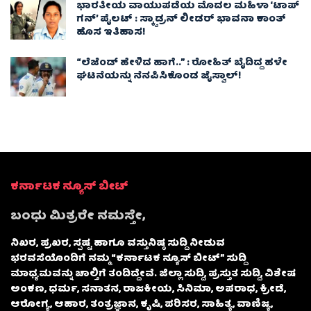
ಭಾರತೀಯ ವಾಯುಪಡೆಯ ಮೊದಲ ಮಹಿಳಾ ‘ಟಾಪ್
ಗನ್’ ಪೈಲಟ್ : ಸ್ಕ್ವಾಡ್ರನ್ ಲೀಡರ್ ಭಾವನಾ ಕಾಂತ್
ಹೊಸ ಇತಿಹಾಸ!
“ಲೆಜೆಂಡ್ ಹೇಳಿದ ಹಾಗೆ..” : ರೋಹಿತ್ ಬೈದಿದ್ದ ಹಳೇ
ಘಟನೆಯನ್ನು ನೆನಪಿಸಿಕೊಂಡ ಜೈಸ್ವಾಲ್!
ಕರ್ನಾಟಕ ನ್ಯೂಸ್ ಬೀಟ್
ಬಂಧು ಮಿತ್ರರೇ ನಮಸ್ತೇ,
ನಿಖರ, ಪ್ರಖರ, ಸ್ಪಷ್ಟ ಹಾಗೂ ವಸ್ತುನಿಷ್ಠ ಸುದ್ದಿ ನೀಡುವ
ಭರವಸೆಯೊಂದಿಗೆ ನಮ್ಮ “ಕರ್ನಾಟಕ ನ್ಯೂಸ್ ಬೀಟ್” ಸುದ್ದಿ
ಮಾಧ್ಯಮವನ್ನು ಚಾಲ್ತಿಗೆ ತಂದಿದ್ದೇವೆ. ಜಿಲ್ಲಾ ಸುದ್ದಿ, ಪ್ರಸ್ತುತ ಸುದ್ದಿ, ವಿಶೇಷ
ಅಂಕಣ, ಧರ್ಮ, ಸನಾತನ, ರಾಜಕೀಯ, ಸಿನಿಮಾ, ಅಪರಾಧ, ಕ್ರೀಡೆ,
ಆರೋಗ್ಯ, ಆಹಾರ, ತಂತ್ರಜ್ಞಾನ, ಕೃಷಿ, ಪರಿಸರ, ಸಾಹಿತ್ಯ, ವಾಣಿಜ್ಯ,