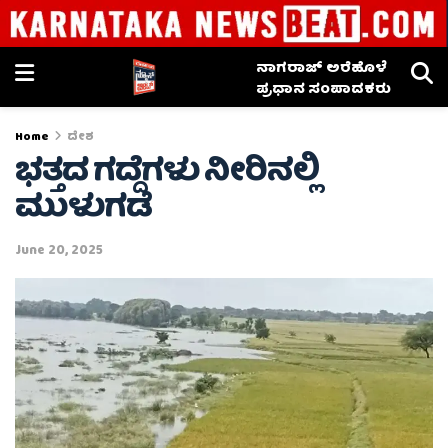
ನಾಗರಾಜ್ ಅರೆಹೊಳೆ
ಪ್ರಧಾನ ಸಂಪಾದಕರು
Home
ದೇಶ
ಭತ್ತದ ಗದ್ದೆಗಳು ನೀರಿನಲ್ಲಿ
ಮುಳುಗಡೆ
June 20, 2025