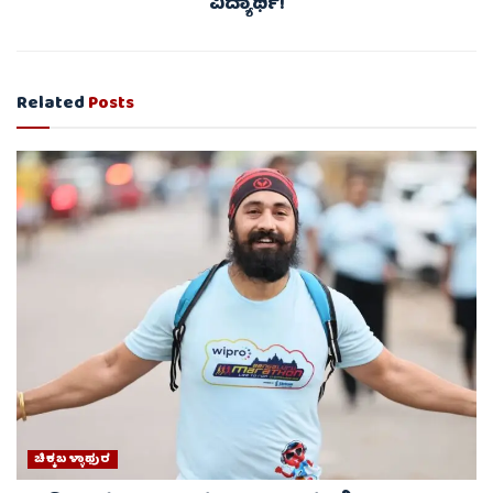
ವಿದ್ಯಾರ್ಥಿ!
Related
Posts
ಚಿಕ್ಕಬಳ್ಳಾಫುರ