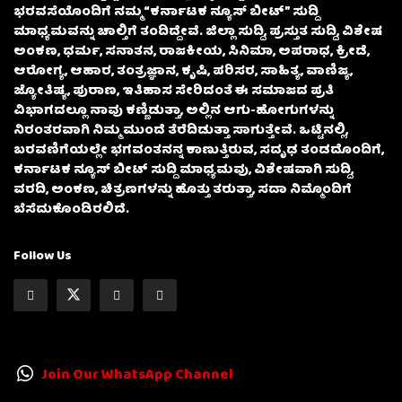
ಭರವಸೆಯೊಂದಿಗೆ ನಮ್ಮ “ಕರ್ನಾಟಕ ನ್ಯೂಸ್ ಬೀಟ್” ಸುದ್ದಿ
ಮಾಧ್ಯಮವನ್ನು ಚಾಲ್ತಿಗೆ ತಂದಿದ್ದೇವೆ. ಜಿಲ್ಲಾ ಸುದ್ದಿ, ಪ್ರಸ್ತುತ ಸುದ್ದಿ, ವಿಶೇಷ
ಅಂಕಣ, ಧರ್ಮ, ಸನಾತನ, ರಾಜಕೀಯ, ಸಿನಿಮಾ, ಅಪರಾಧ, ಕ್ರೀಡೆ,
ಆರೋಗ್ಯ, ಆಹಾರ, ತಂತ್ರಜ್ಞಾನ, ಕೃಷಿ, ಪರಿಸರ, ಸಾಹಿತ್ಯ, ವಾಣಿಜ್ಯ,
ಜ್ಯೋತಿಷ್ಯ, ಪುರಾಣ, ಇತಿಹಾಸ ಸೇರಿದಂತೆ ಈ ಸಮಾಜದ ಪ್ರತಿ
ವಿಭಾಗದಲ್ಲೂ ನಾವು ಕಣ್ಣಿಡುತ್ತಾ, ಅಲ್ಲಿನ ಆಗು-ಹೋಗುಗಳನ್ನು
ನಿರಂತರವಾಗಿ ನಿಮ್ಮ ಮುಂದೆ ತೆರೆದಿಡುತ್ತಾ ಸಾಗುತ್ತೇವೆ. ಒಟ್ಟಿನಲ್ಲಿ,
ಬರವಣಿಗೆಯಲ್ಲೇ ಭಗವಂತನನ್ನ ಕಾಣುತ್ತಿರುವ, ಸದೃಢ ತಂಡದೊಂದಿಗೆ,
ಕರ್ನಾಟಕ ನ್ಯೂಸ್ ಬೀಟ್ ಸುದ್ದಿ ಮಾಧ್ಯಮವು, ವಿಶೇಷವಾಗಿ ಸುದ್ದಿ,
ವರದಿ, ಅಂಕಣ, ಚಿತ್ರಣಗಳನ್ನು ಹೊತ್ತು ತರುತ್ತಾ, ಸದಾ ನಿಮ್ಮೊಂದಿಗೆ
ಬೆಸೆದುಕೊಂಡಿರಲಿದೆ.
Follow Us
Join Our WhatsApp Channel