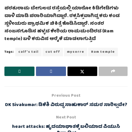
ಪರಶುರಾಮ ದೇಗುಲದ ರಸ್ತೆಯಲ್ಲಿ ಯಾರೋ ಕಿಡಿಗೇಡಿಗಳು
ದಾಳಿ ಮಾಡಿ ಪರಾರಿಯಾಗಿದ್ದಾರೆ. ರಕ್ತಸಿಕ್ತವಾಗಿದ್ದ ಕರು ಕಂಡ
ಸ್ಥಳೀಯರು ಪ್ರಾಥಮಿಕ ಚಿಕಿತ್ಸೆ ಕೊಡಿಸಿದ್ದಾರೆ. ನಂತರ
ನಂಜನಗೂಡಿನ ಹಳ್ಳದ ಕೇರಿಯ ರಾಮಮಂದಿರದ (Ram
temple) ಬಳಿ ಕರುವಿನ ಆರೈಕೆ ಮಾಡಲಾಗುತ್ತಿದೆ
Tags:
calf's tail
cut off
mysorre
Ram temple
Previous Post
DK Sivakumar: ಡಿಕೆಶಿ ವಿರುದ್ಧ ಸಾಹುಕಾರ್ ಸಮರ ಸಾರಿಲ್ಲವೇ?
Next Post
heart attacks: ಹೃದಯಾಘಾತಕ್ಕೆ ಬಲಿಯಾದ ಪಿಯುಸಿ