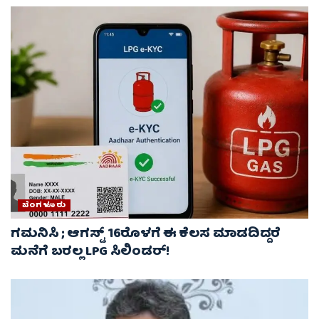
ಬೆಂಗಳೂರು
ಗಮನಿಸಿ ; ಆಗಸ್ಟ್ 16ರೊಳಗೆ ಈ ಕೆಲಸ ಮಾಡದಿದ್ದರೆ
ಮನೆಗೆ ಬರಲ್ಲ LPG ಸಿಲಿಂಡರ್!