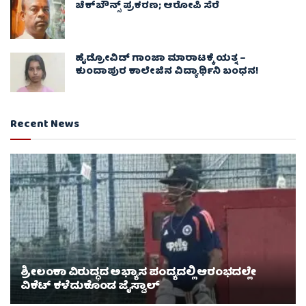
ಚೆಕ್​ಬೌನ್ಸ್​ ಪ್ರಕರಣ; ಆರೋಪಿ ಸೆರೆ
ಹೈಡ್ರೋವಿಡ್ ಗಾಂಜಾ ಮಾರಾಟಕ್ಕೆ ಯತ್ನ –
ಕುಂದಾಪುರ ಕಾಲೇಜಿನ ವಿದ್ಯಾರ್ಥಿನಿ ಬಂಧನ!
Recent News
ಶ್ರೀಲಂಕಾ ವಿರುದ್ಧದ ಅಭ್ಯಾಸ ಪಂದ್ಯದಲ್ಲಿ ಆರಂಭದಲ್ಲೇ
ವಿಕೆಟ್ ಕಳೆದುಕೊಂಡ ಜೈಸ್ವಾಲ್