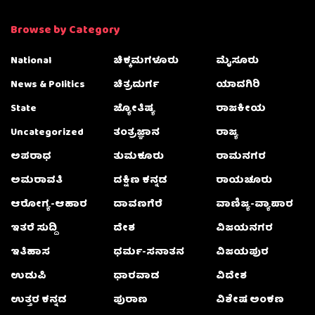
Browse by Category
National
ಚಿಕ್ಕಮಗಳೂರು
ಮೈಸೂರು
News & Politics
ಚಿತ್ರದುರ್ಗ
ಯಾದಗಿರಿ
State
ಜ್ಯೋತಿಷ್ಯ
ರಾಜಕೀಯ
Uncategorized
ತಂತ್ರಜ್ಞಾನ
ರಾಜ್ಯ
ಅಪರಾಧ
ತುಮಕೂರು
ರಾಮನಗರ
ಅಮರಾವತಿ
ದಕ್ಷಿಣ ಕನ್ನಡ
ರಾಯಚೂರು
ಆರೋಗ್ಯ-ಆಹಾರ
ದಾವಣಗೆರೆ
ವಾಣಿಜ್ಯ-ವ್ಯಾಪಾರ
ಇತರೆ ಸುದ್ದಿ
ದೇಶ
ವಿಜಯನಗರ
ಇತಿಹಾಸ
ಧರ್ಮ-ಸನಾತನ
ವಿಜಯಪುರ
ಉಡುಪಿ
ಧಾರವಾಡ
ವಿದೇಶ
ಉತ್ತರ ಕನ್ನಡ
ಪುರಾಣ
ವಿಶೇಷ ಅಂಕಣ