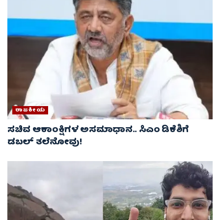
ರಾಜಕೀಯ
ಸಚಿವ ಆಕಾಂಕ್ಷಿಗಳ ಅಸಮಾಧಾನ.. ಸಿಎಂ ಡಿಕೆಶಿಗೆ
ಡಬಲ್ ತಲೆನೋವು!