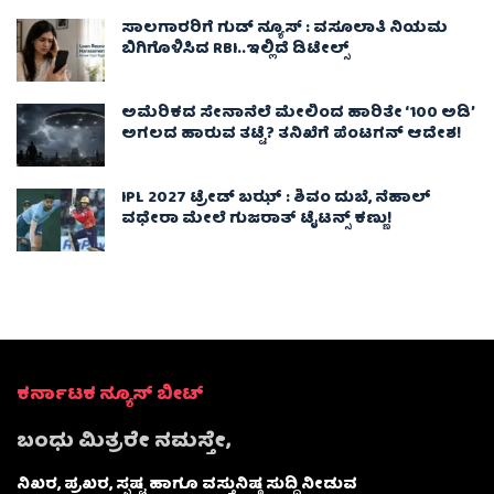
ಸಾಲಗಾರರಿಗೆ ಗುಡ್ ನ್ಯೂಸ್ : ವಸೂಲಾತಿ ನಿಯಮ
ಬಿಗಿಗೊಳಿಸಿದ RBI..ಇಲ್ಲಿದೆ ಡಿಟೇಲ್ಸ್
ಅಮೆರಿಕದ ಸೇನಾನೆಲೆ ಮೇಲಿಂದ ಹಾರಿತೇ ‘100 ಅಡಿ’
ಅಗಲದ ಹಾರುವ ತಟ್ಟೆ? ತನಿಖೆಗೆ ಪೆಂಟಗನ್ ಆದೇಶ!
IPL 2027 ಟ್ರೇಡ್‌ ಬಝ್ : ಶಿವಂ ದುಬೆ, ನೆಹಾಲ್
ವಧೇರಾ ಮೇಲೆ ಗುಜರಾತ್ ಟೈಟನ್ಸ್ ಕಣ್ಣು!
ಕರ್ನಾಟಕ ನ್ಯೂಸ್ ಬೀಟ್
ಬಂಧು ಮಿತ್ರರೇ ನಮಸ್ತೇ,
ನಿಖರ, ಪ್ರಖರ, ಸ್ಪಷ್ಟ ಹಾಗೂ ವಸ್ತುನಿಷ್ಠ ಸುದ್ದಿ ನೀಡುವ