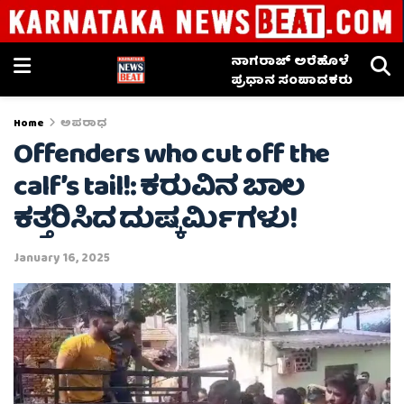
ನಾಗರಾಜ್ ಅರೆಹೊಳೆ
ಪ್ರಧಾನ ಸಂಪಾದಕರು
Home
ಅಪರಾಧ
Offenders who cut off the
calf’s tail!: ಕರುವಿನ ಬಾಲ
ಕತ್ತರಿಸಿದ ದುಷ್ಕರ್ಮಿಗಳು!
January 16, 2025