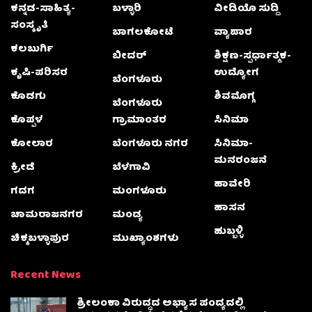
ಕನ್ನಡ-ಸಾಹಿತ್ಯ-
ಬಳ್ಳಾರಿ
ವೀಡಿಯೊ ಸುದ್ದಿ
ಸಂಸ್ಕೃತಿ
ಬಾಗಲಕೋಟೆ
ವ್ಯಾಪಾರ
ಕಲಬುರ್ಗಿ
ಬೀದರ್
ಶಿಕ್ಷಣ-ಸ್ಪರ್ಧಾತ್ಮಕ-
ಕೃಷಿ-ಪರಿಸರ
ಉದ್ಯೋಗ
ಬೆಂಗಳೂರು
ಕೊಡಗು
ಶಿವಮೊಗ್ಗ
ಬೆಂಗಳೂರು
ಕೊಪ್ಪಳ
ಗ್ರಾಮಾಂತರ
ಸಿನಿಮಾ
ಕೋಲಾರ
ಬೆಂಗಳೂರು ನಗರ
ಸಿನಿಮಾ-
ಮನರಂಜನೆ
ಕ್ರೀಡೆ
ಬೆಳಗಾವಿ
ಹಾವೇರಿ
ಗದಗ
ಮಂಗಳೂರು
ಹಾಸನ
ಚಾಮರಾಜನಗರ
ಮಂಡ್ಯ
ಹುಬ್ಬಳ್ಳಿ
ಚಿಕ್ಕಬಳ್ಳಾಫುರ
ಮುಖ್ಯಾಂಶಗಳು
Recent News
ಶ್ರೀಲಂಕಾ ವಿರುದ್ಧದ ಅಭ್ಯಾಸ ಪಂದ್ಯದಲ್ಲಿ