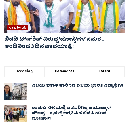
ರಾಜಕೀಯ
ಬಿಡದಿ ಟೌನ್‌ಶಿಪ್ ವಿರುದ್ಧ ‘ದೋಸ್ತಿ’ಗಳ ಸಮರ..
ಇಂದಿನಿಂದ 3 ದಿನ ಪಾದಯಾತ್ರೆ!
Trending
Comments
Latest
ವಿಜಯ ಪತಾಕೆ ಹಾರಿಸಿದ ವಿಜಯ ಭಾರತಿ ವಿದ್ಯಾರ್ಥಿನಿ!
ಉಡುಪಿ KMCಯಲ್ಲಿ ಬಡವರಿಗಿಲ್ಲ ಆಯುಷ್ಮಾನ್
ಸೌಲಭ್ಯ – ಕ್ರಮಕ್ಕೆ ಆಗ್ರಹಿಸಿದ ಬಿಜೆಪಿ ಯುವ
ಮೋರ್ಚಾ!