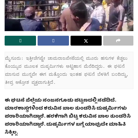
ಮೈಸೂರು: ಇತ್ತೀಚೆಗಷ್ಟೇ ಚಾಮರಾಜಪೇಟೆಯಲ್ಲಿ ಮೂರು ಹಸುಗಳ ಕೆಚ್ಚಲು 
ಕೊಯ್ಯುವ ಮೂಲಕ ದುಷ್ಕರ್ಮಿಗಳು ಅಟ್ಟಹಾಸ ಮೆರೆದಿದ್ದರು. ಈ ಘಟನೆ 
ಮಾಸುವ ಮುನ್ನವೇ ಈಗ ಮತ್ತೊಂದು ಇಂತಹ ಘಟನೆ ಬೆಳಕಿಗೆ ಬಂದಿದ್ದು, 
ತೀವ್ರ ಆಕ್ರೋಶ ವ್ಯಕ್ತವಾಗುತ್ತಿದೆ.
ಈ ಘಟನೆ ಜಿಲ್ಲೆಯ ನಂಜನಗೂಡು ಪಟ್ಟಣದಲ್ಲಿ ನಡೆದಿದೆ.
ಮಾರಕಾಸ್ತ್ರಗಳಿಂದ ಕರುವಿನ ಬಾಲ ತುಂಡರಿಸಿ ದುಷ್ಕರ್ಮಿಗಳು
ಪರಾರಿಯಾಗಿದ್ದಾರೆ. ಹರಕೆಗಾಗಿ ಬಿಟ್ಟ ಕರುವಿನ ಬಾಲ ತುಂಡರಿಸಿ
ಪರಾರಿಯಾಗಿದ್ದಾರೆ. ದುಷ್ಕರ್ಮಿಗಳ ಬಗ್ಗೆ ಯಾವುದೇ ಮಾಹಿತಿ
ಸಿಕ್ಕಿಲ್ಲ.