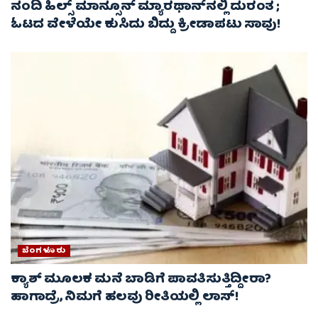
ನಂದಿ ಹಿಲ್ಸ್ ಮಾನ್ಸೂನ್ ಮ್ಯಾರಥಾನ್‌ನಲ್ಲಿ ದುರಂತ ;
ಓಟದ ವೇಳೆಯೇ ಕುಸಿದು ಬಿದ್ದು ಕ್ರೀಡಾಪಟು ಸಾವು!
ಬೆಂಗಳೂರು
ಕ್ಯಾಶ್ ಮೂಲಕ ಮನೆ ಬಾಡಿಗೆ ಪಾವತಿಸುತ್ತಿದ್ದೀರಾ?
ಹಾಗಾದ್ರೆ, ನಿಮಗೆ ಹಲವು ರೀತಿಯಲ್ಲಿ ಲಾಸ್!