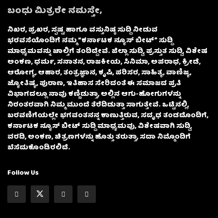
ಬಂಧು ಮಿತ್ರರೇ ನಮಸ್ತೇ,
ನಿಖರ, ಪ್ರಖರ, ಸ್ಪಷ್ಟ ಹಾಗೂ ವಸ್ತುನಿಷ್ಠ ಸುದ್ದಿ ನೀಡುವ
ಭರವಸೆಯೊಂದಿಗೆ ನಮ್ಮ “ಕರ್ನಾಟಕ ನ್ಯೂಸ್ ಬೀಟ್” ಸುದ್ದಿ
ಮಾಧ್ಯಮವನ್ನು ಚಾಲ್ತಿಗೆ ತಂದಿದ್ದೇವೆ. ಜಿಲ್ಲಾ ಸುದ್ದಿ, ಪ್ರಸ್ತುತ ಸುದ್ದಿ, ವಿಶೇಷ
ಅಂಕಣ, ಧರ್ಮ, ಸನಾತನ, ರಾಜಕೀಯ, ಸಿನಿಮಾ, ಅಪರಾಧ, ಕ್ರೀಡೆ,
ಆರೋಗ್ಯ, ಆಹಾರ, ತಂತ್ರಜ್ಞಾನ, ಕೃಷಿ, ಪರಿಸರ, ಸಾಹಿತ್ಯ, ವಾಣಿಜ್ಯ,
ಜ್ಯೋತಿಷ್ಯ, ಪುರಾಣ, ಇತಿಹಾಸ ಸೇರಿದಂತೆ ಈ ಸಮಾಜದ ಪ್ರತಿ
ವಿಭಾಗದಲ್ಲೂ ನಾವು ಕಣ್ಣಿಡುತ್ತಾ, ಅಲ್ಲಿನ ಆಗು-ಹೋಗುಗಳನ್ನು
ನಿರಂತರವಾಗಿ ನಿಮ್ಮ ಮುಂದೆ ತೆರೆದಿಡುತ್ತಾ ಸಾಗುತ್ತೇವೆ. ಒಟ್ಟಿನಲ್ಲಿ,
ಬರವಣಿಗೆಯಲ್ಲೇ ಭಗವಂತನನ್ನ ಕಾಣುತ್ತಿರುವ, ಸದೃಢ ತಂಡದೊಂದಿಗೆ,
ಕರ್ನಾಟಕ ನ್ಯೂಸ್ ಬೀಟ್ ಸುದ್ದಿ ಮಾಧ್ಯಮವು, ವಿಶೇಷವಾಗಿ ಸುದ್ದಿ,
ವರದಿ, ಅಂಕಣ, ಚಿತ್ರಣಗಳನ್ನು ಹೊತ್ತು ತರುತ್ತಾ, ಸದಾ ನಿಮ್ಮೊಂದಿಗೆ
ಬೆಸೆದುಕೊಂಡಿರಲಿದೆ.
Follow Us