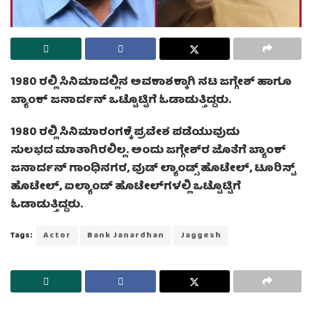
1980 ರಲ್ಲಿ ಸಿನಿಮಾದಲ್ಲಿನ ಅವಕಾಶಕ್ಕಾಗಿ ನಟ ಜಗ್ಗೇಶ್ ಹಾಗೂ
ಬ್ಯಾಂಕ್ ಜನಾರ್ದನ್ ಒಟ್ಟೊಟ್ಟಿಗೆ ಓಡಾಡುತ್ತಿದ್ದರು.
1980 ರಲ್ಲಿ ಸಿನಿಮಾರಂಗಕ್ಕೆ ಪ್ರವೇಶ ಪಡೆಯುವುದು
ಸುಲಭದ ಮಾತಾಗಿರಲಿಲ್ಲ. ಅಂದು ಜಗ್ಗೇಶ್‌ರ ಜೊತೆಗೆ ಬ್ಯಾಂಕ್
ಜನಾರ್ದನ್ ಗಾಂಧಿನಗರ, ವುಡ್ ಲ್ಯಾಂಡ್ಸ್ ಹೊಟೇಲ್, ಟೂರಿಸ್ಟ್
ಹೊಟೇಲ್, ಐಲ್ಯಾಂಡ್ ಹೊಟೇಲ್‌ಗಳಲ್ಲಿ ಒಟ್ಟೊಟ್ಟಿಗೆ
ಓಡಾಡುತ್ತಿದ್ದರು.
Tags:
Actor
Bank Janardhan
Jaggesh