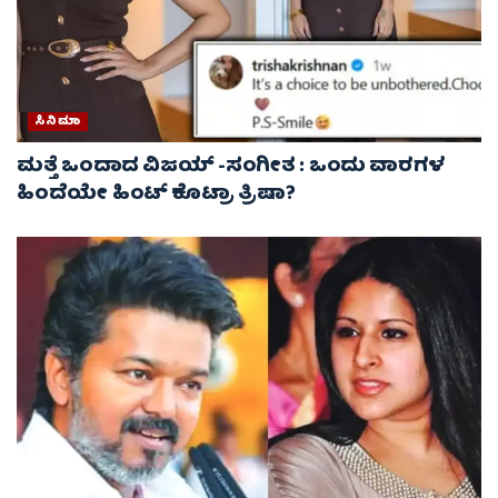
ಸಿನಿಮಾ
ಮತ್ತೆ ಒಂದಾದ ವಿಜಯ್ -ಸಂಗೀತ : ಒಂದು ವಾರಗಳ
ಹಿಂದೆಯೇ ಹಿಂಟ್ ಕೊಟ್ರಾ ತ್ರಿಷಾ?