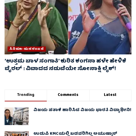
ಸಿನಿಮಾ-ಮನರಂಜನೆ
‘ಉತ್ತಮ ಬಾಳ ಸಂಗಾತಿ’ ಕುರಿತ ಕಂಗನಾ ಹಳೇ ಹೇಳಿಕೆ
ವೈರಲ್ : ವಿವಾದದ ನಡುವೆಯೇ ಸೋನಾಕ್ಷಿ ಲೈಕ್!
Trending
Comments
Latest
ವಿಜಯ ಪತಾಕೆ ಹಾರಿಸಿದ ವಿಜಯ ಭಾರತಿ ವಿದ್ಯಾರ್ಥಿನಿ!
ಉಡುಪಿ KMCಯಲ್ಲಿ ಬಡವರಿಗಿಲ್ಲ ಆಯುಷ್ಮಾನ್