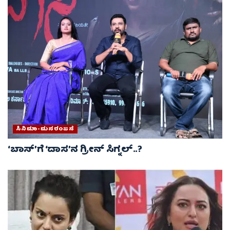
ಸಿನಿಮಾ-ಮನರಂಜನೆ
‘ಬಾಸ್’ಗೆ ‘ದಾಸ’ನ ಗ್ರೀನ್ ಸಿಗ್ನಲ್..?