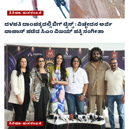
ಸಿನಿಮಾ-ಮನರಂಜನೆ
ದಳಪತಿ ದಾಂಪತ್ಯದಲ್ಲಿ ಬಿಗ್ ಟ್ವಿಸ್ಟ್ : ವಿಚ್ಛೇದನ ಅರ್ಜಿ
ವಾಪಾಸ್‌ ಪಡೆದ ಸಿಎಂ ವಿಜಯ್ ಪತ್ನಿ ಸಂಗೀತಾ‌
ಸಿನಿಮಾ-ಮನರಂಜನೆ