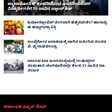
ಪ್ಯಾನಾಸೋನಿಕ್ ಕಂಪನಿಯಿಂದ ಎಂಜಿನಿಯರಿಂಗ್
ವಿದ್ಯಾರ್ಥಿಗಳಿಗೆ 70 ಸಾವಿರ ಸ್ಕಾಲರ್ ಶಿಪ್
ಹಿಮೋಗ್ಲೋಬಿನ್ ವೇಗವಾಗಿ ಹೆಚ್ಚಿಸಬೇಕೇ? ಹಾಗಾದ್ರೆ
ಈ ಹಣ್ಣುಗಳನ್ನು ತಿನ್ನಿ
ಅಂಬ್ಲಿಗೋಳ ಜಲಾಶಯಕ್ಕೆ ಬಾಗಿನ ಅರ್ಪಿಸಿದ ಸಂಸದ
ಬಿ. ವೈ ರಾಘವೇಂದ್ರ
DRDOದ ADA ಅಂಗಸಂಸ್ಥೆಯಲ್ಲಿ 111 ಹುದ್ದೆಗಳ
ನೇಮಕಾತಿ: ಬೆಂಗಳೂರಿನಲ್ಲೇ ಕೆಲಸ, 37 ಸಾವಿರ ರೂ.
ಸಂಬಳ
ಕರ್ನಾಟಕ ನ್ಯೂಸ್ ಬೀಟ್