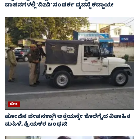
ವಾಹನಗಳಲ್ಲಿ ‘ವಿ2ವಿ’ ಸಂಪರ್ಕ ವ್ಯವಸ್ಥೆ ಕಡ್ಡಾಯ!
ದೇಶ
ಮೋಜಿನ ಜೀವನಕ್ಕಾಗಿ ಅತ್ತೆಯನ್ನೇ ಕೊಲೆಗೈದ ವಿವಾಹಿತ
ಮಹಿಳೆ, ಪ್ರಿಯಕರ ಬಂಧನ!