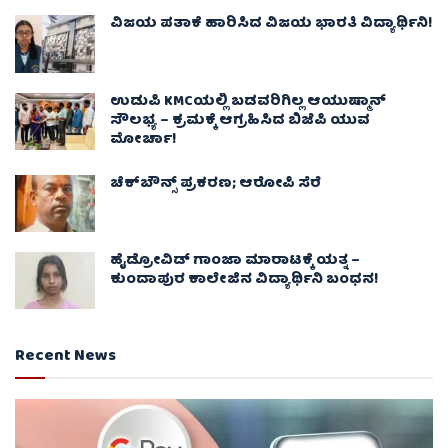
ವಿಜಯ ಪತಾಕೆ ಹಾರಿಸಿದ ವಿಜಯ ಭಾರತಿ ವಿದ್ಯಾರ್ಥಿನಿ!
ಉಡುಪಿ KMCಯಲ್ಲಿ ಬಡವರಿಗಿಲ್ಲ ಆಯುಷ್ಮಾನ್
ಸೌಲಭ್ಯ – ಕ್ರಮಕ್ಕೆ ಆಗ್ರಹಿಸಿದ ಬಿಜೆಪಿ ಯುವ
ಮೋರ್ಚಾ!
ಚೆಕ್​ಬೌನ್ಸ್​ ಪ್ರಕರಣ; ಆರೋಪಿ ಸೆರೆ
ಹೈಡ್ರೋವಿಡ್ ಗಾಂಜಾ ಮಾರಾಟಕ್ಕೆ ಯತ್ನ –
ಕುಂದಾಪುರ ಕಾಲೇಜಿನ ವಿದ್ಯಾರ್ಥಿನಿ ಬಂಧನ!
Recent News