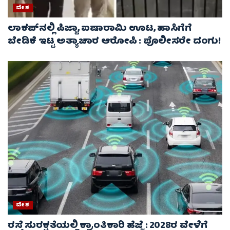
ದೇಶ
ಲಾಕಪ್‌ನಲ್ಲಿ ಪಿಜ್ಜಾ, ಐಷಾರಾಮಿ ಊಟ, ಹಾಸಿಗೆಗೆ
ಬೇಡಿಕೆ ಇಟ್ಟ ಅತ್ಯಾಚಾರ ಆರೋಪಿ : ಪೊಲೀಸರೇ ದಂಗು!
ದೇಶ
ರಸ್ತೆ ಸುರಕ್ಷತೆಯಲ್ಲಿ ಕ್ರಾಂತಿಕಾರಿ ಹೆಜ್ಜೆ : 2028ರ ವೇಳೆಗೆ