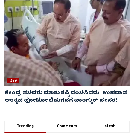
ದೇಶ
ಕೇಂದ್ರ ಸಚಿವರು ಮಾತು ತಪ್ಪಿ ವಂಚಿಸಿದರು : ಉಪವಾಸ
ಅಂತ್ಯದ ಫೋಟೋ ಬಿಡುಗಡೆಗೆ ವಾಂಗ್ಚುಕ್ ಬೇಸರ!
Trending
Comments
Latest