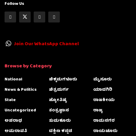
Follow Us
Join Our WhatsApp Channel
Browse by Category
National
ಚಿಕ್ಕಮಗಳೂರು
ಮೈಸೂರು
News & Politics
ಚಿತ್ರದುರ್ಗ
ಯಾದಗಿರಿ
State
ಜ್ಯೋತಿಷ್ಯ
ರಾಜಕೀಯ
Uncategorized
ತಂತ್ರಜ್ಞಾನ
ರಾಜ್ಯ
ಅಪರಾಧ
ತುಮಕೂರು
ರಾಮನಗರ
ಅಮರಾವತಿ
ದಕ್ಷಿಣ ಕನ್ನಡ
ರಾಯಚೂರು