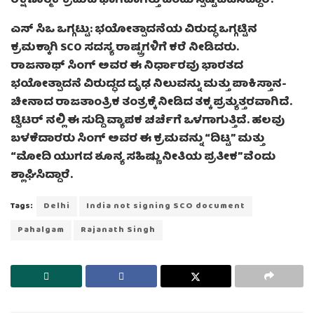
ರಕ್ಷಣಾತ್ಮಕ ಕ್ರಮದ ಭಾಗವಾಗಿತ್ತು ಎಂದು ಸ್ಪಷ್ಟಪಡಿಸಿದ್ದಾರೆ.
ಎಸ್ ಸಿಒ ಒಗ್ಗಟ್ಟು: ಭಯೋತ್ಪಾದನೆಯ ವಿರುದ್ಧ ಒಗ್ಗಟ್ಟಿನ
ಕ್ರಮಕ್ಕಾಗಿ SCO ಸದಸ್ಯ ರಾಷ್ಟ್ರಗಳಿಗೆ ಕರೆ ನೀಡಿದರು.
ರಾಜನಾಥ್ ಸಿಂಗ್ ಅವರ ಈ ನಿರ್ಧಾರವು ಭಾರತದ
ಭಯೋತ್ಪಾದನೆ ವಿರುದ್ಧದ ದೃಢ ನಿಲುವನ್ನು ಮತ್ತು ಪಾಕಿಸ್ತಾನ-
ಚೀನಾದ ರಾಜತಾಂತ್ರಿಕ ತಂತ್ರಕ್ಕೆ ನೀಡಿದ ತಕ್ಕ ಪ್ರತ್ಯುತ್ತರವಾಗಿದೆ.
ಟ್ವಿಟರ್ ನಲ್ಲಿ ಈ ಸುದ್ದಿ ವ್ಯಾಪಕ ಚರ್ಚೆಗೆ ಒಳಗಾಗುತ್ತಿದೆ. ಹಲವು
ಬಳಕೆದಾರರು ಸಿಂಗ್ ಅವರ ಈ ಕ್ರಮವನ್ನು “ದಿಟ್ಟ” ಮತ್ತು
“ಮೋದಿ ಯುಗದ ಶೂನ್ಯ ಸಹಿಷ್ಣು ನೀತಿಯ ಪ್ರತೀಕ”ವೆಂದು
ಶ್ಲಾಘಿಸಿದ್ದಾರೆ.
Tags:
Delhi
India not signing SCO document
Pahalgam
Rajanath Singh