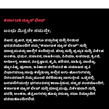
ಕರ್ನಾಟಕ ನ್ಯೂಸ್ ಬೀಟ್
ಬಂಧು ಮಿತ್ರರೇ ನಮಸ್ತೇ,
ನಿಖರ, ಪ್ರಖರ, ಸ್ಪಷ್ಟ ಹಾಗೂ ವಸ್ತುನಿಷ್ಠ ಸುದ್ದಿ ನೀಡುವ
ಭರವಸೆಯೊಂದಿಗೆ ನಮ್ಮ “ಕರ್ನಾಟಕ ನ್ಯೂಸ್ ಬೀಟ್” ಸುದ್ದಿ
ಮಾಧ್ಯಮವನ್ನು ಚಾಲ್ತಿಗೆ ತಂದಿದ್ದೇವೆ. ಜಿಲ್ಲಾ ಸುದ್ದಿ, ಪ್ರಸ್ತುತ ಸುದ್ದಿ, ವಿಶೇಷ
ಅಂಕಣ, ಧರ್ಮ, ಸನಾತನ, ರಾಜಕೀಯ, ಸಿನಿಮಾ, ಅಪರಾಧ, ಕ್ರೀಡೆ,
ಆರೋಗ್ಯ, ಆಹಾರ, ತಂತ್ರಜ್ಞಾನ, ಕೃಷಿ, ಪರಿಸರ, ಸಾಹಿತ್ಯ, ವಾಣಿಜ್ಯ,
ಜ್ಯೋತಿಷ್ಯ, ಪುರಾಣ, ಇತಿಹಾಸ ಸೇರಿದಂತೆ ಈ ಸಮಾಜದ ಪ್ರತಿ
ವಿಭಾಗದಲ್ಲೂ ನಾವು ಕಣ್ಣಿಡುತ್ತಾ, ಅಲ್ಲಿನ ಆಗು-ಹೋಗುಗಳನ್ನು
ನಿರಂತರವಾಗಿ ನಿಮ್ಮ ಮುಂದೆ ತೆರೆದಿಡುತ್ತಾ ಸಾಗುತ್ತೇವೆ. ಒಟ್ಟಿನಲ್ಲಿ,
ಬರವಣಿಗೆಯಲ್ಲೇ ಭಗವಂತನನ್ನ ಕಾಣುತ್ತಿರುವ, ಸದೃಢ ತಂಡದೊಂದಿಗೆ,
ಕರ್ನಾಟಕ ನ್ಯೂಸ್ ಬೀಟ್ ಸುದ್ದಿ ಮಾಧ್ಯಮವು, ವಿಶೇಷವಾಗಿ ಸುದ್ದಿ,
ವರದಿ, ಅಂಕಣ, ಚಿತ್ರಣಗಳನ್ನು ಹೊತ್ತು ತರುತ್ತಾ, ಸದಾ ನಿಮ್ಮೊಂದಿಗೆ
ಬೆಸೆದುಕೊಂಡಿರಲಿದೆ.