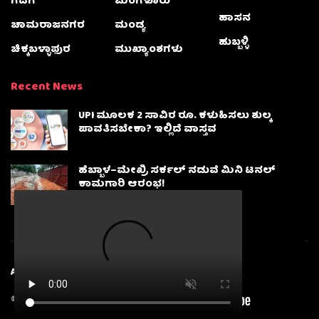
ಗದಗ
ಮಂಗಳೂರು
ಹಾಸನ
ಚಾಮರಾಜನಗರ
ಮಂಡ್ಯ
ಹುಬ್ಬಳ್ಳಿ
ಚಿಕ್ಕಬಳ್ಳಾಫುರ
ಮುಖ್ಯಾಂಶಗಳು
Recent News
UPI ಮೂಲಕ 2 ಸಾವಿರ ರೂ. ಕಳುಹಿಸಲು ಶುಲ್ಕ
ಪಾವತಿಸಬೇಕಾ? ಇಲ್ಲಿದೆ ವಾಸ್ತವ
ಹೆಬ್ಬಾಳ–ಮೇಖ್ರಿ ಸರ್ಕಲ್ ನಡುವೆ ಮಿನಿ ಟನಲ್
ಕಾಮಗಾರಿ ಆರಂಭ!
About
Advertise
Privacy & Policy
Contact Us
© 2025
Karnatakanewsbeat