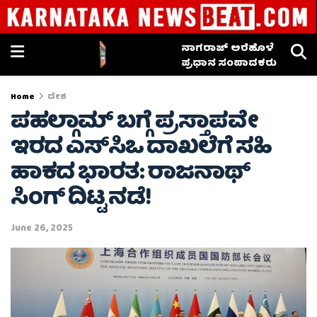
ನಾಗರಾಜ್ ಅರೆಹೊಳೆ
ಪ್ರಧಾನ ಸಂಪಾದಕರು
Home
ದೇಶ
ಪಹಲ್ಗಾಮ್ ಬಗ್ಗೆ ಪ್ರಸ್ತಾಪವೇ
ಇರದ ಎಸ್‌ಸಿಒ ದಾಖಲೆಗೆ ಸಹಿ
ಹಾಕದ ಭಾರತ: ರಾಜನಾಥ್
ಸಿಂಗ್ ದಿಟ್ಟ ನಡೆ!
June 26, 2025