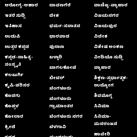
ಆರೋಗ್ಯ-ಆಹಾರ
ದಾವಣಗೆರೆ
ವಾಣಿಜ್ಯ-ವ್ಯಾಪಾರ
ಇತರೆ ಸುದ್ದಿ
ದೇಶ
ವಿಜಯನಗರ
ಇತಿಹಾಸ
ಧರ್ಮ-ಸನಾತನ
ವಿಜಯಪುರ
ಉಡುಪಿ
ಧಾರವಾಡ
ವಿದೇಶ
ಉತ್ತರ ಕನ್ನಡ
ಪುರಾಣ
ವಿಶೇಷ ಅಂಕಣ
ಕನ್ನಡ-ಸಾಹಿತ್ಯ-
ಬಳ್ಳಾರಿ
ವೀಡಿಯೊ ಸುದ್ದಿ
ಸಂಸ್ಕೃತಿ
ಬಾಗಲಕೋಟೆ
ವ್ಯಾಪಾರ
ಕಲಬುರ್ಗಿ
ಬೀದರ್
ಶಿಕ್ಷಣ-ಸ್ಪರ್ಧಾತ್ಮಕ-
ಕೃಷಿ-ಪರಿಸರ
ಉದ್ಯೋಗ
ಬೆಂಗಳೂರು
ಕೊಡಗು
ಶಿವಮೊಗ್ಗ
ಬೆಂಗಳೂರು
ಕೊಪ್ಪಳ
ಗ್ರಾಮಾಂತರ
ಸಿನಿಮಾ
ಕೋಲಾರ
ಬೆಂಗಳೂರು ನಗರ
ಸಿನಿಮಾ-
ಮನರಂಜನೆ
ಕ್ರೀಡೆ
ಬೆಳಗಾವಿ
ಹಾವೇರಿ