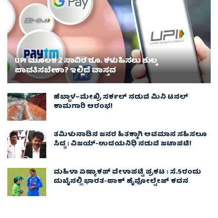
UPI ಮೂಲಕ 2 ಸಾವಿರ ರೂ. ಕಳುಹಿಸಲು ಶುಲ್ಕ
ಪಾವತಿಸಬೇಕಾ? ಇಲ್ಲಿದೆ ವಾಸ್ತವ
ಹೆಬ್ಬಾಳ–ಮೇಖ್ರಿ ಸರ್ಕಲ್ ನಡುವೆ ಮಿನಿ ಟನಲ್
ಕಾಮಗಾರಿ ಆರಂಭ!
ತಮಿಳುನಾಡಿನ ಜನರ ಹಿತಕ್ಕಾಗಿ ಅವಮಾನ ಸಹಿಸಲೂ
ಸಿದ್ಧ : ವಿಜಯ್‌-ಉದಯನಿಧಿ ನಡುವೆ ಜಟಾಪಟಿ!
ಮಹಿಳಾ ಏಷ್ಯಾಕಪ್ ವೇಳಾಪಟ್ಟಿ ಪ್ರಕಟ : ಸೆ.5ರಂದು
ದುಬೈನಲ್ಲಿ ಭಾರತ-ಪಾಕ್‌ ಹೈವೋಲ್ಟೇಜ್ ಕದನ