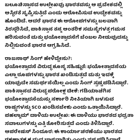
ಬಲೂಚಿಸ್ತಾನದ ಉಲ್ಲೇಖವು ಭಾರತವನ್ನು ಆ ಪ್ರದೇಶದಲ್ಲಿ
ಅಸ್ಥಿರತೆ ಸೃಷ್ಟಿಸುತ್ತಿದೆ ಎಂದು ಆರೋಪಿಸುವ ಉದ್ದೇಶವನ್ನು
ಹೊಂದಿದೆ. ಆದರೆ ಭಾರತ ಈ ಆರೋಪಗಳನ್ನು ಬಲವಾಗಿ
ತಿರಸ್ಕರಿಸಿದೆ, ಪಾಕಿಸ್ತಾನ ತನ್ನ ಆಂತರಿಕ ಸಮಸ್ಯೆಗಳತ್ತ ಗಮನ
ಹರಿಸುವಂತೆ ಮತ್ತು ಭಯೋತ್ಪಾದನೆಗೆ ಬೆಂಬಲ ನೀಡುವುದನ್ನು
ನಿಲ್ಲಿಸುವಂತೆ ಭಾರತ ಆಗ್ರಹಿಸಿದೆ.
ರಾಜನಾಥ್ ಸಿಂಗ್ ಹೇಳಿದ್ದೇನು?:
ಭಯೋತ್ಪಾದನೆ ವಿರುದ್ಧ ಶೂನ್ಯ ಸಹಿಷ್ಣುತೆ: ಭಯೋತ್ಪಾದನೆಯ
ಎಲ್ಲಾ ರೂಪಗಳನ್ನು ಭಾರತ ಖಂಡಿಸುತ್ತದೆ ಮತ್ತು ಇದಕ್ಕೆ
ಯಾವುದೇ ಸಮರ್ಥನೆಯಿಲ್ಲ ಎಂದು ಸಿಂಗ್ ಸ್ಪಷ್ಟಪಡಿಸಿದ್ದಾರೆ.
ಪಾಕಿಸ್ತಾನದ ವಿರುದ್ಧ ಪರೋಕ್ಷ ಟೀಕೆ: ಗಡಿಯಾಚೆಗಿನ
ಭಯೋತ್ಪಾದನೆಯನ್ನು ಸರ್ಕಾರಿ ನೀತಿಯಾಗಿ ಬಳಸುವ
ರಾಷ್ಟ್ರಗಳನ್ನು SCO ಖಂಡಿಸಬೇಕು ಎಂದು ಒತ್ತಾಯಿಸಿದ್ದಾರೆ.
ಪಹಲ್ಗಾಮ್ ದಾಳಿಯ ಉಲ್ಲೇಖ: ಈ ದಾಳಿಯು ಭಾರತದ ಭದ್ರತಾ
ಸವಾಲುಗಳನ್ನು ಎತ್ತಿ ತೋರಿಸುತ್ತದೆ ಎಂದು ತಿಳಿಸಿದ್ದಾರೆ.
ಆಪರೇಷನ್ ಸಿಂದೂರ: ಈ ಕಾರ್ಯಾಚರಣೆಯು ಭಾರತದ