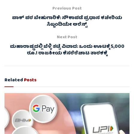
Previous Post
ಪಾಕ್ ಪರ ಬೇಹುಗಾರಿಕೆ: ನೌಕಾಪಡೆ ಪ್ರಧಾನ ಕಚೇರಿಯ
ಸಿಬ್ಬಂದಿಯೇ ಅರೆಸ್ಟ್
Next Post
ಮಹಾರಾಷ್ಟ್ರದಲ್ಲಿ ಬೆಳ್ಳಿ ತಟ್ಟೆ ವಿವಾದ: ಒಂದು ಊಟಕ್ಕೆ 5,000
ರೂ.! ರಾಜಕೀಯ ಕೆಸರೆರೆಚಾಟ ತಾರಕಕ್ಕೆ
Related
Posts