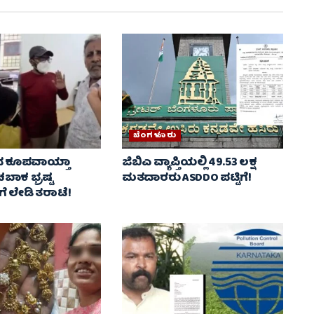
ಬೆಂಗಳೂರು
ರದ ಕೂಪವಾಯ್ತಾ
ಜಿಬಿಎ ವ್ಯಾಪ್ತಿಯಲ್ಲಿ 49.53 ಲಕ್ಷ
ಬಾಕ ಭ್ರಷ್ಟ
ಮತದಾರರು ASDDO ಪಟ್ಟಿಗೆ!
ೆ ಲೇಡಿ ತರಾಟೆ!