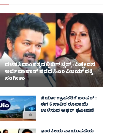
ದಳಪತಿ ದಾಂಪತ್ಯದಲ್ಲಿ ಬಿಗ್ ಟ್ವಿಸ್ಟ್ : ವಿಚ್ಛೇದನ
ಅರ್ಜಿ ವಾಪಾಸ್‌ ಪಡೆದ ಸಿಎಂ ವಿಜಯ್ ಪತ್ನಿ
ಸಂಗೀತಾ‌
ಜಿಯೋ ಗ್ರಾಹಕರಿಗೆ ಬಂಪರ್ :
ಈಗ 6 ಸಾವಿರ ರೂಪಾಯಿ
ಉಳಿಸುವ ಆಫರ್ ಘೋಷಣೆ
ಭಾರತೀಯ ವಾಯುಪಡೆಯ