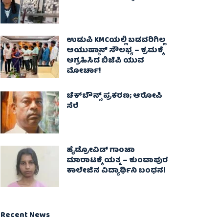
ಉಡುಪಿ KMCಯಲ್ಲಿ ಬಡವರಿಗಿಲ್ಲ
ಆಯುಷ್ಮಾನ್ ಸೌಲಭ್ಯ – ಕ್ರಮಕ್ಕೆ
ಆಗ್ರಹಿಸಿದ ಬಿಜೆಪಿ ಯುವ
ಮೋರ್ಚಾ!
ಚೆಕ್​ಬೌನ್ಸ್​ ಪ್ರಕರಣ; ಆರೋಪಿ
ಸೆರೆ
ಹೈಡ್ರೋವಿಡ್ ಗಾಂಜಾ
ಮಾರಾಟಕ್ಕೆ ಯತ್ನ – ಕುಂದಾಪುರ
ಕಾಲೇಜಿನ ವಿದ್ಯಾರ್ಥಿನಿ ಬಂಧನ!
Recent News