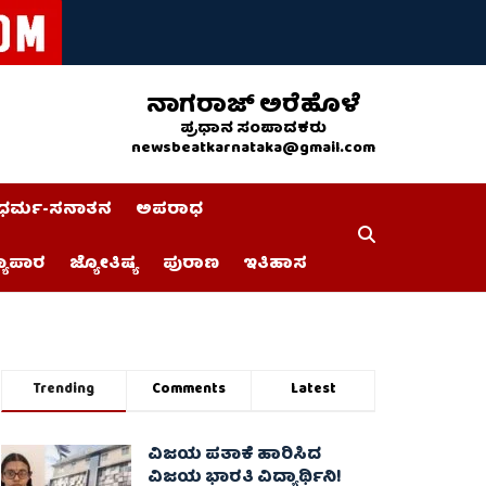
ನಾಗರಾಜ್ ಅರೆಹೊಳೆ
ಪ್ರಧಾನ ಸಂಪಾದಕರು
newsbeatkarnataka@gmail.com
ಧರ್ಮ-ಸನಾತನ
ಅಪರಾಧ
್ಯಾಪಾರ
ಜ್ಯೋತಿಷ್ಯ
ಪುರಾಣ
ಇತಿಹಾಸ
Trending
Comments
Latest
ವಿಜಯ ಪತಾಕೆ ಹಾರಿಸಿದ
ವಿಜಯ ಭಾರತಿ ವಿದ್ಯಾರ್ಥಿನಿ!