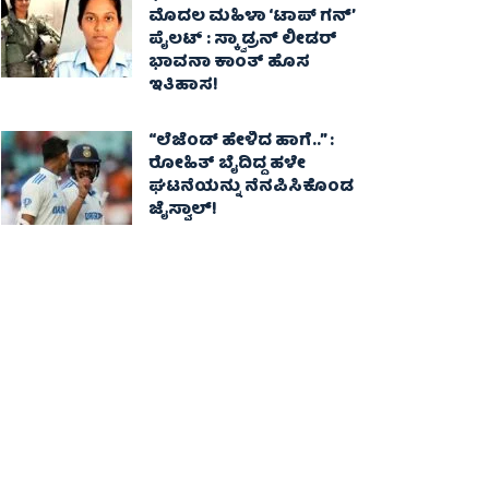
ಮೊದಲ ಮಹಿಳಾ ‘ಟಾಪ್ ಗನ್’
ಪೈಲಟ್ : ಸ್ಕ್ವಾಡ್ರನ್ ಲೀಡರ್
ಭಾವನಾ ಕಾಂತ್ ಹೊಸ
ಇತಿಹಾಸ!
“ಲೆಜೆಂಡ್ ಹೇಳಿದ ಹಾಗೆ..” :
ರೋಹಿತ್ ಬೈದಿದ್ದ ಹಳೇ
ಘಟನೆಯನ್ನು ನೆನಪಿಸಿಕೊಂಡ
ಜೈಸ್ವಾಲ್!