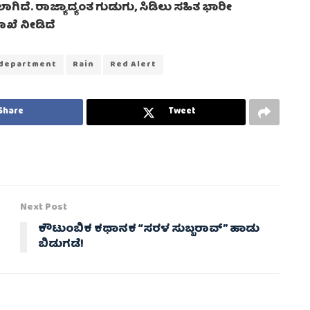
ಿದೆ. ರಾಜ್ಯಾದ್ಯಂತ ಗುಡುಗು, ಸಿಡಿಲು ಸಹಿತ ಭಾರೀ
ಖೆ ನೀಡಿದೆ
 department
Rain
Red Alert
Share
Tweet
Next Post
ಕೌಟುಂಬಿಕ ಕಥಾನಕ “ಸರಳ ಸುಬ್ಬರಾವ್” ಹಾಡು
ಬಿಡುಗಡೆ!