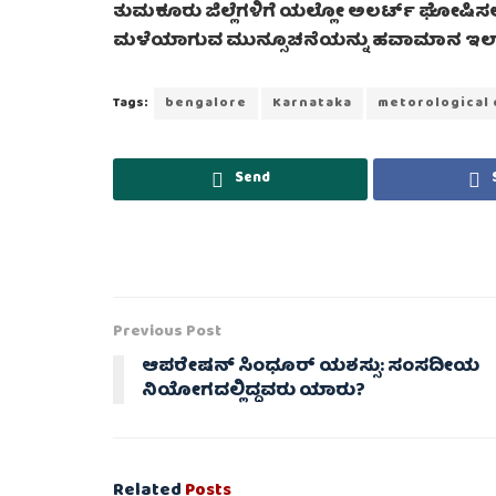
ತುಮಕೂರು ಜಿಲ್ಲೆಗಳಿಗೆ ಯಲ್ಲೋ ಅಲರ್ಟ್ ಘೋಷಿಸಲಾಗ
ಮಳೆಯಾಗುವ ಮುನ್ಸೂಚನೆಯನ್ನು ಹವಾಮಾನ ಇಲಾ
Tags:
bengalore
Karnataka
metorological
Send
Previous Post
ಆಪರೇಷನ್ ಸಿಂಧೂರ್ ಯಶಸ್ಸು: ಸಂಸದೀಯ
ನಿಯೋಗದಲ್ಲಿದ್ದವರು ಯಾರು?
Related
Posts