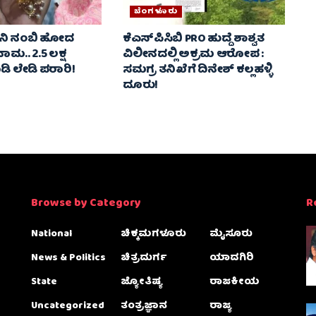
ಬೆಂಗಳೂರು
ೋನಿ ನಂಬಿ ಹೋದ
ಕೆಎಸ್‌ಪಿಸಿಬಿ PRO ಹುದ್ದೆ ಶಾಶ್ವತ
ಗನಾಮ.. 2.5 ಲಕ್ಷ
ವಿಲೀನದಲ್ಲಿ ಅಕ್ರಮ ಆರೋಪ :
ಿ ಲೇಡಿ ಪರಾರಿ!
ಸಮಗ್ರ ತನಿಖೆಗೆ ದಿನೇಶ್ ಕಲ್ಲಹಳ್ಳಿ
ದೂರು!
Browse by Category
R
National
ಚಿಕ್ಕಮಗಳೂರು
ಮೈಸೂರು
News & Politics
ಚಿತ್ರದುರ್ಗ
ಯಾದಗಿರಿ
State
ಜ್ಯೋತಿಷ್ಯ
ರಾಜಕೀಯ
Uncategorized
ತಂತ್ರಜ್ಞಾನ
ರಾಜ್ಯ