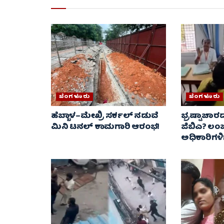
ಬೆಂಗಳೂರು
ಬೆಂಗಳೂರು
ಹೆಬ್ಬಾಳ–ಮೇಖ್ರಿ ಸರ್ಕಲ್ ನಡುವೆ
ಭ್ರಷ್ಟಾಚಾ
ಮಿನಿ ಟನಲ್ ಕಾಮಗಾರಿ ಆರಂಭ!
ಜಿಬಿಎ? ಲಂಚ
ಅಧಿಕಾರಿಗಳಿಗ