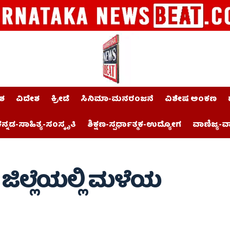
ಶ
ವಿದೇಶ
ಕ್ರೀಡೆ
ಸಿನಿಮಾ-ಮನರಂಜನೆ
ವಿಶೇಷ ಅಂಕಣ
ನ್ನಡ-ಸಾಹಿತ್ಯ-ಸಂಸ್ಕೃತಿ
ಶಿಕ್ಷಣ-ಸ್ಪರ್ಧಾತ್ಮಕ-ಉದ್ಯೋಗ
ವಾಣಿಜ್ಯ-ವ
ಜಿಲ್ಲೆಯಲ್ಲಿ ಮಳೆಯ