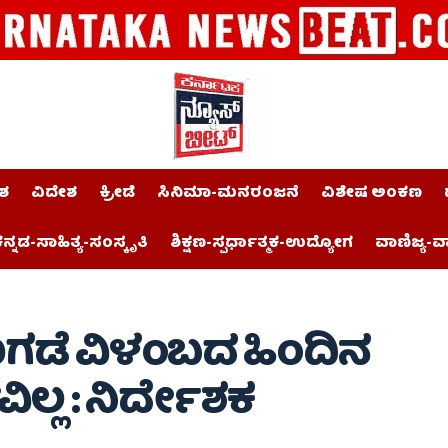
ಶ
ವಿದೇಶ
ಕ್ರೀಡೆ
ಸಿನಿಮಾ-ಮನರಂಜನೆ
ವಿಶೇಷ ಅಂಕಣ
ನ್ನಡ-ಸಾಹಿತ್ಯ-ಸಂಸ್ಕೃತಿ
ಶಿಕ್ಷಣ-ಸ್ಪರ್ಧಾತ್ಮಕ-ಉದ್ಯೋಗ
ವಾಣಿಜ್ಯ-ವ
ಡೆ ವಿಳಂಬದ ಹಿಂದಿನ
ಲ್ಲ : ನಿರ್ದೇಶಕ