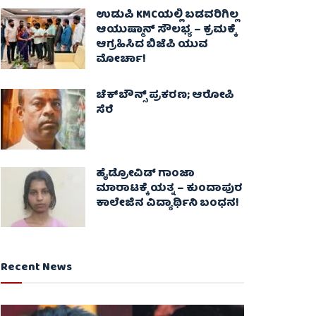
ಉಡುಪಿ KMCಯಲ್ಲಿ ಬಡವರಿಗಿಲ್ಲ
ಆಯುಷ್ಮಾನ್ ಸೌಲಭ್ಯ – ಕ್ರಮಕ್ಕೆ
ಆಗ್ರಹಿಸಿದ ಬಿಜೆಪಿ ಯುವ
ಮೋರ್ಚಾ!
ಚೆಕ್​ಬೌನ್ಸ್​ ಪ್ರಕರಣ; ಆರೋಪಿ
ಸೆರೆ
ಹೈಡ್ರೋವಿಡ್ ಗಾಂಜಾ
ಮಾರಾಟಕ್ಕೆ ಯತ್ನ – ಕುಂದಾಪುರ
ಕಾಲೇಜಿನ ವಿದ್ಯಾರ್ಥಿನಿ ಬಂಧನ!
Recent News