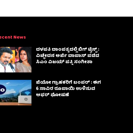
ecent News
ದಳಪತಿ ದಾಂಪತ್ಯದಲ್ಲಿ ಬಿಗ್ ಟ್ವಿಸ್ಟ್ :
ವಿಚ್ಛೇದನ ಅರ್ಜಿ ವಾಪಾಸ್‌ ಪಡೆದ
ಸಿಎಂ ವಿಜಯ್ ಪತ್ನಿ ಸಂಗೀತಾ‌
ಜಿಯೋ ಗ್ರಾಹಕರಿಗೆ ಬಂಪರ್ : ಈಗ
6 ಸಾವಿರ ರೂಪಾಯಿ ಉಳಿಸುವ
ಆಫರ್ ಘೋಷಣೆ