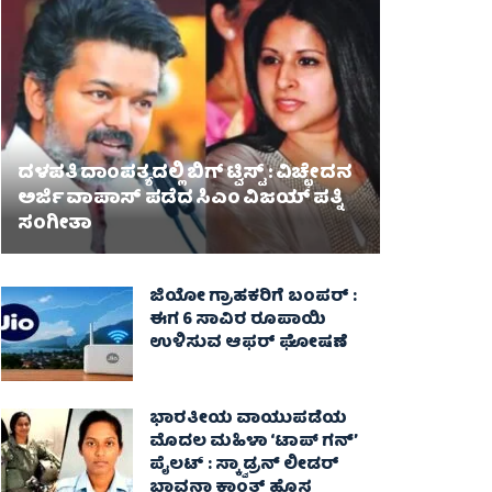
ದಳಪತಿ ದಾಂಪತ್ಯದಲ್ಲಿ ಬಿಗ್ ಟ್ವಿಸ್ಟ್ : ವಿಚ್ಛೇದನ
ಅರ್ಜಿ ವಾಪಾಸ್‌ ಪಡೆದ ಸಿಎಂ ವಿಜಯ್ ಪತ್ನಿ
ಸಂಗೀತಾ‌
ಜಿಯೋ ಗ್ರಾಹಕರಿಗೆ ಬಂಪರ್ :
ಈಗ 6 ಸಾವಿರ ರೂಪಾಯಿ
ಉಳಿಸುವ ಆಫರ್ ಘೋಷಣೆ
ಭಾರತೀಯ ವಾಯುಪಡೆಯ
ಮೊದಲ ಮಹಿಳಾ ‘ಟಾಪ್ ಗನ್’
ಪೈಲಟ್ : ಸ್ಕ್ವಾಡ್ರನ್ ಲೀಡರ್
ಭಾವನಾ ಕಾಂತ್ ಹೊಸ