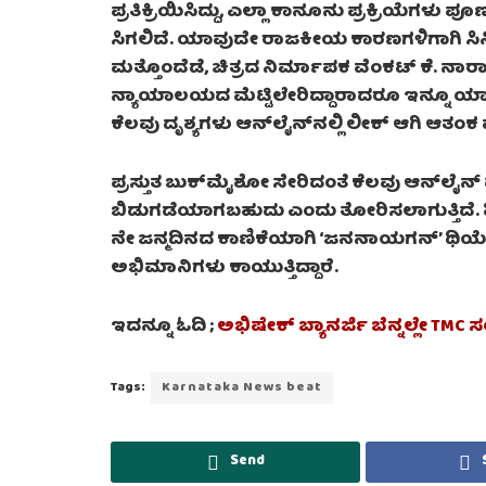
ಪ್ರತಿಕ್ರಿಯಿಸಿದ್ದು, ಎಲ್ಲಾ ಕಾನೂನು ಪ್ರಕ್ರಿಯೆಗ
ಸಿಗಲಿದೆ. ಯಾವುದೇ ರಾಜಕೀಯ ಕಾರಣಗಳಿಗಾಗಿ ಸಿನಿಮಾವ
ಮತ್ತೊಂದೆಡೆ, ಚಿತ್ರದ ನಿರ್ಮಾಪಕ ವೆಂಕಟ್ ಕೆ. ನ
ನ್ಯಾಯಾಲಯದ ಮೆಟ್ಟಿಲೇರಿದ್ದಾರಾದರೂ ಇನ್ನೂ ಯಾವುದೇ ಪ
ಕೆಲವು ದೃಶ್ಯಗಳು ಆನ್‌ಲೈನ್‌ನಲ್ಲಿ ಲೀಕ್ ಆಗಿ ಆತಂಕ
ಪ್ರಸ್ತುತ ಬುಕ್‌ಮೈಶೋ ಸೇರಿದಂತೆ ಕೆಲವು ಆನ್‌ಲೈನ್ 
ಬಿಡುಗಡೆಯಾಗಬಹುದು ಎಂದು ತೋರಿಸಲಾಗುತ್ತಿದೆ.
ನೇ ಜನ್ಮದಿನದ ಕಾಣಿಕೆಯಾಗಿ ‘ಜನನಾಯಗನ್’ ಥಿಯೇ
ಅಭಿಮಾನಿಗಳು ಕಾಯುತ್ತಿದ್ದಾರೆ.
ಇದನ್ನೂ ಓದಿ ;
ಅಭಿಷೇಕ್ ಬ್ಯಾನರ್ಜಿ ಬೆನ್ನಲ್ಲೇ TMC 
Tags:
Karnataka News beat
Send