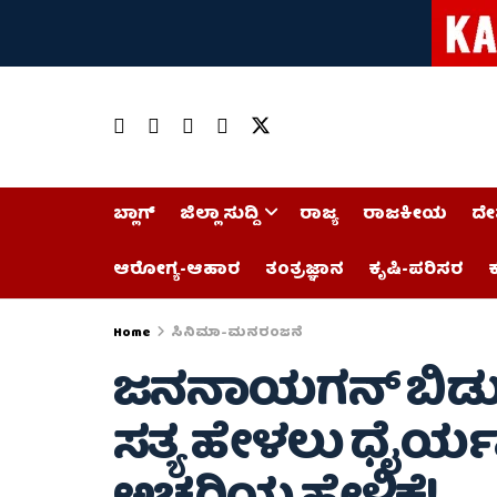
ಬ್ಲಾಗ್
ಜಿಲ್ಲಾ ಸುದ್ದಿ
ರಾಜ್ಯ
ರಾಜಕೀಯ
ದೇ
ಆರೋಗ್ಯ-ಆಹಾರ
ತಂತ್ರಜ್ಞಾನ
ಕೃಷಿ-ಪರಿಸರ
ಕ
Home
ಸಿನಿಮಾ-ಮನರಂಜನೆ
ಜನನಾಯಗನ್ ಬಿಡುಗ
ಸತ್ಯ ಹೇಳಲು ಧೈರ್ಯವಿ