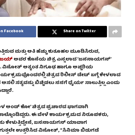
on Facebook
Share on Twitter
ತ್ತಿರುವ ಮತ್ತು ಅತಿ ಹೆಚ್ಚು ಕುತೂಹಲ ಮೂಡಿಸಿರುವ,
ಿಜಯ್
ಅವರ ಕೊನೆಯ ಚಿತ್ರ ಎನ್ನಲಾದ ‘ಜನನಾಯಗನ್’
ೆಚ್. ವಿನೋತ್ ಅತ್ಯಂತ ನಿಗೂಢ ಹಾಗೂ ಅಚ್ಚರಿಯ
ಕಾರ್ಯಕ್ರಮವೊಂದರಲ್ಲಿ ಚಿತ್ರದ ರಿಲೀಸ್ ಡೇಟ್ ಬಗ್ಗೆ ಕೇಳಲಾದ
ವ ಅಸಲಿ ಸತ್ಯವನ್ನು ಬಿಚ್ಚಿಡಲು ನನಗೆ ಧೈರ್ಯ ಸಾಲುತ್ತಿಲ್ಲ ಎಂದು
ದಾರೆ.
 ಅಂಡ್ ಕೋ’ ಚಿತ್ರದ ಪ್ರಚಾರದ ಭಾಗವಾಗಿ
ಾಲ್ಗೊಂಡಿದ್ದರು. ಈ ವೇಳೆ ಕಾರ್ಯಕ್ರಮದ ನಿರೂಪಕರು,
ನಾನು ಕೇಳುತ್ತಿದ್ದೇನೆ, ಜನನಾಯಗನ್ ಯಾವಾಗ
 ನಗುತ್ತಲೇ ಉತ್ತರಿಸಿದ ವಿನೋತ್, “ಸಿನಿಮಾ ಬಿಡುಗಡೆ