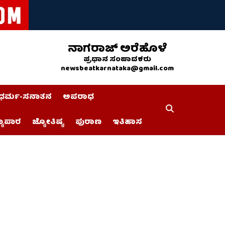
ನಾಗರಾಜ್ ಅರೆಹೊಳೆ
ಪ್ರಧಾನ ಸಂಪಾದಕರು
newsbeatkarnataka@gmail.com
ಧರ್ಮ-ಸನಾತನ
ಅಪರಾಧ
್ಯಾಪಾರ
ಜ್ಯೋತಿಷ್ಯ
ಪುರಾಣ
ಇತಿಹಾಸ