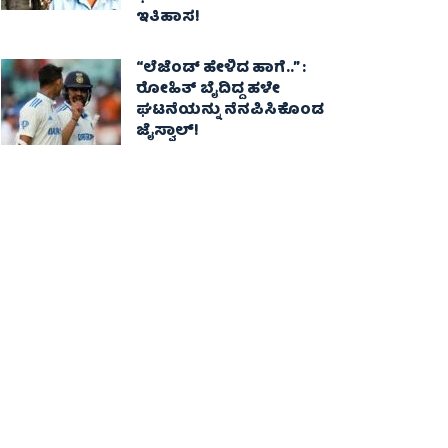
ಇತಿಹಾಸ!
“ಲೆಜೆಂಡ್ ಹೇಳಿದ ಹಾಗೆ..” :
ರೋಹಿತ್ ಬೈದಿದ್ದ ಹಳೇ
ಘಟನೆಯನ್ನು ನೆನಪಿಸಿಕೊಂಡ
ಜೈಸ್ವಾಲ್!