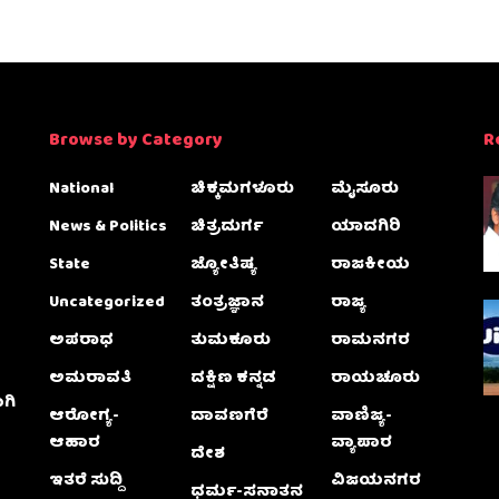
Browse by Category
R
National
ಚಿಕ್ಕಮಗಳೂರು
ಮೈಸೂರು
News & Politics
ಚಿತ್ರದುರ್ಗ
ಯಾದಗಿರಿ
State
ಜ್ಯೋತಿಷ್ಯ
ರಾಜಕೀಯ
Uncategorized
ತಂತ್ರಜ್ಞಾನ
ರಾಜ್ಯ
ಅಪರಾಧ
ತುಮಕೂರು
ರಾಮನಗರ
ಅಮರಾವತಿ
ದಕ್ಷಿಣ ಕನ್ನಡ
ರಾಯಚೂರು
ಗಿ
ಆರೋಗ್ಯ-
ದಾವಣಗೆರೆ
ವಾಣಿಜ್ಯ-
ಆಹಾರ
ವ್ಯಾಪಾರ
ದೇಶ
ಇತರೆ ಸುದ್ದಿ
ವಿಜಯನಗರ
ಧರ್ಮ-ಸನಾತನ