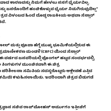
ಜವಾದ ಕಾರಣವನ್ನು ನಿಮಗೆ ಹೇಳಲು ನನಗೆ ಧೈರ್ಯವಿಲ್ಲ.
ನು ಜನರೊಂದಿಗೆ ಹಂಚಿಕೊಳ್ಳುವ ಧೈರ್ಯ ನಿಮಗಿರುವುದಿಲ್ಲ”
ತ್ರದ ವಿಳಂಬದ ಹಿಂದೆ ದೊಡ್ಡ ರಾಜಕೀಯ ಅಥವಾ ಸೆನ್ಸಾರ್
ದೆ.
ರ
ಲ್ ಮತ್ತು ಪೂಜಾ ಹೆಗ್ಡೆ ಮುಖ್ಯ ಭೂಮಿಕೆಯಲ್ಲಿರುವ ಈ
ರ ಪ್ರಮಾಣೀಕರಣ ಮಂಡಳಿ (CBFC) ಯಿಂದ ಸೆನ್ಸಾರ್
, ಈ ವರ್ಷದ ಜನವರಿಯಲ್ಲಿ ಪೊಂಗಲ್ ಹಬ್ಬದ ಸಂದರ್ಭದಲ್ಲಿ,
 ತಿಂಗಳುಗಳ ಮುಂಚಿತವಾಗಿ ಈ ಚಿತ್ರ
 ಪರಿಶೀಲನಾ ಸಮಿತಿಯ ಸದಸ್ಯರೊಬ್ಬರು ಆಕ್ಷೇಪಣೆ ಎತ್ತಿದ
ಗ್ ಕಮಿಟಿ) ಕಳುಹಿಸಲಾಯಿತು. ಇದರಿಂದಾಗಿ ಚಿತ್ರದ ಬಿಡುಗಡೆ
ತ್ರಜ್ಞಾನ ಸಚಿವ ರಾಜ್‌ಮೋಹನ್ ಆರ್ಮುಗಂ ಇತ್ತೀಚೆಗೆ