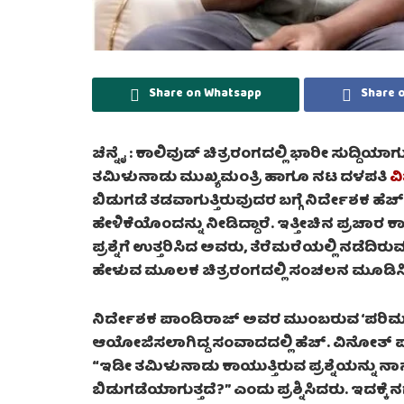
Share on Whatsapp
Share 
ಚೆನ್ನೈ :
ಕಾಲಿವುಡ್ ಚಿತ್ರರಂಗದಲ್ಲಿ ಭಾರೀ ಸುದ್ದಿಯಾಗು
ತಮಿಳುನಾಡು ಮುಖ್ಯಮಂತ್ರಿ ಹಾಗೂ ನಟ ದಳಪತಿ
ವ
ಬಿಡುಗಡೆ ತಡವಾಗುತ್ತಿರುವುದರ ಬಗ್ಗೆ ನಿರ್ದೇಶಕ ಹ
ಹೇಳಿಕೆಯೊಂದನ್ನು ನೀಡಿದ್ದಾರೆ. ಇತ್ತೀಚಿನ ಪ್ರಚಾರ 
ಪ್ರಶ್ನೆಗೆ ಉತ್ತರಿಸಿದ ಅವರು, ತೆರೆಮರೆಯಲ್ಲಿ ನಡೆದಿರು
ಹೇಳುವ ಮೂಲಕ ಚಿತ್ರರಂಗದಲ್ಲಿ ಸಂಚಲನ ಮೂಡಿಸಿದ್
ನಿರ್ದೇಶಕ ಪಾಂಡಿರಾಜ್ ಅವರ ಮುಂಬರುವ ‘ಪರಿಮಳ
ಆಯೋಜಿಸಲಾಗಿದ್ದ ಸಂವಾದದಲ್ಲಿ ಹೆಚ್. ವಿನೋತ್ ಪ
“ಇಡೀ ತಮಿಳುನಾಡು ಕಾಯುತ್ತಿರುವ ಪ್ರಶ್ನೆಯನ್ನು 
ಬಿಡುಗಡೆಯಾಗುತ್ತದೆ?” ಎಂದು ಪ್ರಶ್ನಿಸಿದರು. ಇದಕ್ಕೆ