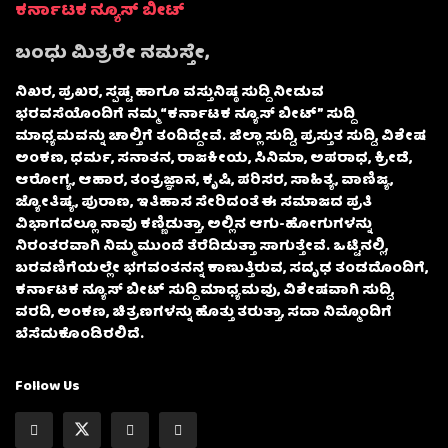
ಕರ್ನಾಟಕ ನ್ಯೂಸ್ ಬೀಟ್
ಬಂಧು ಮಿತ್ರರೇ ನಮಸ್ತೇ,
ನಿಖರ, ಪ್ರಖರ, ಸ್ಪಷ್ಟ ಹಾಗೂ ವಸ್ತುನಿಷ್ಠ ಸುದ್ದಿ ನೀಡುವ
ಭರವಸೆಯೊಂದಿಗೆ ನಮ್ಮ “ಕರ್ನಾಟಕ ನ್ಯೂಸ್ ಬೀಟ್” ಸುದ್ದಿ
ಮಾಧ್ಯಮವನ್ನು ಚಾಲ್ತಿಗೆ ತಂದಿದ್ದೇವೆ. ಜಿಲ್ಲಾ ಸುದ್ದಿ, ಪ್ರಸ್ತುತ ಸುದ್ದಿ, ವಿಶೇಷ
ಅಂಕಣ, ಧರ್ಮ, ಸನಾತನ, ರಾಜಕೀಯ, ಸಿನಿಮಾ, ಅಪರಾಧ, ಕ್ರೀಡೆ,
ಆರೋಗ್ಯ, ಆಹಾರ, ತಂತ್ರಜ್ಞಾನ, ಕೃಷಿ, ಪರಿಸರ, ಸಾಹಿತ್ಯ, ವಾಣಿಜ್ಯ,
ಜ್ಯೋತಿಷ್ಯ, ಪುರಾಣ, ಇತಿಹಾಸ ಸೇರಿದಂತೆ ಈ ಸಮಾಜದ ಪ್ರತಿ
ವಿಭಾಗದಲ್ಲೂ ನಾವು ಕಣ್ಣಿಡುತ್ತಾ, ಅಲ್ಲಿನ ಆಗು-ಹೋಗುಗಳನ್ನು
ನಿರಂತರವಾಗಿ ನಿಮ್ಮ ಮುಂದೆ ತೆರೆದಿಡುತ್ತಾ ಸಾಗುತ್ತೇವೆ. ಒಟ್ಟಿನಲ್ಲಿ,
ಬರವಣಿಗೆಯಲ್ಲೇ ಭಗವಂತನನ್ನ ಕಾಣುತ್ತಿರುವ, ಸದೃಢ ತಂಡದೊಂದಿಗೆ,
ಕರ್ನಾಟಕ ನ್ಯೂಸ್ ಬೀಟ್ ಸುದ್ದಿ ಮಾಧ್ಯಮವು, ವಿಶೇಷವಾಗಿ ಸುದ್ದಿ,
ವರದಿ, ಅಂಕಣ, ಚಿತ್ರಣಗಳನ್ನು ಹೊತ್ತು ತರುತ್ತಾ, ಸದಾ ನಿಮ್ಮೊಂದಿಗೆ
ಬೆಸೆದುಕೊಂಡಿರಲಿದೆ.
Follow Us