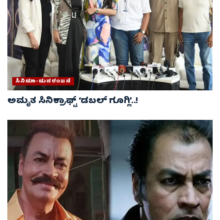
ಸಿನಿಮಾ-ಮನರಂಜನೆ
ಅಮೃತ ಸಿನಿಕ್ರಾಫ್ಟ್ ‘ಡಬಲ್ ಗೂಗ್ಲಿ’..!