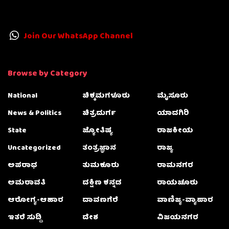
Join Our WhatsApp Channel
Browse by Category
National
ಚಿಕ್ಕಮಗಳೂರು
ಮೈಸೂರು
News & Politics
ಚಿತ್ರದುರ್ಗ
ಯಾದಗಿರಿ
State
ಜ್ಯೋತಿಷ್ಯ
ರಾಜಕೀಯ
Uncategorized
ತಂತ್ರಜ್ಞಾನ
ರಾಜ್ಯ
ಅಪರಾಧ
ತುಮಕೂರು
ರಾಮನಗರ
ಅಮರಾವತಿ
ದಕ್ಷಿಣ ಕನ್ನಡ
ರಾಯಚೂರು
ಆರೋಗ್ಯ-ಆಹಾರ
ದಾವಣಗೆರೆ
ವಾಣಿಜ್ಯ-ವ್ಯಾಪಾರ
ಇತರೆ ಸುದ್ದಿ
ದೇಶ
ವಿಜಯನಗರ