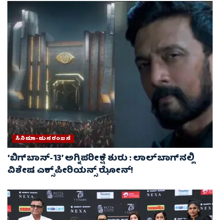
ಸಿನಿಮಾ-ಮನರಂಜನೆ
‘ಬಿಗ್‌ಬಾಸ್-13’ ಅಗ್ನಿಪರೀಕ್ಷೆ ಶುರು : ಲಾಲ್‌ಬಾಗ್‌ನಲ್ಲಿ
ವಿಶೇಷ ಎಕ್ಸ್‌ಪೀರಿಯನ್ಸ್ ಝೋನ್!