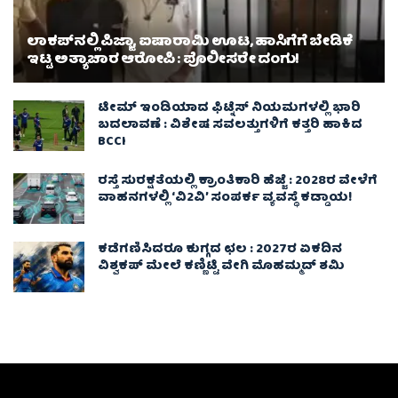
ಲಾಕಪ್‌ನಲ್ಲಿ ಪಿಜ್ಜಾ, ಐಷಾರಾಮಿ ಊಟ, ಹಾಸಿಗೆಗೆ ಬೇಡಿಕೆ
ಇಟ್ಟ ಅತ್ಯಾಚಾರ ಆರೋಪಿ : ಪೊಲೀಸರೇ ದಂಗು!
ಟೀಮ್ ಇಂಡಿಯಾದ ಫಿಟ್ನೆಸ್ ನಿಯಮಗಳಲ್ಲಿ ಭಾರಿ
ಬದಲಾವಣೆ : ವಿಶೇಷ ಸವಲತ್ತುಗಳಿಗೆ ಕತ್ತರಿ ಹಾಕಿದ
BCCI
ರಸ್ತೆ ಸುರಕ್ಷತೆಯಲ್ಲಿ ಕ್ರಾಂತಿಕಾರಿ ಹೆಜ್ಜೆ : 2028ರ ವೇಳೆಗೆ
ವಾಹನಗಳಲ್ಲಿ ‘ವಿ2ವಿ’ ಸಂಪರ್ಕ ವ್ಯವಸ್ಥೆ ಕಡ್ಡಾಯ!
ಕಡೆಗಣಿಸಿದರೂ ಕುಗ್ಗದ ಛಲ : 2027ರ ಏಕದಿನ
ವಿಶ್ವಕಪ್‌ ಮೇಲೆ ಕಣ್ಣಿಟ್ಟಿ ವೇಗಿ ಮೊಹಮ್ಮದ್ ಶಮಿ