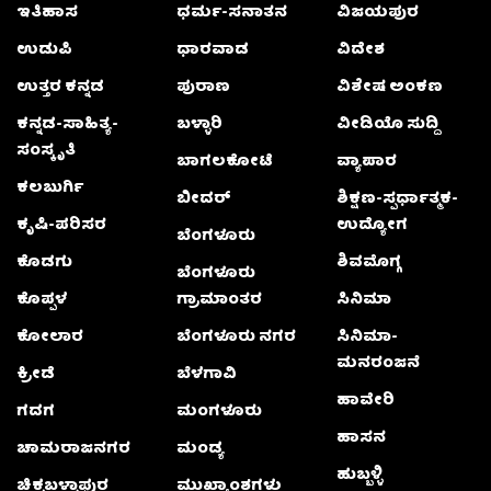
ಇತಿಹಾಸ
ಧರ್ಮ-ಸನಾತನ
ವಿಜಯಪುರ
ಉಡುಪಿ
ಧಾರವಾಡ
ವಿದೇಶ
ಉತ್ತರ ಕನ್ನಡ
ಪುರಾಣ
ವಿಶೇಷ ಅಂಕಣ
ಕನ್ನಡ-ಸಾಹಿತ್ಯ-
ಬಳ್ಳಾರಿ
ವೀಡಿಯೊ ಸುದ್ದಿ
ಸಂಸ್ಕೃತಿ
ಬಾಗಲಕೋಟೆ
ವ್ಯಾಪಾರ
ಕಲಬುರ್ಗಿ
ಬೀದರ್
ಶಿಕ್ಷಣ-ಸ್ಪರ್ಧಾತ್ಮಕ-
ಕೃಷಿ-ಪರಿಸರ
ಉದ್ಯೋಗ
ಬೆಂಗಳೂರು
ಕೊಡಗು
ಶಿವಮೊಗ್ಗ
ಬೆಂಗಳೂರು
ಕೊಪ್ಪಳ
ಗ್ರಾಮಾಂತರ
ಸಿನಿಮಾ
ಕೋಲಾರ
ಬೆಂಗಳೂರು ನಗರ
ಸಿನಿಮಾ-
ಮನರಂಜನೆ
ಕ್ರೀಡೆ
ಬೆಳಗಾವಿ
ಹಾವೇರಿ
ಗದಗ
ಮಂಗಳೂರು
ಹಾಸನ
ಚಾಮರಾಜನಗರ
ಮಂಡ್ಯ
ಹುಬ್ಬಳ್ಳಿ
ಚಿಕ್ಕಬಳ್ಳಾಫುರ
ಮುಖ್ಯಾಂಶಗಳು