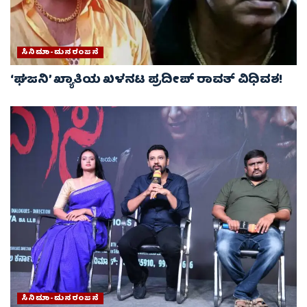
ಸಿನಿಮಾ-ಮನರಂಜನೆ
‘ಘಜನಿ’ ಖ್ಯಾತಿಯ ಖಳನಟ ಪ್ರದೀಪ್ ರಾವತ್ ವಿಧಿವಶ!
ಸಿನಿಮಾ-ಮನರಂಜನೆ