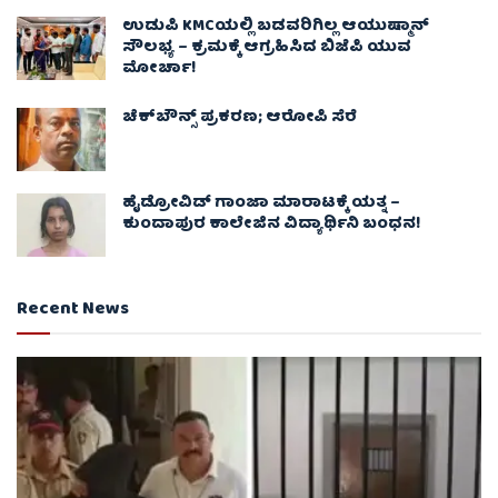
ಉಡುಪಿ KMCಯಲ್ಲಿ ಬಡವರಿಗಿಲ್ಲ ಆಯುಷ್ಮಾನ್
ಸೌಲಭ್ಯ – ಕ್ರಮಕ್ಕೆ ಆಗ್ರಹಿಸಿದ ಬಿಜೆಪಿ ಯುವ
ಮೋರ್ಚಾ!
ಚೆಕ್​ಬೌನ್ಸ್​ ಪ್ರಕರಣ; ಆರೋಪಿ ಸೆರೆ
ಹೈಡ್ರೋವಿಡ್ ಗಾಂಜಾ ಮಾರಾಟಕ್ಕೆ ಯತ್ನ –
ಕುಂದಾಪುರ ಕಾಲೇಜಿನ ವಿದ್ಯಾರ್ಥಿನಿ ಬಂಧನ!
Recent News