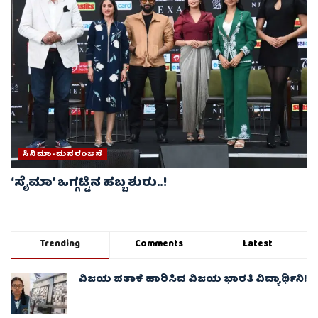
ಸಿನಿಮಾ-ಮನರಂಜನೆ
‘ಸೈಮಾ’ ಒಗ್ಗಟ್ಟಿನ ಹಬ್ಬ ಶುರು..!
Trending
Comments
Latest
ವಿಜಯ ಪತಾಕೆ ಹಾರಿಸಿದ ವಿಜಯ ಭಾರತಿ ವಿದ್ಯಾರ್ಥಿನಿ!