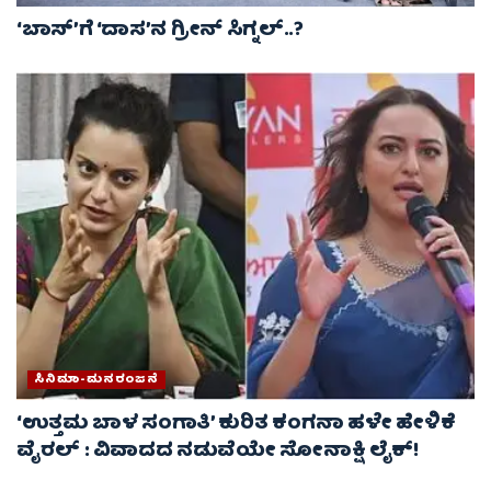
‘ಬಾಸ್’ಗೆ ‘ದಾಸ’ನ ಗ್ರೀನ್ ಸಿಗ್ನಲ್..?
ಸಿನಿಮಾ-ಮನರಂಜನೆ
‘ಉತ್ತಮ ಬಾಳ ಸಂಗಾತಿ’ ಕುರಿತ ಕಂಗನಾ ಹಳೇ ಹೇಳಿಕೆ
ವೈರಲ್ : ವಿವಾದದ ನಡುವೆಯೇ ಸೋನಾಕ್ಷಿ ಲೈಕ್!