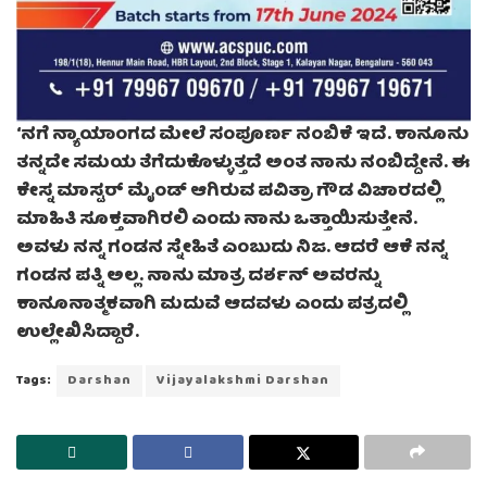
‘ನಗೆ ನ್ಯಾಯಾಂಗದ ಮೇಲೆ ಸಂಪೂರ್ಣ ನಂಬಿಕೆ ಇದೆ. ಕಾನೂನು
ತನ್ನದೇ ಸಮಯ ತೆಗೆದುಕೊಳ್ಳುತ್ತದೆ ಅಂತ ನಾನು ನಂಬಿದ್ದೇನೆ. ಈ
ಕೇಸ್ನ ಮಾಸ್ಟರ್ ಮೈಂಡ್ ಆಗಿರುವ ಪವಿತ್ರಾ ಗೌಡ ವಿಚಾರದಲ್ಲಿ
ಮಾಹಿತಿ ಸೂಕ್ತವಾಗಿರಲಿ ಎಂದು ನಾನು ಒತ್ತಾಯಿಸುತ್ತೇನೆ.
ಅವಳು ನನ್ನ ಗಂಡನ ಸ್ನೇಹಿತೆ ಎಂಬುದು ನಿಜ. ಆದರೆ ಆಕೆ ನನ್ನ
ಗಂಡನ ಪತ್ನಿ ಅಲ್ಲ. ನಾನು ಮಾತ್ರ ದರ್ಶನ್ ಅವರನ್ನು
ಕಾನೂನಾತ್ಮಕವಾಗಿ ಮದುವೆ ಆದವಳು ಎಂದು ಪತ್ರದಲ್ಲಿ
ಉಲ್ಲೇಖಿಸಿದ್ದಾರೆ.
Tags:
Darshan
Vijayalakshmi Darshan