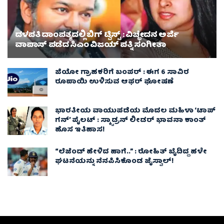
ದಳಪತಿ ದಾಂಪತ್ಯದಲ್ಲಿ ಬಿಗ್ ಟ್ವಿಸ್ಟ್ : ವಿಚ್ಛೇದನ ಅರ್ಜಿ
ವಾಪಾಸ್‌ ಪಡೆದ ಸಿಎಂ ವಿಜಯ್ ಪತ್ನಿ ಸಂಗೀತಾ‌
ಜಿಯೋ ಗ್ರಾಹಕರಿಗೆ ಬಂಪರ್ : ಈಗ 6 ಸಾವಿರ
ರೂಪಾಯಿ ಉಳಿಸುವ ಆಫರ್ ಘೋಷಣೆ
ಭಾರತೀಯ ವಾಯುಪಡೆಯ ಮೊದಲ ಮಹಿಳಾ ‘ಟಾಪ್
ಗನ್’ ಪೈಲಟ್ : ಸ್ಕ್ವಾಡ್ರನ್ ಲೀಡರ್ ಭಾವನಾ ಕಾಂತ್
ಹೊಸ ಇತಿಹಾಸ!
“ಲೆಜೆಂಡ್ ಹೇಳಿದ ಹಾಗೆ..” : ರೋಹಿತ್ ಬೈದಿದ್ದ ಹಳೇ
ಘಟನೆಯನ್ನು ನೆನಪಿಸಿಕೊಂಡ ಜೈಸ್ವಾಲ್!