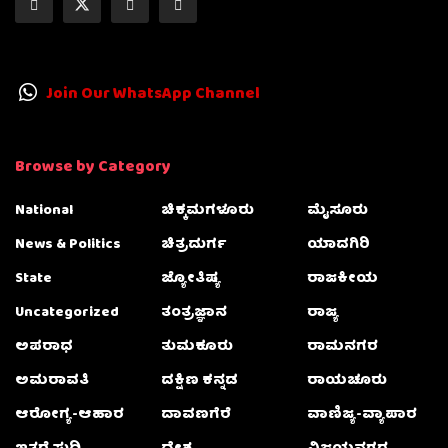
Join Our WhatsApp Channel
Browse by Category
National
ಚಿಕ್ಕಮಗಳೂರು
ಮೈಸೂರು
News & Politics
ಚಿತ್ರದುರ್ಗ
ಯಾದಗಿರಿ
State
ಜ್ಯೋತಿಷ್ಯ
ರಾಜಕೀಯ
Uncategorized
ತಂತ್ರಜ್ಞಾನ
ರಾಜ್ಯ
ಅಪರಾಧ
ತುಮಕೂರು
ರಾಮನಗರ
ಅಮರಾವತಿ
ದಕ್ಷಿಣ ಕನ್ನಡ
ರಾಯಚೂರು
ಆರೋಗ್ಯ-ಆಹಾರ
ದಾವಣಗೆರೆ
ವಾಣಿಜ್ಯ-ವ್ಯಾಪಾರ