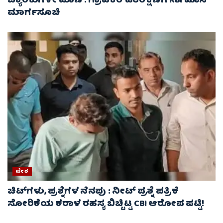
ಬ್ಯಾಂಕುಗಳೇ ಹೊಣೆ : ಗ್ರಾಹಕರ ಹಿತರಕ್ಷಣೆಗೆ RBI ಹೊಸ
ಮಾರ್ಗಸೂಚಿ
ದೇಶ
ಚಿಟ್‌ಗಳು, ಪ್ರಶ್ನೆಗಳ ನೆನಪು : ನೀಟ್ ಪ್ರಶ್ನೆ ಪತ್ರಿಕೆ
ಸೋರಿಕೆಯ ಕರಾಳ ರಹಸ್ಯ ಬಿಚ್ಚಿಟ್ಟ CBI ಆರೋಪ ಪಟ್ಟಿ!