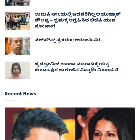
ಉಡುಪಿ KMCಯಲ್ಲಿ ಬಡವರಿಗಿಲ್ಲ ಆಯುಷ್ಮಾನ್
ಸೌಲಭ್ಯ – ಕ್ರಮಕ್ಕೆ ಆಗ್ರಹಿಸಿದ ಬಿಜೆಪಿ ಯುವ
ಮೋರ್ಚಾ!
ಚೆಕ್​ಬೌನ್ಸ್​ ಪ್ರಕರಣ; ಆರೋಪಿ ಸೆರೆ
ಹೈಡ್ರೋವಿಡ್ ಗಾಂಜಾ ಮಾರಾಟಕ್ಕೆ ಯತ್ನ –
ಕುಂದಾಪುರ ಕಾಲೇಜಿನ ವಿದ್ಯಾರ್ಥಿನಿ ಬಂಧನ!
Recent News