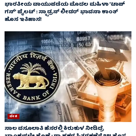
ಭಾರತೀಯ ವಾಯುಪಡೆಯ ಮೊದಲ ಮಹಿಳಾ ‘ಟಾಪ್
ಗನ್’ ಪೈಲಟ್ : ಸ್ಕ್ವಾಡ್ರನ್ ಲೀಡರ್ ಭಾವನಾ ಕಾಂತ್
ಹೊಸ ಇತಿಹಾಸ!
ದೇಶ
ಸಾಲ ವಸೂಲಾತಿ ಹೆಸರಲ್ಲಿ ಕಿರುಕುಳ ನೀಡಿದ್ರೆ