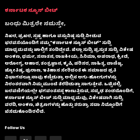
ಕರ್ನಾಟಕ ನ್ಯೂಸ್ ಬೀಟ್
ಬಂಧು ಮಿತ್ರರೇ ನಮಸ್ತೇ,
ನಿಖರ, ಪ್ರಖರ, ಸ್ಪಷ್ಟ ಹಾಗೂ ವಸ್ತುನಿಷ್ಠ ಸುದ್ದಿ ನೀಡುವ
ಭರವಸೆಯೊಂದಿಗೆ ನಮ್ಮ “ಕರ್ನಾಟಕ ನ್ಯೂಸ್ ಬೀಟ್” ಸುದ್ದಿ
ಮಾಧ್ಯಮವನ್ನು ಚಾಲ್ತಿಗೆ ತಂದಿದ್ದೇವೆ. ಜಿಲ್ಲಾ ಸುದ್ದಿ, ಪ್ರಸ್ತುತ ಸುದ್ದಿ, ವಿಶೇಷ
ಅಂಕಣ, ಧರ್ಮ, ಸನಾತನ, ರಾಜಕೀಯ, ಸಿನಿಮಾ, ಅಪರಾಧ, ಕ್ರೀಡೆ,
ಆರೋಗ್ಯ, ಆಹಾರ, ತಂತ್ರಜ್ಞಾನ, ಕೃಷಿ, ಪರಿಸರ, ಸಾಹಿತ್ಯ, ವಾಣಿಜ್ಯ,
ಜ್ಯೋತಿಷ್ಯ, ಪುರಾಣ, ಇತಿಹಾಸ ಸೇರಿದಂತೆ ಈ ಸಮಾಜದ ಪ್ರತಿ
ವಿಭಾಗದಲ್ಲೂ ನಾವು ಕಣ್ಣಿಡುತ್ತಾ, ಅಲ್ಲಿನ ಆಗು-ಹೋಗುಗಳನ್ನು
ನಿರಂತರವಾಗಿ ನಿಮ್ಮ ಮುಂದೆ ತೆರೆದಿಡುತ್ತಾ ಸಾಗುತ್ತೇವೆ. ಒಟ್ಟಿನಲ್ಲಿ,
ಬರವಣಿಗೆಯಲ್ಲೇ ಭಗವಂತನನ್ನ ಕಾಣುತ್ತಿರುವ, ಸದೃಢ ತಂಡದೊಂದಿಗೆ,
ಕರ್ನಾಟಕ ನ್ಯೂಸ್ ಬೀಟ್ ಸುದ್ದಿ ಮಾಧ್ಯಮವು, ವಿಶೇಷವಾಗಿ ಸುದ್ದಿ,
ವರದಿ, ಅಂಕಣ, ಚಿತ್ರಣಗಳನ್ನು ಹೊತ್ತು ತರುತ್ತಾ, ಸದಾ ನಿಮ್ಮೊಂದಿಗೆ
ಬೆಸೆದುಕೊಂಡಿರಲಿದೆ.
Follow Us