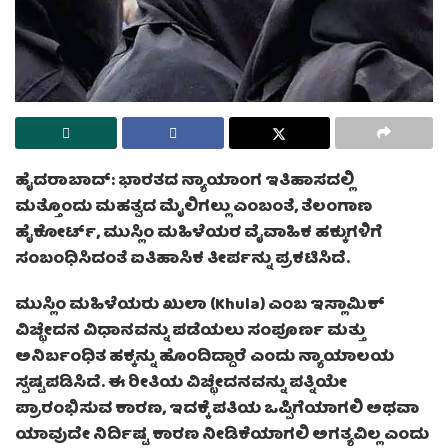
ಹೈದರಾಬಾದ್: ಭಾರತದ ನ್ಯಾಯಾಂಗ ಇತಿಹಾಸದಲ್ಲಿ
ಮತ್ತೊಂದು ಮಹತ್ವದ ಮೈಲಿಗಲ್ಲು ಎಂಬಂತೆ, ತೆಲಂಗಾಣ
ಹೈಕೋರ್ಟ್, ಮುಸ್ಲಿಂ ಮಹಿಳೆಯರ ವೈವಾಹಿಕ ಹಕ್ಕುಗಳಿಗೆ
ಸಂಬಂಧಿಸಿದಂತೆ ಐತಿಹಾಸಿಕ ತೀರ್ಪನ್ನು ಪ್ರಕಟಿಸಿದೆ.
ಮುಸ್ಲಿಂ ಮಹಿಳೆಯರು ಖುಲಾ (Khula) ಎಂಬ ಇಸ್ಲಾಮಿಕ್
ವಿಚ್ಛೇದನ ವಿಧಾನವನ್ನು ಪಡೆಯಲು ಸಂಪೂರ್ಣ ಮತ್ತು
ಅನಿರ್ಬಂಧಿತ ಹಕ್ಕನ್ನು ಹೊಂದಿದ್ದಾರೆ ಎಂದು ನ್ಯಾಯಾಲಯ
ಸ್ಪಷ್ಟಪಡಿಸಿದೆ. ಈ ರೀತಿಯ ವಿಚ್ಛೇದನವನ್ನು ಪತ್ನಿಯೇ
ಪ್ರಾರಂಭಿಸುವ ಕಾರಣ, ಇದಕ್ಕೆ ಪತಿಯ ಒಪ್ಪಿಗೆಯಾಗಲಿ ಅಥವಾ
ಯಾವುದೇ ನಿರ್ದಿಷ್ಟ ಕಾರಣ ನೀಡಿಕೆಯಾಗಲಿ ಅಗತ್ಯವಿಲ್ಲ ಎಂದು