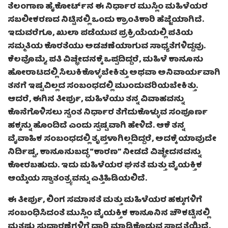
ತೆಲಂಗಾಣ ಹೈಕೋರ್ಟ್‌ನ ಈ ನಿರ್ಧಾರ ಮುಸ್ಲಿಂ ಮಹಿಳೆಯರ
ಸಬಲೀಕರಣದ ನಿಟ್ಟಿನಲ್ಲಿ ಒಂದು ಕ್ರಾಂತಿಕಾರಿ ಹೆಜ್ಜೆಯಾಗಿದೆ.
ಇದುವರೆಗೂ, ಖುಲಾ ಪಡೆಯುವ ಪ್ರಕ್ರಿಯೆಯಲ್ಲಿ ಪತಿಯ
ಸಮ್ಮತಿಯ ಕೊರತೆಯು ಅಡಚಣೆಯಾಗುವ ಸಾಧ್ಯತೆಗಳಿದ್ದವು.
ಕೆಲವೊಮ್ಮೆ, ಪತಿ ವಿಚ್ಛೇದನಕ್ಕೆ ಒಪ್ಪದಿದ್ದರೆ, ಮಹಿಳೆ ಕಾನೂನು
ಹೋರಾಟದಲ್ಲಿ ಸಿಲುಕಿಕೊಳ್ಳಬೇಕಿತ್ತು ಅಥವಾ ಅನಿವಾರ್ಯವಾಗಿ
ತನಗೆ ಇಷ್ಟವಿಲ್ಲದ ಸಂಬಂಧದಲ್ಲಿ ಮುಂದುವರಿಯಬೇಕಿತ್ತು.
ಆದರೆ, ಈಗಿನ ತೀರ್ಪು, ಮಹಿಳೆಯು ತನ್ನ ವಿವಾಹವನ್ನು
ಕೊನೆಗೊಳಿಸಲು ಸ್ವಂತ ನಿರ್ಧಾರ ತೆಗೆದುಕೊಳ್ಳುವ ಸಂಪೂರ್ಣ
ಹಕ್ಕನ್ನು ಹೊಂದಿದೆ ಎಂದು ಸ್ಪಷ್ಟವಾಗಿ ಹೇಳಿದೆ. ಆಕೆ ತನ್ನ
ವೈವಾಹಿಕ ಸಂಬಂಧದಲ್ಲಿ ತೃಪ್ತಳಾಗಿಲ್ಲದಿದ್ದರೆ, ಅದಕ್ಕೆ ಯಾವುದೇ
ನಿರ್ದಿಷ್ಟ, ಕಾನೂನುಬದ್ಧ “ಕಾರಣ” ನೀಡದೆ ವಿಚ್ಛೇದನವನ್ನು
ಕೋರಬಹುದು. ಇದು ಮಹಿಳೆಯರ ಘನತೆ ಮತ್ತು ವೈಯಕ್ತಿಕ
ಆಯ್ಕೆಯ ಸ್ವಾತಂತ್ರ್ಯವನ್ನು ಎತ್ತಿಹಿಡಿಯಲಿದೆ.
ಈ ತೀರ್ಪು, ಲಿಂಗ ಸಮಾನತೆ ಮತ್ತು ಮಹಿಳೆಯರ ಹಕ್ಕುಗಳಿಗೆ
ಸಂಬಂಧಿಸಿದಂತೆ ಮುಸ್ಲಿಂ ವೈಯಕ್ತಿಕ ಕಾನೂನಿನ ಚೌಕಟ್ಟಿನಲ್ಲಿ
ಮತ್ತಷ್ಟು ಸುಧಾರಣೆಗಳಿಗೆ ದಾರಿ ಮಾಡಿಕೊಡುವ ಸಾಧ್ಯತೆಯಿದೆ.