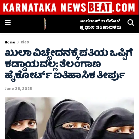
ನಾಗರಾಜ್ ಅರೆಹೊಳೆ
ಪ್ರಧಾನ ಸಂಪಾದಕರು
Home
ದೇಶ
ಖುಲಾ ವಿಚ್ಛೇದನಕ್ಕೆ ಪತಿಯ ಒಪ್ಪಿಗೆ
ಕಡ್ಡಾಯವಲ್ಲ: ತೆಲಂಗಾಣ
ಹೈಕೋರ್ಟ್ ಐತಿಹಾಸಿಕ ತೀರ್ಪು
June 26, 2025