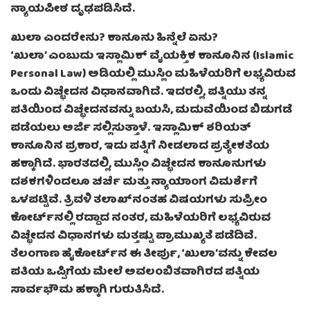
ನ್ಯಾಯಪೀಠ ದೃಢಪಡಿಸಿದೆ.
ಖುಲಾ ಎಂದರೇನು? ಕಾನೂನು ಹಿನ್ನೆಲೆ ಏನು?
‘ಖುಲಾ’ ಎಂಬುದು ಇಸ್ಲಾಮಿಕ್ ವೈಯಕ್ತಿಕ ಕಾನೂನಿನ (Islamic
Personal Law) ಅಡಿಯಲ್ಲಿ ಮುಸ್ಲಿಂ ಮಹಿಳೆಯರಿಗೆ ಲಭ್ಯವಿರುವ
ಒಂದು ವಿಚ್ಛೇದನ ವಿಧಾನವಾಗಿದೆ. ಇದರಲ್ಲಿ, ಪತ್ನಿಯು ತನ್ನ
ಪತಿಯಿಂದ ವಿಚ್ಛೇದನವನ್ನು ಬಯಸಿ, ಮದುವೆಯಿಂದ ಬಿಡುಗಡೆ
ಪಡೆಯಲು ಅರ್ಜಿ ಸಲ್ಲಿಸುತ್ತಾಳೆ. ಇಸ್ಲಾಮಿಕ್ ಶರಿಯತ್
ಕಾನೂನಿನ ಪ್ರಕಾರ, ಇದು ಪತ್ನಿಗೆ ನೀಡಲಾದ ಪ್ರತ್ಯೇಕತೆಯ
ಹಕ್ಕಾಗಿದೆ. ಭಾರತದಲ್ಲಿ, ಮುಸ್ಲಿಂ ವಿಚ್ಛೇದನ ಕಾನೂನುಗಳು
ದಶಕಗಳಿಂದಲೂ ಚರ್ಚೆ ಮತ್ತು ನ್ಯಾಯಾಂಗ ವಿಮರ್ಶೆಗೆ
ಒಳಪಟ್ಟಿವೆ. ತ್ರಿವಳಿ ತಲಾಖ್‌ನಂತಹ ವಿಷಯಗಳು ಸುಪ್ರೀಂ
ಕೋರ್ಟ್‌ನಲ್ಲಿ ರದ್ದಾದ ನಂತರ, ಮಹಿಳೆಯರಿಗೆ ಲಭ್ಯವಿರುವ
ವಿಚ್ಛೇದನ ವಿಧಾನಗಳು ಮತ್ತಷ್ಟು ಪ್ರಾಮುಖ್ಯತೆ ಪಡೆದಿವೆ.
ತೆಲಂಗಾಣ ಹೈಕೋರ್ಟ್‌ನ ಈ ತೀರ್ಪು, ‘ಖುಲಾ’ವನ್ನು ಕೇವಲ
ಪತಿಯ ಒಪ್ಪಿಗೆಯ ಮೇಲೆ ಅವಲಂಬಿತವಾಗಿರದ ಪತ್ನಿಯ
ಸಾರ್ವಭೌಮ ಹಕ್ಕಾಗಿ ಗುರುತಿಸಿದೆ.