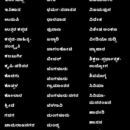
ಇತರೆ ಸುದ್ದಿ
ದೇಶ
ವಿಜಯನಗರ
ಇತಿಹಾಸ
ಧರ್ಮ-ಸನಾತನ
ವಿಜಯಪುರ
ಉಡುಪಿ
ಧಾರವಾಡ
ವಿದೇಶ
ಉತ್ತರ ಕನ್ನಡ
ಪುರಾಣ
ವಿಶೇಷ ಅಂಕಣ
ಕನ್ನಡ-ಸಾಹಿತ್ಯ-
ಬಳ್ಳಾರಿ
ವೀಡಿಯೊ ಸುದ್ದಿ
ಸಂಸ್ಕೃತಿ
ಬಾಗಲಕೋಟೆ
ವ್ಯಾಪಾರ
ಕಲಬುರ್ಗಿ
ಬೀದರ್
ಶಿಕ್ಷಣ-ಸ್ಪರ್ಧಾತ್ಮಕ-
ಕೃಷಿ-ಪರಿಸರ
ಉದ್ಯೋಗ
ಬೆಂಗಳೂರು
ಕೊಡಗು
ಶಿವಮೊಗ್ಗ
ಬೆಂಗಳೂರು
ಕೊಪ್ಪಳ
ಗ್ರಾಮಾಂತರ
ಸಿನಿಮಾ
ಕೋಲಾರ
ಬೆಂಗಳೂರು ನಗರ
ಸಿನಿಮಾ-
ಮನರಂಜನೆ
ಕ್ರೀಡೆ
ಬೆಳಗಾವಿ
ಹಾವೇರಿ
ಗದಗ
ಮಂಗಳೂರು
ಹಾಸನ
ಚಾಮರಾಜನಗರ
ಮಂಡ್ಯ