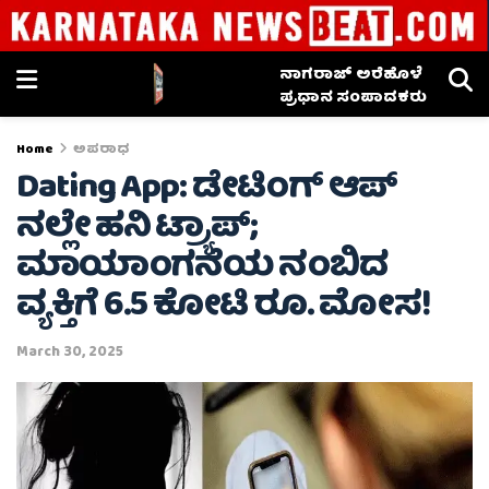
ನಾಗರಾಜ್ ಅರೆಹೊಳೆ
ಪ್ರಧಾನ ಸಂಪಾದಕರು
Home
ಅಪರಾಧ
Dating App: ಡೇಟಿಂಗ್ ಆಪ್
ನಲ್ಲೇ ಹನಿ ಟ್ರ್ಯಾಪ್;
ಮಾಯಾಂಗನೆಯ ನಂಬಿದ
ವ್ಯಕ್ತಿಗೆ 6.5 ಕೋಟಿ ರೂ. ಮೋಸ!
March 30, 2025