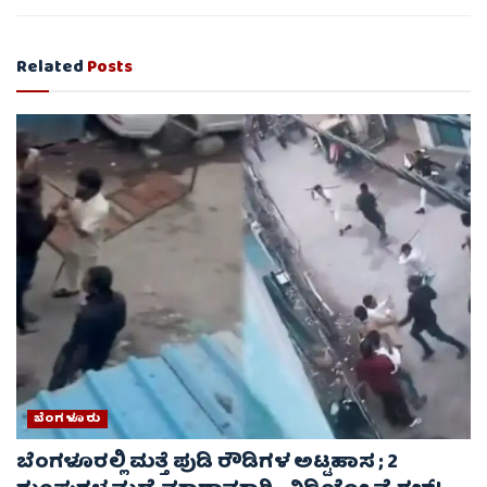
Related
Posts
ಬೆಂಗಳೂರು
ಬೆಂಗಳೂರಲ್ಲಿ ಮತ್ತೆ ಪುಡಿ ರೌಡಿಗಳ ಅಟ್ಟಹಾಸ ; 2