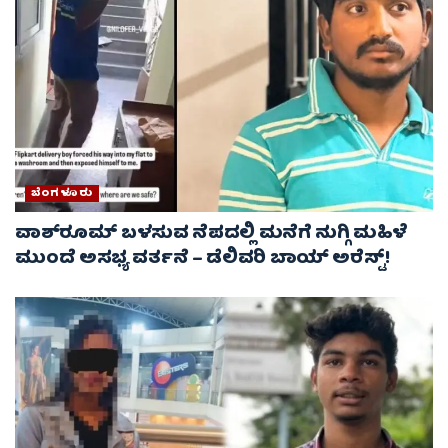
ಬೆಂಗಳೂರು
ವಾಶ್‌ರೂಮ್‌ ಬಳಸುವ ನೆಪದಲ್ಲಿ ಮನೆಗೆ ನುಗ್ಗಿ ಮಹಿಳೆ
ಮುಂದೆ ಅಸಭ್ಯ ವರ್ತನೆ – ಡೆಲಿವರಿ ಬಾಯ್ ಅರೆಸ್ಟ್‌!