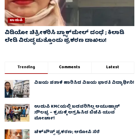
ಉಡುಪಿ
ವಿಡಿಯೋ ಚಿತ್ರೀಕರಿಸಿ ಬ್ಲ್ಯಾಕ್‌ಮೇಲ್ ದಂಧೆ ; ಕಿಲಾಡಿ
ಲೇಡಿ ವಿರುದ್ಧ ಮತ್ತೊಂದು ಪ್ರಕರಣ ದಾಖಲು!
Trending
Comments
Latest
ವಿಜಯ ಪತಾಕೆ ಹಾರಿಸಿದ ವಿಜಯ ಭಾರತಿ ವಿದ್ಯಾರ್ಥಿನಿ!
ಉಡುಪಿ KMCಯಲ್ಲಿ ಬಡವರಿಗಿಲ್ಲ ಆಯುಷ್ಮಾನ್
ಸೌಲಭ್ಯ – ಕ್ರಮಕ್ಕೆ ಆಗ್ರಹಿಸಿದ ಬಿಜೆಪಿ ಯುವ
ಮೋರ್ಚಾ!
ಚೆಕ್​ಬೌನ್ಸ್​ ಪ್ರಕರಣ; ಆರೋಪಿ ಸೆರೆ