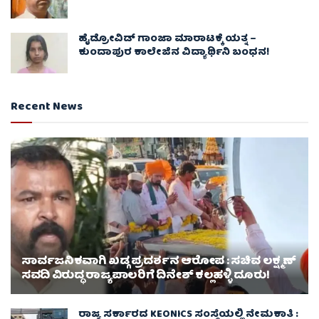
ಹೈಡ್ರೋವಿಡ್ ಗಾಂಜಾ ಮಾರಾಟಕ್ಕೆ ಯತ್ನ –
ಕುಂದಾಪುರ ಕಾಲೇಜಿನ ವಿದ್ಯಾರ್ಥಿನಿ ಬಂಧನ!
Recent News
ಸಾರ್ವಜನಿಕವಾಗಿ ಖಡ್ಗ ಪ್ರದರ್ಶನ ಆರೋಪ : ಸಚಿವ ಲಕ್ಷ್ಮಣ್‌
ಸವದಿ ವಿರುದ್ಧ ರಾಜ್ಯಪಾಲರಿಗೆ ದಿನೇಶ್‌ ಕಲ್ಲಹಳ್ಳಿ ದೂರು!
ರಾಜ್ಯ ಸರ್ಕಾರದ KEONICS ಸಂಸ್ಥೆಯಲ್ಲಿ ನೇಮಕಾತಿ :