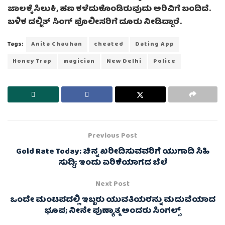
ಜಾಲಕ್ಕೆ ಸಿಲುಕಿ, ಹಣ ಕಳೆದುಕೊಂಡಿರುವುದು ಅರಿವಿಗೆ ಬಂದಿದೆ.
ಬಳಿಕ ದಲ್ಜಿತ್ ಸಿಂಗ್ ಪೊಲೀಸರಿಗೆ ದೂರು ನೀಡಿದ್ದಾರೆ.
Tags:
Anita Chauhan
cheated
Dating App
Honey Trap
magician
New Delhi
Police
Previous Post
Gold Rate Today: ಚಿನ್ನ ಖರೀದಿಸುವವರಿಗೆ ಯುಗಾದಿ ಸಿಹಿ
ಸುದ್ದಿ; ಇಂದು ಏರಿಕೆಯಾಗದ ಬೆಲೆ
Next Post
ಒಂದೇ ಮಂಟಪದಲ್ಲಿ ಇಬ್ಬರು ಯುವತಿಯರನ್ನು ಮದುವೆಯಾದ
ಭೂಪ; ನೀನೇ ಪುಣ್ಯಾತ್ಮ ಅಂದರು ಸಿಂಗಲ್ಸ್