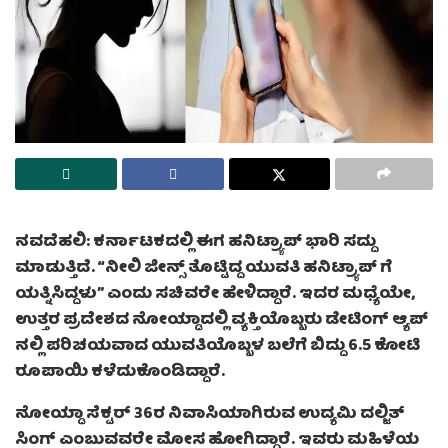
ನವದೆಹಲಿ: ಕರ್ನಾಟಕದಲ್ಲಿ ಈಗ ಹನಿಟ್ರ್ಯಾಪ್ ಭಾರಿ ಸದ್ದು
ಮಾಡುತ್ತಿದೆ. “ನೀಲಿ ಜೀನ್ಸ್ ತೊಟ್ಟಿದ್ದ ಯುವತಿ ಹನಿಟ್ರ್ಯಾಪ್ ಗೆ
ಯತ್ನಿಸಿದ್ದಳು” ಎಂದು ಸಚಿವರೇ ಹೇಳಿದ್ದಾರೆ. ಇದರ ಮಧ್ಯೆಯೇ,
ಉತ್ತರ ಪ್ರದೇಶದ ನೋಯ್ಡಾದಲ್ಲಿ ವ್ಯಕ್ತಿಯೊಬ್ಬರು ಡೇಟಿಂಗ್ ಆ್ಯಪ್
ನಲ್ಲಿ ಪರಿಚಯವಾದ ಯುವತಿಯೊಬ್ಬಳ ಬಲೆಗೆ ಬಿದ್ದು 6.5 ಕೋಟಿ
ರೂಪಾಯಿ ಕಳೆದುಕೊಂಡಿದ್ದಾರೆ.
ನೋಯ್ಡಾ ಸೆಕ್ಟರ್ 36ರ ನಿವಾಸಿಯಾಗಿರುವ ಉದ್ಯಮಿ ದಲ್ಜಿತ್
ಸಿಂಗ್ ಎಂಬುವವರೇ ಮೋಸ ಹೋಗಿದ್ದಾರೆ. ಇವರು ಮಹಿಳೆಯ