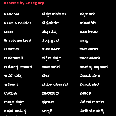
Browse by Category
National
ಚಿಕ್ಕಮಗಳೂರು
ಮೈಸೂರು
News & Politics
ಚಿತ್ರದುರ್ಗ
ಯಾದಗಿರಿ
State
ಜ್ಯೋತಿಷ್ಯ
ರಾಜಕೀಯ
Uncategorized
ತಂತ್ರಜ್ಞಾನ
ರಾಜ್ಯ
ಅಪರಾಧ
ತುಮಕೂರು
ರಾಮನಗರ
ಅಮರಾವತಿ
ದಕ್ಷಿಣ ಕನ್ನಡ
ರಾಯಚೂರು
ಆರೋಗ್ಯ-ಆಹಾರ
ದಾವಣಗೆರೆ
ವಾಣಿಜ್ಯ-ವ್ಯಾಪಾರ
ಇತರೆ ಸುದ್ದಿ
ದೇಶ
ವಿಜಯನಗರ
ಇತಿಹಾಸ
ಧರ್ಮ-ಸನಾತನ
ವಿಜಯಪುರ
ಉಡುಪಿ
ಧಾರವಾಡ
ವಿದೇಶ
ಉತ್ತರ ಕನ್ನಡ
ಪುರಾಣ
ವಿಶೇಷ ಅಂಕಣ
ಕನ್ನಡ-ಸಾಹಿತ್ಯ-
ಬಳ್ಳಾರಿ
ವೀಡಿಯೊ ಸುದ್ದಿ