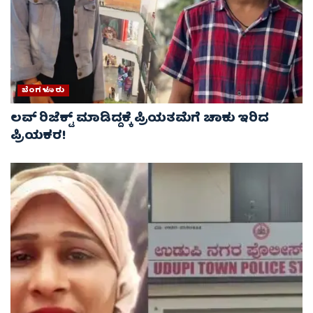
ಬೆಂಗಳೂರು
ಲವ್‌ ರಿಜೆಕ್ಟ್‌ ಮಾಡಿದ್ದಕ್ಕೆ ಪ್ರಿಯತಮೆಗೆ ಚಾಕು ಇರಿದ
ಪ್ರಿಯಕರ!