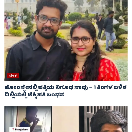
ದೇಶ
ಹೋಂಸ್ಟೇನಲ್ಲಿ ಪತ್ನಿಯ ನಿಗೂಢ ಸಾವು – 1 ತಿಂಗಳ ಬಳಿಕ
ದಿಲ್ಲಿಯಲ್ಲಿ ಟೆಕ್ಕಿ ಪತಿ ಬಂಧನ