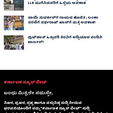
LLB ಮುಗಿಸಿದವರಿಗೆ ಒಳ್ಳೆಯ ಅವಕಾಶ
ಸಾಯಿ ಸುದರ್ಶನ್‌ಗೆ ಗಾಯದ ಹೊಡೆತ ; ಲಂಕಾ
ಸರಣಿಗೆ ಸರ್ಫರಾಜ್ ಖಾನ್‌ಗೆ ಮತ್ತೆ ಅವಕಾಶ!
ಫುಟ್‌ಪಾತ್ ಒತ್ತುವರಿ ತೆರವಿಗೆ ಅಡ್ಡಿಯಾದ ನಂದಿನಿ
ಪಾರ್ಲರ್!
ಕರ್ನಾಟಕ ನ್ಯೂಸ್ ಬೀಟ್
ಬಂಧು ಮಿತ್ರರೇ ನಮಸ್ತೇ,
ನಿಖರ, ಪ್ರಖರ, ಸ್ಪಷ್ಟ ಹಾಗೂ ವಸ್ತುನಿಷ್ಠ ಸುದ್ದಿ ನೀಡುವ
ಭರವಸೆಯೊಂದಿಗೆ ನಮ್ಮ “ಕರ್ನಾಟಕ ನ್ಯೂಸ್ ಬೀಟ್” ಸುದ್ದಿ