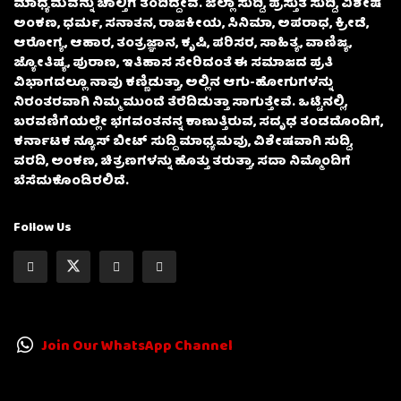
ಮಾಧ್ಯಮವನ್ನು ಚಾಲ್ತಿಗೆ ತಂದಿದ್ದೇವೆ. ಜಿಲ್ಲಾ ಸುದ್ದಿ, ಪ್ರಸ್ತುತ ಸುದ್ದಿ, ವಿಶೇಷ
ಅಂಕಣ, ಧರ್ಮ, ಸನಾತನ, ರಾಜಕೀಯ, ಸಿನಿಮಾ, ಅಪರಾಧ, ಕ್ರೀಡೆ,
ಆರೋಗ್ಯ, ಆಹಾರ, ತಂತ್ರಜ್ಞಾನ, ಕೃಷಿ, ಪರಿಸರ, ಸಾಹಿತ್ಯ, ವಾಣಿಜ್ಯ,
ಜ್ಯೋತಿಷ್ಯ, ಪುರಾಣ, ಇತಿಹಾಸ ಸೇರಿದಂತೆ ಈ ಸಮಾಜದ ಪ್ರತಿ
ವಿಭಾಗದಲ್ಲೂ ನಾವು ಕಣ್ಣಿಡುತ್ತಾ, ಅಲ್ಲಿನ ಆಗು-ಹೋಗುಗಳನ್ನು
ನಿರಂತರವಾಗಿ ನಿಮ್ಮ ಮುಂದೆ ತೆರೆದಿಡುತ್ತಾ ಸಾಗುತ್ತೇವೆ. ಒಟ್ಟಿನಲ್ಲಿ,
ಬರವಣಿಗೆಯಲ್ಲೇ ಭಗವಂತನನ್ನ ಕಾಣುತ್ತಿರುವ, ಸದೃಢ ತಂಡದೊಂದಿಗೆ,
ಕರ್ನಾಟಕ ನ್ಯೂಸ್ ಬೀಟ್ ಸುದ್ದಿ ಮಾಧ್ಯಮವು, ವಿಶೇಷವಾಗಿ ಸುದ್ದಿ,
ವರದಿ, ಅಂಕಣ, ಚಿತ್ರಣಗಳನ್ನು ಹೊತ್ತು ತರುತ್ತಾ, ಸದಾ ನಿಮ್ಮೊಂದಿಗೆ
ಬೆಸೆದುಕೊಂಡಿರಲಿದೆ.
Follow Us
Join Our WhatsApp Channel