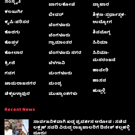
ಸಂಸ್ಕೃತಿ
ಬಾಗಲಕೋಟೆ
ವ್ಯಾಪಾರ
ಕಲಬುರ್ಗಿ
ಬೀದರ್
ಶಿಕ್ಷಣ-ಸ್ಪರ್ಧಾತ್ಮಕ-
ಕೃಷಿ-ಪರಿಸರ
ಉದ್ಯೋಗ
ಬೆಂಗಳೂರು
ಕೊಡಗು
ಶಿವಮೊಗ್ಗ
ಬೆಂಗಳೂರು
ಕೊಪ್ಪಳ
ಗ್ರಾಮಾಂತರ
ಸಿನಿಮಾ
ಕೋಲಾರ
ಬೆಂಗಳೂರು ನಗರ
ಸಿನಿಮಾ-
ಮನರಂಜನೆ
ಕ್ರೀಡೆ
ಬೆಳಗಾವಿ
ಹಾವೇರಿ
ಗದಗ
ಮಂಗಳೂರು
ಹಾಸನ
ಚಾಮರಾಜನಗರ
ಮಂಡ್ಯ
ಹುಬ್ಬಳ್ಳಿ
ಚಿಕ್ಕಬಳ್ಳಾಫುರ
ಮುಖ್ಯಾಂಶಗಳು
Recent News
ಸಾರ್ವಜನಿಕವಾಗಿ ಖಡ್ಗ ಪ್ರದರ್ಶನ ಆರೋಪ : ಸಚಿವ
ಲಕ್ಷ್ಮಣ್‌ ಸವದಿ ವಿರುದ್ಧ ರಾಜ್ಯಪಾಲರಿಗೆ ದಿನೇಶ್‌ ಕಲ್ಲಹಳ್ಳಿ
ದೂರು!