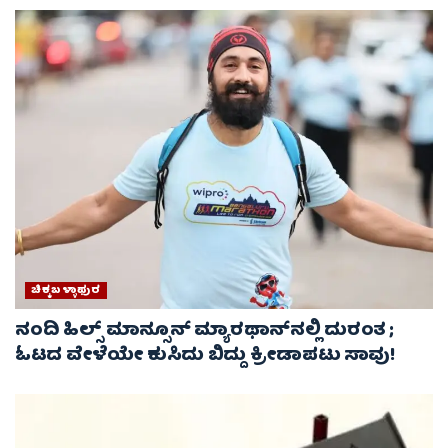
ಚಿಕ್ಕಬಳ್ಳಾಫುರ
ನಂದಿ ಹಿಲ್ಸ್ ಮಾನ್ಸೂನ್ ಮ್ಯಾರಥಾನ್‌ನಲ್ಲಿ ದುರಂತ ;
ಓಟದ ವೇಳೆಯೇ ಕುಸಿದು ಬಿದ್ದು ಕ್ರೀಡಾಪಟು ಸಾವು!