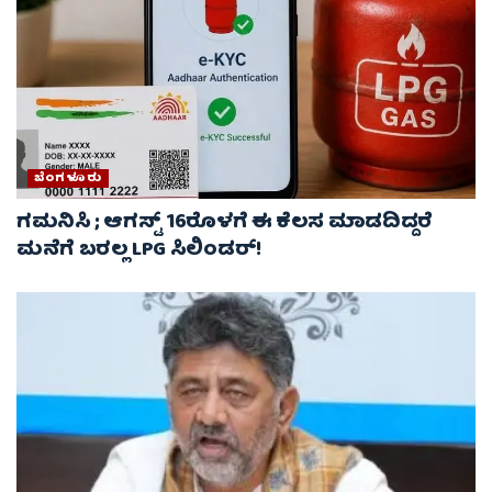
ಬೆಂಗಳೂರು
ಗಮನಿಸಿ ; ಆಗಸ್ಟ್ 16ರೊಳಗೆ ಈ ಕೆಲಸ ಮಾಡದಿದ್ದರೆ
ಮನೆಗೆ ಬರಲ್ಲ LPG ಸಿಲಿಂಡರ್!