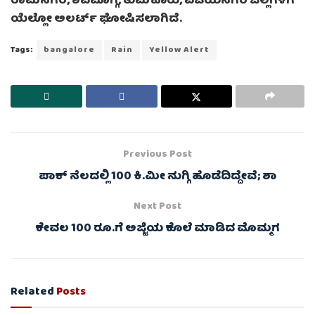
ರಾಮನಗರ, ಶಿವಮೊಗ್ಗ, ತುಮಕೂರು, ವಿಜಯನಗರ ಜಿಲ್ಲೆಗಳಿಗೆ
ಯೆಲ್ಲೋ ಅಲರ್ಟ್ ಘೋಷಿಸಲಾಗಿದೆ.
Tags:
bangalore
Rain
Yellow Alert
Previous Post
ಪಾಕ್ ನೆಲದಲ್ಲಿ 100 ಕಿ.ಮೀ ನುಗ್ಗಿ ಹೊಡೆದಿದ್ದೇವೆ; ಶಾ
Next Post
ಕೇವಲ 100 ರೂ.ಗೆ ಅಜ್ಜಿಯ ಕೊಲೆ ಮಾಡಿದ ಮೊಮ್ಮಗ
Related
Posts