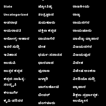
State
ಜ್ಯೋತಿಷ್ಯ
ರಾಜಕೀಯ
Uncategorized
ತಂತ್ರಜ್ಞಾನ
ರಾಜ್ಯ
ಅಪರಾಧ
ತುಮಕೂರು
ರಾಮನಗರ
ಅಮರಾವತಿ
ದಕ್ಷಿಣ ಕನ್ನಡ
ರಾಯಚೂರು
ಆರೋಗ್ಯ-ಆಹಾರ
ದಾವಣಗೆರೆ
ವಾಣಿಜ್ಯ-ವ್ಯಾಪಾರ
ಇತರೆ ಸುದ್ದಿ
ದೇಶ
ವಿಜಯನಗರ
ಇತಿಹಾಸ
ಧರ್ಮ-ಸನಾತನ
ವಿಜಯಪುರ
ಉಡುಪಿ
ಧಾರವಾಡ
ವಿದೇಶ
ಉತ್ತರ ಕನ್ನಡ
ಪುರಾಣ
ವಿಶೇಷ ಅಂಕಣ
ಕನ್ನಡ-ಸಾಹಿತ್ಯ-
ಬಳ್ಳಾರಿ
ವೀಡಿಯೊ ಸುದ್ದಿ
ಸಂಸ್ಕೃತಿ
ಬಾಗಲಕೋಟೆ
ವ್ಯಾಪಾರ
ಕಲಬುರ್ಗಿ
ಬೀದರ್
ಶಿಕ್ಷಣ-ಸ್ಪರ್ಧಾತ್ಮಕ-
ಕೃಷಿ-ಪರಿಸರ
ಉದ್ಯೋಗ
ಬೆಂಗಳೂರು