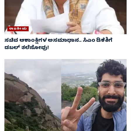
ರಾಜಕೀಯ
ಸಚಿವ ಆಕಾಂಕ್ಷಿಗಳ ಅಸಮಾಧಾನ.. ಸಿಎಂ ಡಿಕೆಶಿಗೆ
ಡಬಲ್ ತಲೆನೋವು!