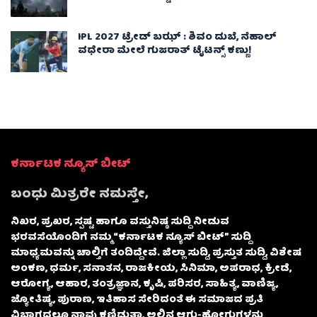
IPL 2027 ಟ್ರೇಡ್‌ ಬಝ್ : ಶಿವಂ ದುಬೆ, ನೆಹಾಲ್
ವಧೇರಾ ಮೇಲೆ ಗುಜರಾತ್ ಟೈಟನ್ಸ್ ಕಣ್ಣು!
ಕರ್ನಾಟಕ ನ್ಯೂಸ್ ಬೀಟ್
ಬಂಧು ಮಿತ್ರರೇ ನಮಸ್ತೇ,
ನಿಖರ, ಪ್ರಖರ, ಸ್ಪಷ್ಟ ಹಾಗೂ ವಸ್ತುನಿಷ್ಠ ಸುದ್ದಿ ನೀಡುವ
ಭರವಸೆಯೊಂದಿಗೆ ನಮ್ಮ “ಕರ್ನಾಟಕ ನ್ಯೂಸ್ ಬೀಟ್” ಸುದ್ದಿ
ಮಾಧ್ಯಮವನ್ನು ಚಾಲ್ತಿಗೆ ತಂದಿದ್ದೇವೆ. ಜಿಲ್ಲಾ ಸುದ್ದಿ, ಪ್ರಸ್ತುತ ಸುದ್ದಿ, ವಿಶೇಷ
ಅಂಕಣ, ಧರ್ಮ, ಸನಾತನ, ರಾಜಕೀಯ, ಸಿನಿಮಾ, ಅಪರಾಧ, ಕ್ರೀಡೆ,
ಆರೋಗ್ಯ, ಆಹಾರ, ತಂತ್ರಜ್ಞಾನ, ಕೃಷಿ, ಪರಿಸರ, ಸಾಹಿತ್ಯ, ವಾಣಿಜ್ಯ,
ಜ್ಯೋತಿಷ್ಯ, ಪುರಾಣ, ಇತಿಹಾಸ ಸೇರಿದಂತೆ ಈ ಸಮಾಜದ ಪ್ರತಿ
ವಿಭಾಗದಲ್ಲೂ ನಾವು ಕಣ್ಣಿಡುತ್ತಾ, ಅಲ್ಲಿನ ಆಗು-ಹೋಗುಗಳನ್ನು