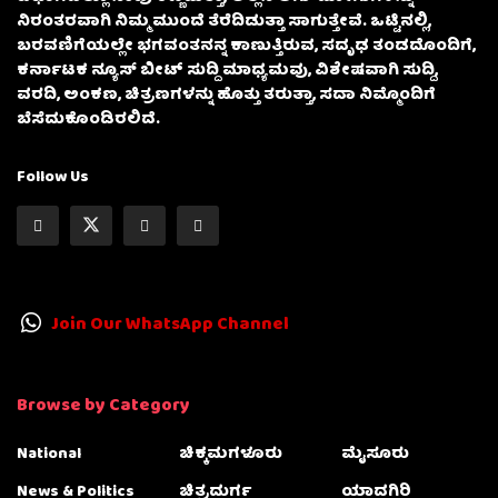
ನಿರಂತರವಾಗಿ ನಿಮ್ಮ ಮುಂದೆ ತೆರೆದಿಡುತ್ತಾ ಸಾಗುತ್ತೇವೆ. ಒಟ್ಟಿನಲ್ಲಿ,
ಬರವಣಿಗೆಯಲ್ಲೇ ಭಗವಂತನನ್ನ ಕಾಣುತ್ತಿರುವ, ಸದೃಢ ತಂಡದೊಂದಿಗೆ,
ಕರ್ನಾಟಕ ನ್ಯೂಸ್ ಬೀಟ್ ಸುದ್ದಿ ಮಾಧ್ಯಮವು, ವಿಶೇಷವಾಗಿ ಸುದ್ದಿ,
ವರದಿ, ಅಂಕಣ, ಚಿತ್ರಣಗಳನ್ನು ಹೊತ್ತು ತರುತ್ತಾ, ಸದಾ ನಿಮ್ಮೊಂದಿಗೆ
ಬೆಸೆದುಕೊಂಡಿರಲಿದೆ.
Follow Us
Join Our WhatsApp Channel
Browse by Category
National
ಚಿಕ್ಕಮಗಳೂರು
ಮೈಸೂರು
News & Politics
ಚಿತ್ರದುರ್ಗ
ಯಾದಗಿರಿ