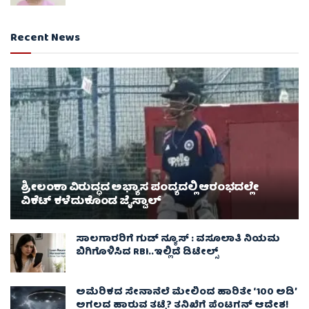
Recent News
ಶ್ರೀಲಂಕಾ ವಿರುದ್ಧದ ಅಭ್ಯಾಸ ಪಂದ್ಯದಲ್ಲಿ ಆರಂಭದಲ್ಲೇ
ವಿಕೆಟ್ ಕಳೆದುಕೊಂಡ ಜೈಸ್ವಾಲ್
ಸಾಲಗಾರರಿಗೆ ಗುಡ್ ನ್ಯೂಸ್ : ವಸೂಲಾತಿ ನಿಯಮ
ಬಿಗಿಗೊಳಿಸಿದ RBI..ಇಲ್ಲಿದೆ ಡಿಟೇಲ್ಸ್
ಅಮೆರಿಕದ ಸೇನಾನೆಲೆ ಮೇಲಿಂದ ಹಾರಿತೇ ‘100 ಅಡಿ’
ಅಗಲದ ಹಾರುವ ತಟ್ಟೆ? ತನಿಖೆಗೆ ಪೆಂಟಗನ್ ಆದೇಶ!