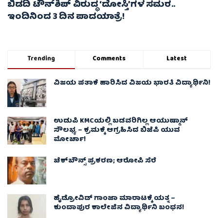
ಬಿಡದಿ ಟೌನ್‌ಶಿಪ್ ವಿರುದ್ಧ ‘ದೋಸ್ತಿ’ಗಳ ಸಮರ..
ಇಂದಿನಿಂದ 3 ದಿನ ಪಾದಯಾತ್ರೆ!
Trending
Comments
Latest
ವಿಜಯ ಪತಾಕೆ ಹಾರಿಸಿದ ವಿಜಯ ಭಾರತಿ ವಿದ್ಯಾರ್ಥಿನಿ!
ಉಡುಪಿ KMCಯಲ್ಲಿ ಬಡವರಿಗಿಲ್ಲ ಆಯುಷ್ಮಾನ್
ಸೌಲಭ್ಯ – ಕ್ರಮಕ್ಕೆ ಆಗ್ರಹಿಸಿದ ಬಿಜೆಪಿ ಯುವ
ಮೋರ್ಚಾ!
ಚೆಕ್​ಬೌನ್ಸ್​ ಪ್ರಕರಣ; ಆರೋಪಿ ಸೆರೆ
ಹೈಡ್ರೋವಿಡ್ ಗಾಂಜಾ ಮಾರಾಟಕ್ಕೆ ಯತ್ನ –
ಕುಂದಾಪುರ ಕಾಲೇಜಿನ ವಿದ್ಯಾರ್ಥಿನಿ ಬಂಧನ!