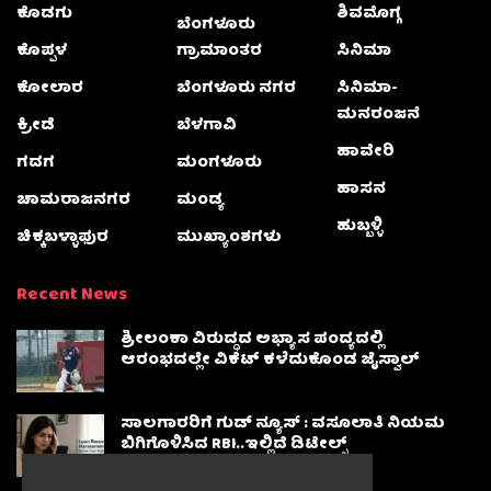
ಕೊಡಗು
ಶಿವಮೊಗ್ಗ
ಬೆಂಗಳೂರು
ಕೊಪ್ಪಳ
ಗ್ರಾಮಾಂತರ
ಸಿನಿಮಾ
ಕೋಲಾರ
ಬೆಂಗಳೂರು ನಗರ
ಸಿನಿಮಾ-
ಮನರಂಜನೆ
ಕ್ರೀಡೆ
ಬೆಳಗಾವಿ
ಹಾವೇರಿ
ಗದಗ
ಮಂಗಳೂರು
ಹಾಸನ
ಚಾಮರಾಜನಗರ
ಮಂಡ್ಯ
ಹುಬ್ಬಳ್ಳಿ
ಚಿಕ್ಕಬಳ್ಳಾಫುರ
ಮುಖ್ಯಾಂಶಗಳು
Recent News
ಶ್ರೀಲಂಕಾ ವಿರುದ್ಧದ ಅಭ್ಯಾಸ ಪಂದ್ಯದಲ್ಲಿ
ಆರಂಭದಲ್ಲೇ ವಿಕೆಟ್ ಕಳೆದುಕೊಂಡ ಜೈಸ್ವಾಲ್
ಸಾಲಗಾರರಿಗೆ ಗುಡ್ ನ್ಯೂಸ್ : ವಸೂಲಾತಿ ನಿಯಮ
ಬಿಗಿಗೊಳಿಸಿದ RBI..ಇಲ್ಲಿದೆ ಡಿಟೇಲ್ಸ್