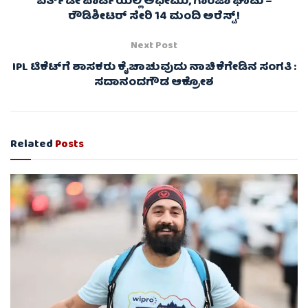
ಬರ್ತ್‌ಡೇ ಪಾರ್ಟಿಯಲ್ಲಿ ಅಫೀಮು, ಗಾಂಜಾ ಘಾಟು –
ರೌಡಿಶೀಟರ್ ‌ಸೇರಿ 14 ಮಂದಿ ಅರೆಸ್ಟ್!
Next Post
IPL ಟಿಕೆಟ್‌ಗೆ ಶಾಸಕರು ಕೈಚಾಚುವುದು ನಾಚಿಕೆಗೇಡಿನ ಸಂಗತಿ :
ಸದಾನಂದಗೌಡ ಆಕ್ರೋಶ
Related
Posts