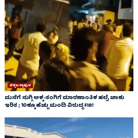
ಚಿಕ್ಕಬಳ್ಳಾಫುರ
ಮನೆಗೆ ನುಗ್ಗಿ ಅಕ್ಕ-ತಂಗಿಗೆ ಮಾರಣಾಂತಿಕ ಹಲ್ಲೆ, ಚಾಕು
ಇರಿತ ; 10ಕ್ಕೂ ಹೆಚ್ಚು ಮಂದಿ ವಿರುದ್ಧ FIR!