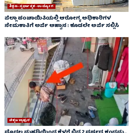
ಶಿಕ್ಷಣ-ಸ್ಪರ್ಧಾತ್ಮಕ-ಉದ್ಯೋಗ
ಜಿಲ್ಲಾ ಪಂಚಾಯಿತಿಯಲ್ಲಿ ಆರೋಗ್ಯ ಅಧಿಕಾರಿಗಳ
ನೇಮಕಾತಿಗೆ ಅರ್ಜಿ ಆಹ್ವಾನ : ಕೂಡಲೇ ಅರ್ಜಿ ಸಲ್ಲಿಸಿ
ಚಿಕ್ಕಬಳ್ಳಾಫುರ
ಮೊದಲ ಮಹಡಿಯಿಂದ ಕೆಳಗೆ ಬಿದ್ದ 2 ವರ್ಷದ ಕಂದಮ್ಮ..