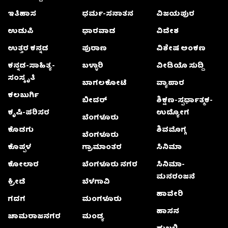
ಇತಿಹಾಸ
ಧರ್ಮ-ಸನಾತನ
ವಿಜಯಪುರ
ಉಡುಪಿ
ಧಾರವಾಡ
ವಿದೇಶ
ಉತ್ತರ ಕನ್ನಡ
ಪುರಾಣ
ವಿಶೇಷ ಅಂಕಣ
ಕನ್ನಡ-ಸಾಹಿತ್ಯ-
ಬಳ್ಳಾರಿ
ವೀಡಿಯೊ ಸುದ್ದಿ
ಸಂಸ್ಕೃತಿ
ಬಾಗಲಕೋಟೆ
ವ್ಯಾಪಾರ
ಕಲಬುರ್ಗಿ
ಬೀದರ್
ಶಿಕ್ಷಣ-ಸ್ಪರ್ಧಾತ್ಮಕ-
ಕೃಷಿ-ಪರಿಸರ
ಉದ್ಯೋಗ
ಬೆಂಗಳೂರು
ಕೊಡಗು
ಶಿವಮೊಗ್ಗ
ಬೆಂಗಳೂರು
ಕೊಪ್ಪಳ
ಗ್ರಾಮಾಂತರ
ಸಿನಿಮಾ
ಕೋಲಾರ
ಬೆಂಗಳೂರು ನಗರ
ಸಿನಿಮಾ-
ಮನರಂಜನೆ
ಕ್ರೀಡೆ
ಬೆಳಗಾವಿ
ಹಾವೇರಿ
ಗದಗ
ಮಂಗಳೂರು
ಹಾಸನ
ಚಾಮರಾಜನಗರ
ಮಂಡ್ಯ