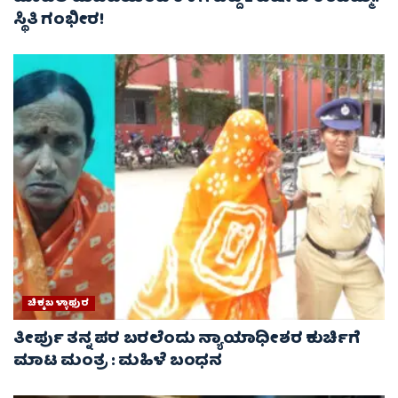
ಸ್ಥಿತಿ ಗಂಭೀರ!
ಚಿಕ್ಕಬಳ್ಳಾಫುರ
ತೀರ್ಪು ತನ್ನ ಪರ ಬರಲೆಂದು ನ್ಯಾಯಾಧೀಶರ ಕುರ್ಚಿಗೆ
ಮಾಟ ಮಂತ್ರ : ಮಹಿಳೆ ಬಂಧನ