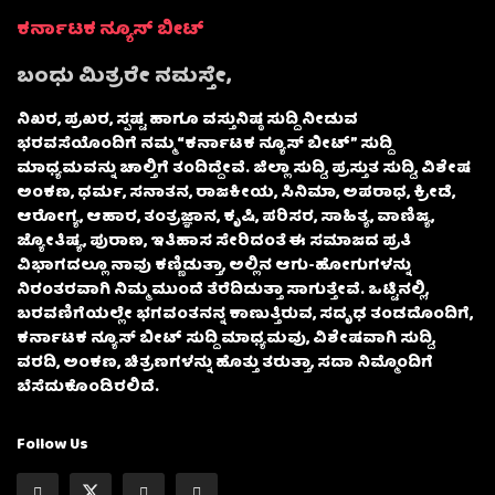
ಕರ್ನಾಟಕ ನ್ಯೂಸ್ ಬೀಟ್
ಬಂಧು ಮಿತ್ರರೇ ನಮಸ್ತೇ,
ನಿಖರ, ಪ್ರಖರ, ಸ್ಪಷ್ಟ ಹಾಗೂ ವಸ್ತುನಿಷ್ಠ ಸುದ್ದಿ ನೀಡುವ
ಭರವಸೆಯೊಂದಿಗೆ ನಮ್ಮ “ಕರ್ನಾಟಕ ನ್ಯೂಸ್ ಬೀಟ್” ಸುದ್ದಿ
ಮಾಧ್ಯಮವನ್ನು ಚಾಲ್ತಿಗೆ ತಂದಿದ್ದೇವೆ. ಜಿಲ್ಲಾ ಸುದ್ದಿ, ಪ್ರಸ್ತುತ ಸುದ್ದಿ, ವಿಶೇಷ
ಅಂಕಣ, ಧರ್ಮ, ಸನಾತನ, ರಾಜಕೀಯ, ಸಿನಿಮಾ, ಅಪರಾಧ, ಕ್ರೀಡೆ,
ಆರೋಗ್ಯ, ಆಹಾರ, ತಂತ್ರಜ್ಞಾನ, ಕೃಷಿ, ಪರಿಸರ, ಸಾಹಿತ್ಯ, ವಾಣಿಜ್ಯ,
ಜ್ಯೋತಿಷ್ಯ, ಪುರಾಣ, ಇತಿಹಾಸ ಸೇರಿದಂತೆ ಈ ಸಮಾಜದ ಪ್ರತಿ
ವಿಭಾಗದಲ್ಲೂ ನಾವು ಕಣ್ಣಿಡುತ್ತಾ, ಅಲ್ಲಿನ ಆಗು-ಹೋಗುಗಳನ್ನು
ನಿರಂತರವಾಗಿ ನಿಮ್ಮ ಮುಂದೆ ತೆರೆದಿಡುತ್ತಾ ಸಾಗುತ್ತೇವೆ. ಒಟ್ಟಿನಲ್ಲಿ,
ಬರವಣಿಗೆಯಲ್ಲೇ ಭಗವಂತನನ್ನ ಕಾಣುತ್ತಿರುವ, ಸದೃಢ ತಂಡದೊಂದಿಗೆ,
ಕರ್ನಾಟಕ ನ್ಯೂಸ್ ಬೀಟ್ ಸುದ್ದಿ ಮಾಧ್ಯಮವು, ವಿಶೇಷವಾಗಿ ಸುದ್ದಿ,
ವರದಿ, ಅಂಕಣ, ಚಿತ್ರಣಗಳನ್ನು ಹೊತ್ತು ತರುತ್ತಾ, ಸದಾ ನಿಮ್ಮೊಂದಿಗೆ
ಬೆಸೆದುಕೊಂಡಿರಲಿದೆ.
Follow Us