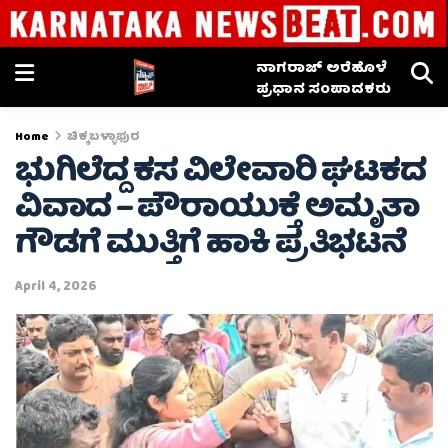
ನಾಗರಾಜ್ ಅರೆಹೊಳೆ
ಪ್ರಧಾನ ಸಂಪಾದಕರು
Home
ಚಿಕ್ಕಬಳ್ಳಾಫುರ
ಭುಗಿಲೆದ್ದ ಕಸ ವಿಲೇವಾರಿ ಘಟಕದ
ವಿವಾದ – ಪೌರಾಯುಕ್ತೆ ಅಮೃತಾ
ಗೌಡಗೆ ಮುತ್ತಿಗೆ ಹಾಕಿ ಪ್ರತಿಭಟನೆ
April 4, 2026