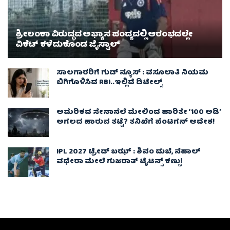
ಶ್ರೀಲಂಕಾ ವಿರುದ್ಧದ ಅಭ್ಯಾಸ ಪಂದ್ಯದಲ್ಲಿ ಆರಂಭದಲ್ಲೇ
ವಿಕೆಟ್ ಕಳೆದುಕೊಂಡ ಜೈಸ್ವಾಲ್
ಸಾಲಗಾರರಿಗೆ ಗುಡ್ ನ್ಯೂಸ್ : ವಸೂಲಾತಿ ನಿಯಮ
ಬಿಗಿಗೊಳಿಸಿದ RBI..ಇಲ್ಲಿದೆ ಡಿಟೇಲ್ಸ್
ಅಮೆರಿಕದ ಸೇನಾನೆಲೆ ಮೇಲಿಂದ ಹಾರಿತೇ ‘100 ಅಡಿ’
ಅಗಲದ ಹಾರುವ ತಟ್ಟೆ? ತನಿಖೆಗೆ ಪೆಂಟಗನ್ ಆದೇಶ!
IPL 2027 ಟ್ರೇಡ್‌ ಬಝ್ : ಶಿವಂ ದುಬೆ, ನೆಹಾಲ್
ವಧೇರಾ ಮೇಲೆ ಗುಜರಾತ್ ಟೈಟನ್ಸ್ ಕಣ್ಣು!