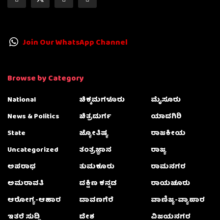
Join Our WhatsApp Channel
Browse by Category
National
ಚಿಕ್ಕಮಗಳೂರು
ಮೈಸೂರು
News & Politics
ಚಿತ್ರದುರ್ಗ
ಯಾದಗಿರಿ
State
ಜ್ಯೋತಿಷ್ಯ
ರಾಜಕೀಯ
Uncategorized
ತಂತ್ರಜ್ಞಾನ
ರಾಜ್ಯ
ಅಪರಾಧ
ತುಮಕೂರು
ರಾಮನಗರ
ಅಮರಾವತಿ
ದಕ್ಷಿಣ ಕನ್ನಡ
ರಾಯಚೂರು
ಆರೋಗ್ಯ-ಆಹಾರ
ದಾವಣಗೆರೆ
ವಾಣಿಜ್ಯ-ವ್ಯಾಪಾರ
ಇತರೆ ಸುದ್ದಿ
ದೇಶ
ವಿಜಯನಗರ