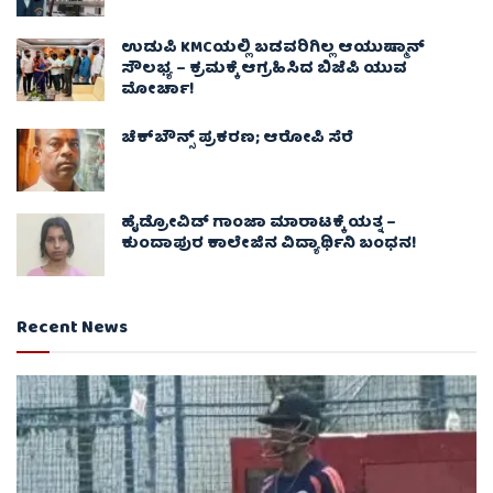
ಉಡುಪಿ KMCಯಲ್ಲಿ ಬಡವರಿಗಿಲ್ಲ ಆಯುಷ್ಮಾನ್
ಸೌಲಭ್ಯ – ಕ್ರಮಕ್ಕೆ ಆಗ್ರಹಿಸಿದ ಬಿಜೆಪಿ ಯುವ
ಮೋರ್ಚಾ!
ಚೆಕ್​ಬೌನ್ಸ್​ ಪ್ರಕರಣ; ಆರೋಪಿ ಸೆರೆ
ಹೈಡ್ರೋವಿಡ್ ಗಾಂಜಾ ಮಾರಾಟಕ್ಕೆ ಯತ್ನ –
ಕುಂದಾಪುರ ಕಾಲೇಜಿನ ವಿದ್ಯಾರ್ಥಿನಿ ಬಂಧನ!
Recent News