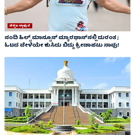
ಚಿಕ್ಕಬಳ್ಳಾಫುರ
ನಂದಿ ಹಿಲ್ಸ್ ಮಾನ್ಸೂನ್ ಮ್ಯಾರಥಾನ್‌ನಲ್ಲಿ ದುರಂತ ;
ಓಟದ ವೇಳೆಯೇ ಕುಸಿದು ಬಿದ್ದು ಕ್ರೀಡಾಪಟು ಸಾವು!