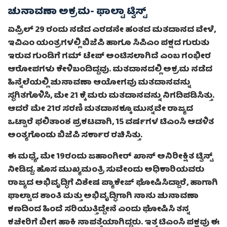
ಚುನಾವಣಾ ಅಕ್ರಮ- ಫಾಲ್ಟಾ ಟ್ವಿಸ್ಟ್
ಏಪ್ರಿಲ್ 29 ರಂದು ನಡೆದ ಎರಡನೇ ಹಂತದ ಮತದಾನದ ವೇಳೆ,
ಇವಿಎಂ ಯಂತ್ರಗಳಲ್ಲಿ ಬಿಜೆಪಿ ಹಾಗೂ ಸಿಪಿಎಂ ಪಕ್ಷದ ಗುರುತು
ಇರುವ ಗುಂಡಿಗೆ ಗಮ್ ಟೇಪ್ ಅಂಟಿಸಲಾಗಿದೆ ಎಂಬ ಗಂಭೀರ
ಆರೋಪಗಳು ಕೇಳಿಬಂದಿದ್ದವು. ಮತದಾನದಲ್ಲಿ ಅಕ್ರಮ ನಡೆದ
ಹಿನ್ನೆಲೆಯಲ್ಲಿ ಚುನಾವಣಾ ಆಯೋಗವು ಮತದಾನವನ್ನು
ಸ್ಥಗಿತಗೊಳಿಸಿ, ಮೇ 21 ಕ್ಕೆ ಮರು ಮತದಾನವನ್ನು ನಿಗದಿಪಡಿಸಿತ್ತು.
ಆದರೆ ಮೇ 21ರ ಸರಣಿ ಮತದಾನಕ್ಕೂ ಮುನ್ನವೇ ರಾಜ್ಯದ
ಒಟ್ಟಾರೆ ಫಲಿತಾಂಶ ಪ್ರಕಟವಾಗಿ, 15 ವರ್ಷಗಳ ಟಿಎಂಸಿ ಆಡಳಿತ
ಅಂತ್ಯಗೊಂಡು ಬಿಜೆಪಿ ಸರ್ಕಾರ ರಚಿಸಿತ್ತು.
ಈ ಮಧ್ಯೆ, ಮೇ 19ರಂದು ಜಹಾಂಗೀರ್ ಖಾನ್ ಅನಿರೀಕ್ಷಿತ ಟ್ವಿಸ್ಟ್
ನೀಡಿದ್ದ. ಹೊಸ ಮುಖ್ಯಮಂತ್ರಿ ಸುವೇಂದು ಅಧಿಕಾರಿಯವರು
ರಾಜ್ಯದ ಅಭಿವೃದ್ಧಿಗೆ ವಿಶೇಷ ಪ್ಯಾಕೇಜ್ ಘೋಷಿಸಿದ್ದಾರೆ, ಹಾಗಾಗಿ
ಫಾಲ್ಟಾದ ಶಾಂತಿ ಮತ್ತು ಅಭಿವೃದ್ಧಿಗಾಗಿ ನಾನು ಚುನಾವಣಾ
ಕಣದಿಂದ ಹಿಂದೆ ಸರಿಯುತ್ತಿದ್ದೇನೆ ಎಂದು ಘೋಷಿಸಿ ತನ್ನ
ಕಚೇರಿಗೆ ಬೀಗ ಹಾಕಿ ನಾಪತ್ತೆಯಾಗಿದ್ದರು. ಇತ್ತ ಟಿಎಂಸಿ ಪಕ್ಷವು ಈ