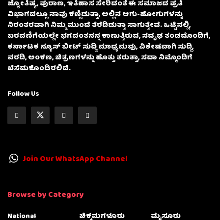
ಜ್ಯೋತಿಷ್ಯ, ಪುರಾಣ, ಇತಿಹಾಸ ಸೇರಿದಂತೆ ಈ ಸಮಾಜದ ಪ್ರತಿ
ವಿಭಾಗದಲ್ಲೂ ನಾವು ಕಣ್ಣಿಡುತ್ತಾ, ಅಲ್ಲಿನ ಆಗು-ಹೋಗುಗಳನ್ನು
ನಿರಂತರವಾಗಿ ನಿಮ್ಮ ಮುಂದೆ ತೆರೆದಿಡುತ್ತಾ ಸಾಗುತ್ತೇವೆ. ಒಟ್ಟಿನಲ್ಲಿ,
ಬರವಣಿಗೆಯಲ್ಲೇ ಭಗವಂತನನ್ನ ಕಾಣುತ್ತಿರುವ, ಸದೃಢ ತಂಡದೊಂದಿಗೆ,
ಕರ್ನಾಟಕ ನ್ಯೂಸ್ ಬೀಟ್ ಸುದ್ದಿ ಮಾಧ್ಯಮವು, ವಿಶೇಷವಾಗಿ ಸುದ್ದಿ,
ವರದಿ, ಅಂಕಣ, ಚಿತ್ರಣಗಳನ್ನು ಹೊತ್ತು ತರುತ್ತಾ, ಸದಾ ನಿಮ್ಮೊಂದಿಗೆ
ಬೆಸೆದುಕೊಂಡಿರಲಿದೆ.
Follow Us
Join Our WhatsApp Channel
Browse by Category
National
ಚಿಕ್ಕಮಗಳೂರು
ಮೈಸೂರು