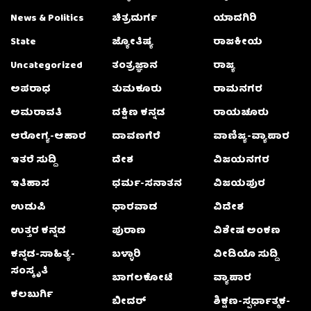
News & Politics
ಚಿತ್ರದುರ್ಗ
ಯಾದಗಿರಿ
State
ಜ್ಯೋತಿಷ್ಯ
ರಾಜಕೀಯ
Uncategorized
ತಂತ್ರಜ್ಞಾನ
ರಾಜ್ಯ
ಅಪರಾಧ
ತುಮಕೂರು
ರಾಮನಗರ
ಅಮರಾವತಿ
ದಕ್ಷಿಣ ಕನ್ನಡ
ರಾಯಚೂರು
ಆರೋಗ್ಯ-ಆಹಾರ
ದಾವಣಗೆರೆ
ವಾಣಿಜ್ಯ-ವ್ಯಾಪಾರ
ಇತರೆ ಸುದ್ದಿ
ದೇಶ
ವಿಜಯನಗರ
ಇತಿಹಾಸ
ಧರ್ಮ-ಸನಾತನ
ವಿಜಯಪುರ
ಉಡುಪಿ
ಧಾರವಾಡ
ವಿದೇಶ
ಉತ್ತರ ಕನ್ನಡ
ಪುರಾಣ
ವಿಶೇಷ ಅಂಕಣ
ಕನ್ನಡ-ಸಾಹಿತ್ಯ-
ಬಳ್ಳಾರಿ
ವೀಡಿಯೊ ಸುದ್ದಿ
ಸಂಸ್ಕೃತಿ
ಬಾಗಲಕೋಟೆ
ವ್ಯಾಪಾರ
ಕಲಬುರ್ಗಿ
ಬೀದರ್
ಶಿಕ್ಷಣ-ಸ್ಪರ್ಧಾತ್ಮಕ-