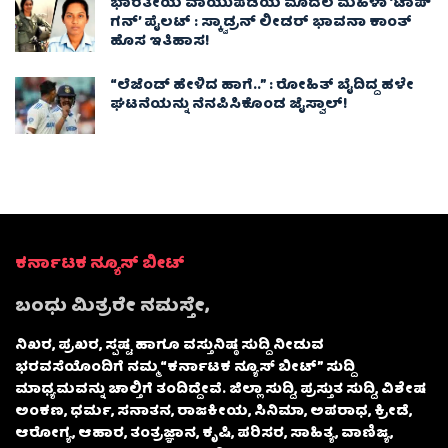
ಭಾರತೀಯ ವಾಯುಪಡೆಯ ಮೊದಲ ಮಹಿಳಾ ‘ಟಾಪ್
ಗನ್’ ಪೈಲಟ್ : ಸ್ಕ್ವಾಡ್ರನ್ ಲೀಡರ್ ಭಾವನಾ ಕಾಂತ್
ಹೊಸ ಇತಿಹಾಸ!
“ಲೆಜೆಂಡ್ ಹೇಳಿದ ಹಾಗೆ..” : ರೋಹಿತ್ ಬೈದಿದ್ದ ಹಳೇ
ಘಟನೆಯನ್ನು ನೆನಪಿಸಿಕೊಂಡ ಜೈಸ್ವಾಲ್!
ಕರ್ನಾಟಕ ನ್ಯೂಸ್ ಬೀಟ್
ಬಂಧು ಮಿತ್ರರೇ ನಮಸ್ತೇ,
ನಿಖರ, ಪ್ರಖರ, ಸ್ಪಷ್ಟ ಹಾಗೂ ವಸ್ತುನಿಷ್ಠ ಸುದ್ದಿ ನೀಡುವ
ಭರವಸೆಯೊಂದಿಗೆ ನಮ್ಮ “ಕರ್ನಾಟಕ ನ್ಯೂಸ್ ಬೀಟ್” ಸುದ್ದಿ
ಮಾಧ್ಯಮವನ್ನು ಚಾಲ್ತಿಗೆ ತಂದಿದ್ದೇವೆ. ಜಿಲ್ಲಾ ಸುದ್ದಿ, ಪ್ರಸ್ತುತ ಸುದ್ದಿ, ವಿಶೇಷ
ಅಂಕಣ, ಧರ್ಮ, ಸನಾತನ, ರಾಜಕೀಯ, ಸಿನಿಮಾ, ಅಪರಾಧ, ಕ್ರೀಡೆ,
ಆರೋಗ್ಯ, ಆಹಾರ, ತಂತ್ರಜ್ಞಾನ, ಕೃಷಿ, ಪರಿಸರ, ಸಾಹಿತ್ಯ, ವಾಣಿಜ್ಯ,