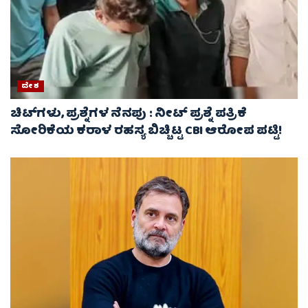
ದೇಶ
ಚಿಟ್‌ಗಳು, ಪ್ರಶ್ನೆಗಳ ನೆನಪು : ನೀಟ್ ಪ್ರಶ್ನೆ ಪತ್ರಿಕೆ
ಸೋರಿಕೆಯ ಕರಾಳ ರಹಸ್ಯ ಬಿಚ್ಚಿಟ್ಟ CBI ಆರೋಪ ಪಟ್ಟಿ!