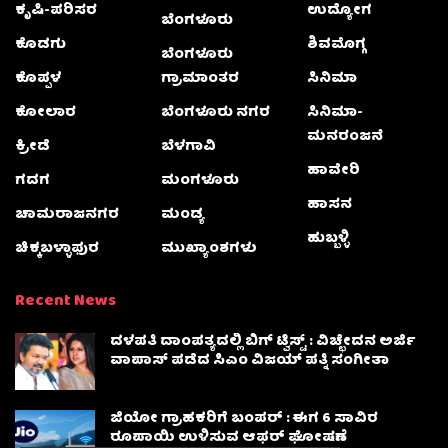
ಕೃಷಿ-ಪರಿಸರ
ಉದ್ಯೋಗ
ಬೆಂಗಳೂರು
ಕೊಡಗು
ಶಿವಮೊಗ್ಗ
ಬೆಂಗಳೂರು
ಕೊಪ್ಪಳ
ಗ್ರಾಮಾಂತರ
ಸಿನಿಮಾ
ಕೋಲಾರ
ಬೆಂಗಳೂರು ನಗರ
ಸಿನಿಮಾ-
ಮನರಂಜನೆ
ಕ್ರೀಡೆ
ಬೆಳಗಾವಿ
ಹಾವೇರಿ
ಗದಗ
ಮಂಗಳೂರು
ಹಾಸನ
ಚಾಮರಾಜನಗರ
ಮಂಡ್ಯ
ಹುಬ್ಬಳ್ಳಿ
ಚಿಕ್ಕಬಳ್ಳಾಫುರ
ಮುಖ್ಯಾಂಶಗಳು
Recent News
ದಳಪತಿ ದಾಂಪತ್ಯದಲ್ಲಿ ಬಿಗ್ ಟ್ವಿಸ್ಟ್ : ವಿಚ್ಛೇದನ ಅರ್ಜಿ
ವಾಪಾಸ್‌ ಪಡೆದ ಸಿಎಂ ವಿಜಯ್ ಪತ್ನಿ ಸಂಗೀತಾ‌
ಜಿಯೋ ಗ್ರಾಹಕರಿಗೆ ಬಂಪರ್ : ಈಗ 6 ಸಾವಿರ
ರೂಪಾಯಿ ಉಳಿಸುವ ಆಫರ್ ಘೋಷಣೆ