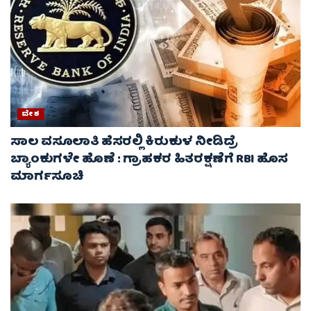
ದೇಶ
ಸಾಲ ವಸೂಲಾತಿ ಹೆಸರಲ್ಲಿ ಕಿರುಕುಳ ನೀಡಿದ್ರೆ
ಬ್ಯಾಂಕುಗಳೇ ಹೊಣೆ : ಗ್ರಾಹಕರ ಹಿತರಕ್ಷಣೆಗೆ RBI ಹೊಸ
ಮಾರ್ಗಸೂಚಿ