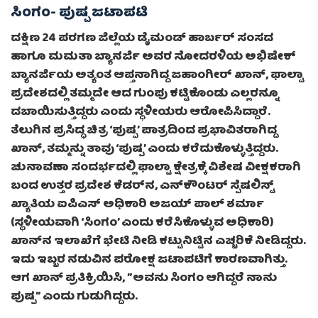
ಸಿಂಗಂ- ಪುಷ್ಪ ಜಟಾಪಟಿ
ದಕ್ಷಿಣ 24 ಪರಗಣ ಜಿಲ್ಲೆಯ ಡೈಮಂಡ್ ಹಾರ್ಬರ್ ಸಂಸದ
ಹಾಗೂ ಮಮತಾ ಬ್ಯಾನರ್ಜಿ ಅವರ ಸೋದರಳಿಯ ಅಭಿಷೇಕ್
ಬ್ಯಾನರ್ಜಿಯ ಅತ್ಯಂತ ಆಪ್ತನಾಗಿದ್ದ ಜಹಾಂಗೀರ್ ಖಾನ್, ಫಾಲ್ಟಾ
ಪ್ರದೇಶದಲ್ಲಿ ತಮ್ಮದೇ ಆದ ಗುಂಪು ಕಟ್ಟಿಕೊಂಡು ಎಲ್ಲರನ್ನೂ
ದಬಾಯಿಸುತ್ತಿದ್ದರು ಎಂದು ಸ್ಥಳೀಯರು ಆರೋಪಿಸಿದ್ದಾರೆ.
ತೆಲುಗಿನ ಪ್ರಸಿದ್ಧ ಚಿತ್ರ ‘ಪುಷ್ಪ’ ಪಾತ್ರದಿಂದ ಪ್ರಭಾವಿತರಾಗಿದ್ದ
ಖಾನ್, ತಮ್ಮನ್ನು ತಾವು ‘ಪುಷ್ಪ’ ಎಂದು ಕರೆದುಕೊಳ್ಳುತ್ತಿದ್ದರು.
ಚುನಾವಣಾ ಸಂದರ್ಭದಲ್ಲಿ ಫಾಲ್ಟಾ ಕ್ಷೇತ್ರಕ್ಕೆ ವಿಶೇಷ ವೀಕ್ಷಕರಾಗಿ
ಬಂದ ಉತ್ತರ ಪ್ರದೇಶ ಕೆಡರ್‌ನ, ಎನ್‌ಕೌಂಟರ್ ಸ್ಪೆಷಲಿಸ್ಟ್
ಖ್ಯಾತಿಯ ಐಪಿಎಸ್ ಅಧಿಕಾರಿ ಅಜಯ್ ಪಾಲ್ ಶರ್ಮಾ
(ಸ್ಥಳೀಯವಾಗಿ ‘ಸಿಂಗಂ’ ಎಂದು ಕರೆಸಿಕೊಳ್ಳುವ ಅಧಿಕಾರಿ)
ಖಾನ್‌ನ ಇಲಾಖೆಗೆ ಭೇಟಿ ನೀಡಿ ಕಟ್ಟುನಿಟ್ಟಿನ ಎಚ್ಚರಿಕೆ ನೀಡಿದ್ದರು.
ಇದು ಇಬ್ಬರ ನಡುವಿನ ಪರೋಕ್ಷ ಜಟಾಪಟಿಗೆ ಕಾರಣವಾಗಿತ್ತು.
ಆಗ ಖಾನ್ ಪ್ರತಿಕ್ರಿಯಿಸಿ, ‌”ಅವನು ಸಿಂಗಂ ಆಗಿದ್ದರೆ ನಾನು
ಪುಷ್ಪ” ಎಂದು ಗುಡುಗಿದ್ದರು.