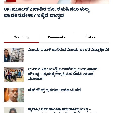
UPI ಮೂಲಕ 2 ಸಾವಿರ ರೂ. ಕಳುಹಿಸಲು ಶುಲ್ಕ
ಪಾವತಿಸಬೇಕಾ? ಇಲ್ಲಿದೆ ವಾಸ್ತವ
Trending
Comments
Latest
ವಿಜಯ ಪತಾಕೆ ಹಾರಿಸಿದ ವಿಜಯ ಭಾರತಿ ವಿದ್ಯಾರ್ಥಿನಿ!
ಉಡುಪಿ KMCಯಲ್ಲಿ ಬಡವರಿಗಿಲ್ಲ ಆಯುಷ್ಮಾನ್
ಸೌಲಭ್ಯ – ಕ್ರಮಕ್ಕೆ ಆಗ್ರಹಿಸಿದ ಬಿಜೆಪಿ ಯುವ
ಮೋರ್ಚಾ!
ಚೆಕ್​ಬೌನ್ಸ್​ ಪ್ರಕರಣ; ಆರೋಪಿ ಸೆರೆ
ಹೈಡ್ರೋವಿಡ್ ಗಾಂಜಾ ಮಾರಾಟಕ್ಕೆ ಯತ್ನ –