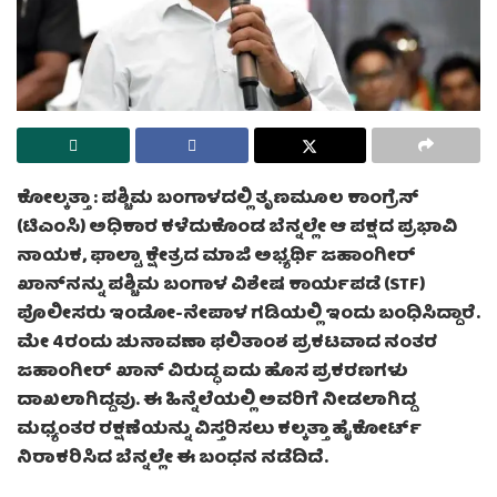
ಕೋಲ್ಕತ್ತಾ :
ಪಶ್ಚಿಮ ಬಂಗಾಳದಲ್ಲಿ ತೃಣಮೂಲ ಕಾಂಗ್ರೆಸ್
(ಟಿಎಂಸಿ) ಅಧಿಕಾರ ಕಳೆದುಕೊಂಡ ಬೆನ್ನಲ್ಲೇ ಆ ಪಕ್ಷದ ಪ್ರಭಾವಿ
ನಾಯಕ, ಫಾಲ್ಟಾ ಕ್ಷೇತ್ರದ ಮಾಜಿ ಅಭ್ಯರ್ಥಿ ಜಹಾಂಗೀರ್
ಖಾನ್‌ನನ್ನು ಪಶ್ಚಿಮ ಬಂಗಾಳ ವಿಶೇಷ ಕಾರ್ಯಪಡೆ (STF)
ಪೊಲೀಸರು ಇಂಡೋ-ನೇಪಾಳ ಗಡಿಯಲ್ಲಿ ಇಂದು ಬಂಧಿಸಿದ್ದಾರೆ.
ಮೇ 4ರಂದು ಚುನಾವಣಾ ಫಲಿತಾಂಶ ಪ್ರಕಟವಾದ ನಂತರ
ಜಹಾಂಗೀರ್ ಖಾನ್ ವಿರುದ್ಧ ಐದು ಹೊಸ ಪ್ರಕರಣಗಳು
ದಾಖಲಾಗಿದ್ದವು. ಈ ಹಿನ್ನೆಲೆಯಲ್ಲಿ ಅವರಿಗೆ ನೀಡಲಾಗಿದ್ದ
ಮಧ್ಯಂತರ ರಕ್ಷಣೆಯನ್ನು ವಿಸ್ತರಿಸಲು ಕಲ್ಕತ್ತಾ ಹೈಕೋರ್ಟ್
ನಿರಾಕರಿಸಿದ ಬೆನ್ನಲ್ಲೇ ಈ ಬಂಧನ ನಡೆದಿದೆ.