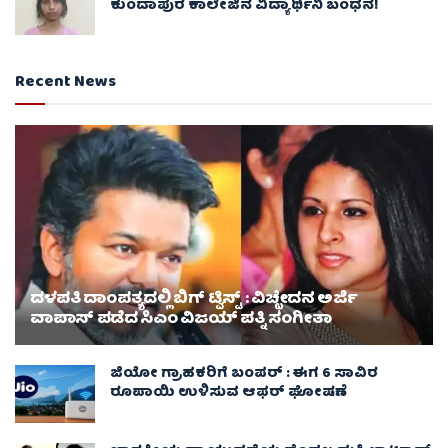
ಕುಂದಾಪುರ ಕಾಲೇಜಿನ ವಿದ್ಯಾರ್ಥಿನಿ ಬಂಧನ!
Recent News
ದಳಪತಿ ದಾಂಪತ್ಯದಲ್ಲಿ ಬಿಗ್ ಟ್ವಿಸ್ಟ್ : ವಿಚ್ಛೇದನ ಅರ್ಜಿ
ವಾಪಾಸ್‌ ಪಡೆದ ಸಿಎಂ ವಿಜಯ್ ಪತ್ನಿ ಸಂಗೀತಾ‌
ಜಿಯೋ ಗ್ರಾಹಕರಿಗೆ ಬಂಪರ್ : ಈಗ 6 ಸಾವಿರ
ರೂಪಾಯಿ ಉಳಿಸುವ ಆಫರ್ ಘೋಷಣೆ