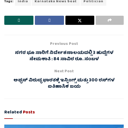
Tags:
India
Karnataka News beat
Politician
Previous Post
ನಗರ ಭೂ ಸಾರಿಗೆ ನಿರ್ದೇಶನಾಲಯದಲ್ಲಿ 3 ಹುದ್ದೆಗಳ
ನೇಮಕಾತಿ : 84 ಸಾವಿರ ರೂ. ಸಂಬಳ
Next Post
ಅಫ್ಘನ್ ವಿರುದ್ಧ ಭಾರತಕ್ಕೆ ಇನ್ನಿಂಗ್ಸ್ ಮತ್ತು 300 ರನ್​ಗಳ
ಐತಿಹಾಸಿಕ ಜಯ
Related
Posts