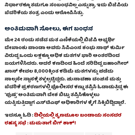
ನಿರ್ಧಾರಕ್ಕೂ ತಮಗೂ ಸಂಬಂಧವಿಲ್ಲ ಎನ್ನುತ್ತಾ, ಇದು ಬಿಜೆಪಿಯ
ಬೆದರಿಕೆಯ ತಂತ್ರ ಎಂದು ಆರೋಪಿಸಿತ್ತು.
ಅಂತಿಮವಾಗಿ ಸೋಲು, ಈಗ ಬಂಧನ
ಮೇ 24 ರಂದು ನಡೆದ ಮತ ಎಣಿಕೆಯಲ್ಲಿ ಬಿಜೆಪಿ ಅಭ್ಯರ್ಥಿ
ದೇಬಾಂಶು ಪಾಂಡಾ ಅವರು ಸಿಪಿಎಂನ ಶಂಭು ನಾಥ್ ಕುರ್ಮಿ
ವಿರುದ್ಧ ಒಂದು ಲಕ್ಷಕ್ಕೂ ಅಧಿಕ ಮತಗಳ ಭಾರಿ ಅಂತರದಿಂದ
ಜಯಗಳಿಸಿದರು. ಆದರೆ ಕಣದಿಂದ ಹಿಂದೆ ಸರಿದಿದ್ದ ಜಹಾಂಗೀರ್
ಖಾನ್ ಕೇವಲ 8,000ಕ್ಕಿಂತ ಕಡಿಮೆ ಮತಗಳನ್ನು ಪಡೆದು
ನಾಲ್ಕನೇ ಸ್ಥಾನಕ್ಕೆ ತಳ್ಳಲ್ಪಟ್ಟಿದ್ದರು. ಚುನಾವಣಾ ವಂಚನೆ ಮತ್ತು
ಬೆದರಿಕೆ ಪ್ರಕರಣಗಳಲ್ಲಿ ಪೊಲೀಸರ ಕಣ್ಣು ತಪ್ಪಿಸಿ ಓಡಾಡುತ್ತಿದ್ದ ಈ
‘ಪುಷ್ಪ’ ಅಂತಿಮವಾಗಿ ದೇಶ ಬಿಟ್ಟು ತಪ್ಪಿಸಿಕೊಳ್ಳಲು
ಯತ್ನಿಸುತ್ತಿದ್ದಾಗ ಎಸ್‌ಟಿಎಫ್ ಅಧಿಕಾರಿಗಳ ಕೈಗೆ ಸಿಕ್ಕಿಬಿದ್ದಿದ್ದಾರೆ.
ಇದನ್ನೂ ಓದಿ :
ದಿಲ್ಲಿಯಲ್ಲಿ ತೃಣಮೂಲ ಬಂಡಾಯ ಸಂಸದರ
ರಹಸ್ಯ ಸಭೆ : ಮಮತಾಗೆ ಬಿಗ್ ಶಾಕ್!