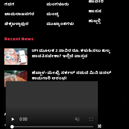
ಹಾವೇರಿ
ಗದಗ
ಮಂಗಳೂರು
ಹಾಸನ
ಚಾಮರಾಜನಗರ
ಮಂಡ್ಯ
ಹುಬ್ಬಳ್ಳಿ
ಚಿಕ್ಕಬಳ್ಳಾಫುರ
ಮುಖ್ಯಾಂಶಗಳು
Recent News
UPI ಮೂಲಕ 2 ಸಾವಿರ ರೂ. ಕಳುಹಿಸಲು ಶುಲ್ಕ
ಪಾವತಿಸಬೇಕಾ? ಇಲ್ಲಿದೆ ವಾಸ್ತವ
ಹೆಬ್ಬಾಳ–ಮೇಖ್ರಿ ಸರ್ಕಲ್ ನಡುವೆ ಮಿನಿ ಟನಲ್
ಕಾಮಗಾರಿ ಆರಂಭ!
About
Advertise
Privacy & Policy
Contact Us
© 2025
Karnatakanewsbeat