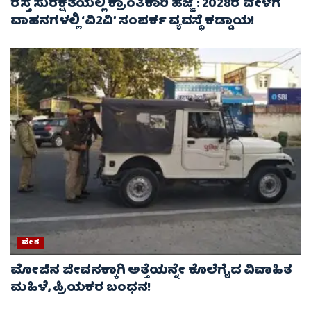
ರಸ್ತೆ ಸುರಕ್ಷತೆಯಲ್ಲಿ ಕ್ರಾಂತಿಕಾರಿ ಹೆಜ್ಜೆ : 2028ರ ವೇಳೆಗೆ
ವಾಹನಗಳಲ್ಲಿ ‘ವಿ2ವಿ’ ಸಂಪರ್ಕ ವ್ಯವಸ್ಥೆ ಕಡ್ಡಾಯ!
ದೇಶ
ಮೋಜಿನ ಜೀವನಕ್ಕಾಗಿ ಅತ್ತೆಯನ್ನೇ ಕೊಲೆಗೈದ ವಿವಾಹಿತ
ಮಹಿಳೆ, ಪ್ರಿಯಕರ ಬಂಧನ!