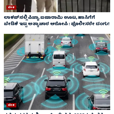
ದೇಶ
ಲಾಕಪ್‌ನಲ್ಲಿ ಪಿಜ್ಜಾ, ಐಷಾರಾಮಿ ಊಟ, ಹಾಸಿಗೆಗೆ
ಬೇಡಿಕೆ ಇಟ್ಟ ಅತ್ಯಾಚಾರ ಆರೋಪಿ : ಪೊಲೀಸರೇ ದಂಗು!
ದೇಶ