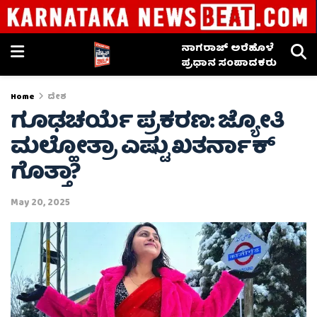
ನಾಗರಾಜ್ ಅರೆಹೊಳೆ
ಪ್ರಧಾನ ಸಂಪಾದಕರು
Home
ದೇಶ
ಗೂಢಚರ್ಯೆ ಪ್ರಕರಣ: ಜ್ಯೋತಿ
ಮಲ್ಹೋತ್ರಾ ಎಷ್ಟು ಖತರ್ನಾಕ್
ಗೊತ್ತಾ?
May 20, 2025