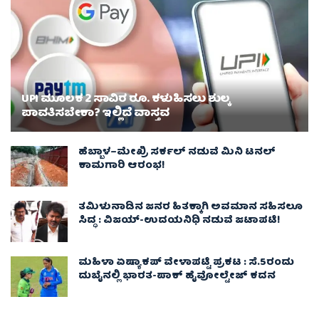
UPI ಮೂಲಕ 2 ಸಾವಿರ ರೂ. ಕಳುಹಿಸಲು ಶುಲ್ಕ
ಪಾವತಿಸಬೇಕಾ? ಇಲ್ಲಿದೆ ವಾಸ್ತವ
ಹೆಬ್ಬಾಳ–ಮೇಖ್ರಿ ಸರ್ಕಲ್ ನಡುವೆ ಮಿನಿ ಟನಲ್
ಕಾಮಗಾರಿ ಆರಂಭ!
ತಮಿಳುನಾಡಿನ ಜನರ ಹಿತಕ್ಕಾಗಿ ಅವಮಾನ ಸಹಿಸಲೂ
ಸಿದ್ಧ : ವಿಜಯ್‌-ಉದಯನಿಧಿ ನಡುವೆ ಜಟಾಪಟಿ!
ಮಹಿಳಾ ಏಷ್ಯಾಕಪ್ ವೇಳಾಪಟ್ಟಿ ಪ್ರಕಟ : ಸೆ.5ರಂದು
ದುಬೈನಲ್ಲಿ ಭಾರತ-ಪಾಕ್‌ ಹೈವೋಲ್ಟೇಜ್ ಕದನ