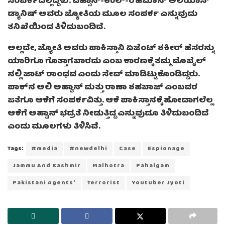
ಸಂಪರ್ಕದಲ್ಲಿದ್ದಳು. ಎಹ್ಸಾನ್-ಉಲ್-ರೆಹಮಾನ್ ಅಲಿಯಾಸ್
ಡ್ಯಾನಿಷ್ ಅವರು ಜ್ಯೋತಿಯ ಮೂಲ ಸಂಪರ್ಕ ಎನ್ನುವುದು
ತನಿಖೆಯಿಂದ ತಿಳಿದುಬಂದಿದೆ.
ಅಲ್ಲದೇ, ಜ್ಯೋತಿ ಅವರು ಪಾಕಿಸ್ತಾನಿ ಏಜೆಂಟ್ ಶಕೀರ್ ಹೆಸರನ್ನು
ಯಾರಿಗೂ ಗೊತ್ತಾಗಬಾರದು ಎಂಬ ಕಾರಣಕ್ಕೆ ತಮ್ಮ ಮೊಬೈಲ್
ನಲ್ಲಿ ಜಾಟ್ ರಾಂಧವ ಎಂದು ಸೇವ್ ಮಾಡಿಟ್ಟುಕೊಂಡಿದ್ದರು.
ಪಾಕ್‌ನ ಅಲಿ ಅಹ್ವಾನ್ ಮತ್ತು ರಾಣಾ ಶಹಬಾಜ್ ಎಂಬವರ
ಜತೆಗೂ ಆಕೆಗೆ ಸಂಪರ್ಕವಿತ್ತು. ಆಕೆ ಪಾಕಿಸ್ತಾನಕ್ಕೆ ಹೋದಾಗಲೆಲ್ಲ
ಆಕೆಗೆ ಅಹ್ವಾನ್ ಭದ್ರತೆ ನೀಡುತ್ತಿದ್ದ ಎನ್ನುವುದೂ ತಿಳಿದುಬಂದಿದೆ
ಎಂದು ಮೂಲಗಳು ತಿಳಿಸಿವೆ.
Tags:
#media
#newdelhi
Case
Espionage
Jammu And Kashmir
Malhotra
Pahalgam
Pakistani Agents'
Terrorist
Youtuber Jyoti