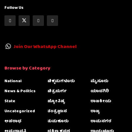
Follow Us
Join Our WhatsApp Channel
Browse by Category
National
ಚಿಕ್ಕಮಗಳೂರು
ಮೈಸೂರು
News & Politics
ಚಿತ್ರದುರ್ಗ
ಯಾದಗಿರಿ
State
ಜ್ಯೋತಿಷ್ಯ
ರಾಜಕೀಯ
Uncategorized
ತಂತ್ರಜ್ಞಾನ
ರಾಜ್ಯ
ಅಪರಾಧ
ತುಮಕೂರು
ರಾಮನಗರ
ಅಮರಾವತಿ
ದಕ್ಷಿಣ ಕನ್ನಡ
ರಾಯಚೂರು