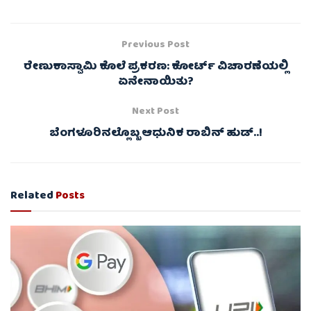
Previous Post
ರೇಣುಕಾಸ್ವಾಮಿ ಕೊಲೆ ಪ್ರಕರಣ: ಕೋರ್ಟ್ ವಿಚಾರಣೆಯಲ್ಲಿ
ಏನೇನಾಯಿತು?
Next Post
ಬೆಂಗಳೂರಿನಲ್ಲೊಬ್ಬ ಆಧುನಿಕ ರಾಬಿನ್ ಹುಡ್..!
Related
Posts