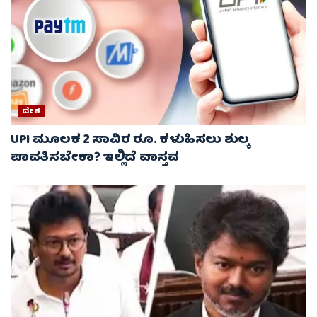
ದೇಶ
UPI ಮೂಲಕ 2 ಸಾವಿರ ರೂ. ಕಳುಹಿಸಲು ಶುಲ್ಕ
ಪಾವತಿಸಬೇಕಾ? ಇಲ್ಲಿದೆ ವಾಸ್ತವ