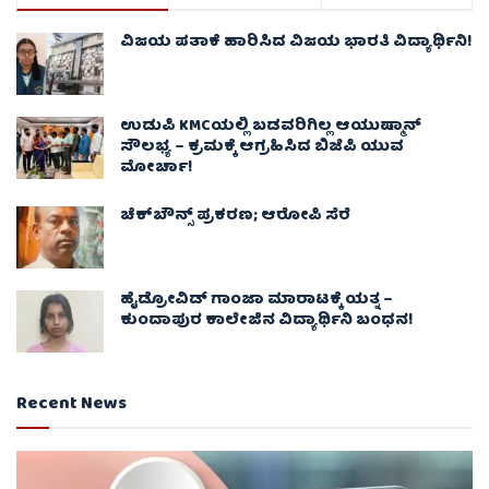
ವಿಜಯ ಪತಾಕೆ ಹಾರಿಸಿದ ವಿಜಯ ಭಾರತಿ ವಿದ್ಯಾರ್ಥಿನಿ!
ಉಡುಪಿ KMCಯಲ್ಲಿ ಬಡವರಿಗಿಲ್ಲ ಆಯುಷ್ಮಾನ್
ಸೌಲಭ್ಯ – ಕ್ರಮಕ್ಕೆ ಆಗ್ರಹಿಸಿದ ಬಿಜೆಪಿ ಯುವ
ಮೋರ್ಚಾ!
ಚೆಕ್​ಬೌನ್ಸ್​ ಪ್ರಕರಣ; ಆರೋಪಿ ಸೆರೆ
ಹೈಡ್ರೋವಿಡ್ ಗಾಂಜಾ ಮಾರಾಟಕ್ಕೆ ಯತ್ನ –
ಕುಂದಾಪುರ ಕಾಲೇಜಿನ ವಿದ್ಯಾರ್ಥಿನಿ ಬಂಧನ!
Recent News