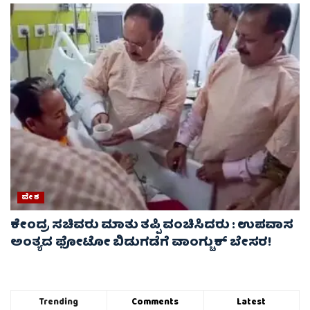
ದೇಶ
ಕೇಂದ್ರ ಸಚಿವರು ಮಾತು ತಪ್ಪಿ ವಂಚಿಸಿದರು : ಉಪವಾಸ
ಅಂತ್ಯದ ಫೋಟೋ ಬಿಡುಗಡೆಗೆ ವಾಂಗ್ಚುಕ್ ಬೇಸರ!
Trending
Comments
Latest