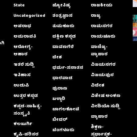
State
ಜ್ಯೋತಿಷ್ಯ
ರಾಜಕೀಯ
Uncategorized
ತಂತ್ರಜ್ಞಾನ
ರಾಜ್ಯ
ಅಪರಾಧ
ತುಮಕೂರು
ರಾಮನಗರ
ಅಮರಾವತಿ
ದಕ್ಷಿಣ ಕನ್ನಡ
ರಾಯಚೂರು
ಗಿ
ಆರೋಗ್ಯ-
ದಾವಣಗೆರೆ
ವಾಣಿಜ್ಯ-
ಆಹಾರ
ವ್ಯಾಪಾರ
ದೇಶ
ಇತರೆ ಸುದ್ದಿ
ವಿಜಯನಗರ
ಧರ್ಮ-ಸನಾತನ
ಇತಿಹಾಸ
ವಿಜಯಪುರ
ಧಾರವಾಡ
ಉಡುಪಿ
ವಿದೇಶ
ಪುರಾಣ
ಉತ್ತರ ಕನ್ನಡ
ವಿಶೇಷ ಅಂಕಣ
ಬಳ್ಳಾರಿ
ಕನ್ನಡ-ಸಾಹಿತ್ಯ-
ವೀಡಿಯೊ ಸುದ್ದಿ
ಬಾಗಲಕೋಟೆ
ಸಂಸ್ಕೃತಿ
ವ್ಯಾಪಾರ
ಬೀದರ್
ಕಲಬುರ್ಗಿ
ಶಿಕ್ಷಣ-
ಬೆಂಗಳೂರು
ಕೃಷಿ-ಪರಿಸರ
ಸ್ಪರ್ಧಾತ್ಮಕ-