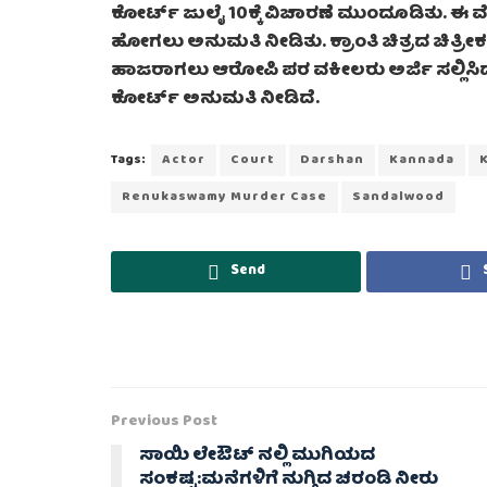
ಕೋರ್ಟ್ ಜುಲೈ 10ಕ್ಕೆ ವಿಚಾರಣೆ ಮುಂದೂಡಿತು. ಈ
ಹೋಗಲು ಅನುಮತಿ ನೀಡಿತು. ಕ್ರಾಂತಿ ಚಿತ್ರದ ಚಿತ್ರೀ
ಹಾಜರಾಗಲು ಆರೋಪಿ ಪರ ವಕೀಲರು ಅರ್ಜಿ ಸಲ್ಲಿಸಿ
ಕೋರ್ಟ್ ಅನುಮತಿ ನೀಡಿದೆ.
Tags:
Actor
Court
Darshan
Kannada
Renukaswamy Murder Case
Sandalwood
Send
Previous Post
ಸಾಯಿ ಲೇಔಟ್ ನಲ್ಲಿ ಮುಗಿಯದ
ಸಂಕಷ್ಟ:ಮನೆಗಳಿಗೆ ನುಗ್ಗಿದ ಚರಂಡಿ ನೀರು