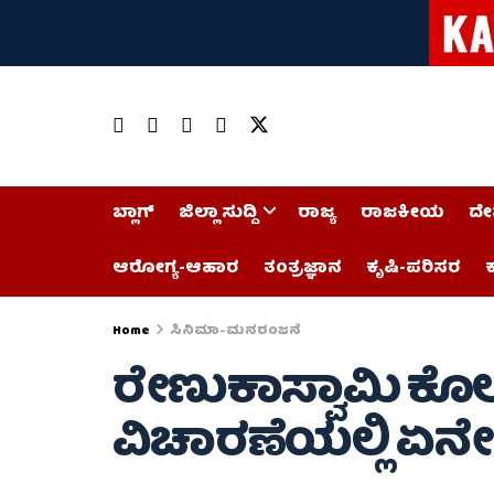
ಬ್ಲಾಗ್
ಜಿಲ್ಲಾ ಸುದ್ದಿ
ರಾಜ್ಯ
ರಾಜಕೀಯ
ದೇ
ಆರೋಗ್ಯ-ಆಹಾರ
ತಂತ್ರಜ್ಞಾನ
ಕೃಷಿ-ಪರಿಸರ
ಕ
Home
ಸಿನಿಮಾ-ಮನರಂಜನೆ
ರೇಣುಕಾಸ್ವಾಮಿ ಕೊಲ
ವಿಚಾರಣೆಯಲ್ಲಿ ಏನ