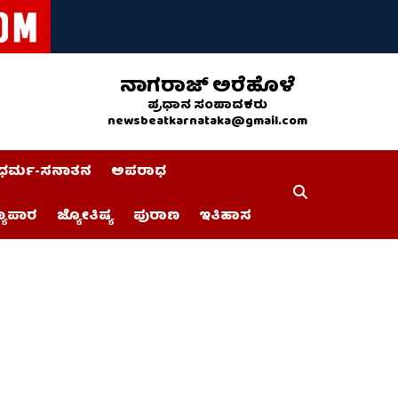
ನಾಗರಾಜ್ ಅರೆಹೊಳೆ
ಪ್ರಧಾನ ಸಂಪಾದಕರು
newsbeatkarnataka@gmail.com
ಧರ್ಮ-ಸನಾತನ
ಅಪರಾಧ
್ಯಾಪಾರ
ಜ್ಯೋತಿಷ್ಯ
ಪುರಾಣ
ಇತಿಹಾಸ