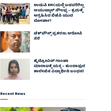
ಉಡುಪಿ KMCಯಲ್ಲಿ ಬಡವರಿಗಿಲ್ಲ
ಆಯುಷ್ಮಾನ್ ಸೌಲಭ್ಯ – ಕ್ರಮಕ್ಕೆ
ಆಗ್ರಹಿಸಿದ ಬಿಜೆಪಿ ಯುವ
ಮೋರ್ಚಾ!
ಚೆಕ್​ಬೌನ್ಸ್​ ಪ್ರಕರಣ; ಆರೋಪಿ
ಸೆರೆ
ಹೈಡ್ರೋವಿಡ್ ಗಾಂಜಾ
ಮಾರಾಟಕ್ಕೆ ಯತ್ನ – ಕುಂದಾಪುರ
ಕಾಲೇಜಿನ ವಿದ್ಯಾರ್ಥಿನಿ ಬಂಧನ!
Recent News