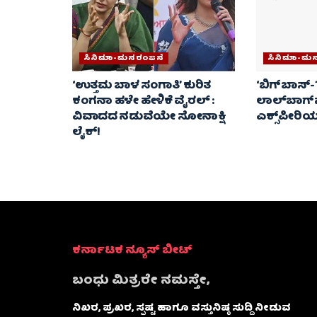
ಸಿನಿಮಾ-ಮನರಂಜನೆ
ಸಿನಿಮಾ-ಮ
‘ಉತ್ತಮ ಬಾಳ ಸಂಗಾತಿ’ ಕುರಿತ
‘ಬಿಗ್‌ಬಾಸ್-13
ಕಂಗನಾ ಹಳೇ ಹೇಳಿಕೆ ವೈರಲ್ :
ಲಾಲ್‌ಬಾಗ್‌ನ
ವಿವಾದದ ನಡುವೆಯೇ ಸೋನಾಕ್ಷಿ
ಎಕ್ಸ್‌ಪೀರಿ
ಲೈಕ್!
ಕರ್ನಾಟಕ ನ್ಯೂಸ್ ಬೀಟ್
ಬಂಧು ಮಿತ್ರರೇ ನಮಸ್ತೇ,
ನಿಖರ, ಪ್ರಖರ, ಸ್ಪಷ್ಟ ಹಾಗೂ ವಸ್ತುನಿಷ್ಠ ಸುದ್ದಿ ನೀಡುವ