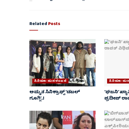
Related
Posts
ಸಿನಿಮಾ-ಮನರಂಜನೆ
ಸಿನಿಮಾ-ಮ
ಅಮೃತ ಸಿನಿಕ್ರಾಫ್ಟ್ ‘ಡಬಲ್
‘ಘಜನಿ’ ಖ್
ಗೂಗ್ಲಿ’..!
ಪ್ರದೀಪ್ ರಾ