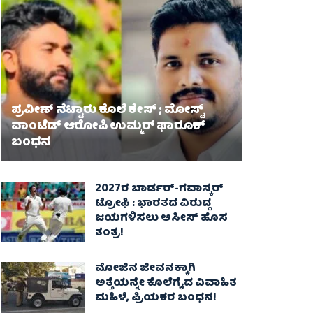
ಪ್ರವೀಣ್ ನೆಟ್ಟಾರು ಕೊಲೆ ಕೇಸ್ ​; ಮೋಸ್ಟ್
ವಾಂಟೆಡ್‌ ಆರೋಪಿ ಉಮ್ಮರ್ ಫಾರೂಕ್
ಬಂಧನ
2027ರ ಬಾರ್ಡರ್-ಗವಾಸ್ಕರ್
ಟ್ರೋಫಿ : ಭಾರತದ ವಿರುದ್ಧ
ಜಯಗಳಿಸಲು ಆಸೀಸ್‌ ಹೊಸ
ತಂತ್ರ!
ಮೋಜಿನ ಜೀವನಕ್ಕಾಗಿ
ಅತ್ತೆಯನ್ನೇ ಕೊಲೆಗೈದ ವಿವಾಹಿತ
ಮಹಿಳೆ, ಪ್ರಿಯಕರ ಬಂಧನ!