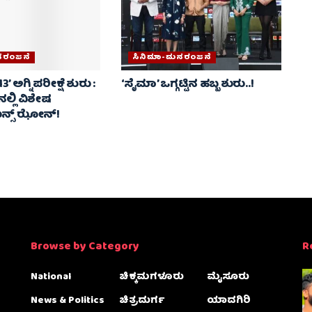
ನರಂಜನೆ
ಸಿನಿಮಾ-ಮನರಂಜನೆ
’ ಅಗ್ನಿಪರೀಕ್ಷೆ ಶುರು :
‘ಸೈಮಾ’ ಒಗ್ಗಟ್ಟಿನ ಹಬ್ಬ ಶುರು..!
ಲ್ಲಿ ವಿಶೇಷ
ಯನ್ಸ್ ಝೋನ್!
Browse by Category
R
National
ಚಿಕ್ಕಮಗಳೂರು
ಮೈಸೂರು
News & Politics
ಚಿತ್ರದುರ್ಗ
ಯಾದಗಿರಿ