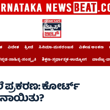
ಶ
ವಿದೇಶ
ಕ್ರೀಡೆ
ಸಿನಿಮಾ-ಮನರಂಜನೆ
ವಿಶೇಷ ಅಂಕಣ
ನ್ನಡ-ಸಾಹಿತ್ಯ-ಸಂಸ್ಕೃತಿ
ಶಿಕ್ಷಣ-ಸ್ಪರ್ಧಾತ್ಮಕ-ಉದ್ಯೋಗ
ವಾಣಿಜ್ಯ-ವ
ೆ ಪ್ರಕರಣ: ಕೋರ್ಟ್
ೇನಾಯಿತು?