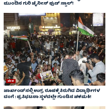
ಮುಂದಿನ ಗುರಿ ಚೈನೀಸ್ ಫುಡ್ ಸ್ಟಾಲ್‌!
ದೇಶ
ಜಾರ್ಖಂಡ್‌ನಲ್ಲಿ ಉಗ್ರ ರೂಪಕ್ಕೆ ತಿರುಗಿದ ವಿದ್ಯಾರ್ಥಿಗಳ
ದಂಗೆ : ಪ್ರತಿಭಟನಾ ಸ್ಥಳದಲ್ಲೇ ಗುಂಡಿನ ಚಕಮಕಿ!