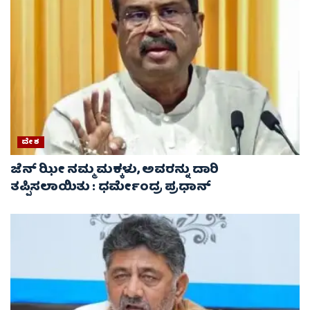
ದೇಶ
ಜೆನ್ ಝೀ ನಮ್ಮ ಮಕ್ಕಳು, ಅವರನ್ನು ದಾರಿ
ತಪ್ಪಿಸಲಾಯಿತು : ಧರ್ಮೇಂದ್ರ ಪ್ರಧಾನ್