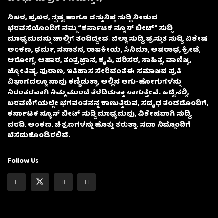
ನಿಖರ, ಪ್ರಖರ, ಸ್ಪಷ್ಟ ಹಾಗೂ ವಸ್ತುನಿಷ್ಠ ಸುದ್ದಿ ನೀಡುವ
ಭರವಸೆಯೊಂದಿಗೆ ನಮ್ಮ “ಕರ್ನಾಟಕ ನ್ಯೂಸ್ ಬೀಟ್” ಸುದ್ದಿ
ಮಾಧ್ಯಮವನ್ನು ಚಾಲ್ತಿಗೆ ತಂದಿದ್ದೇವೆ. ಜಿಲ್ಲಾ ಸುದ್ದಿ, ಪ್ರಸ್ತುತ ಸುದ್ದಿ, ವಿಶೇಷ
ಅಂಕಣ, ಧರ್ಮ, ಸನಾತನ, ರಾಜಕೀಯ, ಸಿನಿಮಾ, ಅಪರಾಧ, ಕ್ರೀಡೆ,
ಆರೋಗ್ಯ, ಆಹಾರ, ತಂತ್ರಜ್ಞಾನ, ಕೃಷಿ, ಪರಿಸರ, ಸಾಹಿತ್ಯ, ವಾಣಿಜ್ಯ,
ಜ್ಯೋತಿಷ್ಯ, ಪುರಾಣ, ಇತಿಹಾಸ ಸೇರಿದಂತೆ ಈ ಸಮಾಜದ ಪ್ರತಿ
ವಿಭಾಗದಲ್ಲೂ ನಾವು ಕಣ್ಣಿಡುತ್ತಾ, ಅಲ್ಲಿನ ಆಗು-ಹೋಗುಗಳನ್ನು
ನಿರಂತರವಾಗಿ ನಿಮ್ಮ ಮುಂದೆ ತೆರೆದಿಡುತ್ತಾ ಸಾಗುತ್ತೇವೆ. ಒಟ್ಟಿನಲ್ಲಿ,
ಬರವಣಿಗೆಯಲ್ಲೇ ಭಗವಂತನನ್ನ ಕಾಣುತ್ತಿರುವ, ಸದೃಢ ತಂಡದೊಂದಿಗೆ,
ಕರ್ನಾಟಕ ನ್ಯೂಸ್ ಬೀಟ್ ಸುದ್ದಿ ಮಾಧ್ಯಮವು, ವಿಶೇಷವಾಗಿ ಸುದ್ದಿ,
ವರದಿ, ಅಂಕಣ, ಚಿತ್ರಣಗಳನ್ನು ಹೊತ್ತು ತರುತ್ತಾ, ಸದಾ ನಿಮ್ಮೊಂದಿಗೆ
ಬೆಸೆದುಕೊಂಡಿರಲಿದೆ.
Follow Us