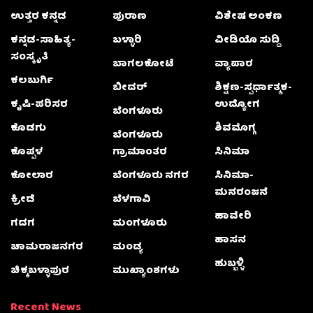
ಉತ್ತರ ಕನ್ನಡ
ಪುರಾಣ
ವಿಶೇಷ ಅಂಕಣ
ಕನ್ನಡ-ಸಾಹಿತ್ಯ-
ಬಳ್ಳಾರಿ
ವೀಡಿಯೊ ಸುದ್ದಿ
ಸಂಸ್ಕೃತಿ
ಬಾಗಲಕೋಟೆ
ವ್ಯಾಪಾರ
ಕಲಬುರ್ಗಿ
ಬೀದರ್
ಶಿಕ್ಷಣ-ಸ್ಪರ್ಧಾತ್ಮಕ-
ಕೃಷಿ-ಪರಿಸರ
ಉದ್ಯೋಗ
ಬೆಂಗಳೂರು
ಕೊಡಗು
ಶಿವಮೊಗ್ಗ
ಬೆಂಗಳೂರು
ಕೊಪ್ಪಳ
ಗ್ರಾಮಾಂತರ
ಸಿನಿಮಾ
ಕೋಲಾರ
ಬೆಂಗಳೂರು ನಗರ
ಸಿನಿಮಾ-
ಮನರಂಜನೆ
ಕ್ರೀಡೆ
ಬೆಳಗಾವಿ
ಹಾವೇರಿ
ಗದಗ
ಮಂಗಳೂರು
ಹಾಸನ
ಚಾಮರಾಜನಗರ
ಮಂಡ್ಯ
ಹುಬ್ಬಳ್ಳಿ
ಚಿಕ್ಕಬಳ್ಳಾಫುರ
ಮುಖ್ಯಾಂಶಗಳು
Recent News