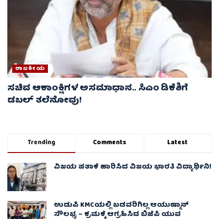
ರಾಜಕೀಯ
ಸಚಿವ ಆಕಾಂಕ್ಷಿಗಳ ಅಸಮಾಧಾನ.. ಸಿಎಂ ಡಿಕೆಶಿಗೆ
ಡಬಲ್ ತಲೆನೋವು!
Trending
Comments
Latest
ವಿಜಯ ಪತಾಕೆ ಹಾರಿಸಿದ ವಿಜಯ ಭಾರತಿ ವಿದ್ಯಾರ್ಥಿನಿ!
ಉಡುಪಿ KMCಯಲ್ಲಿ ಬಡವರಿಗಿಲ್ಲ ಆಯುಷ್ಮಾನ್
ಸೌಲಭ್ಯ – ಕ್ರಮಕ್ಕೆ ಆಗ್ರಹಿಸಿದ ಬಿಜೆಪಿ ಯುವ