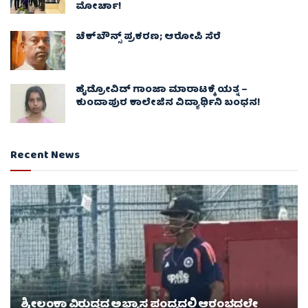
ಮೋರ್ಚಾ!
ಚೆಕ್​ಬೌನ್ಸ್​ ಪ್ರಕರಣ; ಆರೋಪಿ ಸೆರೆ
ಹೈಡ್ರೋವಿಡ್ ಗಾಂಜಾ ಮಾರಾಟಕ್ಕೆ ಯತ್ನ –
ಕುಂದಾಪುರ ಕಾಲೇಜಿನ ವಿದ್ಯಾರ್ಥಿನಿ ಬಂಧನ!
Recent News
ಶ್ರೀಲಂಕಾ ವಿರುದ್ಧದ ಅಭ್ಯಾಸ ಪಂದ್ಯದಲ್ಲಿ ಆರಂಭದಲ್ಲೇ