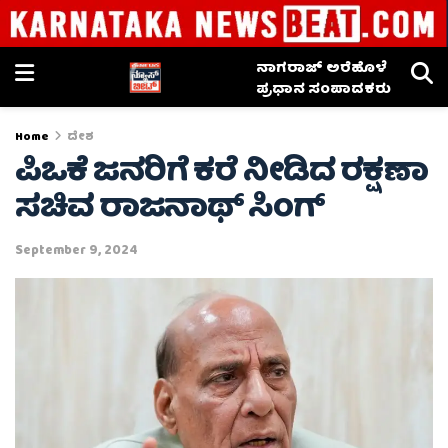
ನಾಗರಾಜ್ ಅರೆಹೊಳೆ
ಪ್ರಧಾನ ಸಂಪಾದಕರು
Home
ದೇಶ
ಪಿಒಕೆ ಜನರಿಗೆ ಕರೆ ನೀಡಿದ ರಕ್ಷಣಾ
ಸಚಿವ ರಾಜನಾಥ್ ಸಿಂಗ್
September 9, 2024