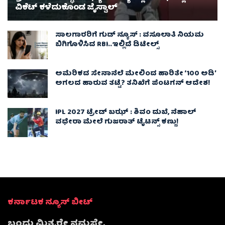
ವಿಕೆಟ್ ಕಳೆದುಕೊಂಡ ಜೈಸ್ವಾಲ್
ಸಾಲಗಾರರಿಗೆ ಗುಡ್ ನ್ಯೂಸ್ : ವಸೂಲಾತಿ ನಿಯಮ
ಬಿಗಿಗೊಳಿಸಿದ RBI..ಇಲ್ಲಿದೆ ಡಿಟೇಲ್ಸ್
ಅಮೆರಿಕದ ಸೇನಾನೆಲೆ ಮೇಲಿಂದ ಹಾರಿತೇ ‘100 ಅಡಿ’
ಅಗಲದ ಹಾರುವ ತಟ್ಟೆ? ತನಿಖೆಗೆ ಪೆಂಟಗನ್ ಆದೇಶ!
IPL 2027 ಟ್ರೇಡ್‌ ಬಝ್ : ಶಿವಂ ದುಬೆ, ನೆಹಾಲ್
ವಧೇರಾ ಮೇಲೆ ಗುಜರಾತ್ ಟೈಟನ್ಸ್ ಕಣ್ಣು!
ಕರ್ನಾಟಕ ನ್ಯೂಸ್ ಬೀಟ್
ಬಂಧು ಮಿತ್ರರೇ ನಮಸ್ತೇ,