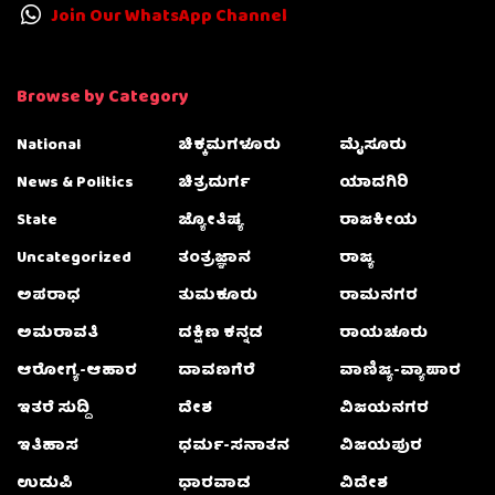
Join Our WhatsApp Channel
Browse by Category
National
ಚಿಕ್ಕಮಗಳೂರು
ಮೈಸೂರು
News & Politics
ಚಿತ್ರದುರ್ಗ
ಯಾದಗಿರಿ
State
ಜ್ಯೋತಿಷ್ಯ
ರಾಜಕೀಯ
Uncategorized
ತಂತ್ರಜ್ಞಾನ
ರಾಜ್ಯ
ಅಪರಾಧ
ತುಮಕೂರು
ರಾಮನಗರ
ಅಮರಾವತಿ
ದಕ್ಷಿಣ ಕನ್ನಡ
ರಾಯಚೂರು
ಆರೋಗ್ಯ-ಆಹಾರ
ದಾವಣಗೆರೆ
ವಾಣಿಜ್ಯ-ವ್ಯಾಪಾರ
ಇತರೆ ಸುದ್ದಿ
ದೇಶ
ವಿಜಯನಗರ
ಇತಿಹಾಸ
ಧರ್ಮ-ಸನಾತನ
ವಿಜಯಪುರ
ಉಡುಪಿ
ಧಾರವಾಡ
ವಿದೇಶ