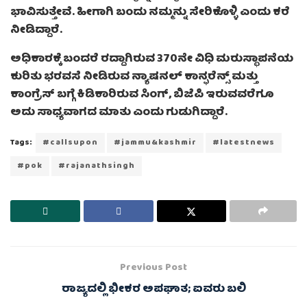
ಭಾವಿಸುತ್ತೇವೆ. ಹೀಗಾಗಿ ಬಂದು ನಮ್ಮನ್ನು ಸೇರಿಕೊಳ್ಳಿ ಎಂದು ಕರೆ
ನೀಡಿದ್ದಾರೆ.
ಅಧಿಕಾರಕ್ಕೆ ಬಂದರೆ ರದ್ದಾಗಿರುವ 370ನೇ ವಿಧಿ ಮರುಸ್ಥಾಪನೆಯ
ಕುರಿತು ಭರವಸೆ ನೀಡಿರುವ ನ್ಯಾಷನಲ್‌ ಕಾನ್ಫರೆನ್ಸ್‌ ಮತ್ತು
ಕಾಂಗ್ರೆಸ್‌ ಬಗ್ಗೆ ಕಿಡಿಕಾರಿರುವ ಸಿಂಗ್‌, ಬಿಜೆಪಿ ಇರುವವರೆಗೂ
ಅದು ಸಾಧ್ಯವಾಗದ ಮಾತು ಎಂದು ಗುಡುಗಿದ್ದಾರೆ.
Tags:
#callsupon
#jammu&kashmir
#latestnews
#pok
#rajanathsingh
Previous Post
ರಾಜ್ಯದಲ್ಲಿ ಭೀಕರ ಅಪಘಾತ; ಐವರು ಬಲಿ