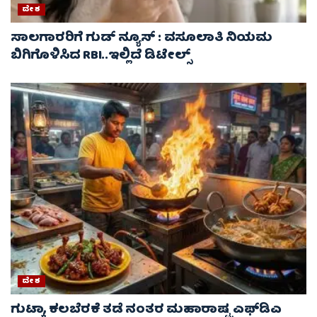
ದೇಶ
ಸಾಲಗಾರರಿಗೆ ಗುಡ್ ನ್ಯೂಸ್ : ವಸೂಲಾತಿ ನಿಯಮ
ಬಿಗಿಗೊಳಿಸಿದ RBI..ಇಲ್ಲಿದೆ ಡಿಟೇಲ್ಸ್
ದೇಶ
ಗುಟ್ಕಾ, ಕಲಬೆರಕೆ ತಡೆ ನಂತರ ಮಹಾರಾಷ್ಟ್ರ ಎಫ್‌ಡಿಎ