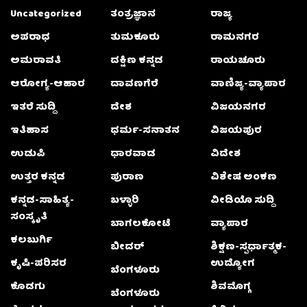
Uncategorized
ತಂತ್ರಜ್ಞಾನ
ರಾಜ್ಯ
ಅಪರಾಧ
ತುಮಕೂರು
ರಾಮನಗರ
ಅಮರಾವತಿ
ದಕ್ಷಿಣ ಕನ್ನಡ
ರಾಯಚೂರು
ಆರೋಗ್ಯ-ಆಹಾರ
ದಾವಣಗೆರೆ
ವಾಣಿಜ್ಯ-ವ್ಯಾಪಾರ
ಇತರೆ ಸುದ್ದಿ
ದೇಶ
ವಿಜಯನಗರ
ಇತಿಹಾಸ
ಧರ್ಮ-ಸನಾತನ
ವಿಜಯಪುರ
ಉಡುಪಿ
ಧಾರವಾಡ
ವಿದೇಶ
ಉತ್ತರ ಕನ್ನಡ
ಪುರಾಣ
ವಿಶೇಷ ಅಂಕಣ
ಕನ್ನಡ-ಸಾಹಿತ್ಯ-
ಬಳ್ಳಾರಿ
ವೀಡಿಯೊ ಸುದ್ದಿ
ಸಂಸ್ಕೃತಿ
ಬಾಗಲಕೋಟೆ
ವ್ಯಾಪಾರ
ಕಲಬುರ್ಗಿ
ಬೀದರ್
ಶಿಕ್ಷಣ-ಸ್ಪರ್ಧಾತ್ಮಕ-
ಕೃಷಿ-ಪರಿಸರ
ಉದ್ಯೋಗ
ಬೆಂಗಳೂರು
ಕೊಡಗು
ಶಿವಮೊಗ್ಗ
ಬೆಂಗಳೂರು