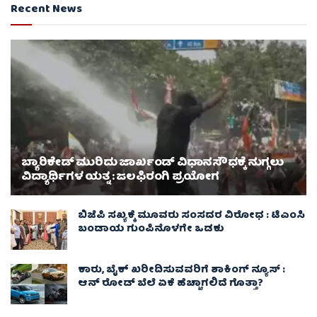
Recent News
ಬ್ಯಾರಿಕೇಡ್ ಮುರಿದು ಜಾರ್ಖಂಡ್ ವಿಧಾನಸೌಧಕ್ಕೆ ನುಗ್ಗಲು
ವಿದ್ಯಾರ್ಥಿಗಳ ಯತ್ನ : ಜಲಫಿರಂಗಿ ಪ್ರಯೋಗ
ಬಿಜೆಪಿ ಸಖ್ಯಕ್ಕೆ ಮೂವರು ಸಂಸದರ ವಿರೋಧ : ಟಿಎಂಸಿ
ಬಂಡಾಯ ಗುಂಪಿನೊಳಗೇ ಒಡಕು
ಕಾರು, ಬೈಕ್ ಖರೀದಿಸುವವರಿಗೆ ಶಾಕಿಂಗ್ ನ್ಯೂಸ್ :
ಆನ್ ರೋಡ್ ಬೆಲೆ ಏಕೆ ಹೆಚ್ಚಾಗಲಿದೆ ಗೊತ್ತಾ?