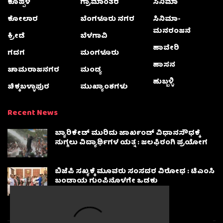
ಕೊಪ್ಪಳ
ಗ್ರಾಮಾಂತರ
ಸಿನಿಮಾ
ಕೋಲಾರ
ಬೆಂಗಳೂರು ನಗರ
ಸಿನಿಮಾ-
ಮನರಂಜನೆ
ಕ್ರೀಡೆ
ಬೆಳಗಾವಿ
ಹಾವೇರಿ
ಗದಗ
ಮಂಗಳೂರು
ಹಾಸನ
ಚಾಮರಾಜನಗರ
ಮಂಡ್ಯ
ಹುಬ್ಬಳ್ಳಿ
ಚಿಕ್ಕಬಳ್ಳಾಫುರ
ಮುಖ್ಯಾಂಶಗಳು
Recent News
ಬ್ಯಾರಿಕೇಡ್ ಮುರಿದು ಜಾರ್ಖಂಡ್ ವಿಧಾನಸೌಧಕ್ಕೆ
ನುಗ್ಗಲು ವಿದ್ಯಾರ್ಥಿಗಳ ಯತ್ನ : ಜಲಫಿರಂಗಿ ಪ್ರಯೋಗ
ಬಿಜೆಪಿ ಸಖ್ಯಕ್ಕೆ ಮೂವರು ಸಂಸದರ ವಿರೋಧ : ಟಿಎಂಸಿ
ಬಂಡಾಯ ಗುಂಪಿನೊಳಗೇ ಒಡಕು