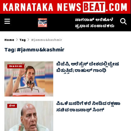
ನಾಗರಾಜ್ ಅರೆಹೊಳೆ
ಪ್ರಧಾನ ಸಂಪಾದಕರು
Home
Tag
#jammu&kashmir
Tag:
#jammu&kashmir
ಬಿಜೆಪಿ, ಆರೆಸ್ಸೆಸ್ ದೇಶದಲ್ಲಿ ದ್ವೇಷ
ರಾಜಕೀಯ
ಬಿತ್ತುತ್ತಿವೆ; ರಾಹುಲ್ ಗಾಂಧಿ
ಪಿಒಕೆ ಜನರಿಗೆ ಕರೆ ನೀಡಿದ ರಕ್ಷಣಾ
ದೇಶ
ಸಚಿವ ರಾಜನಾಥ್ ಸಿಂಗ್