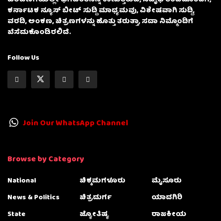
ಕರ್ನಾಟಕ ನ್ಯೂಸ್ ಬೀಟ್ ಸುದ್ದಿ ಮಾಧ್ಯಮವು, ವಿಶೇಷವಾಗಿ ಸುದ್ದಿ,
ವರದಿ, ಅಂಕಣ, ಚಿತ್ರಣಗಳನ್ನು ಹೊತ್ತು ತರುತ್ತಾ, ಸದಾ ನಿಮ್ಮೊಂದಿಗೆ
ಬೆಸೆದುಕೊಂಡಿರಲಿದೆ.
Follow Us
Join Our WhatsApp Channel
Browse by Category
National
ಚಿಕ್ಕಮಗಳೂರು
ಮೈಸೂರು
News & Politics
ಚಿತ್ರದುರ್ಗ
ಯಾದಗಿರಿ
State
ಜ್ಯೋತಿಷ್ಯ
ರಾಜಕೀಯ