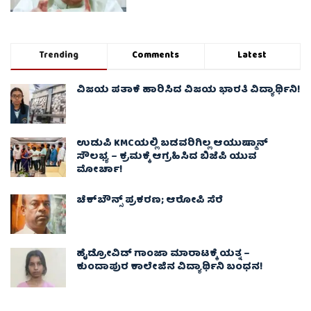
Trending
Comments
Latest
ವಿಜಯ ಪತಾಕೆ ಹಾರಿಸಿದ ವಿಜಯ ಭಾರತಿ ವಿದ್ಯಾರ್ಥಿನಿ!
ಉಡುಪಿ KMCಯಲ್ಲಿ ಬಡವರಿಗಿಲ್ಲ ಆಯುಷ್ಮಾನ್
ಸೌಲಭ್ಯ – ಕ್ರಮಕ್ಕೆ ಆಗ್ರಹಿಸಿದ ಬಿಜೆಪಿ ಯುವ
ಮೋರ್ಚಾ!
ಚೆಕ್​ಬೌನ್ಸ್​ ಪ್ರಕರಣ; ಆರೋಪಿ ಸೆರೆ
ಹೈಡ್ರೋವಿಡ್ ಗಾಂಜಾ ಮಾರಾಟಕ್ಕೆ ಯತ್ನ –
ಕುಂದಾಪುರ ಕಾಲೇಜಿನ ವಿದ್ಯಾರ್ಥಿನಿ ಬಂಧನ!