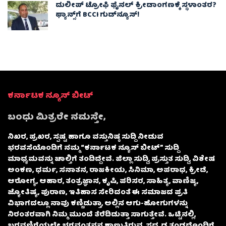
ದುಲೀಪ್ ಟ್ರೋಫಿ ಫೈನಲ್‌ ಕ್ರೀಡಾಂಗಣಕ್ಕೆ ಸ್ಥಳಾಂತರ?
ಫ್ಯಾನ್ಸ್‌ಗೆ BCCI ಗುಡ್‌ನ್ಯೂಸ್!
ಕರ್ನಾಟಕ ನ್ಯೂಸ್ ಬೀಟ್
ಬಂಧು ಮಿತ್ರರೇ ನಮಸ್ತೇ,
ನಿಖರ, ಪ್ರಖರ, ಸ್ಪಷ್ಟ ಹಾಗೂ ವಸ್ತುನಿಷ್ಠ ಸುದ್ದಿ ನೀಡುವ
ಭರವಸೆಯೊಂದಿಗೆ ನಮ್ಮ “ಕರ್ನಾಟಕ ನ್ಯೂಸ್ ಬೀಟ್” ಸುದ್ದಿ
ಮಾಧ್ಯಮವನ್ನು ಚಾಲ್ತಿಗೆ ತಂದಿದ್ದೇವೆ. ಜಿಲ್ಲಾ ಸುದ್ದಿ, ಪ್ರಸ್ತುತ ಸುದ್ದಿ, ವಿಶೇಷ
ಅಂಕಣ, ಧರ್ಮ, ಸನಾತನ, ರಾಜಕೀಯ, ಸಿನಿಮಾ, ಅಪರಾಧ, ಕ್ರೀಡೆ,
ಆರೋಗ್ಯ, ಆಹಾರ, ತಂತ್ರಜ್ಞಾನ, ಕೃಷಿ, ಪರಿಸರ, ಸಾಹಿತ್ಯ, ವಾಣಿಜ್ಯ,
ಜ್ಯೋತಿಷ್ಯ, ಪುರಾಣ, ಇತಿಹಾಸ ಸೇರಿದಂತೆ ಈ ಸಮಾಜದ ಪ್ರತಿ
ವಿಭಾಗದಲ್ಲೂ ನಾವು ಕಣ್ಣಿಡುತ್ತಾ, ಅಲ್ಲಿನ ಆಗು-ಹೋಗುಗಳನ್ನು
ನಿರಂತರವಾಗಿ ನಿಮ್ಮ ಮುಂದೆ ತೆರೆದಿಡುತ್ತಾ ಸಾಗುತ್ತೇವೆ. ಒಟ್ಟಿನಲ್ಲಿ,
ಬರವಣಿಗೆಯಲ್ಲೇ ಭಗವಂತನನ್ನ ಕಾಣುತ್ತಿರುವ, ಸದೃಢ ತಂಡದೊಂದಿಗೆ,