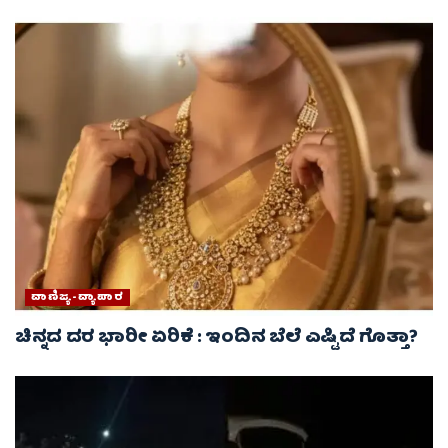
ವಾಣಿಜ್ಯ-ವ್ಯಾಪಾರ
ಚಿನ್ನದ ದರ ಭಾರೀ ಏರಿಕೆ : ಇಂದಿನ ಬೆಲೆ ಎಷ್ಟಿದೆ ಗೊತ್ತಾ?