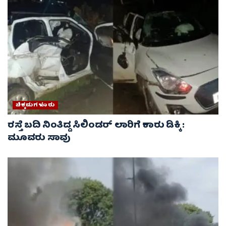
ಚಿಕ್ಕಮಗಳೂರು
ರಸ್ತೆ ಬದಿ ನಿಂತಿದ್ದ ಸಿಲಿಂಡರ್ ಲಾರಿಗೆ ಕಾರು ಡಿಕ್ಕಿ :
ಮೂವರು ಸಾವು