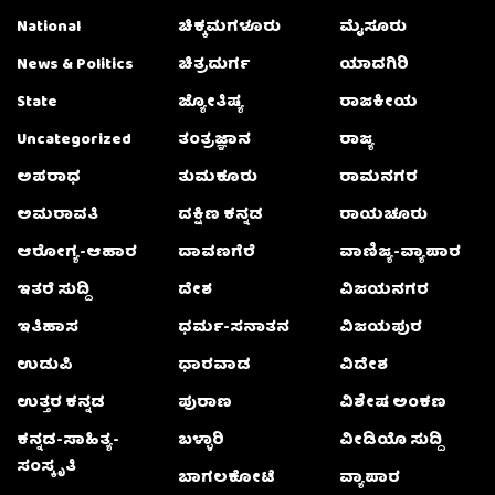
National
ಚಿಕ್ಕಮಗಳೂರು
ಮೈಸೂರು
News & Politics
ಚಿತ್ರದುರ್ಗ
ಯಾದಗಿರಿ
State
ಜ್ಯೋತಿಷ್ಯ
ರಾಜಕೀಯ
Uncategorized
ತಂತ್ರಜ್ಞಾನ
ರಾಜ್ಯ
ಅಪರಾಧ
ತುಮಕೂರು
ರಾಮನಗರ
ಅಮರಾವತಿ
ದಕ್ಷಿಣ ಕನ್ನಡ
ರಾಯಚೂರು
ಆರೋಗ್ಯ-ಆಹಾರ
ದಾವಣಗೆರೆ
ವಾಣಿಜ್ಯ-ವ್ಯಾಪಾರ
ಇತರೆ ಸುದ್ದಿ
ದೇಶ
ವಿಜಯನಗರ
ಇತಿಹಾಸ
ಧರ್ಮ-ಸನಾತನ
ವಿಜಯಪುರ
ಉಡುಪಿ
ಧಾರವಾಡ
ವಿದೇಶ
ಉತ್ತರ ಕನ್ನಡ
ಪುರಾಣ
ವಿಶೇಷ ಅಂಕಣ
ಕನ್ನಡ-ಸಾಹಿತ್ಯ-
ಬಳ್ಳಾರಿ
ವೀಡಿಯೊ ಸುದ್ದಿ
ಸಂಸ್ಕೃತಿ
ಬಾಗಲಕೋಟೆ
ವ್ಯಾಪಾರ