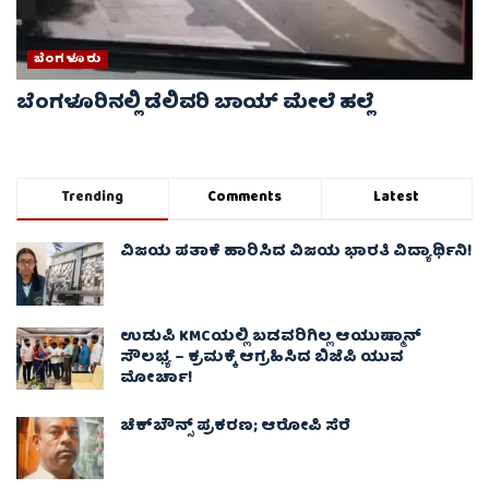
ಬೆಂಗಳೂರು
ಬೆಂಗಳೂರಿನಲ್ಲಿ ಡೆಲಿವರಿ ಬಾಯ್ ಮೇಲೆ‌ ಹಲ್ಲೆ
Trending
Comments
Latest
ವಿಜಯ ಪತಾಕೆ ಹಾರಿಸಿದ ವಿಜಯ ಭಾರತಿ ವಿದ್ಯಾರ್ಥಿನಿ!
ಉಡುಪಿ KMCಯಲ್ಲಿ ಬಡವರಿಗಿಲ್ಲ ಆಯುಷ್ಮಾನ್
ಸೌಲಭ್ಯ – ಕ್ರಮಕ್ಕೆ ಆಗ್ರಹಿಸಿದ ಬಿಜೆಪಿ ಯುವ
ಮೋರ್ಚಾ!
ಚೆಕ್​ಬೌನ್ಸ್​ ಪ್ರಕರಣ; ಆರೋಪಿ ಸೆರೆ