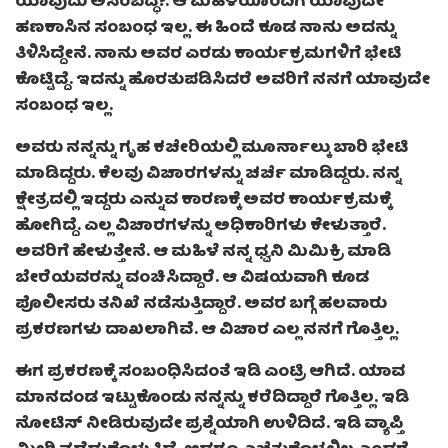
ಯಾವುದು ಅಸಂಬದ್ಧ?. ಆ ಮಹಿಳೆಯೊಂದಿಗೆ ಯಾವುದೇ
ಹಣಕಾಸಿನ ಸಂಬಂಧ ಇಲ್ಲ. ಈ ಹಿಂದೆ ಕೂಡ ನಾನು ಅದನ್ನು
ತಿಳಿಸಿದ್ದೇನೆ. ನಾನು ಅವರ ಎರಡು ಕಾರ್ಯಕ್ರಮಗಳಿಗೆ ಭೇಟಿ
ಕೊಟ್ಟಿದ್ದೆ. ಇದನ್ನು ಹೊರತುಪಡಿಸಿದರೆ ಅವರಿಗೆ ನನಗೆ ಯಾವುದೇ
ಸಂಬಂಧ ಇಲ್ಲ.
ಅವರು ನನ್ನನ್ನು ಗೃಹ ಕಚೇರಿಯಲ್ಲಿ ಮೂರ್ನಾಲ್ಕು ಬಾರಿ ಭೇಟಿ
ಮಾಡಿದ್ದರು. ಕೆಲವು ವಿಚಾರಗಳನ್ನು ಚರ್ಚೆ ಮಾಡಿದ್ದರು. ನನ್ನ
ಕ್ಷೇತ್ರದಲ್ಲಿ ಇದ್ದರು ಎನ್ನುವ ಕಾರಣಕ್ಕೆ ಅವರ ಕಾರ್ಯಕ್ರಮಕ್ಕೆ
ಹೋಗಿದ್ದೆ. ಎಲ್ಲ ವಿಚಾರಗಳನ್ನು ಅಧಿಕಾರಿಗಳು ಕೇಳುತ್ತಾರೆ.
ಅವರಿಗೆ ಹೇಳುತ್ತೇನೆ. ಆ ಮಹಿಳೆ ನನ್ನ ಧ್ವನಿ ಮಿಮಿಕ್ರಿ ಮಾಡಿ
ಬೇರೆಯವರನ್ನು ವಂಚಿಸಿದ್ದಾರೆ. ಆ ವಿಷಯವಾಗಿ ಕೂಡ
ಪೊಲೀಸರು ತನಿಖೆ ನಡೆಸುತ್ತಿದ್ದಾರೆ. ಅವರ ಬಗ್ಗೆ ಹಲವಾರು
ಪ್ರಕರಣಗಳು ದಾಖಲಾಗಿವೆ. ಆ ವಿಚಾರ ಎಲ್ಲ ನನಗೆ ಗೊತ್ತಿಲ್ಲ.
ಈಗ ಪ್ರಕರಣಕ್ಕೆ ಸಂಬಂಧಿಸಿದಂತೆ ಇಡಿ ಎಂಟ್ರಿ ಆಗಿದೆ. ಯಾವ
ಮಾನದಂಡ ಇಟ್ಟುಕೊಂಡು ನನ್ನನ್ನು ಕರೆದಿದ್ದಾರೆ ಗೊತ್ತಿಲ್ಲ. ಇಡಿ
ನೋಟಿಸ್ ನೀಡಿರುವುದೇ ಪ್ರಶ್ನೆಯಾಗಿ ಉಳಿದಿದೆ. ಇಡಿ ವ್ಯಾಪ್ತಿ