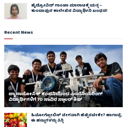
ಹೈಡ್ರೋವಿಡ್ ಗಾಂಜಾ ಮಾರಾಟಕ್ಕೆ ಯತ್ನ –
ಕುಂದಾಪುರ ಕಾಲೇಜಿನ ವಿದ್ಯಾರ್ಥಿನಿ ಬಂಧನ!
Recent News
ಪ್ಯಾನಾಸೋನಿಕ್ ಕಂಪನಿಯಿಂದ ಎಂಜಿನಿಯರಿಂಗ್
ವಿದ್ಯಾರ್ಥಿಗಳಿಗೆ 70 ಸಾವಿರ ಸ್ಕಾಲರ್ ಶಿಪ್
ಹಿಮೋಗ್ಲೋಬಿನ್ ವೇಗವಾಗಿ ಹೆಚ್ಚಿಸಬೇಕೇ? ಹಾಗಾದ್ರೆ
ಈ ಹಣ್ಣುಗಳನ್ನು ತಿನ್ನಿ