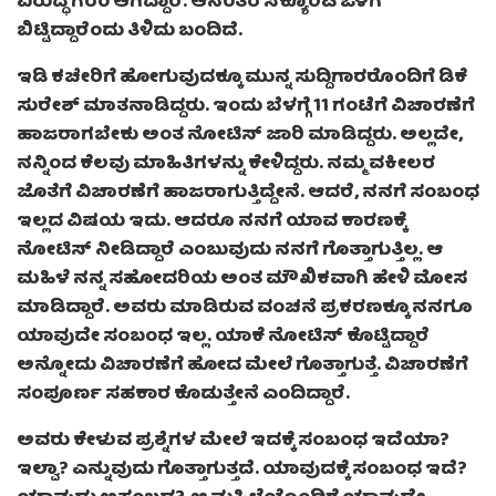
ವಿರುದ್ಧ ಗರಂ ಆಗಿದ್ದಾರೆ. ಆನಂತರ ಸೆಕ್ಯೂರಿಟಿ ಒಳಗೆ
ಬಿಟ್ಟಿದ್ದಾರೆಂದು ತಿಳಿದು ಬಂದಿದೆ.
ಇಡಿ ಕಚೇರಿಗೆ ಹೋಗುವುದಕ್ಕೂ ಮುನ್ನ ಸುದ್ದಿಗಾರರೊಂದಿಗೆ ಡಿಕೆ
ಸುರೇಶ್ ಮಾತನಾಡಿದ್ದರು. ಇಂದು ಬೆಳಗ್ಗೆ 11 ಗಂಟೆಗೆ ವಿಚಾರಣೆಗೆ
ಹಾಜರಾಗಬೇಕು ಅಂತ ನೋಟಿಸ್ ಜಾರಿ ಮಾಡಿದ್ದರು. ಅಲ್ಲದೇ,
ನನ್ನಿಂದ ಕೆಲವು ಮಾಹಿತಿಗಳನ್ನು ಕೇಳಿದ್ದರು. ನಮ್ಮ ವಕೀಲರ
ಜೊತೆಗೆ ವಿಚಾರಣೆಗೆ ಹಾಜರಾಗುತ್ತಿದ್ದೇನೆ. ಆದರೆ, ನನಗೆ ಸಂಬಂಧ
ಇಲ್ಲದ ವಿಷಯ ಇದು. ಆದರೂ ನನಗೆ ಯಾವ ಕಾರಣಕ್ಕೆ
ನೋಟಿಸ್ ನೀಡಿದ್ದಾರೆ ಎಂಬುವುದು ನನಗೆ ಗೊತ್ತಾಗುತ್ತಿಲ್ಲ. ಆ
ಮಹಿಳೆ ನನ್ನ ಸಹೋದರಿಯ ಅಂತ ಮೌಖಿಕವಾಗಿ ಹೇಳಿ ಮೋಸ
ಮಾಡಿದ್ದಾರೆ. ಅವರು ಮಾಡಿರುವ ವಂಚನೆ ಪ್ರಕರಣಕ್ಕೂ ನನಗೂ
ಯಾವುದೇ ಸಂಬಂಧ ಇಲ್ಲ. ಯಾಕೆ ನೋಟಿಸ್ ಕೊಟ್ಟಿದ್ದಾರೆ
ಅನ್ನೋದು ವಿಚಾರಣೆಗೆ ಹೋದ ಮೇಲೆ ಗೊತ್ತಾಗುತ್ತೆ. ವಿಚಾರಣೆಗೆ
ಸಂಪೂರ್ಣ ಸಹಕಾರ ಕೊಡುತ್ತೇನೆ ಎಂದಿದ್ದಾರೆ.
ಅವರು ಕೇಳುವ ಪ್ರಶ್ನೆಗಳ ಮೇಲೆ ಇದಕ್ಕೆ ಸಂಬಂಧ ಇದೆಯಾ?
ಇಲ್ವಾ? ಎನ್ನುವುದು ಗೊತ್ತಾಗುತ್ತದೆ. ಯಾವುದಕ್ಕೆ ಸಂಬಂಧ ಇದೆ?