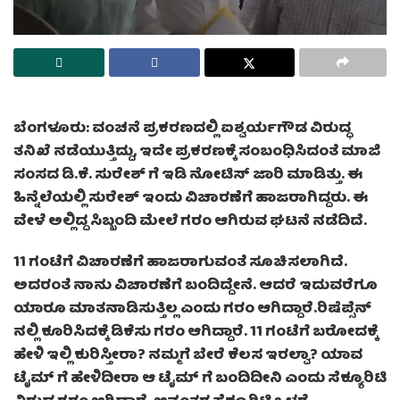
ಬೆಂಗಳೂರು: ವಂಚನೆ ಪ್ರಕರಣದಲ್ಲಿ ಐಶ್ವರ್ಯಗೌಡ ವಿರುದ್ಧ
ತನಿಖೆ ನಡೆಯುತ್ತಿದ್ದು, ಇದೇ ಪ್ರಕರಣಕ್ಕೆ ಸಂಬಂಧಿಸಿದಂತೆ ಮಾಜಿ
ಸಂಸದ ಡಿ.ಕೆ. ಸುರೇಶ್ ಗೆ ಇಡಿ ನೋಟಿಸ್ ಜಾರಿ ಮಾಡಿತ್ತು. ಈ
ಹಿನ್ನೆಲೆಯಲ್ಲಿ ಸುರೇಶ್ ಇಂದು ವಿಚಾರಣೆಗೆ ಹಾಜರಾಗಿದ್ದರು. ಈ
ವೇಳೆ ಅಲ್ಲಿದ್ದ ಸಿಬ್ಬಂದಿ ಮೇಲೆ ಗರಂ ಆಗಿರುವ ಘಟನೆ ನಡೆದಿದೆ.
11 ಗಂಟೆಗೆ ವಿಚಾರಣೆಗೆ ಹಾಜರಾಗುವಂತೆ ಸೂಚಿಸಲಾಗಿದೆ.
ಅದರಂತೆ ನಾನು ವಿಚಾರಣೆಗೆ ಬಂದಿದ್ದೇನೆ. ಆದರೆ ಇದುವರೆಗೂ
ಯಾರೂ ಮಾತನಾಡಿಸುತ್ತಿಲ್ಲ ಎಂದು ಗರಂ ಆಗಿದ್ದಾರೆ.ರಿಷೆಪ್ಸೆನ್
ನಲ್ಲಿ ಕೂರಿಸಿದಕ್ಕೆ ಡಿಕೆಸು ಗರಂ ಆಗಿದ್ದಾರೆ. 11 ಗಂಟೆಗೆ ಬರೋದಕ್ಕೆ
ಹೇಳಿ ಇಲ್ಲಿ ಕುರಿಸ್ತೀರಾ? ನಮ್ಮಗೆ ಬೇರೆ ಕೆಲಸ ಇರಲ್ವಾ? ಯಾವ
ಟೈಮ್ ಗೆ ಹೇಳಿದೀರಾ ಆ ಟೈಮ್ ಗೆ ಬಂದಿದೀನಿ ಎಂದು ಸೆಕ್ಯೂರಿಟಿ