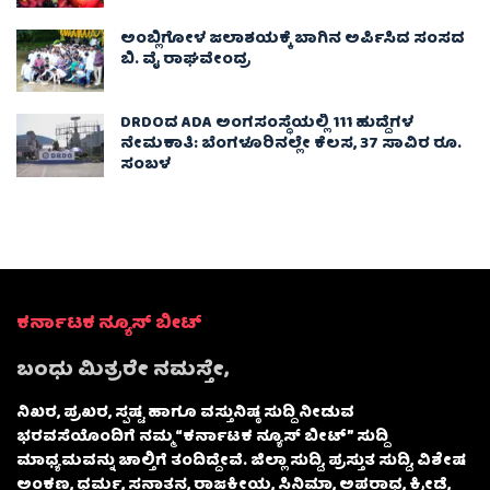
ಅಂಬ್ಲಿಗೋಳ ಜಲಾಶಯಕ್ಕೆ ಬಾಗಿನ ಅರ್ಪಿಸಿದ ಸಂಸದ
ಬಿ. ವೈ ರಾಘವೇಂದ್ರ
DRDOದ ADA ಅಂಗಸಂಸ್ಥೆಯಲ್ಲಿ 111 ಹುದ್ದೆಗಳ
ನೇಮಕಾತಿ: ಬೆಂಗಳೂರಿನಲ್ಲೇ ಕೆಲಸ, 37 ಸಾವಿರ ರೂ.
ಸಂಬಳ
ಕರ್ನಾಟಕ ನ್ಯೂಸ್ ಬೀಟ್
ಬಂಧು ಮಿತ್ರರೇ ನಮಸ್ತೇ,
ನಿಖರ, ಪ್ರಖರ, ಸ್ಪಷ್ಟ ಹಾಗೂ ವಸ್ತುನಿಷ್ಠ ಸುದ್ದಿ ನೀಡುವ
ಭರವಸೆಯೊಂದಿಗೆ ನಮ್ಮ “ಕರ್ನಾಟಕ ನ್ಯೂಸ್ ಬೀಟ್” ಸುದ್ದಿ
ಮಾಧ್ಯಮವನ್ನು ಚಾಲ್ತಿಗೆ ತಂದಿದ್ದೇವೆ. ಜಿಲ್ಲಾ ಸುದ್ದಿ, ಪ್ರಸ್ತುತ ಸುದ್ದಿ, ವಿಶೇಷ
ಅಂಕಣ, ಧರ್ಮ, ಸನಾತನ, ರಾಜಕೀಯ, ಸಿನಿಮಾ, ಅಪರಾಧ, ಕ್ರೀಡೆ,