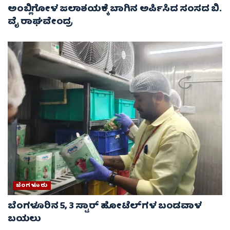
ಅಂಬ್ಲಿಗೋಳ ಜಲಾಶಯಕ್ಕೆ ಬಾಗಿನ ಅರ್ಪಿಸಿದ ಸಂಸದ ಬಿ.
ವೈ ರಾಘವೇಂದ್ರ
ಬೆಂಗಳೂರು
ಬೆಂಗಳೂರಿನ 5, 3 ಸ್ಟಾರ್​​​​ ಹೋಟೆಲ್​​​​ಗಳ ಬಂಡವಾಳ
ಬಯಲು