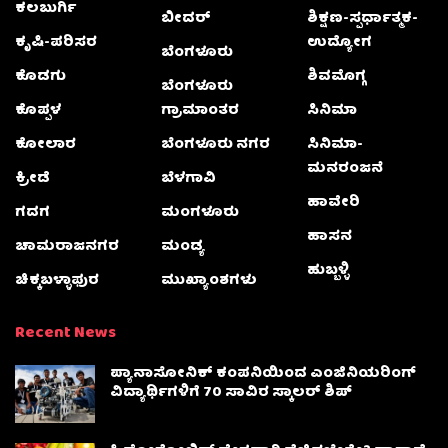
ಕಲಬುರ್ಗಿ
ಬೀದರ್
ಶಿಕ್ಷಣ-ಸ್ಪರ್ಧಾತ್ಮಕ-
ಕೃಷಿ-ಪರಿಸರ
ಉದ್ಯೋಗ
ಬೆಂಗಳೂರು
ಕೊಡಗು
ಶಿವಮೊಗ್ಗ
ಬೆಂಗಳೂರು
ಕೊಪ್ಪಳ
ಗ್ರಾಮಾಂತರ
ಸಿನಿಮಾ
ಕೋಲಾರ
ಬೆಂಗಳೂರು ನಗರ
ಸಿನಿಮಾ-
ಮನರಂಜನೆ
ಕ್ರೀಡೆ
ಬೆಳಗಾವಿ
ಹಾವೇರಿ
ಗದಗ
ಮಂಗಳೂರು
ಹಾಸನ
ಚಾಮರಾಜನಗರ
ಮಂಡ್ಯ
ಹುಬ್ಬಳ್ಳಿ
ಚಿಕ್ಕಬಳ್ಳಾಫುರ
ಮುಖ್ಯಾಂಶಗಳು
Recent News
ಪ್ಯಾನಾಸೋನಿಕ್ ಕಂಪನಿಯಿಂದ ಎಂಜಿನಿಯರಿಂಗ್
ವಿದ್ಯಾರ್ಥಿಗಳಿಗೆ 70 ಸಾವಿರ ಸ್ಕಾಲರ್ ಶಿಪ್