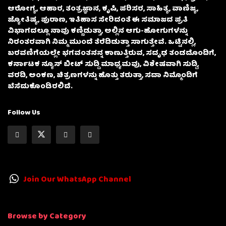
ಆರೋಗ್ಯ, ಆಹಾರ, ತಂತ್ರಜ್ಞಾನ, ಕೃಷಿ, ಪರಿಸರ, ಸಾಹಿತ್ಯ, ವಾಣಿಜ್ಯ,
ಜ್ಯೋತಿಷ್ಯ, ಪುರಾಣ, ಇತಿಹಾಸ ಸೇರಿದಂತೆ ಈ ಸಮಾಜದ ಪ್ರತಿ
ವಿಭಾಗದಲ್ಲೂ ನಾವು ಕಣ್ಣಿಡುತ್ತಾ, ಅಲ್ಲಿನ ಆಗು-ಹೋಗುಗಳನ್ನು
ನಿರಂತರವಾಗಿ ನಿಮ್ಮ ಮುಂದೆ ತೆರೆದಿಡುತ್ತಾ ಸಾಗುತ್ತೇವೆ. ಒಟ್ಟಿನಲ್ಲಿ,
ಬರವಣಿಗೆಯಲ್ಲೇ ಭಗವಂತನನ್ನ ಕಾಣುತ್ತಿರುವ, ಸದೃಢ ತಂಡದೊಂದಿಗೆ,
ಕರ್ನಾಟಕ ನ್ಯೂಸ್ ಬೀಟ್ ಸುದ್ದಿ ಮಾಧ್ಯಮವು, ವಿಶೇಷವಾಗಿ ಸುದ್ದಿ,
ವರದಿ, ಅಂಕಣ, ಚಿತ್ರಣಗಳನ್ನು ಹೊತ್ತು ತರುತ್ತಾ, ಸದಾ ನಿಮ್ಮೊಂದಿಗೆ
ಬೆಸೆದುಕೊಂಡಿರಲಿದೆ.
Follow Us
Join Our WhatsApp Channel
Browse by Category