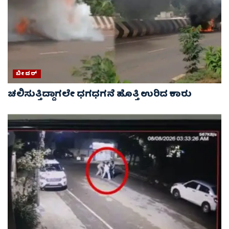
ಬೀದರ್
ಚಲಿಸುತ್ತಿದ್ದಾಗಲೇ ಧಗಧಗನೆ ಹೊತ್ತಿ ಉರಿದ ಕಾರು