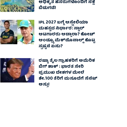
ಅಧಿಕೃತ ಹೆಸರುಗಳೊಂದಿಗೆ ನಕ್ಷೆ
ಬಿಡುಗಡೆ!
IPL 2027 ಬಗ್ಗೆ ಆಸ್ಟ್ರೇಲಿಯಾ
ಮಹತ್ವದ ನಿರ್ಧಾರ: ಸ್ಟಾರ್
ಆಟಗಾರರು ಆಡ್ತಾರಾ? ಕೋಚ್
ಆಂಡ್ರ್ಯೂ ಮೆಕ್‌ಡೊನಾಲ್ಡ್ ಕೊಟ್ಟ
ಸ್ಪಷ್ಟನೆ ಏನು?
ರಷ್ಯಾ ತೈಲ ಗ್ರಾಹಕರಿಗೆ ಅಮೆರಿಕ
ಬಿಗ್ ಶಾಕ್ : ಭಾರತ ಸೇರಿ
ಪ್ರಮುಖ ದೇಶಗಳ ಮೇಲೆ
ಶೇ.100 ತೆರಿಗೆ ಮಸೂದೆಗೆ ಸೆನೆಟ್
ಅಸ್ತು!