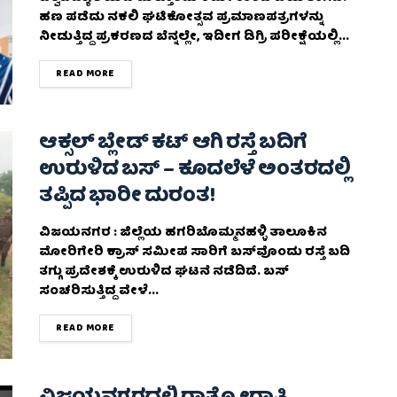
ಹಣ ಪಡೆದು ನಕಲಿ ಘಟಿಕೋತ್ಸವ ಪ್ರಮಾಣಪತ್ರಗಳನ್ನು
ನೀಡುತ್ತಿದ್ದ ಪ್ರಕರಣದ ಬೆನ್ನಲ್ಲೇ, ಇದೀಗ ಡಿಗ್ರಿ ಪರೀಕ್ಷೆಯಲ್ಲಿ...
DETAILS
READ MORE
ಆಕ್ಸಲ್ ಬ್ಲೇಡ್ ಕಟ್ ಆಗಿ ರಸ್ತೆ ಬದಿಗೆ
ಉರುಳಿದ ಬಸ್ – ಕೂದಲೆಳೆ ಅಂತರದಲ್ಲಿ
ತಪ್ಪಿದ ಭಾರೀ ದುರಂತ!
ವಿಜಯನಗರ : ಜಿಲ್ಲೆಯ ಹಗರಿಬೊಮ್ಮನಹಳ್ಳಿ ತಾಲೂಕಿನ
ಮೋರಿಗೇರಿ ಕ್ರಾಸ್ ಸಮೀಪ ಸಾರಿಗೆ ಬಸ್‌ವೊಂದು ರಸ್ತೆ ಬದಿ
ತಗ್ಗು ಪ್ರದೇಶಕ್ಕೆ ಉರುಳಿದ ಘಟನೆ ನಡೆದಿದೆ. ಬಸ್
ಸಂಚರಿಸುತ್ತಿದ್ದ ವೇಳೆ...
DETAILS
READ MORE