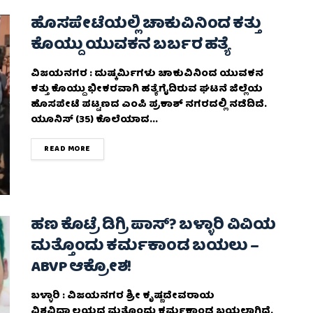
ಹೊಸಪೇಟೆಯಲ್ಲಿ ಚಾಕುವಿನಿಂದ ಕತ್ತು
ಕೊಯ್ದು ಯುವಕನ ಬರ್ಬರ ಹತ್ಯೆ
ವಿಜಯನಗರ : ದುಷ್ಕರ್ಮಿಗಳು ಚಾಕುವಿನಿಂದ ಯುವಕನ
ಕತ್ತು ಕೊಯ್ದು ಭೀಕರವಾಗಿ ಹತ್ಯೆಗೈದಿರುವ ಘಟನೆ ಜಿಲ್ಲೆಯ
ಹೊಸಪೇಟೆ ಪಟ್ಟಣದ ಎಂಪಿ ಪ್ರಕಾಶ್ ನಗರದಲ್ಲಿ ನಡೆದಿದೆ.
ಯೂನಿಸ್ (35) ಕೊಲೆಯಾದ...
DETAILS
READ MORE
ಹಣ ಕೊಟ್ರೆ ಡಿಗ್ರಿ ಪಾಸ್? ಬಳ್ಳಾರಿ ವಿವಿಯ
ಮತ್ತೊಂದು ಕರ್ಮಕಾಂಡ ಬಯಲು –
ABVP ಆಕ್ರೋಶ!
ಬಳ್ಳಾರಿ : ವಿಜಯನಗರ ಶ್ರೀ ಕೃಷ್ಣದೇವರಾಯ
ವಿಶ್ವವಿದ್ಯಾಲಯದ ಮತ್ತೊಂದು ಕರ್ಮಕಾಂಡ ಬಯಲಾಗಿದೆ.