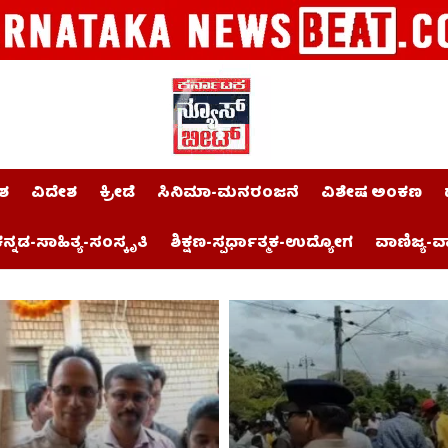
ಶ
ವಿದೇಶ
ಕ್ರೀಡೆ
ಸಿನಿಮಾ-ಮನರಂಜನೆ
ವಿಶೇಷ ಅಂಕಣ
ನ್ನಡ-ಸಾಹಿತ್ಯ-ಸಂಸ್ಕೃತಿ
ಶಿಕ್ಷಣ-ಸ್ಪರ್ಧಾತ್ಮಕ-ಉದ್ಯೋಗ
ವಾಣಿಜ್ಯ-ವ