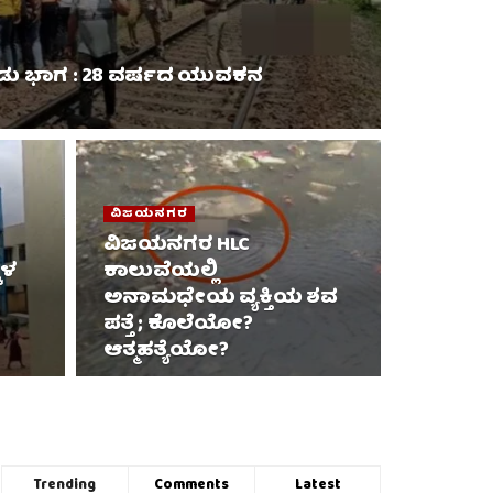
ಎರಡು ಭಾಗ : 28 ವರ್ಷದ ಯುವಕನ
ವಿಜಯನಗರ
ವಿಜಯನಗರ HLC
ಕಳ
ಕಾಲುವೆಯಲ್ಲಿ
ಅನಾಮಧೇಯ ವ್ಯಕ್ತಿಯ ಶವ
ಪತ್ತೆ ; ಕೊಲೆಯೋ?
ಆತ್ಮಹತ್ಯೆಯೋ?
Trending
Comments
Latest