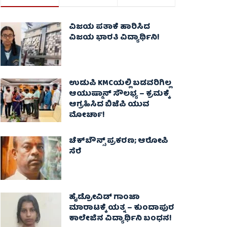
ವಿಜಯ ಪತಾಕೆ ಹಾರಿಸಿದ
ವಿಜಯ ಭಾರತಿ ವಿದ್ಯಾರ್ಥಿನಿ!
ಉಡುಪಿ KMCಯಲ್ಲಿ ಬಡವರಿಗಿಲ್ಲ
ಆಯುಷ್ಮಾನ್ ಸೌಲಭ್ಯ – ಕ್ರಮಕ್ಕೆ
ಆಗ್ರಹಿಸಿದ ಬಿಜೆಪಿ ಯುವ
ಮೋರ್ಚಾ!
ಚೆಕ್​ಬೌನ್ಸ್​ ಪ್ರಕರಣ; ಆರೋಪಿ
ಸೆರೆ
ಹೈಡ್ರೋವಿಡ್ ಗಾಂಜಾ
ಮಾರಾಟಕ್ಕೆ ಯತ್ನ – ಕುಂದಾಪುರ
ಕಾಲೇಜಿನ ವಿದ್ಯಾರ್ಥಿನಿ ಬಂಧನ!