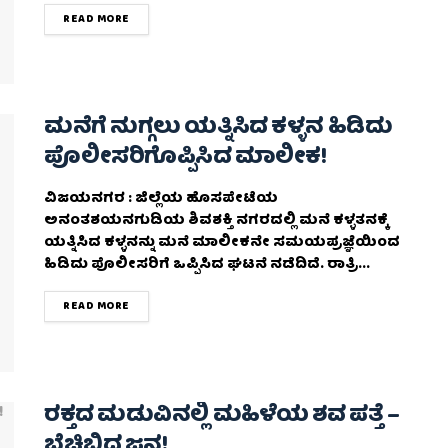
DETAILS
READ MORE
ಮನೆಗೆ ನುಗ್ಗಲು ಯತ್ನಿಸಿದ ಕಳ್ಳನ ಹಿಡಿದು
ಪೊಲೀಸರಿಗೊಪ್ಪಿಸಿದ ಮಾಲೀಕ!
ವಿಜಯನಗರ : ಜಿಲ್ಲೆಯ ಹೊಸಪೇಟೆಯ
ಅನಂತಶಯನಗುಡಿಯ ಶಿವಶಕ್ತಿ ನಗರದಲ್ಲಿ ಮನೆ ಕಳ್ಳತನಕ್ಕೆ
ಯತ್ನಿಸಿದ ಕಳ್ಳನನ್ನು ಮನೆ ಮಾಲೀಕನೇ ಸಮಯಪ್ರಜ್ಞೆಯಿಂದ
ಹಿಡಿದು ಪೊಲೀಸರಿಗೆ ಒಪ್ಪಿಸಿದ ಘಟನೆ ನಡೆದಿದೆ. ರಾತ್ರಿ...
DETAILS
READ MORE
ರಕ್ತದ ಮಡುವಿನಲ್ಲಿ ಮಹಿಳೆಯ ಶವ ಪತ್ತೆ –
ಬೆಚ್ಚಿಬಿದ್ದ ಜನ!