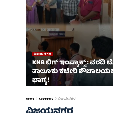
ವಿಜಯನಗರ
KNB ಬಿಗ್ ಇಂಪ್ಯಾಕ್ಟ್ : ವರದಿ ಬ
ತಾಲೂಕು ಕಚೇರಿ ಶೌಚಾಲಯಕ್ಕ
ಭಾಗ್ಯ!
Home
Category
ವಿಜಯನಗರ
ವಿಜಯನಗರ