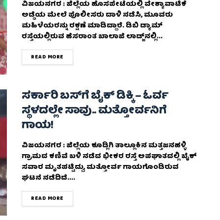
ವಿಜಯನಗರ : ಜಿಲ್ಲೆಯ ಹೊಸಪೇಟೆಯಲ್ಲಿ ವೇಶ್ಯಾವಾಟಿಕೆ
ಅಡ್ಡೆಯ ಮೇಲೆ ಪೊಲೀಸರು ದಾಳಿ ನಡೆಸಿ, ಮೂವರು
ಮಹಿಳೆಯರನ್ನು ರಕ್ಷಣೆ ಮಾಡಿದ್ದಾರೆ. ಡಿಬಿ ಡ್ಯಾಮ್
ರಸ್ತೆಯಲ್ಲಿರುವ ಹೆಸರಾಂತ ಬಾಲಾಜಿ ಲಾಡ್ಜ್‌ನಲ್ಲಿ...
DETAILS
READ MORE
ಸರ್ಕಾರಿ ಬಸ್‌ಗೆ ಬೈಕ್‌ ಡಿಕ್ಕಿ – ಓರ್ವ
ಸ್ಥಳದಲ್ಲೇ ಸಾವು.. ಮತ್ತೋರ್ವನಿಗೆ
ಗಾಯ!
ವಿಜಯನಗರ : ಜಿಲ್ಲೆಯ ಕೂಡ್ಲಿಗಿ ತಾಲ್ಲೂಕಿನ ಮತ್ತಜನಹಳ್ಳಿ
ಗ್ರಾಮದ ಕಣಿವೆ ಬಳಿ ನಡೆದ ಭೀಕರ ರಸ್ತೆ ಅಪಘಾತದಲ್ಲಿ ಬೈಕ್
ಸವಾರ ಮೃತಪಟ್ಟಿದ್ದು, ಮತ್ತೋರ್ವ ಗಾಯಗೊಂಡಿರುವ
ಘಟನೆ ನಡೆದಿದೆ....
DETAILS
READ MORE