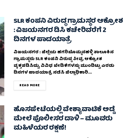
SLR ಕಂಪನಿ ವಿರುದ್ಧ ಗ್ರಾಮಸ್ಥರ ಆಕ್ರೋಶ
: ವಿಜಯನಗರ ಡಿಸಿ ಕಚೇರಿವರೆಗೆ 2
ದಿನಗಳ ಪಾದಯಾತ್ರೆ
ವಿಜಯನಗರ : ಜಿಲ್ಲೆಯ ಹಗರಿಬೊಮ್ಮನಹಳ್ಳಿ ತಾಲೂಕಿನ
ಗ್ರಾಮಸ್ಥರು SLR ಕಂಪನಿ ವಿರುದ್ಧ ತೀವ್ರ ಆಕ್ರೋಶ
ವ್ಯಕ್ತಪಡಿಸಿದ್ದು, ವಿವಿಧ ಬೇಡಿಕೆಗಳನ್ನು ಮುಂದಿಟ್ಟು ಎರಡು
ದಿನಗಳ ಪಾದಯಾತ್ರೆ ನಡೆಸಿ ಜಿಲ್ಲಾಧಿಕಾರಿ...
DETAILS
READ MORE
ಹೊಸಪೇಟೆಯಲ್ಲಿ ವೇಶ್ಯಾವಾಟಿಕೆ ಅಡ್ಡೆ
ಮೇಲೆ ಪೊಲೀಸರ ದಾಳಿ – ಮೂವರು
ಮಹಿಳೆಯರ ರಕ್ಷಣೆ!