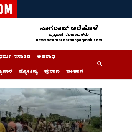
ನಾಗರಾಜ್ ಅರೆಹೊಳೆ
ಪ್ರಧಾನ ಸಂಪಾದಕರು
newsbeatkarnataka@gmail.com
ಧರ್ಮ-ಸನಾತನ
ಅಪರಾಧ
್ಯಾಪಾರ
ಜ್ಯೋತಿಷ್ಯ
ಪುರಾಣ
ಇತಿಹಾಸ