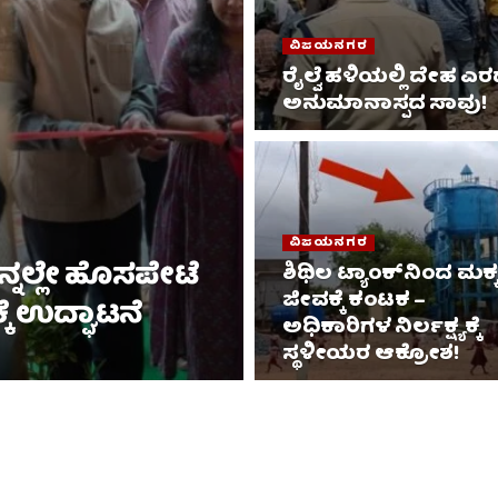
ವಿಜಯನಗರ
ರೈಲ್ವೆ ಹಳಿಯಲ್ಲಿ ದೇಹ 
ಅನುಮಾನಾಸ್ಪದ ಸಾವು!
ವಿಜಯನಗರ
ೆನ್ನಲ್ಲೇ ಹೊಸಪೇಟೆ
ಶಿಥಿಲ ಟ್ಯಾಂಕ್‌ನಿಂದ ಮಕ್
ಜೀವಕ್ಕೆ ಕಂಟಕ –
ೆ ಉದ್ಘಾಟನೆ
ಅಧಿಕಾರಿಗಳ ನಿರ್ಲಕ್ಷ್ಯಕ್ಕೆ
ಸ್ಥಳೀಯರ ಆಕ್ರೋಶ!