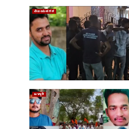
ವಿಜಯನಗರ
ಬಳ್ಳಾರಿ