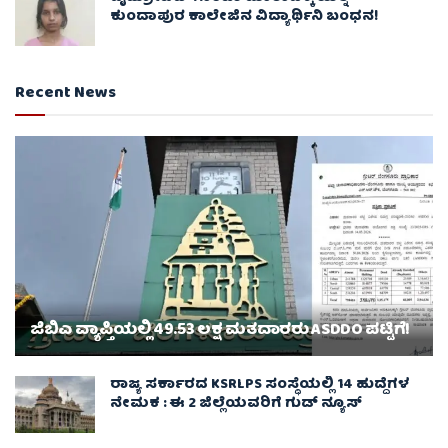
ಕುಂದಾಪುರ ಕಾಲೇಜಿನ ವಿದ್ಯಾರ್ಥಿನಿ ಬಂಧನ!
Recent News
ಜಿಬಿಎ ವ್ಯಾಪ್ತಿಯಲ್ಲಿ 49.53 ಲಕ್ಷ ಮತದಾರರು ASDDO ಪಟ್ಟಿಗೆ!
ರಾಜ್ಯ ಸರ್ಕಾರದ KSRLPS ಸಂಸ್ಥೆಯಲ್ಲಿ 14 ಹುದ್ದೆಗಳ
ನೇಮಕ : ಈ 2 ಜಿಲ್ಲೆಯವರಿಗೆ ಗುಡ್ ನ್ಯೂಸ್