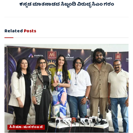
ಕನ್ನಡ ಮಾತನಾಡದ ಸಿಬ್ಬಂದಿ ವಿರುದ್ಧ ಸಿಎಂ ಗರಂ
Related
Posts
ಸಿನಿಮಾ-ಮನರಂಜನೆ