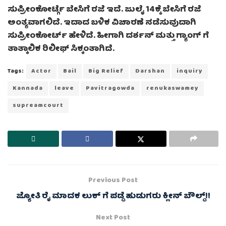
ಸುಪ್ರೀಂಕೋರ್ಟ್ಗೆ ಬೇಸಿಗೆ ರಜೆ ಇದೆ. ಜುಲೈ 14ಕ್ಕೆ ಬೇಸಿಗೆ ರಜೆ
ಅಂತ್ಯವಾಗಲಿದೆ. ಇದಾದ ಬಳಿಕ ವಿಚಾರಣೆ ನಡೆಸುವುದಾಗಿ
ಸುಪ್ರೀಂಕೋರ್ಟ್ ಹೇಳಿದೆ. ಹೀಗಾಗಿ ದರ್ಶನ್ ಮತ್ತು ಗ್ಯಾಂಗ್ ಗೆ
ತಾತ್ಕಾಲಿಕ ರಿಲೀಫ್ ಸಿಕ್ಕಂತಾಗಿದೆ.
Tags:
Actor
Bail
Big Relief
Darshan
inquiry
Kannada
leave
Pavitragowda
renukaswamey
supreamcourt
Previous Post
ಜ್ಯೋತಿ ರೈ ಮಾದಕ ಲುಕ್ ಗೆ ಪಡ್ಡೆ ಹುಡುಗರು ಕ್ಲೀನ್ ಬೌಲ್ಡ್!!
Next Post