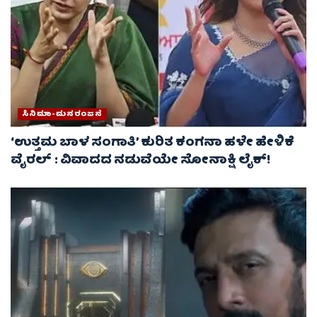
ಸಿನಿಮಾ-ಮನರಂಜನೆ
‘ಉತ್ತಮ ಬಾಳ ಸಂಗಾತಿ’ ಕುರಿತ ಕಂಗನಾ ಹಳೇ ಹೇಳಿಕೆ
ವೈರಲ್ : ವಿವಾದದ ನಡುವೆಯೇ ಸೋನಾಕ್ಷಿ ಲೈಕ್!