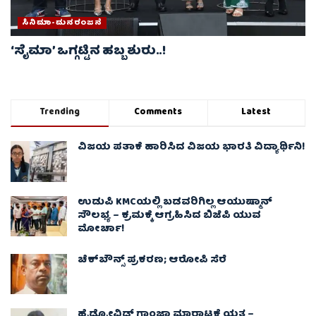
ಸಿನಿಮಾ-ಮನರಂಜನೆ
‘ಸೈಮಾ’ ಒಗ್ಗಟ್ಟಿನ ಹಬ್ಬ ಶುರು..!
Trending
Comments
Latest
ವಿಜಯ ಪತಾಕೆ ಹಾರಿಸಿದ ವಿಜಯ ಭಾರತಿ ವಿದ್ಯಾರ್ಥಿನಿ!
ಉಡುಪಿ KMCಯಲ್ಲಿ ಬಡವರಿಗಿಲ್ಲ ಆಯುಷ್ಮಾನ್
ಸೌಲಭ್ಯ – ಕ್ರಮಕ್ಕೆ ಆಗ್ರಹಿಸಿದ ಬಿಜೆಪಿ ಯುವ
ಮೋರ್ಚಾ!
ಚೆಕ್​ಬೌನ್ಸ್​ ಪ್ರಕರಣ; ಆರೋಪಿ ಸೆರೆ
ಹೈಡ್ರೋವಿಡ್ ಗಾಂಜಾ ಮಾರಾಟಕ್ಕೆ ಯತ್ನ –