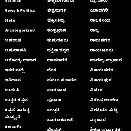
National
ಚಿಕ್ಕಮಗಳೂರು
ಮೈಸೂರು
News & Politics
ಚಿತ್ರದುರ್ಗ
ಯಾದಗಿರಿ
State
ಜ್ಯೋತಿಷ್ಯ
ರಾಜಕೀಯ
Uncategorized
ತಂತ್ರಜ್ಞಾನ
ರಾಜ್ಯ
ಅಪರಾಧ
ತುಮಕೂರು
ರಾಮನಗರ
ಅಮರಾವತಿ
ದಕ್ಷಿಣ ಕನ್ನಡ
ರಾಯಚೂರು
ಆರೋಗ್ಯ-ಆಹಾರ
ದಾವಣಗೆರೆ
ವಾಣಿಜ್ಯ-ವ್ಯಾಪಾರ
ಇತರೆ ಸುದ್ದಿ
ದೇಶ
ವಿಜಯನಗರ
ಇತಿಹಾಸ
ಧರ್ಮ-ಸನಾತನ
ವಿಜಯಪುರ
ಉಡುಪಿ
ಧಾರವಾಡ
ವಿದೇಶ
ಉತ್ತರ ಕನ್ನಡ
ಪುರಾಣ
ವಿಶೇಷ ಅಂಕಣ
ಕನ್ನಡ-ಸಾಹಿತ್ಯ-
ಬಳ್ಳಾರಿ
ವೀಡಿಯೊ ಸುದ್ದಿ
ಸಂಸ್ಕೃತಿ
ಬಾಗಲಕೋಟೆ
ವ್ಯಾಪಾರ
ಕಲಬುರ್ಗಿ
ಬೀದರ್
ಶಿಕ್ಷಣ-ಸ್ಪರ್ಧಾತ್ಮಕ-