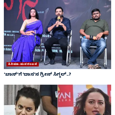
ಸಿನಿಮಾ-ಮನರಂಜನೆ
‘ಬಾಸ್’ಗೆ ‘ದಾಸ’ನ ಗ್ರೀನ್ ಸಿಗ್ನಲ್..?