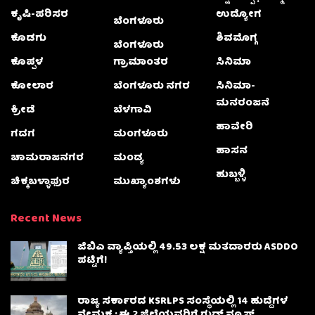
ಕೃಷಿ-ಪರಿಸರ
ಉದ್ಯೋಗ
ಬೆಂಗಳೂರು
ಕೊಡಗು
ಶಿವಮೊಗ್ಗ
ಬೆಂಗಳೂರು
ಕೊಪ್ಪಳ
ಗ್ರಾಮಾಂತರ
ಸಿನಿಮಾ
ಕೋಲಾರ
ಬೆಂಗಳೂರು ನಗರ
ಸಿನಿಮಾ-
ಮನರಂಜನೆ
ಕ್ರೀಡೆ
ಬೆಳಗಾವಿ
ಹಾವೇರಿ
ಗದಗ
ಮಂಗಳೂರು
ಹಾಸನ
ಚಾಮರಾಜನಗರ
ಮಂಡ್ಯ
ಹುಬ್ಬಳ್ಳಿ
ಚಿಕ್ಕಬಳ್ಳಾಫುರ
ಮುಖ್ಯಾಂಶಗಳು
Recent News
ಜಿಬಿಎ ವ್ಯಾಪ್ತಿಯಲ್ಲಿ 49.53 ಲಕ್ಷ ಮತದಾರರು ASDDO
ಪಟ್ಟಿಗೆ!
ರಾಜ್ಯ ಸರ್ಕಾರದ KSRLPS ಸಂಸ್ಥೆಯಲ್ಲಿ 14 ಹುದ್ದೆಗಳ