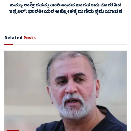
ಜಮ್ಮು-ಕಾಶ್ಮೀರವನ್ನು ಪಾಕಿಸ್ತಾನದ ಭಾಗವೆಂದು ತೋರಿಸಿದ
ಇಸ್ರೇಲ್: ಭಾರತೀಯರ ಆಕ್ರೋಶಕ್ಕೆ ಮಣಿದು ಕ್ಷಮೆಯಾಚನೆ
Related
Posts