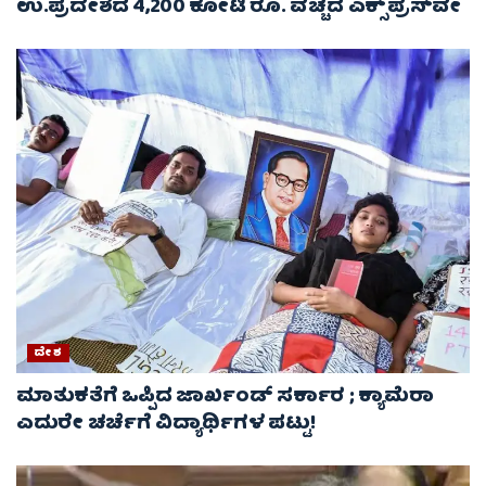
ಉ.ಪ್ರದೇಶದ 4,200 ಕೋಟಿ ರೂ. ವೆಚ್ಚದ ಎಕ್ಸ್‌ಪ್ರೆಸ್‌ವೇ
ದೇಶ
ಮಾತುಕತೆಗೆ ಒಪ್ಪಿದ ಜಾರ್ಖಂಡ್ ಸರ್ಕಾರ ; ಕ್ಯಾಮೆರಾ
ಎದುರೇ ಚರ್ಚೆಗೆ ವಿದ್ಯಾರ್ಥಿಗಳ ಪಟ್ಟು!