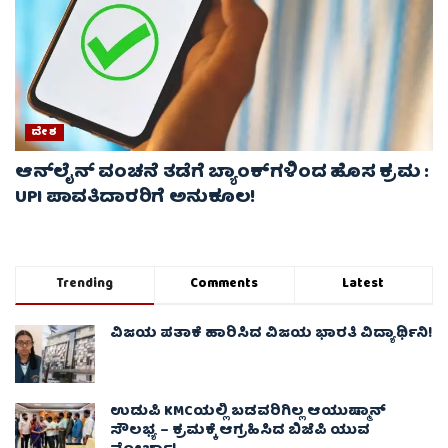
ದೇಶ
ಆನ್‌ಲೈನ್ ವಂಚನೆ ತಡೆಗೆ ಬ್ಯಾಂಕ್‌ಗಳಿಂದ ಹೊಸ ಕ್ರಮ :
UPI ಪಾವತಿದಾರರಿಗೆ ಅನುಕೂಲ!
Trending
Comments
Latest
ವಿಜಯ ಪತಾಕೆ ಹಾರಿಸಿದ ವಿಜಯ ಭಾರತಿ ವಿದ್ಯಾರ್ಥಿನಿ!
ಉಡುಪಿ KMCಯಲ್ಲಿ ಬಡವರಿಗಿಲ್ಲ ಆಯುಷ್ಮಾನ್
ಸೌಲಭ್ಯ – ಕ್ರಮಕ್ಕೆ ಆಗ್ರಹಿಸಿದ ಬಿಜೆಪಿ ಯುವ