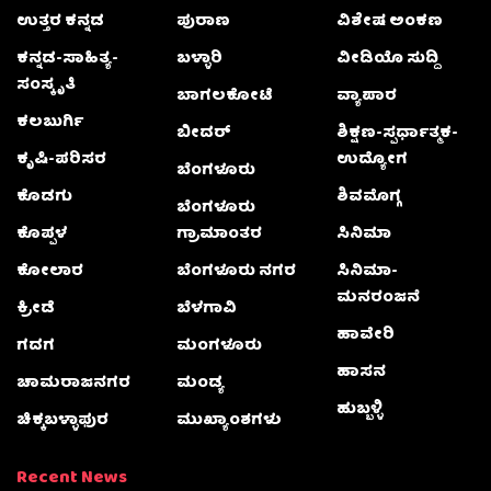
ಉತ್ತರ ಕನ್ನಡ
ಪುರಾಣ
ವಿಶೇಷ ಅಂಕಣ
ಕನ್ನಡ-ಸಾಹಿತ್ಯ-
ಬಳ್ಳಾರಿ
ವೀಡಿಯೊ ಸುದ್ದಿ
ಸಂಸ್ಕೃತಿ
ಬಾಗಲಕೋಟೆ
ವ್ಯಾಪಾರ
ಕಲಬುರ್ಗಿ
ಬೀದರ್
ಶಿಕ್ಷಣ-ಸ್ಪರ್ಧಾತ್ಮಕ-
ಕೃಷಿ-ಪರಿಸರ
ಉದ್ಯೋಗ
ಬೆಂಗಳೂರು
ಕೊಡಗು
ಶಿವಮೊಗ್ಗ
ಬೆಂಗಳೂರು
ಕೊಪ್ಪಳ
ಗ್ರಾಮಾಂತರ
ಸಿನಿಮಾ
ಕೋಲಾರ
ಬೆಂಗಳೂರು ನಗರ
ಸಿನಿಮಾ-
ಮನರಂಜನೆ
ಕ್ರೀಡೆ
ಬೆಳಗಾವಿ
ಹಾವೇರಿ
ಗದಗ
ಮಂಗಳೂರು
ಹಾಸನ
ಚಾಮರಾಜನಗರ
ಮಂಡ್ಯ
ಹುಬ್ಬಳ್ಳಿ
ಚಿಕ್ಕಬಳ್ಳಾಫುರ
ಮುಖ್ಯಾಂಶಗಳು
Recent News