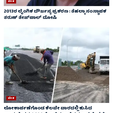
ದೇಶ
2013ರ ಲೈಂಗಿಕ ದೌರ್ಜನ್ಯ ಪ್ರಕರಣ : ತೆಹಲ್ಕಾ ಸಂಸ್ಥಾಪಕ
ತರುಣ್ ತೇಜ್‌ಪಾಲ್ ದೋಷಿ
ದೇಶ
ಲೋಕಾರ್ಪಣೆಗೊಂಡ ಕೆಲವೇ ವಾರದಲ್ಲಿ ಕುಸಿದ