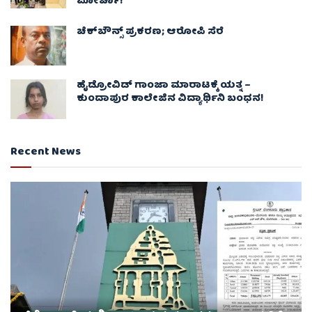
ಮೋರ್ಚಾ!
ಚೆಕ್​ಬೌನ್ಸ್​ ಪ್ರಕರಣ; ಆರೋಪಿ ಸೆರೆ
ಹೈಡ್ರೋವಿಡ್ ಗಾಂಜಾ ಮಾರಾಟಕ್ಕೆ ಯತ್ನ –
ಕುಂದಾಪುರ ಕಾಲೇಜಿನ ವಿದ್ಯಾರ್ಥಿನಿ ಬಂಧನ!
Recent News