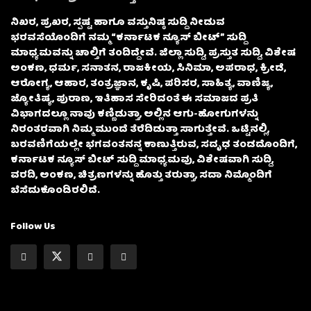
ನಿಖರ, ಪ್ರಖರ, ಸ್ಪಷ್ಟ ಹಾಗೂ ವಸ್ತುನಿಷ್ಠ ಸುದ್ದಿ ನೀಡುವ
ಭರವಸೆಯೊಂದಿಗೆ ನಮ್ಮ “ಕರ್ನಾಟಕ ನ್ಯೂಸ್ ಬೀಟ್” ಸುದ್ದಿ
ಮಾಧ್ಯಮವನ್ನು ಚಾಲ್ತಿಗೆ ತಂದಿದ್ದೇವೆ. ಜಿಲ್ಲಾ ಸುದ್ದಿ, ಪ್ರಸ್ತುತ ಸುದ್ದಿ, ವಿಶೇಷ
ಅಂಕಣ, ಧರ್ಮ, ಸನಾತನ, ರಾಜಕೀಯ, ಸಿನಿಮಾ, ಅಪರಾಧ, ಕ್ರೀಡೆ,
ಆರೋಗ್ಯ, ಆಹಾರ, ತಂತ್ರಜ್ಞಾನ, ಕೃಷಿ, ಪರಿಸರ, ಸಾಹಿತ್ಯ, ವಾಣಿಜ್ಯ,
ಜ್ಯೋತಿಷ್ಯ, ಪುರಾಣ, ಇತಿಹಾಸ ಸೇರಿದಂತೆ ಈ ಸಮಾಜದ ಪ್ರತಿ
ವಿಭಾಗದಲ್ಲೂ ನಾವು ಕಣ್ಣಿಡುತ್ತಾ, ಅಲ್ಲಿನ ಆಗು-ಹೋಗುಗಳನ್ನು
ನಿರಂತರವಾಗಿ ನಿಮ್ಮ ಮುಂದೆ ತೆರೆದಿಡುತ್ತಾ ಸಾಗುತ್ತೇವೆ. ಒಟ್ಟಿನಲ್ಲಿ,
ಬರವಣಿಗೆಯಲ್ಲೇ ಭಗವಂತನನ್ನ ಕಾಣುತ್ತಿರುವ, ಸದೃಢ ತಂಡದೊಂದಿಗೆ,
ಕರ್ನಾಟಕ ನ್ಯೂಸ್ ಬೀಟ್ ಸುದ್ದಿ ಮಾಧ್ಯಮವು, ವಿಶೇಷವಾಗಿ ಸುದ್ದಿ,
ವರದಿ, ಅಂಕಣ, ಚಿತ್ರಣಗಳನ್ನು ಹೊತ್ತು ತರುತ್ತಾ, ಸದಾ ನಿಮ್ಮೊಂದಿಗೆ
ಬೆಸೆದುಕೊಂಡಿರಲಿದೆ.
Follow Us