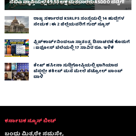
ಜಿಬಿಎ ವ್ಯಾಪ್ತಿಯಲ್ಲಿ 49.53 ಲಕ್ಷ ಮತದಾರರು ASDDO ಪಟ್ಟಿಗೆ!
ರಾಜ್ಯ ಸರ್ಕಾರದ KSRLPS ಸಂಸ್ಥೆಯಲ್ಲಿ 14 ಹುದ್ದೆಗಳ
ನೇಮಕ : ಈ 2 ಜಿಲ್ಲೆಯವರಿಗೆ ಗುಡ್ ನ್ಯೂಸ್
ಫ್ಲಿಪ್‌ಕಾರ್ಟ್‌ನಿಂದಲೂ ಸ್ವಾತಂತ್ರ್ಯ ದಿನಾಚರಣೆ ಕೊಡುಗೆ
: ಐಫೋನ್ ಬೆಲೆಯಲ್ಲಿ 17 ಸಾವಿರ ರೂ. ಇಳಿಕೆ
ಶೇಖ್ ಹಸೀನಾ ಸುದ್ದಿಗೋಷ್ಠಿಯಲ್ಲಿ ಭಾಗಿಯಾದ
ಬೆನ್ನಲ್ಲೇ ಶಕೀಬ್ ಮನೆ ಮೇಲೆ ಪೆಟ್ರೋಲ್ ಬಾಂಬ್
ದಾಳಿ
ಕರ್ನಾಟಕ ನ್ಯೂಸ್ ಬೀಟ್
ಬಂಧು ಮಿತ್ರರೇ ನಮಸ್ತೇ,