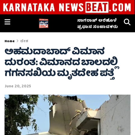
ನಾಗರಾಜ್ ಅರೆಹೊಳೆ
ಪ್ರಧಾನ ಸಂಪಾದಕರು
Home
ದೇಶ
ಅಹಮದಾಬಾದ್ ವಿಮಾನ
ದುರಂತ: ವಿಮಾನದ ಬಾಲದಲ್ಲಿ
ಗಗನಸಖಿಯ ಮೃತದೇಹ ಪತ್ತೆ
June 20, 2025