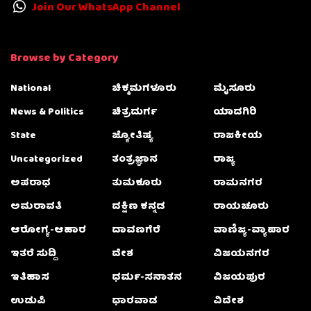
Join Our WhatsApp Channel
Browse by Category
National
ಚಿಕ್ಕಮಗಳೂರು
ಮೈಸೂರು
News & Politics
ಚಿತ್ರದುರ್ಗ
ಯಾದಗಿರಿ
State
ಜ್ಯೋತಿಷ್ಯ
ರಾಜಕೀಯ
Uncategorized
ತಂತ್ರಜ್ಞಾನ
ರಾಜ್ಯ
ಅಪರಾಧ
ತುಮಕೂರು
ರಾಮನಗರ
ಅಮರಾವತಿ
ದಕ್ಷಿಣ ಕನ್ನಡ
ರಾಯಚೂರು
ಆರೋಗ್ಯ-ಆಹಾರ
ದಾವಣಗೆರೆ
ವಾಣಿಜ್ಯ-ವ್ಯಾಪಾರ
ಇತರೆ ಸುದ್ದಿ
ದೇಶ
ವಿಜಯನಗರ
ಇತಿಹಾಸ
ಧರ್ಮ-ಸನಾತನ
ವಿಜಯಪುರ
ಉಡುಪಿ
ಧಾರವಾಡ
ವಿದೇಶ