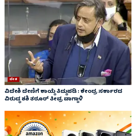
ದೇಶ
ವಿದೇಶಿ ದೇಣಿಗೆ ಕಾಯ್ದೆ ತಿದ್ದುಪಡಿ : ಕೇಂದ್ರ ಸರ್ಕಾರದ
ವಿರುದ್ಧ ಶಶಿ ತರೂರ್ ತೀವ್ರ ವಾಗ್ದಾಳಿ