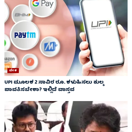
ದೇಶ
UPI ಮೂಲಕ 2 ಸಾವಿರ ರೂ. ಕಳುಹಿಸಲು ಶುಲ್ಕ
ಪಾವತಿಸಬೇಕಾ? ಇಲ್ಲಿದೆ ವಾಸ್ತವ