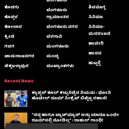
ಬೆಂಗಳೂರು
ಕೊಡಗು
ಶಿವಮೊಗ್ಗ
ಬೆಂಗಳೂರು
ಕೊಪ್ಪಳ
ಗ್ರಾಮಾಂತರ
ಸಿನಿಮಾ
ಕೋಲಾರ
ಬೆಂಗಳೂರು ನಗರ
ಸಿನಿಮಾ-
ಮನರಂಜನೆ
ಕ್ರೀಡೆ
ಬೆಳಗಾವಿ
ಹಾವೇರಿ
ಗದಗ
ಮಂಗಳೂರು
ಹಾಸನ
ಚಾಮರಾಜನಗರ
ಮಂಡ್ಯ
ಹುಬ್ಬಳ್ಳಿ
ಚಿಕ್ಕಬಳ್ಳಾಫುರ
ಮುಖ್ಯಾಂಶಗಳು
Recent News
ಕ್ಯಾಪ್ಟನ್ ಕೂಲ್ ಕಟ್ಟುನಿಟ್ಟಿನ ನಿಯಮ : ಧೋನಿ
ಹೊಟೇಲ್ ರೂಮ್ ಸೀಕ್ರೆಟ್ ಬಿಚ್ಚಿಟ್ಟ ರಹಾನೆ!
“ನನ್ನ ಹಾಗೂ ಬ್ಯಾಟ್‌ಮ್ಯಾನ್ ಅನ್ನು ಯಾರೂ ಒಂದೇ
ರೂಮ್‌ನಲ್ಲಿ ನೋಡಿಲ್ಲ” : ರಾಹುಲ್ ಗಾಂಧಿ!