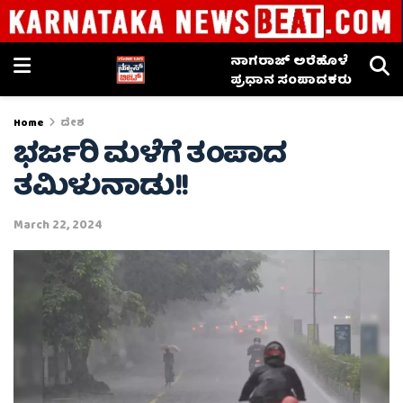
ನಾಗರಾಜ್ ಅರೆಹೊಳೆ
ಪ್ರಧಾನ ಸಂಪಾದಕರು
Home
ದೇಶ
ಭರ್ಜರಿ ಮಳೆಗೆ ತಂಪಾದ
ತಮಿಳುನಾಡು!!
March 22, 2024