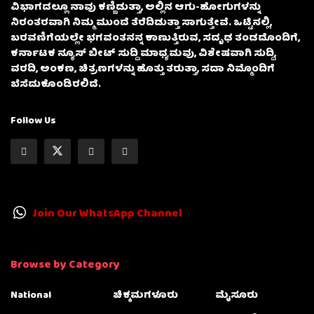
ವಿಭಾಗದಲ್ಲೂ ನಾವು ಕಣ್ಣಿಡುತ್ತಾ, ಅಲ್ಲಿನ ಆಗು-ಹೋಗುಗಳನ್ನು
ನಿರಂತರವಾಗಿ ನಿಮ್ಮ ಮುಂದೆ ತೆರೆದಿಡುತ್ತಾ ಸಾಗುತ್ತೇವೆ. ಒಟ್ಟಿನಲ್ಲಿ,
ಬರವಣಿಗೆಯಲ್ಲೇ ಭಗವಂತನನ್ನ ಕಾಣುತ್ತಿರುವ, ಸದೃಢ ತಂಡದೊಂದಿಗೆ,
ಕರ್ನಾಟಕ ನ್ಯೂಸ್ ಬೀಟ್ ಸುದ್ದಿ ಮಾಧ್ಯಮವು, ವಿಶೇಷವಾಗಿ ಸುದ್ದಿ,
ವರದಿ, ಅಂಕಣ, ಚಿತ್ರಣಗಳನ್ನು ಹೊತ್ತು ತರುತ್ತಾ, ಸದಾ ನಿಮ್ಮೊಂದಿಗೆ
ಬೆಸೆದುಕೊಂಡಿರಲಿದೆ.
Follow Us
Join Our WhatsApp Channel
Browse by Category
National
ಚಿಕ್ಕಮಗಳೂರು
ಮೈಸೂರು