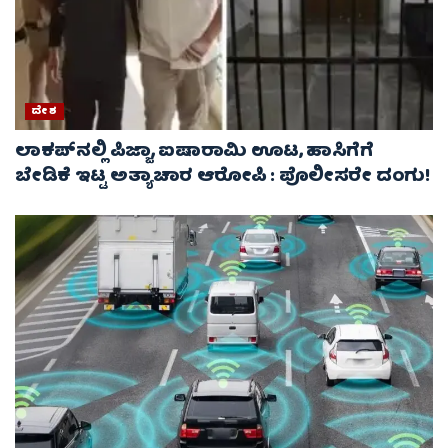
ದೇಶ
ಲಾಕಪ್‌ನಲ್ಲಿ ಪಿಜ್ಜಾ, ಐಷಾರಾಮಿ ಊಟ, ಹಾಸಿಗೆಗೆ
ಬೇಡಿಕೆ ಇಟ್ಟ ಅತ್ಯಾಚಾರ ಆರೋಪಿ : ಪೊಲೀಸರೇ ದಂಗು!