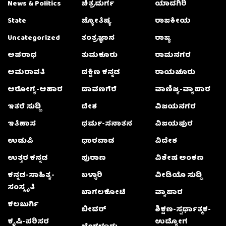
News & Politics
ಚಿತ್ರದುರ್ಗ
ಯಾದಗಿರಿ
State
ಜ್ಯೋತಿಷ್ಯ
ರಾಜಕೀಯ
Uncategorized
ತಂತ್ರಜ್ಞಾನ
ರಾಜ್ಯ
ಅಪರಾಧ
ತುಮಕೂರು
ರಾಮನಗರ
ಅಮರಾವತಿ
ದಕ್ಷಿಣ ಕನ್ನಡ
ರಾಯಚೂರು
ಆರೋಗ್ಯ-ಆಹಾರ
ದಾವಣಗೆರೆ
ವಾಣಿಜ್ಯ-ವ್ಯಾಪಾರ
ಇತರೆ ಸುದ್ದಿ
ದೇಶ
ವಿಜಯನಗರ
ಇತಿಹಾಸ
ಧರ್ಮ-ಸನಾತನ
ವಿಜಯಪುರ
ಉಡುಪಿ
ಧಾರವಾಡ
ವಿದೇಶ
ಉತ್ತರ ಕನ್ನಡ
ಪುರಾಣ
ವಿಶೇಷ ಅಂಕಣ
ಕನ್ನಡ-ಸಾಹಿತ್ಯ-
ಬಳ್ಳಾರಿ
ವೀಡಿಯೊ ಸುದ್ದಿ
ಸಂಸ್ಕೃತಿ
ಬಾಗಲಕೋಟೆ
ವ್ಯಾಪಾರ
ಕಲಬುರ್ಗಿ
ಬೀದರ್
ಶಿಕ್ಷಣ-ಸ್ಪರ್ಧಾತ್ಮಕ-
ಕೃಷಿ-ಪರಿಸರ
ಉದ್ಯೋಗ