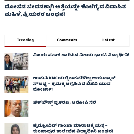
ಮೋಜಿನ ಜೀವನಕ್ಕಾಗಿ ಅತ್ತೆಯನ್ನೇ ಕೊಲೆಗೈದ ವಿವಾಹಿತ
ಮಹಿಳೆ, ಪ್ರಿಯಕರ ಬಂಧನ!
Trending
Comments
Latest
ವಿಜಯ ಪತಾಕೆ ಹಾರಿಸಿದ ವಿಜಯ ಭಾರತಿ ವಿದ್ಯಾರ್ಥಿನಿ!
ಉಡುಪಿ KMCಯಲ್ಲಿ ಬಡವರಿಗಿಲ್ಲ ಆಯುಷ್ಮಾನ್
ಸೌಲಭ್ಯ – ಕ್ರಮಕ್ಕೆ ಆಗ್ರಹಿಸಿದ ಬಿಜೆಪಿ ಯುವ
ಮೋರ್ಚಾ!
ಚೆಕ್​ಬೌನ್ಸ್​ ಪ್ರಕರಣ; ಆರೋಪಿ ಸೆರೆ
ಹೈಡ್ರೋವಿಡ್ ಗಾಂಜಾ ಮಾರಾಟಕ್ಕೆ ಯತ್ನ –
ಕುಂದಾಪುರ ಕಾಲೇಜಿನ ವಿದ್ಯಾರ್ಥಿನಿ ಬಂಧನ!