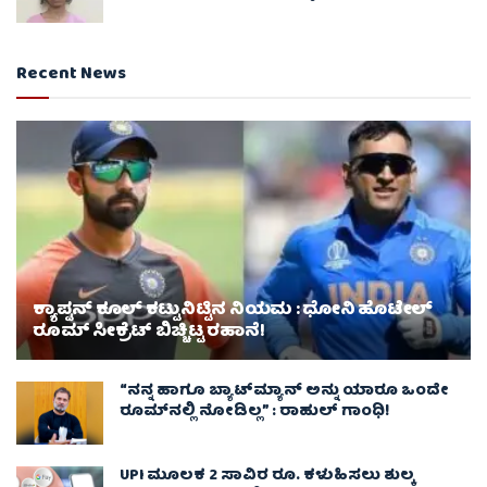
Recent News
ಕ್ಯಾಪ್ಟನ್ ಕೂಲ್ ಕಟ್ಟುನಿಟ್ಟಿನ ನಿಯಮ : ಧೋನಿ ಹೊಟೇಲ್
ರೂಮ್ ಸೀಕ್ರೆಟ್ ಬಿಚ್ಚಿಟ್ಟ ರಹಾನೆ!
“ನನ್ನ ಹಾಗೂ ಬ್ಯಾಟ್‌ಮ್ಯಾನ್ ಅನ್ನು ಯಾರೂ ಒಂದೇ
ರೂಮ್‌ನಲ್ಲಿ ನೋಡಿಲ್ಲ” : ರಾಹುಲ್ ಗಾಂಧಿ!
UPI ಮೂಲಕ 2 ಸಾವಿರ ರೂ. ಕಳುಹಿಸಲು ಶುಲ್ಕ