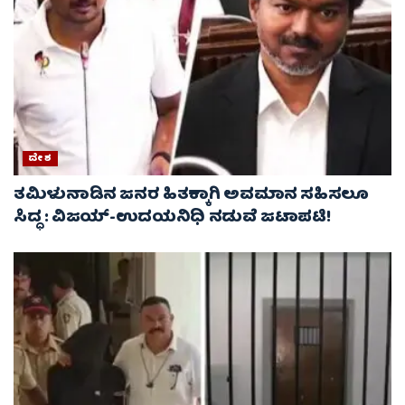
ದೇಶ
ತಮಿಳುನಾಡಿನ ಜನರ ಹಿತಕ್ಕಾಗಿ ಅವಮಾನ ಸಹಿಸಲೂ
ಸಿದ್ಧ : ವಿಜಯ್‌-ಉದಯನಿಧಿ ನಡುವೆ ಜಟಾಪಟಿ!