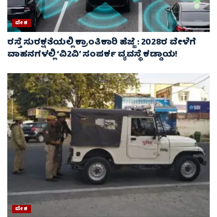
ದೇಶ
ರಸ್ತೆ ಸುರಕ್ಷತೆಯಲ್ಲಿ ಕ್ರಾಂತಿಕಾರಿ ಹೆಜ್ಜೆ : 2028ರ ವೇಳೆಗೆ
ವಾಹನಗಳಲ್ಲಿ ‘ವಿ2ವಿ’ ಸಂಪರ್ಕ ವ್ಯವಸ್ಥೆ ಕಡ್ಡಾಯ!
ದೇಶ