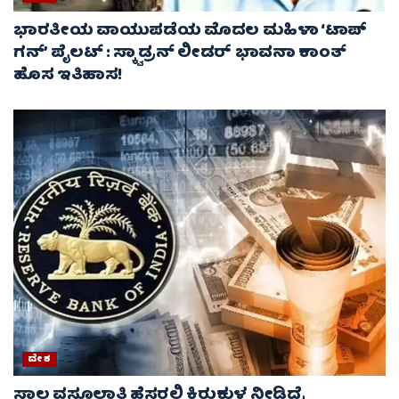
ಭಾರತೀಯ ವಾಯುಪಡೆಯ ಮೊದಲ ಮಹಿಳಾ ‘ಟಾಪ್
ಗನ್’ ಪೈಲಟ್ : ಸ್ಕ್ವಾಡ್ರನ್ ಲೀಡರ್ ಭಾವನಾ ಕಾಂತ್
ಹೊಸ ಇತಿಹಾಸ!
ದೇಶ
ಸಾಲ ವಸೂಲಾತಿ ಹೆಸರಲ್ಲಿ ಕಿರುಕುಳ ನೀಡಿದ್ರೆ