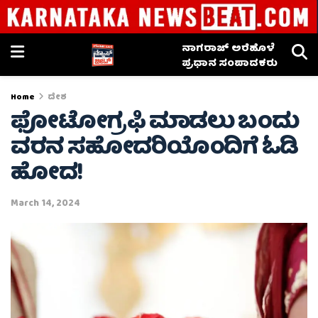
ನಾಗರಾಜ್ ಅರೆಹೊಳೆ
ಪ್ರಧಾನ ಸಂಪಾದಕರು
Home
ದೇಶ
ಫೋಟೋಗ್ರಫಿ ಮಾಡಲು ಬಂದು
ವರನ ಸಹೋದರಿಯೊಂದಿಗೆ ಓಡಿ
ಹೋದ!
March 14, 2024