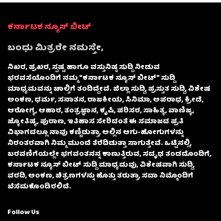
ಕರ್ನಾಟಕ ನ್ಯೂಸ್ ಬೀಟ್
ಬಂಧು ಮಿತ್ರರೇ ನಮಸ್ತೇ,
ನಿಖರ, ಪ್ರಖರ, ಸ್ಪಷ್ಟ ಹಾಗೂ ವಸ್ತುನಿಷ್ಠ ಸುದ್ದಿ ನೀಡುವ
ಭರವಸೆಯೊಂದಿಗೆ ನಮ್ಮ “ಕರ್ನಾಟಕ ನ್ಯೂಸ್ ಬೀಟ್” ಸುದ್ದಿ
ಮಾಧ್ಯಮವನ್ನು ಚಾಲ್ತಿಗೆ ತಂದಿದ್ದೇವೆ. ಜಿಲ್ಲಾ ಸುದ್ದಿ, ಪ್ರಸ್ತುತ ಸುದ್ದಿ, ವಿಶೇಷ
ಅಂಕಣ, ಧರ್ಮ, ಸನಾತನ, ರಾಜಕೀಯ, ಸಿನಿಮಾ, ಅಪರಾಧ, ಕ್ರೀಡೆ,
ಆರೋಗ್ಯ, ಆಹಾರ, ತಂತ್ರಜ್ಞಾನ, ಕೃಷಿ, ಪರಿಸರ, ಸಾಹಿತ್ಯ, ವಾಣಿಜ್ಯ,
ಜ್ಯೋತಿಷ್ಯ, ಪುರಾಣ, ಇತಿಹಾಸ ಸೇರಿದಂತೆ ಈ ಸಮಾಜದ ಪ್ರತಿ
ವಿಭಾಗದಲ್ಲೂ ನಾವು ಕಣ್ಣಿಡುತ್ತಾ, ಅಲ್ಲಿನ ಆಗು-ಹೋಗುಗಳನ್ನು
ನಿರಂತರವಾಗಿ ನಿಮ್ಮ ಮುಂದೆ ತೆರೆದಿಡುತ್ತಾ ಸಾಗುತ್ತೇವೆ. ಒಟ್ಟಿನಲ್ಲಿ,
ಬರವಣಿಗೆಯಲ್ಲೇ ಭಗವಂತನನ್ನ ಕಾಣುತ್ತಿರುವ, ಸದೃಢ ತಂಡದೊಂದಿಗೆ,
ಕರ್ನಾಟಕ ನ್ಯೂಸ್ ಬೀಟ್ ಸುದ್ದಿ ಮಾಧ್ಯಮವು, ವಿಶೇಷವಾಗಿ ಸುದ್ದಿ,
ವರದಿ, ಅಂಕಣ, ಚಿತ್ರಣಗಳನ್ನು ಹೊತ್ತು ತರುತ್ತಾ, ಸದಾ ನಿಮ್ಮೊಂದಿಗೆ
ಬೆಸೆದುಕೊಂಡಿರಲಿದೆ.
Follow Us