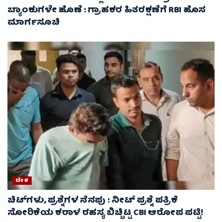
ಬ್ಯಾಂಕುಗಳೇ ಹೊಣೆ : ಗ್ರಾಹಕರ ಹಿತರಕ್ಷಣೆಗೆ RBI ಹೊಸ
ಮಾರ್ಗಸೂಚಿ
ದೇಶ
ಚಿಟ್‌ಗಳು, ಪ್ರಶ್ನೆಗಳ ನೆನಪು : ನೀಟ್ ಪ್ರಶ್ನೆ ಪತ್ರಿಕೆ
ಸೋರಿಕೆಯ ಕರಾಳ ರಹಸ್ಯ ಬಿಚ್ಚಿಟ್ಟ CBI ಆರೋಪ ಪಟ್ಟಿ!