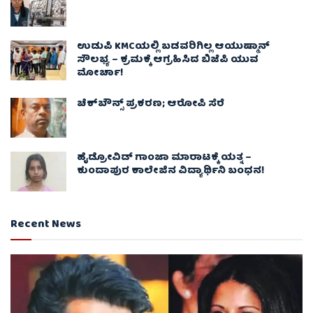
ಉಡುಪಿ KMCಯಲ್ಲಿ ಬಡವರಿಗಿಲ್ಲ ಆಯುಷ್ಮಾನ್
ಸೌಲಭ್ಯ – ಕ್ರಮಕ್ಕೆ ಆಗ್ರಹಿಸಿದ ಬಿಜೆಪಿ ಯುವ
ಮೋರ್ಚಾ!
ಚೆಕ್​ಬೌನ್ಸ್​ ಪ್ರಕರಣ; ಆರೋಪಿ ಸೆರೆ
ಹೈಡ್ರೋವಿಡ್ ಗಾಂಜಾ ಮಾರಾಟಕ್ಕೆ ಯತ್ನ –
ಕುಂದಾಪುರ ಕಾಲೇಜಿನ ವಿದ್ಯಾರ್ಥಿನಿ ಬಂಧನ!
Recent News