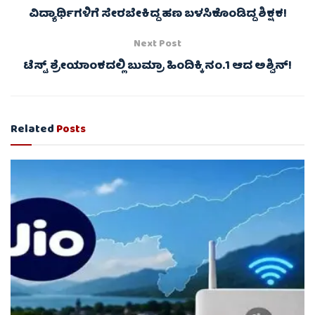
ವಿದ್ಯಾರ್ಥಿಗಳಿಗೆ ಸೇರಬೇಕಿದ್ದ ಹಣ ಬಳಸಿಕೊಂಡಿದ್ದ ಶಿಕ್ಷಕ!
Next Post
ಟೆಸ್ಟ್ ಶ್ರೇಯಾಂಕದಲ್ಲಿ ಬುಮ್ರಾ ಹಿಂದಿಕ್ಕಿ ನಂ.1 ಆದ ಅಶ್ವಿನ್!
Related
Posts