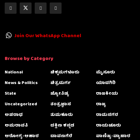
Join Our WhatsApp Channel
Browse by Category
National
ಚಿಕ್ಕಮಗಳೂರು
ಮೈಸೂರು
News & Politics
ಚಿತ್ರದುರ್ಗ
ಯಾದಗಿರಿ
State
ಜ್ಯೋತಿಷ್ಯ
ರಾಜಕೀಯ
Uncategorized
ತಂತ್ರಜ್ಞಾನ
ರಾಜ್ಯ
ಅಪರಾಧ
ತುಮಕೂರು
ರಾಮನಗರ
ಅಮರಾವತಿ
ದಕ್ಷಿಣ ಕನ್ನಡ
ರಾಯಚೂರು
ಆರೋಗ್ಯ-ಆಹಾರ
ದಾವಣಗೆರೆ
ವಾಣಿಜ್ಯ-ವ್ಯಾಪಾರ