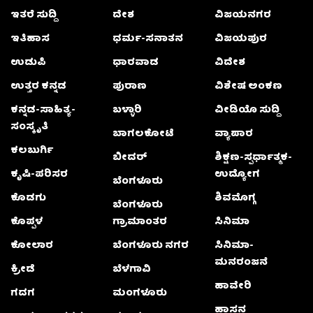
ಇತರೆ ಸುದ್ದಿ
ದೇಶ
ವಿಜಯನಗರ
ಇತಿಹಾಸ
ಧರ್ಮ-ಸನಾತನ
ವಿಜಯಪುರ
ಉಡುಪಿ
ಧಾರವಾಡ
ವಿದೇಶ
ಉತ್ತರ ಕನ್ನಡ
ಪುರಾಣ
ವಿಶೇಷ ಅಂಕಣ
ಕನ್ನಡ-ಸಾಹಿತ್ಯ-
ಬಳ್ಳಾರಿ
ವೀಡಿಯೊ ಸುದ್ದಿ
ಸಂಸ್ಕೃತಿ
ಬಾಗಲಕೋಟೆ
ವ್ಯಾಪಾರ
ಕಲಬುರ್ಗಿ
ಬೀದರ್
ಶಿಕ್ಷಣ-ಸ್ಪರ್ಧಾತ್ಮಕ-
ಕೃಷಿ-ಪರಿಸರ
ಉದ್ಯೋಗ
ಬೆಂಗಳೂರು
ಕೊಡಗು
ಶಿವಮೊಗ್ಗ
ಬೆಂಗಳೂರು
ಕೊಪ್ಪಳ
ಗ್ರಾಮಾಂತರ
ಸಿನಿಮಾ
ಕೋಲಾರ
ಬೆಂಗಳೂರು ನಗರ
ಸಿನಿಮಾ-
ಮನರಂಜನೆ
ಕ್ರೀಡೆ
ಬೆಳಗಾವಿ
ಹಾವೇರಿ
ಗದಗ
ಮಂಗಳೂರು
ಹಾಸನ