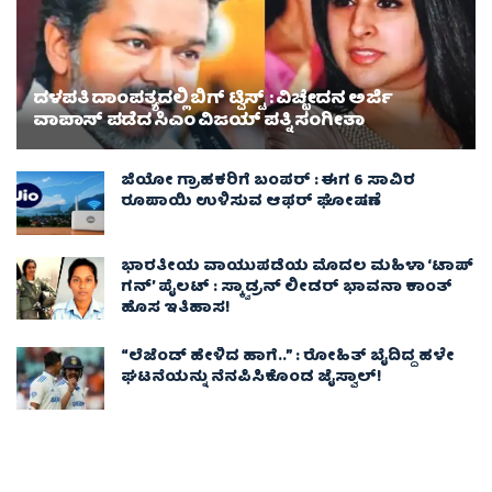
ದಳಪತಿ ದಾಂಪತ್ಯದಲ್ಲಿ ಬಿಗ್ ಟ್ವಿಸ್ಟ್ : ವಿಚ್ಛೇದನ ಅರ್ಜಿ
ವಾಪಾಸ್‌ ಪಡೆದ ಸಿಎಂ ವಿಜಯ್ ಪತ್ನಿ ಸಂಗೀತಾ‌
ಜಿಯೋ ಗ್ರಾಹಕರಿಗೆ ಬಂಪರ್ : ಈಗ 6 ಸಾವಿರ
ರೂಪಾಯಿ ಉಳಿಸುವ ಆಫರ್ ಘೋಷಣೆ
ಭಾರತೀಯ ವಾಯುಪಡೆಯ ಮೊದಲ ಮಹಿಳಾ ‘ಟಾಪ್
ಗನ್’ ಪೈಲಟ್ : ಸ್ಕ್ವಾಡ್ರನ್ ಲೀಡರ್ ಭಾವನಾ ಕಾಂತ್
ಹೊಸ ಇತಿಹಾಸ!
“ಲೆಜೆಂಡ್ ಹೇಳಿದ ಹಾಗೆ..” : ರೋಹಿತ್ ಬೈದಿದ್ದ ಹಳೇ
ಘಟನೆಯನ್ನು ನೆನಪಿಸಿಕೊಂಡ ಜೈಸ್ವಾಲ್!