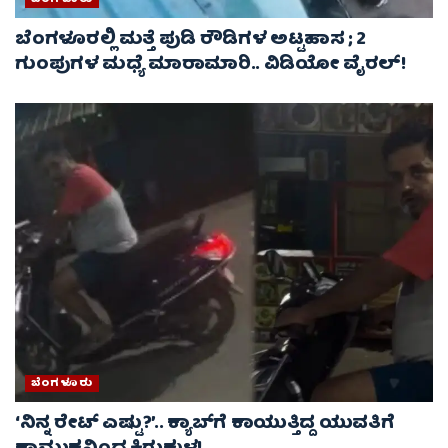
ಬೆಂಗಳೂರಲ್ಲಿ ಮತ್ತೆ ಪುಡಿ ರೌಡಿಗಳ ಅಟ್ಟಹಾಸ ; 2
ಗುಂಪುಗಳ ಮಧ್ಯೆ ಮಾರಾಮಾರಿ.. ವಿಡಿಯೋ ವೈರಲ್‌!
ಬೆಂಗಳೂರು
‘ನಿನ್ನ ರೇಟ್‌ ಎಷ್ಟು?’.. ಕ್ಯಾಬ್‌ಗೆ ಕಾಯುತ್ತಿದ್ದ ಯುವತಿಗೆ