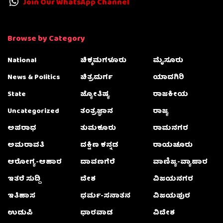
Join Our WhatsApp Channel
Browse by Category
National
ಚಿಕ್ಕಮಗಳೂರು
ಮೈಸೂರು
News & Politics
ಚಿತ್ರದುರ್ಗ
ಯಾದಗಿರಿ
State
ಜ್ಯೋತಿಷ್ಯ
ರಾಜಕೀಯ
Uncategorized
ತಂತ್ರಜ್ಞಾನ
ರಾಜ್ಯ
ಅಪರಾಧ
ತುಮಕೂರು
ರಾಮನಗರ
ಅಮರಾವತಿ
ದಕ್ಷಿಣ ಕನ್ನಡ
ರಾಯಚೂರು
ಆರೋಗ್ಯ-ಆಹಾರ
ದಾವಣಗೆರೆ
ವಾಣಿಜ್ಯ-ವ್ಯಾಪಾರ
ಇತರೆ ಸುದ್ದಿ
ದೇಶ
ವಿಜಯನಗರ
ಇತಿಹಾಸ
ಧರ್ಮ-ಸನಾತನ
ವಿಜಯಪುರ
ಉಡುಪಿ
ಧಾರವಾಡ
ವಿದೇಶ