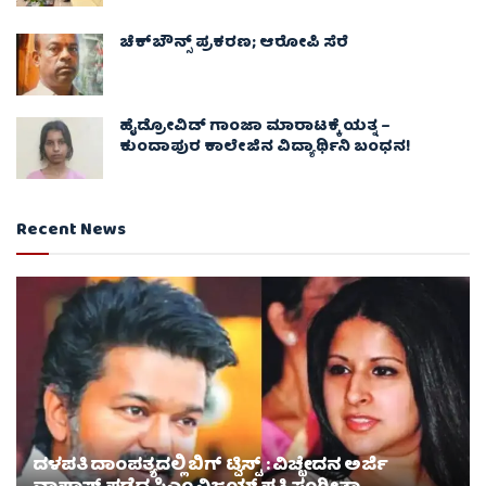
ಚೆಕ್​ಬೌನ್ಸ್​ ಪ್ರಕರಣ; ಆರೋಪಿ ಸೆರೆ
ಹೈಡ್ರೋವಿಡ್ ಗಾಂಜಾ ಮಾರಾಟಕ್ಕೆ ಯತ್ನ –
ಕುಂದಾಪುರ ಕಾಲೇಜಿನ ವಿದ್ಯಾರ್ಥಿನಿ ಬಂಧನ!
Recent News
ದಳಪತಿ ದಾಂಪತ್ಯದಲ್ಲಿ ಬಿಗ್ ಟ್ವಿಸ್ಟ್ : ವಿಚ್ಛೇದನ ಅರ್ಜಿ