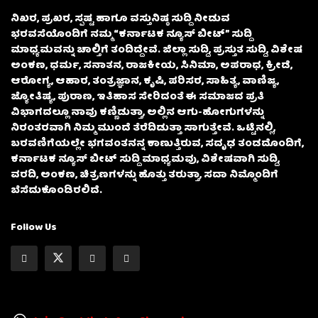
ನಿಖರ, ಪ್ರಖರ, ಸ್ಪಷ್ಟ ಹಾಗೂ ವಸ್ತುನಿಷ್ಠ ಸುದ್ದಿ ನೀಡುವ
ಭರವಸೆಯೊಂದಿಗೆ ನಮ್ಮ “ಕರ್ನಾಟಕ ನ್ಯೂಸ್ ಬೀಟ್” ಸುದ್ದಿ
ಮಾಧ್ಯಮವನ್ನು ಚಾಲ್ತಿಗೆ ತಂದಿದ್ದೇವೆ. ಜಿಲ್ಲಾ ಸುದ್ದಿ, ಪ್ರಸ್ತುತ ಸುದ್ದಿ, ವಿಶೇಷ
ಅಂಕಣ, ಧರ್ಮ, ಸನಾತನ, ರಾಜಕೀಯ, ಸಿನಿಮಾ, ಅಪರಾಧ, ಕ್ರೀಡೆ,
ಆರೋಗ್ಯ, ಆಹಾರ, ತಂತ್ರಜ್ಞಾನ, ಕೃಷಿ, ಪರಿಸರ, ಸಾಹಿತ್ಯ, ವಾಣಿಜ್ಯ,
ಜ್ಯೋತಿಷ್ಯ, ಪುರಾಣ, ಇತಿಹಾಸ ಸೇರಿದಂತೆ ಈ ಸಮಾಜದ ಪ್ರತಿ
ವಿಭಾಗದಲ್ಲೂ ನಾವು ಕಣ್ಣಿಡುತ್ತಾ, ಅಲ್ಲಿನ ಆಗು-ಹೋಗುಗಳನ್ನು
ನಿರಂತರವಾಗಿ ನಿಮ್ಮ ಮುಂದೆ ತೆರೆದಿಡುತ್ತಾ ಸಾಗುತ್ತೇವೆ. ಒಟ್ಟಿನಲ್ಲಿ,
ಬರವಣಿಗೆಯಲ್ಲೇ ಭಗವಂತನನ್ನ ಕಾಣುತ್ತಿರುವ, ಸದೃಢ ತಂಡದೊಂದಿಗೆ,
ಕರ್ನಾಟಕ ನ್ಯೂಸ್ ಬೀಟ್ ಸುದ್ದಿ ಮಾಧ್ಯಮವು, ವಿಶೇಷವಾಗಿ ಸುದ್ದಿ,
ವರದಿ, ಅಂಕಣ, ಚಿತ್ರಣಗಳನ್ನು ಹೊತ್ತು ತರುತ್ತಾ, ಸದಾ ನಿಮ್ಮೊಂದಿಗೆ
ಬೆಸೆದುಕೊಂಡಿರಲಿದೆ.
Follow Us