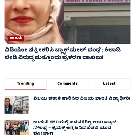
ಉಡುಪಿ
ವಿಡಿಯೋ ಚಿತ್ರೀಕರಿಸಿ ಬ್ಲ್ಯಾಕ್‌ಮೇಲ್ ದಂಧೆ ; ಕಿಲಾಡಿ
ಲೇಡಿ ವಿರುದ್ಧ ಮತ್ತೊಂದು ಪ್ರಕರಣ ದಾಖಲು!
Trending
Comments
Latest
ವಿಜಯ ಪತಾಕೆ ಹಾರಿಸಿದ ವಿಜಯ ಭಾರತಿ ವಿದ್ಯಾರ್ಥಿನಿ!
ಉಡುಪಿ KMCಯಲ್ಲಿ ಬಡವರಿಗಿಲ್ಲ ಆಯುಷ್ಮಾನ್
ಸೌಲಭ್ಯ – ಕ್ರಮಕ್ಕೆ ಆಗ್ರಹಿಸಿದ ಬಿಜೆಪಿ ಯುವ
ಮೋರ್ಚಾ!