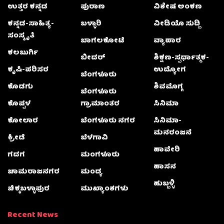
ಉತ್ತರ ಕನ್ನಡ
ಪುರಾಣ
ವಿಶೇಷ ಅಂಕಣ
ಕನ್ನಡ-ಸಾಹಿತ್ಯ-
ಬಳ್ಳಾರಿ
ವೀಡಿಯೊ ಸುದ್ದಿ
ಸಂಸ್ಕೃತಿ
ಬಾಗಲಕೋಟೆ
ವ್ಯಾಪಾರ
ಕಲಬುರ್ಗಿ
ಬೀದರ್
ಶಿಕ್ಷಣ-ಸ್ಪರ್ಧಾತ್ಮಕ-
ಕೃಷಿ-ಪರಿಸರ
ಉದ್ಯೋಗ
ಬೆಂಗಳೂರು
ಕೊಡಗು
ಶಿವಮೊಗ್ಗ
ಬೆಂಗಳೂರು
ಕೊಪ್ಪಳ
ಗ್ರಾಮಾಂತರ
ಸಿನಿಮಾ
ಕೋಲಾರ
ಬೆಂಗಳೂರು ನಗರ
ಸಿನಿಮಾ-
ಮನರಂಜನೆ
ಕ್ರೀಡೆ
ಬೆಳಗಾವಿ
ಹಾವೇರಿ
ಗದಗ
ಮಂಗಳೂರು
ಹಾಸನ
ಚಾಮರಾಜನಗರ
ಮಂಡ್ಯ
ಹುಬ್ಬಳ್ಳಿ
ಚಿಕ್ಕಬಳ್ಳಾಫುರ
ಮುಖ್ಯಾಂಶಗಳು
Recent News