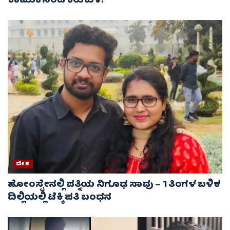
ಕಾಮುಕನಿಂದ ಕಿರುಕುಳ!
ದೇಶ
ಹೋಂಸ್ಟೇನಲ್ಲಿ ಪತ್ನಿಯ ನಿಗೂಢ ಸಾವು – 1 ತಿಂಗಳ ಬಳಿಕ
ದಿಲ್ಲಿಯಲ್ಲಿ ಟೆಕ್ಕಿ ಪತಿ ಬಂಧನ