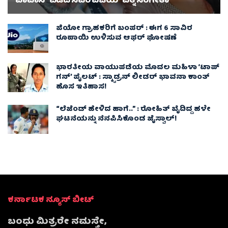
ವಾಪಾಸ್‌ ಪಡೆದ ಸಿಎಂ ವಿಜಯ್ ಪತ್ನಿ ಸಂಗೀತಾ‌
ಜಿಯೋ ಗ್ರಾಹಕರಿಗೆ ಬಂಪರ್ : ಈಗ 6 ಸಾವಿರ
ರೂಪಾಯಿ ಉಳಿಸುವ ಆಫರ್ ಘೋಷಣೆ
ಭಾರತೀಯ ವಾಯುಪಡೆಯ ಮೊದಲ ಮಹಿಳಾ ‘ಟಾಪ್
ಗನ್’ ಪೈಲಟ್ : ಸ್ಕ್ವಾಡ್ರನ್ ಲೀಡರ್ ಭಾವನಾ ಕಾಂತ್
ಹೊಸ ಇತಿಹಾಸ!
“ಲೆಜೆಂಡ್ ಹೇಳಿದ ಹಾಗೆ..” : ರೋಹಿತ್ ಬೈದಿದ್ದ ಹಳೇ
ಘಟನೆಯನ್ನು ನೆನಪಿಸಿಕೊಂಡ ಜೈಸ್ವಾಲ್!
ಕರ್ನಾಟಕ ನ್ಯೂಸ್ ಬೀಟ್
ಬಂಧು ಮಿತ್ರರೇ ನಮಸ್ತೇ,