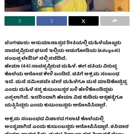
ಬೆಂಗಳೂರು: ಅನುಮಾನಾಸ್ಪದ ರೀತಿಯಲ್ಲಿ ಮಹಿಳೆಯೊಬ್ಬರು
ಸಾವನ್ನಪ್ಪಿರುವ ಘಟನೆ ಇಲ್ಲಿಯ ಆಡುಗೋಡಿಯ (Adugodi)
ನಂಜಪ್ಪ ಲೇಔಟ್‍ ನಲ್ಲಿ ನಡೆದಿದೆ.
ಹೇಮಾ (44) ಸಾವನ್ನಪ್ಪಿರುವ ಮಹಿಳೆ. ಈಗ ಪತಿಯ ವಿರುದ್ಧ
ಕೊಲೆಯ ಆರೋಪ ಕೇಳಿ ಬಂದಿದೆ. ಪತಿಗೆ ಅಕ್ರಮ ಸಂಬಂಧ
ಇದೆ. ಮನೆ ಸಮೀಪವೇ ಬೇರೆ ಮಹಿಳೆಗೂ ಮನೆ ಮಾಡಿಕೊಟ್ಟಿದ್ದ
ಎಂದು ಮಹಿಳೆ ತನ್ನ ಕುಟುಂಬಸ್ಥರ ಬಳಿ ಹೇಳಿಕೊಂಡಿದ್ದಳು
ಎನ್ನಲಾಗಿದೆ. ಇದರಿಂದಾಗಿ ಹೇಮಾ ವಿಷ ಕುಡಿದು ಆತ್ಮಹತ್ಯೆಗೂ
ಯತ್ನಿಸಿದ್ದರು ಎಂದು ಕುಟುಂಬಸ್ಥರು ಆರೋಪಿಸಿದ್ದಾರೆ.
ಅಕ್ರಮ ಸಂಬಂಧದ ವಿಚಾರದ ಗಲಾಟೆ ಕೊಲೆಯಲ್ಲಿ
ಅಂತ್ಯವಾಗಿದೆ ಎಂದು ಕುಟುಂಬಸ್ಥರು ಆರೋಪಿಸಿದ್ದಾರೆ. ಶನಿವಾರ