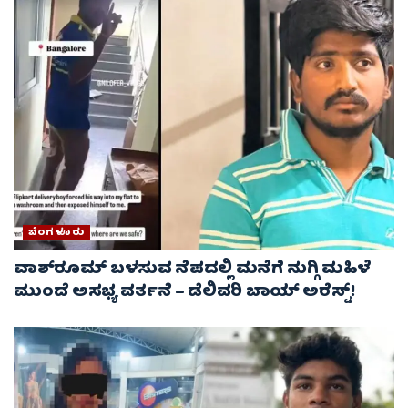
ಬೆಂಗಳೂರು
ವಾಶ್‌ರೂಮ್‌ ಬಳಸುವ ನೆಪದಲ್ಲಿ ಮನೆಗೆ ನುಗ್ಗಿ ಮಹಿಳೆ
ಮುಂದೆ ಅಸಭ್ಯ ವರ್ತನೆ – ಡೆಲಿವರಿ ಬಾಯ್ ಅರೆಸ್ಟ್‌!