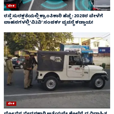
ದೇಶ
ರಸ್ತೆ ಸುರಕ್ಷತೆಯಲ್ಲಿ ಕ್ರಾಂತಿಕಾರಿ ಹೆಜ್ಜೆ : 2028ರ ವೇಳೆಗೆ
ವಾಹನಗಳಲ್ಲಿ ‘ವಿ2ವಿ’ ಸಂಪರ್ಕ ವ್ಯವಸ್ಥೆ ಕಡ್ಡಾಯ!
ದೇಶ