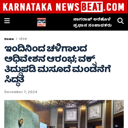
ನಾಗರಾಜ್ ಅರೆಹೊಳೆ
ಪ್ರಧಾನ ಸಂಪಾದಕರು
Home
ದೇಶ
ಇಂದಿನಿಂದ ಚಳಿಗಾಲದ
ಅಧಿವೇಶನ ಆರಂಭ; ವಕ್ಫ್
ತಿದ್ದುಪಡಿ ಮಸೂದೆ ಮಂಡನೆಗೆ
ಸಿದ್ಧತೆ
December 7, 2024