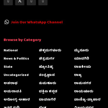
Join Our WhatsApp Channel
Browse by Category
National
ಚಿಕ್ಕಮಗಳೂರು
ಮೈಸೂರು
News & Politics
ಚಿತ್ರದುರ್ಗ
ಯಾದಗಿರಿ
State
ಜ್ಯೋತಿಷ್ಯ
ರಾಜಕೀಯ
Uncategorized
ತಂತ್ರಜ್ಞಾನ
ರಾಜ್ಯ
ಅಪರಾಧ
ತುಮಕೂರು
ರಾಮನಗರ
ಅಮರಾವತಿ
ದಕ್ಷಿಣ ಕನ್ನಡ
ರಾಯಚೂರು
ಆರೋಗ್ಯ-ಆಹಾರ
ದಾವಣಗೆರೆ
ವಾಣಿಜ್ಯ-ವ್ಯಾಪಾರ