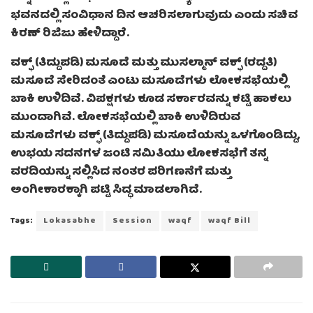
ಭವನದಲ್ಲಿ ಸಂವಿಧಾನ ದಿನ ಆಚರಿಸಲಾಗುವುದು ಎಂದು ಸಚಿವ
ಕಿರಣ್ ರಿಜಿಜು ಹೇಳಿದ್ದಾರೆ.
ವಕ್ಫ್ (ತಿದ್ದುಪಡಿ) ಮಸೂದೆ ಮತ್ತು ಮುಸಲ್ಮಾನ್ ವಕ್ಫ್ (ರದ್ದತಿ)
ಮಸೂದೆ ಸೇರಿದಂತೆ ಎಂಟು ಮಸೂದೆಗಳು ಲೋಕಸಭೆಯಲ್ಲಿ
ಬಾಕಿ ಉಳಿದಿವೆ. ವಿಪಕ್ಷಗಳು ಕೂಡ ಸರ್ಕಾರವನ್ನು ಕಟ್ಟಿ ಹಾಕಲು
ಮುಂದಾಗಿವೆ. ಲೋಕಸಭೆಯಲ್ಲಿ ಬಾಕಿ ಉಳಿದಿರುವ
ಮಸೂದೆಗಳು ವಕ್ಫ್ (ತಿದ್ದುಪಡಿ) ಮಸೂದೆಯನ್ನು ಒಳಗೊಂಡಿದ್ದು,
ಉಭಯ ಸದನಗಳ ಜಂಟಿ ಸಮಿತಿಯು ಲೋಕಸಭೆಗೆ ತನ್ನ
ವರದಿಯನ್ನು ಸಲ್ಲಿಸಿದ ನಂತರ ಪರಿಗಣನೆಗೆ ಮತ್ತು
ಅಂಗೀಕಾರಕ್ಕಾಗಿ ಪಟ್ಟಿ ಸಿದ್ಧ ಮಾಡಲಾಗಿದೆ.
Tags:
Lokasabhe
Session
waqf
waqf Bill