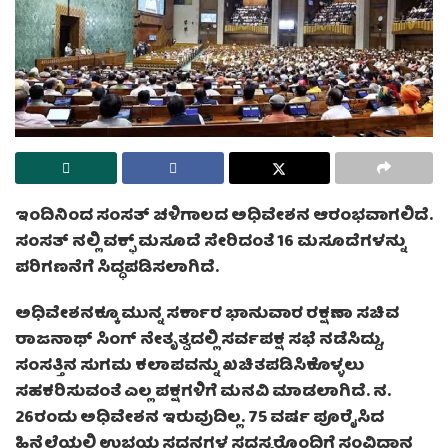
ಇಂದಿನಿಂದ ಸಂಸತ್ ಚಳಿಗಾಲದ ಅಧಿವೇಶನ ಆರಂಭವಾಗಲಿದೆ.
ಸಂಸತ್ ನಲ್ಲಿ ವಕ್ಫ್ ಮಸೂದೆ ಸೇರಿದಂತೆ 16 ಮಸೂದೆಗಳನ್ನು
ಪರಿಗಣನೆಗೆ ಸಿದ್ಧಪಡಿಸಲಾಗಿದೆ.
ಅಧಿವೇಶನಕ್ಕೂ ಮುನ್ನ ಸರ್ಕಾರ ಭಾನುವಾರ ರಕ್ಷಣಾ ಸಚಿವ
ರಾಜನಾಥ್ ಸಿಂಗ್ ನೇತೃತ್ವದಲ್ಲಿ ಸರ್ವಪಕ್ಷ ಸಭೆ ನಡೆಸಿದ್ದು,
ಸಂಸತ್ತಿನ ಸುಗಮ ಕಲಾಪವನ್ನು ಖಚಿತಪಡಿಸಿಕೊಳ್ಳಲು
ಸಹಕರಿಸುವಂತೆ ಎಲ್ಲ ಪಕ್ಷಗಳಿಗೆ ಮನವಿ ಮಾಡಲಾಗಿದೆ. ನ.
26ರಂದು ಅಧಿವೇಶನ ಇರುವುದಿಲ್ಲ. 75 ವರ್ಷ ಪೂರೈಸಿದ
ಹಿನ್ನೆಲೆಯಲ್ಲಿ ಉಭಯ ಸದನಗಳ ಸದಸ್ಯರೊಂದಿಗೆ ಸಂವಿದಾನ