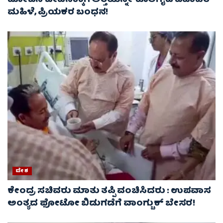
ಮೋಜಿನ ಜೀವನಕ್ಕಾಗಿ ಅತ್ತೆಯನ್ನೇ ಕೊಲೆಗೈದ ವಿವಾಹಿತ
ಮಹಿಳೆ, ಪ್ರಿಯಕರ ಬಂಧನ!
ದೇಶ
ಕೇಂದ್ರ ಸಚಿವರು ಮಾತು ತಪ್ಪಿ ವಂಚಿಸಿದರು : ಉಪವಾಸ
ಅಂತ್ಯದ ಫೋಟೋ ಬಿಡುಗಡೆಗೆ ವಾಂಗ್ಚುಕ್ ಬೇಸರ!