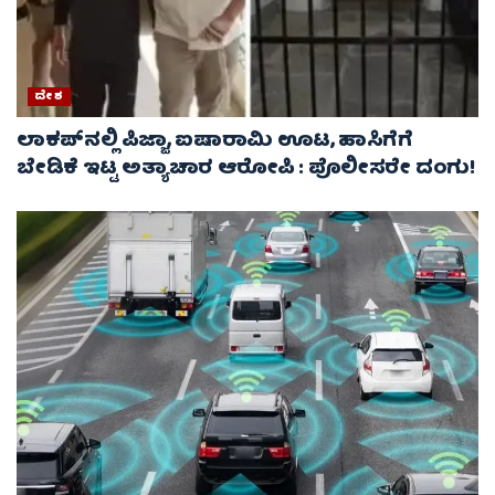
ದೇಶ
ಲಾಕಪ್‌ನಲ್ಲಿ ಪಿಜ್ಜಾ, ಐಷಾರಾಮಿ ಊಟ, ಹಾಸಿಗೆಗೆ
ಬೇಡಿಕೆ ಇಟ್ಟ ಅತ್ಯಾಚಾರ ಆರೋಪಿ : ಪೊಲೀಸರೇ ದಂಗು!