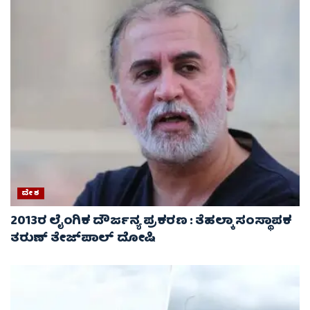
ದೇಶ
2013ರ ಲೈಂಗಿಕ ದೌರ್ಜನ್ಯ ಪ್ರಕರಣ : ತೆಹಲ್ಕಾ ಸಂಸ್ಥಾಪಕ
ತರುಣ್ ತೇಜ್‌ಪಾಲ್ ದೋಷಿ