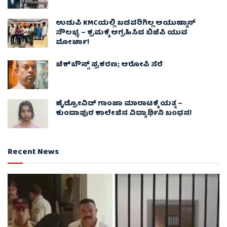
ಉಡುಪಿ KMCಯಲ್ಲಿ ಬಡವರಿಗಿಲ್ಲ ಆಯುಷ್ಮಾನ್
ಸೌಲಭ್ಯ – ಕ್ರಮಕ್ಕೆ ಆಗ್ರಹಿಸಿದ ಬಿಜೆಪಿ ಯುವ
ಮೋರ್ಚಾ!
ಚೆಕ್​ಬೌನ್ಸ್​ ಪ್ರಕರಣ; ಆರೋಪಿ ಸೆರೆ
ಹೈಡ್ರೋವಿಡ್ ಗಾಂಜಾ ಮಾರಾಟಕ್ಕೆ ಯತ್ನ –
ಕುಂದಾಪುರ ಕಾಲೇಜಿನ ವಿದ್ಯಾರ್ಥಿನಿ ಬಂಧನ!
Recent News