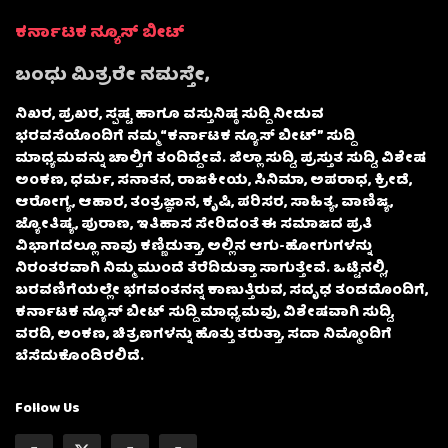
ಕರ್ನಾಟಕ ನ್ಯೂಸ್ ಬೀಟ್
ಬಂಧು ಮಿತ್ರರೇ ನಮಸ್ತೇ,
ನಿಖರ, ಪ್ರಖರ, ಸ್ಪಷ್ಟ ಹಾಗೂ ವಸ್ತುನಿಷ್ಠ ಸುದ್ದಿ ನೀಡುವ
ಭರವಸೆಯೊಂದಿಗೆ ನಮ್ಮ “ಕರ್ನಾಟಕ ನ್ಯೂಸ್ ಬೀಟ್” ಸುದ್ದಿ
ಮಾಧ್ಯಮವನ್ನು ಚಾಲ್ತಿಗೆ ತಂದಿದ್ದೇವೆ. ಜಿಲ್ಲಾ ಸುದ್ದಿ, ಪ್ರಸ್ತುತ ಸುದ್ದಿ, ವಿಶೇಷ
ಅಂಕಣ, ಧರ್ಮ, ಸನಾತನ, ರಾಜಕೀಯ, ಸಿನಿಮಾ, ಅಪರಾಧ, ಕ್ರೀಡೆ,
ಆರೋಗ್ಯ, ಆಹಾರ, ತಂತ್ರಜ್ಞಾನ, ಕೃಷಿ, ಪರಿಸರ, ಸಾಹಿತ್ಯ, ವಾಣಿಜ್ಯ,
ಜ್ಯೋತಿಷ್ಯ, ಪುರಾಣ, ಇತಿಹಾಸ ಸೇರಿದಂತೆ ಈ ಸಮಾಜದ ಪ್ರತಿ
ವಿಭಾಗದಲ್ಲೂ ನಾವು ಕಣ್ಣಿಡುತ್ತಾ, ಅಲ್ಲಿನ ಆಗು-ಹೋಗುಗಳನ್ನು
ನಿರಂತರವಾಗಿ ನಿಮ್ಮ ಮುಂದೆ ತೆರೆದಿಡುತ್ತಾ ಸಾಗುತ್ತೇವೆ. ಒಟ್ಟಿನಲ್ಲಿ,
ಬರವಣಿಗೆಯಲ್ಲೇ ಭಗವಂತನನ್ನ ಕಾಣುತ್ತಿರುವ, ಸದೃಢ ತಂಡದೊಂದಿಗೆ,
ಕರ್ನಾಟಕ ನ್ಯೂಸ್ ಬೀಟ್ ಸುದ್ದಿ ಮಾಧ್ಯಮವು, ವಿಶೇಷವಾಗಿ ಸುದ್ದಿ,
ವರದಿ, ಅಂಕಣ, ಚಿತ್ರಣಗಳನ್ನು ಹೊತ್ತು ತರುತ್ತಾ, ಸದಾ ನಿಮ್ಮೊಂದಿಗೆ
ಬೆಸೆದುಕೊಂಡಿರಲಿದೆ.
Follow Us