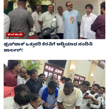
ಬೆಂಗಳೂರು
ಫುಟ್‌ಪಾತ್ ಒತ್ತುವರಿ ತೆರವಿಗೆ ಅಡ್ಡಿಯಾದ ನಂದಿನಿ
ಪಾರ್ಲರ್!