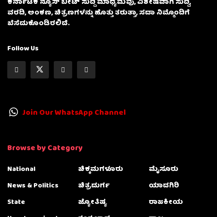
ಕರ್ನಾಟಕ ನ್ಯೂಸ್ ಬೀಟ್ ಸುದ್ದಿ ಮಾಧ್ಯಮವು, ವಿಶೇಷವಾಗಿ ಸುದ್ದಿ,
ವರದಿ, ಅಂಕಣ, ಚಿತ್ರಣಗಳನ್ನು ಹೊತ್ತು ತರುತ್ತಾ, ಸದಾ ನಿಮ್ಮೊಂದಿಗೆ
ಬೆಸೆದುಕೊಂಡಿರಲಿದೆ.
Follow Us
Join Our WhatsApp Channel
Browse by Category
National
ಚಿಕ್ಕಮಗಳೂರು
ಮೈಸೂರು
News & Politics
ಚಿತ್ರದುರ್ಗ
ಯಾದಗಿರಿ
State
ಜ್ಯೋತಿಷ್ಯ
ರಾಜಕೀಯ