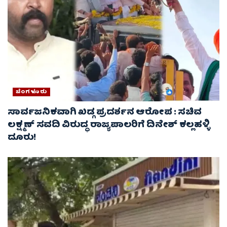
ಬೆಂಗಳೂರು
ಸಾರ್ವಜನಿಕವಾಗಿ ಖಡ್ಗ ಪ್ರದರ್ಶನ ಆರೋಪ : ಸಚಿವ
ಲಕ್ಷ್ಮಣ್‌ ಸವದಿ ವಿರುದ್ಧ ರಾಜ್ಯಪಾಲರಿಗೆ ದಿನೇಶ್‌ ಕಲ್ಲಹಳ್ಳಿ
ದೂರು!