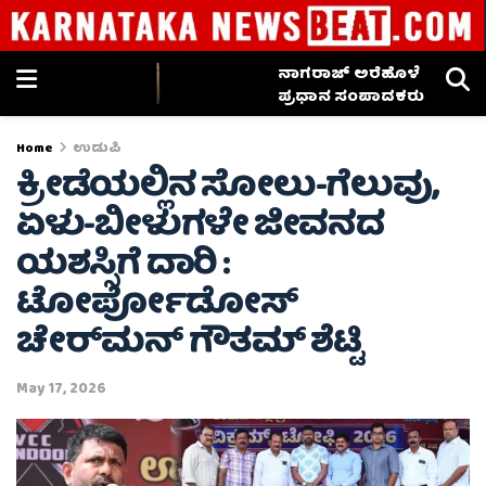
ನಾಗರಾಜ್ ಅರೆಹೊಳೆ
ಪ್ರಧಾನ ಸಂಪಾದಕರು
Home
ಉಡುಪಿ
ಕ್ರೀಡೆಯಲ್ಲಿನ ಸೋಲು-ಗೆಲುವು,
ಏಳು-ಬೀಳುಗಳೇ ಜೀವನದ
ಯಶಸ್ಸಿಗೆ ದಾರಿ :
ಟೋರ್ಪೋಡೋಸ್
ಚೇರ್‌ಮನ್ ಗೌತಮ್ ಶೆಟ್ಟಿ
May 17, 2026