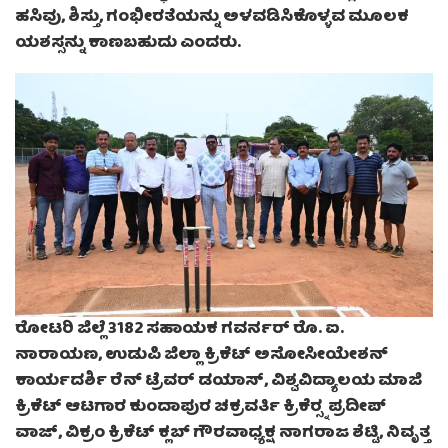
ಹಸಿವು, ಶಿಸ್ತು, ಗಂಭೀರತೆಯನ್ನು ಅಳವಡಿಸಿಕೊಳ್ಳವ ಮೂಲಕ
ಯಶಸ್ಸನ್ನು ಕಾಣಬಹುದು ಎಂದರು.
ರೋಟರಿ ಜಿಲ್ಲೆ 3182 ಸಹಾಯಕ ಗವರ್ನರ್ ರೊ. ಐ.
ನಾರಾಯಣ, ಉಡುಪಿ ಜಿಲ್ಲಾ ಕ್ರಿಕೆಟ್ ಅಸೋಸೀಯೇಶನ್
ಕಾರ್ಯದರ್ಶಿ ರೆನ್ ಟ್ರೆವರ್ ಡಯಾಸ್, ವಿಶ್ವವಿದ್ಯಾಲಯ ಮಾಜಿ
ಕ್ರಿಕೆಟ್ ಆಟಗಾರ ಕುಂದಾಪುರ ಚಕ್ರವರ್ತಿ ಕ್ರಿಕೆರ‍್ಸ್ನ ಪ್ರದೀಪ್
ವಾಜ್, ವಿಕ್ರಂ ಕ್ರಿಕೆಟ್ ಕ್ಲಬ್ ಗೌರವಾಧ್ಯಕ್ಷ ನಾಗರಾಜ ಶೆಟ್ಟಿ, ನಿವೃತ್ತ