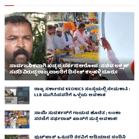
ಸಾರ್ವಜನಿಕವಾಗಿ ಖಡ್ಗ ಪ್ರದರ್ಶನ ಆರೋಪ : ಸಚಿವ ಲಕ್ಷ್ಮಣ್‌
ಸವದಿ ವಿರುದ್ಧ ರಾಜ್ಯಪಾಲರಿಗೆ ದಿನೇಶ್‌ ಕಲ್ಲಹಳ್ಳಿ ದೂರು!
ರಾಜ್ಯ ಸರ್ಕಾರದ KEONICS ಸಂಸ್ಥೆಯಲ್ಲಿ ನೇಮಕಾತಿ :
LLB ಮುಗಿಸಿದವರಿಗೆ ಒಳ್ಳೆಯ ಅವಕಾಶ
ಸಾಯಿ ಸುದರ್ಶನ್‌ಗೆ ಗಾಯದ ಹೊಡೆತ ; ಲಂಕಾ
ಸರಣಿಗೆ ಸರ್ಫರಾಜ್ ಖಾನ್‌ಗೆ ಮತ್ತೆ ಅವಕಾಶ!
ಫುಟ್‌ಪಾತ್ ಒತ್ತುವರಿ ತೆರವಿಗೆ ಅಡ್ಡಿಯಾದ ನಂದಿನಿ