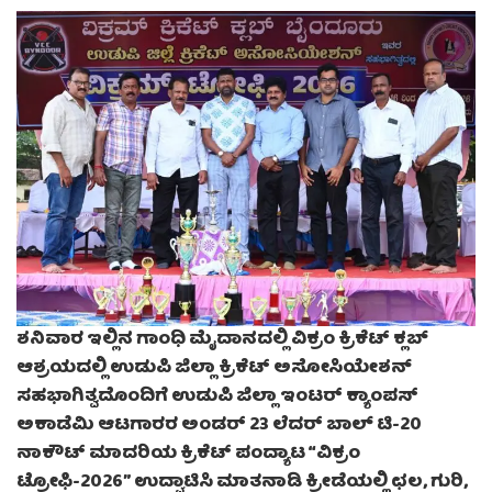
ಶನಿವಾರ ಇಲ್ಲಿನ ಗಾಂಧಿ ಮೈದಾನದಲ್ಲಿ ವಿಕ್ರಂ ಕ್ರಿಕೆಟ್ ಕ್ಲಬ್
ಆಶ್ರಯದಲ್ಲಿ ಉಡುಪಿ ಜಿಲ್ಲಾ ಕ್ರಿಕೆಟ್ ಅಸೋಸಿಯೇಶನ್
ಸಹಭಾಗಿತ್ವದೊಂದಿಗೆ ಉಡುಪಿ ಜಿಲ್ಲಾ ಇಂಟರ್ ಕ್ಯಾಂಪಸ್
ಅಕಾಡೆಮಿ ಆಟಗಾರರ ಅಂಡರ್ 23 ಲೆದರ್ ಬಾಲ್ ಟಿ-20
ನಾಕೌಟ್ ಮಾದರಿಯ ಕ್ರಿಕೆಟ್ ಪಂದ್ಯಾಟ “ವಿಕ್ರಂ
ಟ್ರೋಫಿ-2026” ಉದ್ಘಾಟಿಸಿ ಮಾತನಾಡಿ ಕ್ರೀಡೆಯಲ್ಲಿ ಛಲ, ಗುರಿ,