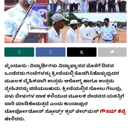
ಬೈಂದೂರು :
ವಿದ್ಯಾರ್ಥಿಗಳು ವಿದ್ಯಾಭ್ಯಾಸದ ಜೊತೆಗೆ ದಿನದ
ಒಂಡೆರಡು ಗಂಟೆಗಳನ್ನು ಕ್ರೀಡೆಯಲ್ಲಿ ತೊಡಗಿಸಿಕೊಳ್ಳುವುದರ
ಮೂಲಕ ದೈಹಿಕವಾಗಿ ಉತ್ತಮ ಆರೋಗ್ಯ ಹಾಗೂ ಉತ್ತಮ
ಸ್ನೇಹಿತರನ್ನು ಪಡೆಯಬಹುದು. ಕ್ರೀಡೆಯಲ್ಲಿನ ಸೋಲು ಗೆಲುವು,
ಏಳು ಬೀಳುಗಳ ಪಾಠ ಕಲಿಯುವ ಮೂಲಕ ಜೀವನದ ಯಶಸ್ಸಿಗೆ
ದಾರಿ ಮಾಡಿಕೊಡುತ್ತದೆ ಎಂದು ಕುಂದಾಪುರ
ಟೋರ್ಪೋಡೋಸ್ ಸ್ಪೋರ್ಟ್ಸ್ ಕ್ಲಬ್ ಚೇರ್‌ಮನ್
ಗೌತಮ್ ಶೆಟ್ಟಿ
ಹೇಳಿದರು.