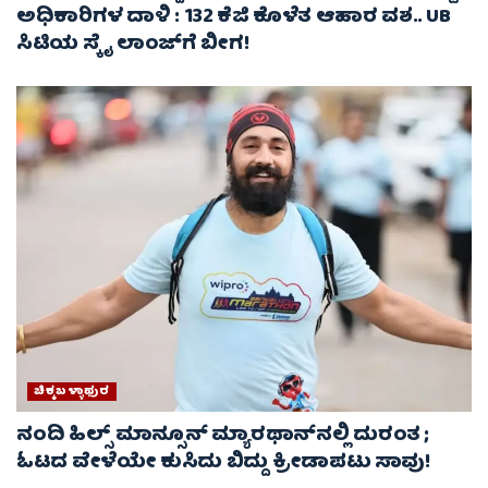
ಅಧಿಕಾರಿಗಳ ದಾಳಿ : 132 ಕೆಜಿ ಕೊಳೆತ ಆಹಾರ ವಶ.. UB
ಸಿಟಿಯ ಸ್ಕೈ ಲಾಂಜ್‌ಗೆ ಬೀಗ!
ಚಿಕ್ಕಬಳ್ಳಾಫುರ
ನಂದಿ ಹಿಲ್ಸ್ ಮಾನ್ಸೂನ್ ಮ್ಯಾರಥಾನ್‌ನಲ್ಲಿ ದುರಂತ ;
ಓಟದ ವೇಳೆಯೇ ಕುಸಿದು ಬಿದ್ದು ಕ್ರೀಡಾಪಟು ಸಾವು!