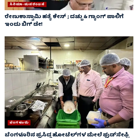
ಸಿನಿಮಾ-ಮನರಂಜನೆ
ರೇಣುಕಾಸ್ವಾಮಿ ಹತ್ಯೆ ಕೇಸ್‌ ; ದಚ್ಚು & ಗ್ಯಾಂಗ್ ಪಾಲಿಗೆ
ಇಂದು ಬಿಗ್‌ ಡೇ!
ಬೆಂಗಳೂರು
ಬೆಂಗಳೂರಿನ ಪ್ರಸಿದ್ದ ಹೋಟೆಲ್‌ಗಳ ಮೇಲೆ ಫುಡ್‌ಸೇಫ್ಟಿ