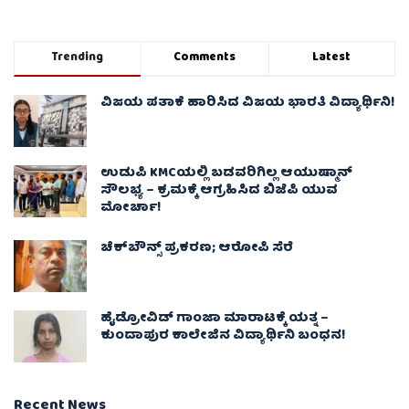
Trending
Comments
Latest
ವಿಜಯ ಪತಾಕೆ ಹಾರಿಸಿದ ವಿಜಯ ಭಾರತಿ ವಿದ್ಯಾರ್ಥಿನಿ!
ಉಡುಪಿ KMCಯಲ್ಲಿ ಬಡವರಿಗಿಲ್ಲ ಆಯುಷ್ಮಾನ್
ಸೌಲಭ್ಯ – ಕ್ರಮಕ್ಕೆ ಆಗ್ರಹಿಸಿದ ಬಿಜೆಪಿ ಯುವ
ಮೋರ್ಚಾ!
ಚೆಕ್​ಬೌನ್ಸ್​ ಪ್ರಕರಣ; ಆರೋಪಿ ಸೆರೆ
ಹೈಡ್ರೋವಿಡ್ ಗಾಂಜಾ ಮಾರಾಟಕ್ಕೆ ಯತ್ನ –
ಕುಂದಾಪುರ ಕಾಲೇಜಿನ ವಿದ್ಯಾರ್ಥಿನಿ ಬಂಧನ!
Recent News