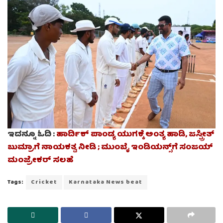
ಇದನ್ನೂ ಓದಿ :
ಹಾರ್ದಿಕ್ ಪಾಂಡ್ಯ ಯುಗಕ್ಕೆ ಅಂತ್ಯ ಹಾಡಿ, ಜಸ್ಪ್ರೀತ್
ಬುಮ್ರಾಗೆ ನಾಯಕತ್ವ ನೀಡಿ ; ಮುಂಬೈ ಇಂಡಿಯನ್ಸ್‌ಗೆ ಸಂಜಯ್
ಮಂಜ್ರೇಕರ್ ಸಲಹೆ
Tags:
Cricket
Karnataka News beat