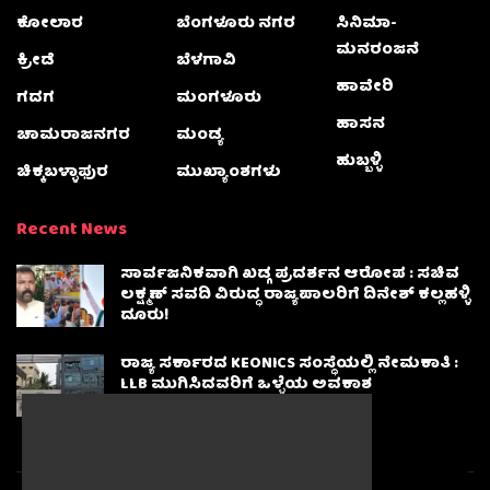
ಕೋಲಾರ
ಬೆಂಗಳೂರು ನಗರ
ಸಿನಿಮಾ-
ಮನರಂಜನೆ
ಕ್ರೀಡೆ
ಬೆಳಗಾವಿ
ಹಾವೇರಿ
ಗದಗ
ಮಂಗಳೂರು
ಹಾಸನ
ಚಾಮರಾಜನಗರ
ಮಂಡ್ಯ
ಹುಬ್ಬಳ್ಳಿ
ಚಿಕ್ಕಬಳ್ಳಾಫುರ
ಮುಖ್ಯಾಂಶಗಳು
Recent News
ಸಾರ್ವಜನಿಕವಾಗಿ ಖಡ್ಗ ಪ್ರದರ್ಶನ ಆರೋಪ : ಸಚಿವ
ಲಕ್ಷ್ಮಣ್‌ ಸವದಿ ವಿರುದ್ಧ ರಾಜ್ಯಪಾಲರಿಗೆ ದಿನೇಶ್‌ ಕಲ್ಲಹಳ್ಳಿ
ದೂರು!
ರಾಜ್ಯ ಸರ್ಕಾರದ KEONICS ಸಂಸ್ಥೆಯಲ್ಲಿ ನೇಮಕಾತಿ :
LLB ಮುಗಿಸಿದವರಿಗೆ ಒಳ್ಳೆಯ ಅವಕಾಶ