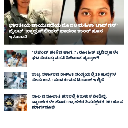
ಭಾರತೀಯ ವಾಯುಪಡೆಯ ಮೊದಲ ಮಹಿಳಾ ‘ಟಾಪ್ ಗನ್’
ಪೈಲಟ್ : ಸ್ಕ್ವಾಡ್ರನ್ ಲೀಡರ್ ಭಾವನಾ ಕಾಂತ್ ಹೊಸ
ಇತಿಹಾಸ!
“ಲೆಜೆಂಡ್ ಹೇಳಿದ ಹಾಗೆ..” : ರೋಹಿತ್ ಬೈದಿದ್ದ ಹಳೇ
ಘಟನೆಯನ್ನು ನೆನಪಿಸಿಕೊಂಡ ಜೈಸ್ವಾಲ್!
ರಾಜ್ಯ ಸರ್ಕಾರದ DHFWS ಸಂಸ್ಥೆಯಲ್ಲಿ 26 ಹುದ್ದೆಗಳ
ನೇಮಕಾತಿ : ಸಂದರ್ಶನದ ದಿನಾಂಕ ಇಲ್ಲಿದೆ
ಸಾಲ ವಸೂಲಾತಿ ಹೆಸರಲ್ಲಿ ಕಿರುಕುಳ ನೀಡಿದ್ರೆ
ಬ್ಯಾಂಕುಗಳೇ ಹೊಣೆ : ಗ್ರಾಹಕರ ಹಿತರಕ್ಷಣೆಗೆ RBI ಹೊಸ
ಮಾರ್ಗಸೂಚಿ