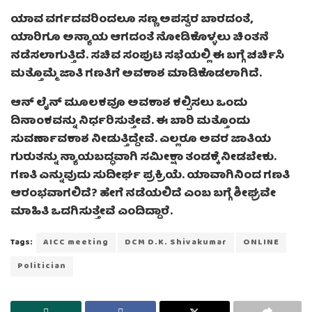
ಯಾವ ವರ್ಗದವರಿಂದಲೂ ಸಣ್ಣ ಅಪಸ್ವರ ಬಾರದಂತೆ,
ಯಾರಿಗೂ ಅನ್ಯಾಯ ಆಗದಂತೆ ನೋಡಿಕೊಳ್ಳಲು ಚಿಂತನೆ
ನಡೆಸಲಾಗುತ್ತಿದೆ. ಸಚಿವ ಸಂಪುಟ ಸಭೆಯಲ್ಲಿ ಈ ಬಗ್ಗೆ ಚರ್ಚಿಸಿ
ಮತ್ತೊಮ್ಮೆ ಜಾತಿ ಗಣತಿಗೆ ಅವಕಾಶ ಮಾಡಿಕೊಡಲಾಗಿದೆ.
ಆನ್‌ ಲೈನ್‌ ಮೂಲಕವೂ ಅವಕಾಶ ಕಲ್ಪಿಸಲು ಒಂದು
ದಿನಾಂಕವನ್ನು ನಿರ್ಧರಿಸುತ್ತೇವೆ. ಈ ಬಾರಿ ಮತ್ತೊಂದು
ಸುವರ್ಣಾವಕಾಶ ನೀಡುತ್ತಿದ್ದೇವೆ. ಎಲ್ಲರೂ ಅವರ ಜಾತಿಯ
ಗುರುತನ್ನು ನ್ಯಾಯಬದ್ಧವಾಗಿ ಸಮೀಕ್ಷಾ ತಂಡಕ್ಕೆ ನೀಡಬೇಕು.
ಗಣತಿ ಎನ್ನುವುದು ಸುದೀರ್ಘ ಪ್ರಕ್ರಿಯೆ. ಯಾವಾಗಿನಿಂದ ಗಣತಿ
ಆರಂಭವಾಗಲಿದೆ? ಹೇಗೆ ನಡೆಯಲಿದೆ ಎಂಬ ಬಗ್ಗೆ ಶೀಘ್ರವೇ
ಮಾಹಿತಿ ಒದಗಿಸುತ್ತೇವೆ ಎಂದಿದ್ದಾರೆ.
Tags:
AICC meeting
DCM D.K. Shivakumar
ONLINE
Politician