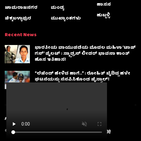
ಹಾಸನ
ಚಾಮರಾಜನಗರ
ಮಂಡ್ಯ
ಹುಬ್ಬಳ್ಳಿ
ಚಿಕ್ಕಬಳ್ಳಾಫುರ
ಮುಖ್ಯಾಂಶಗಳು
Recent News
ಭಾರತೀಯ ವಾಯುಪಡೆಯ ಮೊದಲ ಮಹಿಳಾ ‘ಟಾಪ್
ಗನ್’ ಪೈಲಟ್ : ಸ್ಕ್ವಾಡ್ರನ್ ಲೀಡರ್ ಭಾವನಾ ಕಾಂತ್
ಹೊಸ ಇತಿಹಾಸ!
“ಲೆಜೆಂಡ್ ಹೇಳಿದ ಹಾಗೆ..” : ರೋಹಿತ್ ಬೈದಿದ್ದ ಹಳೇ
ಘಟನೆಯನ್ನು ನೆನಪಿಸಿಕೊಂಡ ಜೈಸ್ವಾಲ್!
About
Advertise
Privacy & Policy
Contact Us
© 2025
Karnatakanewsbeat