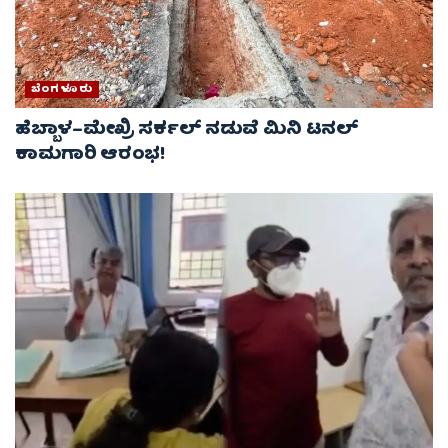
ಬೆಂಗಳೂರು
ಹೆಬ್ಬಾಳ–ಮೇಖ್ರಿ ಸರ್ಕಲ್ ನಡುವೆ ಮಿನಿ ಟನಲ್
ಕಾಮಗಾರಿ ಆರಂಭ!