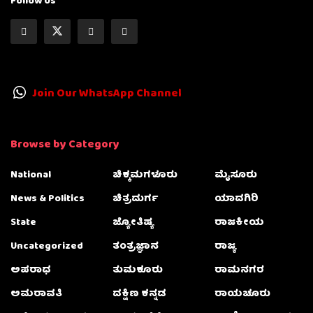
Follow Us
Join Our WhatsApp Channel
Browse by Category
National
ಚಿಕ್ಕಮಗಳೂರು
ಮೈಸೂರು
News & Politics
ಚಿತ್ರದುರ್ಗ
ಯಾದಗಿರಿ
State
ಜ್ಯೋತಿಷ್ಯ
ರಾಜಕೀಯ
Uncategorized
ತಂತ್ರಜ್ಞಾನ
ರಾಜ್ಯ
ಅಪರಾಧ
ತುಮಕೂರು
ರಾಮನಗರ
ಅಮರಾವತಿ
ದಕ್ಷಿಣ ಕನ್ನಡ
ರಾಯಚೂರು