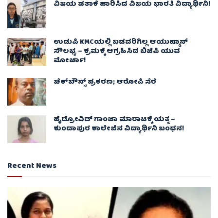
ವಿಜಯ ಪತಾಕೆ ಹಾರಿಸಿದ ವಿಜಯ ಭಾರತಿ ವಿದ್ಯಾರ್ಥಿನಿ!
ಉಡುಪಿ KMCಯಲ್ಲಿ ಬಡವರಿಗಿಲ್ಲ ಆಯುಷ್ಮಾನ್
ಸೌಲಭ್ಯ – ಕ್ರಮಕ್ಕೆ ಆಗ್ರಹಿಸಿದ ಬಿಜೆಪಿ ಯುವ
ಮೋರ್ಚಾ!
ಚೆಕ್​ಬೌನ್ಸ್​ ಪ್ರಕರಣ; ಆರೋಪಿ ಸೆರೆ
ಹೈಡ್ರೋವಿಡ್ ಗಾಂಜಾ ಮಾರಾಟಕ್ಕೆ ಯತ್ನ –
ಕುಂದಾಪುರ ಕಾಲೇಜಿನ ವಿದ್ಯಾರ್ಥಿನಿ ಬಂಧನ!
Recent News