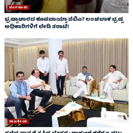
ಬೆಂಗಳೂರು
ಭ್ರಷ್ಟಾಚಾರದ ಕೂಪವಾಯ್ತಾ ಜಿಬಿಎ? ಲಂಚಬಾಕ ಭ್ರಷ್ಟ
ಅಧಿಕಾರಿಗಳಿಗೆ ಲೇಡಿ ತರಾಟೆ!
ರಾಜಕೀಯ