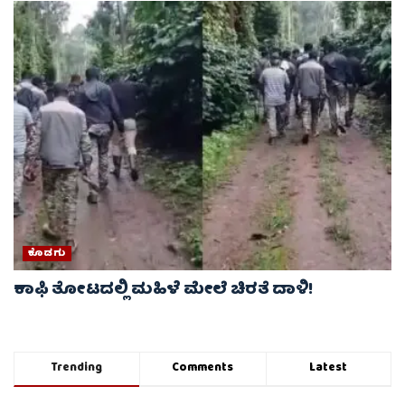
ಕೊಡಗು
ಕಾಫಿ ತೋಟದಲ್ಲಿ ಮಹಿಳೆ ಮೇಲೆ ಚಿರತೆ ದಾಳಿ!
Trending
Comments
Latest