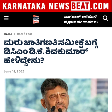
ನಾಗರಾಜ್ ಅರೆಹೊಳೆ
ಪ್ರಧಾನ ಸಂಪಾದಕರು
Home
ರಾಜಕೀಯ
ಮರು ಜಾತಿಗಣತಿ ಸಮೀಕ್ಷೆ ಬಗ್ಗೆ
ಡಿಸಿಎಂ ಡಿ.ಕೆ. ಶಿವಕುಮಾರ್
ಹೇಳಿದ್ದೇನು?
June 11, 2025