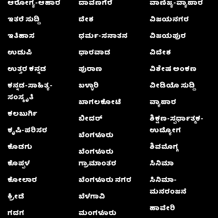
ಆರೋಗ್ಯ-ಆಹಾರ
ದಾವಣಗೆರೆ
ವಾಣಿಜ್ಯ-ವ್ಯಾಪಾರ
ಇತರೆ ಸುದ್ದಿ
ದೇಶ
ವಿಜಯನಗರ
ಇತಿಹಾಸ
ಧರ್ಮ-ಸನಾತನ
ವಿಜಯಪುರ
ಉಡುಪಿ
ಧಾರವಾಡ
ವಿದೇಶ
ಉತ್ತರ ಕನ್ನಡ
ಪುರಾಣ
ವಿಶೇಷ ಅಂಕಣ
ಕನ್ನಡ-ಸಾಹಿತ್ಯ-
ಬಳ್ಳಾರಿ
ವೀಡಿಯೊ ಸುದ್ದಿ
ಸಂಸ್ಕೃತಿ
ಬಾಗಲಕೋಟೆ
ವ್ಯಾಪಾರ
ಕಲಬುರ್ಗಿ
ಬೀದರ್
ಶಿಕ್ಷಣ-ಸ್ಪರ್ಧಾತ್ಮಕ-
ಕೃಷಿ-ಪರಿಸರ
ಉದ್ಯೋಗ
ಬೆಂಗಳೂರು
ಕೊಡಗು
ಶಿವಮೊಗ್ಗ
ಬೆಂಗಳೂರು
ಕೊಪ್ಪಳ
ಗ್ರಾಮಾಂತರ
ಸಿನಿಮಾ
ಕೋಲಾರ
ಬೆಂಗಳೂರು ನಗರ
ಸಿನಿಮಾ-
ಮನರಂಜನೆ
ಕ್ರೀಡೆ
ಬೆಳಗಾವಿ
ಹಾವೇರಿ
ಗದಗ
ಮಂಗಳೂರು