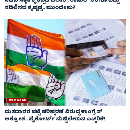
ಸಚಿವ ಸ್ಥಾನ ಕೈತಪ್ಪಿದ ಬೇಸರ ; ರಾಹುಲ್ ಕರೆಗೂ ಪಟ್ಟು
ಸಡಿಲಿಸದ ಕೃಷ್ಣಪ್ಪ.. ಮುಂದೇನು?
ರಾಜಕೀಯ
ಮತದಾರರ ಪಟ್ಟಿ ಪರಿಷ್ಕರಣೆ ವಿರುದ್ಧ ಕಾಂಗ್ರೆಸ್
ಆಕ್ರೋಶ.. ಹೈಕೋರ್ಟ್ ಮೆಟ್ಟಿಲೇರುವ ಎಚ್ಚರಿಕೆ!