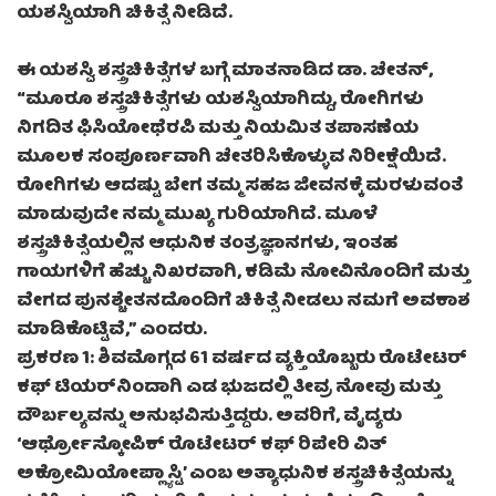
ಯಶಸ್ವಿಯಾಗಿ ಚಿಕಿತ್ಸೆ ನೀಡಿದೆ.
ಈ ಯಶಸ್ವಿ ಶಸ್ತ್ರಚಿಕಿತ್ಸೆಗಳ ಬಗ್ಗೆ ಮಾತನಾಡಿದ ಡಾ. ಚೇತನ್,
“ಮೂರೂ ಶಸ್ತ್ರಚಿಕಿತ್ಸೆಗಳು ಯಶಸ್ವಿಯಾಗಿದ್ದು, ರೋಗಿಗಳು
ನಿಗದಿತ ಫಿಸಿಯೋಥೆರಪಿ ಮತ್ತು ನಿಯಮಿತ ತಪಾಸಣೆಯ
ಮೂಲಕ ಸಂಪೂರ್ಣವಾಗಿ ಚೇತರಿಸಿಕೊಳ್ಳುವ ನಿರೀಕ್ಷೆಯಿದೆ.
ರೋಗಿಗಳು ಆದಷ್ಟು ಬೇಗ ತಮ್ಮ ಸಹಜ ಜೀವನಕ್ಕೆ ಮರಳುವಂತೆ
ಮಾಡುವುದೇ ನಮ್ಮ ಮುಖ್ಯ ಗುರಿಯಾಗಿದೆ. ಮೂಳೆ
ಶಸ್ತ್ರಚಿಕಿತ್ಸೆಯಲ್ಲಿನ ಆಧುನಿಕ ತಂತ್ರಜ್ಞಾನಗಳು, ಇಂತಹ
ಗಾಯಗಳಿಗೆ ಹೆಚ್ಚು ನಿಖರವಾಗಿ, ಕಡಿಮೆ ನೋವಿನೊಂದಿಗೆ ಮತ್ತು
ವೇಗದ ಪುನಶ್ಚೇತನದೊಂದಿಗೆ ಚಿಕಿತ್ಸೆ ನೀಡಲು ನಮಗೆ ಅವಕಾಶ
ಮಾಡಿಕೊಟ್ಟಿವೆ,” ಎಂದರು.
ಪ್ರಕರಣ 1: ಶಿವಮೊಗ್ಗದ 61 ವರ್ಷದ ವ್ಯಕ್ತಿಯೊಬ್ಬರು ರೊಟೇಟರ್
ಕಫ್ ಟಿಯರ್‌ನಿಂದಾಗಿ ಎಡ ಭುಜದಲ್ಲಿ ತೀವ್ರ ನೋವು ಮತ್ತು
ದೌರ್ಬಲ್ಯವನ್ನು ಅನುಭವಿಸುತ್ತಿದ್ದರು. ಅವರಿಗೆ, ವೈದ್ಯರು
‘ಆರ್ಥ್ರೋಸ್ಕೋಪಿಕ್ ರೊಟೇಟರ್ ಕಫ್ ರಿಪೇರಿ ವಿತ್
ಅಕ್ರೋಮಿಯೋಪ್ಲ್ಯಾಸ್ಟಿ’ ಎಂಬ ಅತ್ಯಾಧುನಿಕ ಶಸ್ತ್ರಚಿಕಿತ್ಸೆಯನ್ನು