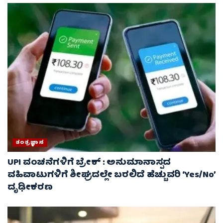
ತಂತ್ರಜ್ಞಾನ
UPI ವಂಚನೆಗಳಿಗೆ ಬ್ರೇಕ್ : ಅನುಮಾನಾಸ್ಪದ
ವಹಿವಾಟುಗಳಿಗೆ ಶೀಘ್ರದಲ್ಲೇ ಬರಲಿದೆ ಹೆಚ್ಚುವರಿ ‘Yes/No’
ದೃಢೀಕರಣ