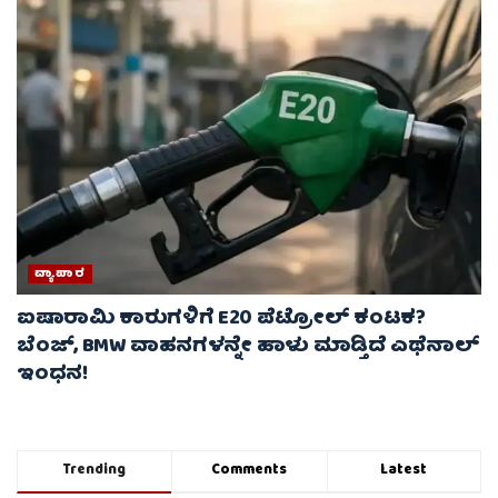
ವ್ಯಾಪಾರ
ಐಷಾರಾಮಿ ಕಾರುಗಳಿಗೆ E20 ಪೆಟ್ರೋಲ್ ಕಂಟಕ?
ಬೆಂಜ್, BMW ವಾಹನಗಳನ್ನೇ ಹಾಳು ಮಾಡ್ತಿದೆ ಎಥೆನಾಲ್
ಇಂಧನ!
Trending
Comments
Latest