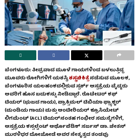
ಬೆಂಗಳೂರು: ತೀವ್ರವಾದ ಮೂಳೆ ಗಾಯಗಳಿಂದ ಬಳಲುತ್ತಿದ್ದ
ಮೂವರು ರೋಗಿಗಳಿಗೆ ಯಶಸ್ವಿ
ಶಸ್ತ್ರಚಿಕಿತ್ಸೆ
ನಡೆಸುವ ಮೂಲಕ,
ಬೆಂಗಳೂರಿನ ಯಲಹಂಕದಲ್ಲಿರುವ ಸ್ಪರ್ಶ್ ಆಸ್ಪತ್ರೆಯ ವೈದ್ಯರು
ಅವರಿಗೆ ಹೊಸ ಬದುಕನ್ನು ನೀಡಿದ್ದಾರೆ. ರೊಟೇಟರ್ ಕಫ್
ಟಿಯರ್ (ಭುಜದ ಗಾಯ), ಪ್ರಾಕ್ಸಿಮಲ್ ಟಿಬಿಯಾ ಫ್ರ್ಯಾಕ್ಚರ್
(ಮಂಡಿಯ ಗಾಯ) ಮತ್ತು ಆಂಟೀರಿಯರ್ ಕ್ರೂಸಿಯೇಟ್
ಲಿಗಮೆಂಟ್ (ACL) ಟಿಯರ್‌ನಂತಹ ಗಂಭೀರ ಸಮಸ್ಯೆಗಳಿಗೆ,
ಆಸ್ಪತ್ರೆಯ ಕನ್ಸಲ್ಟೆಂಟ್ ಆರ್ಥೊಪೆಡಿಕ್ ಸರ್ಜನ್ ಡಾ. ಚೇತನ್
ಮುರಳಿಧರ ದೋಜೋಡೆ ಅವರ ನೇತೃತ್ವದ ತಂಡವು