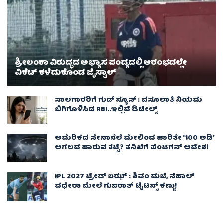
ಶ್ರೀಲಂಕಾ ವಿರುದ್ಧದ ಅಭ್ಯಾಸ ಪಂದ್ಯದಲ್ಲಿ ಆರಂಭದಲ್ಲೇ
ವಿಕೆಟ್ ಕಳೆದುಕೊಂಡ ಜೈಸ್ವಾಲ್
ಸಾಲಗಾರರಿಗೆ ಗುಡ್ ನ್ಯೂಸ್ : ವಸೂಲಾತಿ ನಿಯಮ
ಬಿಗಿಗೊಳಿಸಿದ RBI..ಇಲ್ಲಿದೆ ಡಿಟೇಲ್ಸ್
ಅಮೆರಿಕದ ಸೇನಾನೆಲೆ ಮೇಲಿಂದ ಹಾರಿತೇ ‘100 ಅಡಿ’
ಅಗಲದ ಹಾರುವ ತಟ್ಟೆ? ತನಿಖೆಗೆ ಪೆಂಟಗನ್ ಆದೇಶ!
IPL 2027 ಟ್ರೇಡ್‌ ಬಝ್ : ಶಿವಂ ದುಬೆ, ನೆಹಾಲ್
ವಧೇರಾ ಮೇಲೆ ಗುಜರಾತ್ ಟೈಟನ್ಸ್ ಕಣ್ಣು!