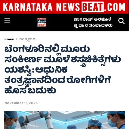
ನಾಗರಾಜ್ ಅರೆಹೊಳೆ
ಪ್ರಧಾನ ಸಂಪಾದಕರು
Home
ತಂತ್ರಜ್ಞಾನ
ಬೆಂಗಳೂರಿನಲ್ಲಿ ಮೂರು
ಸಂಕೀರ್ಣ ಮೂಳೆ ಶಸ್ತ್ರಚಿಕಿತ್ಸೆಗಳು
ಯಶಸ್ವಿ : ಆಧುನಿಕ
ತಂತ್ರಜ್ಞಾನದಿಂದ ರೋಗಿಗಳಿಗೆ
ಹೊಸ ಬದುಕು
November 9, 2025