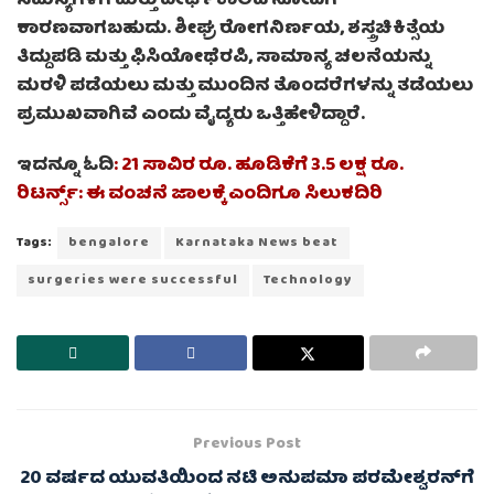
ಸಮಸ್ಯೆಗಳಿಗೆ ಮತ್ತು ದೀರ್ಘಕಾಲದ ನೋವಿಗೆ
ಕಾರಣವಾಗಬಹುದು. ಶೀಘ್ರ ರೋಗನಿರ್ಣಯ, ಶಸ್ತ್ರಚಿಕಿತ್ಸೆಯ
ತಿದ್ದುಪಡಿ ಮತ್ತು ಫಿಸಿಯೋಥೆರಪಿ, ಸಾಮಾನ್ಯ ಚಲನೆಯನ್ನು
ಮರಳಿ ಪಡೆಯಲು ಮತ್ತು ಮುಂದಿನ ತೊಂದರೆಗಳನ್ನು ತಡೆಯಲು
ಪ್ರಮುಖವಾಗಿವೆ ಎಂದು ವೈದ್ಯರು ಒತ್ತಿಹೇಳಿದ್ದಾರೆ.
ಇದನ್ನೂ ಓದಿ
:
21 ಸಾವಿರ ರೂ. ಹೂಡಿಕೆಗೆ 3.5 ಲಕ್ಷ ರೂ.
ರಿಟರ್ನ್ಸ್: ಈ ವಂಚನೆ ಜಾಲಕ್ಕೆ ಎಂದಿಗೂ ಸಿಲುಕದಿರಿ
Tags:
bengalore
Karnataka News beat
surgeries were successful
Technology
Previous Post
20 ವರ್ಷದ ಯುವತಿಯಿಂದ ನಟಿ ಅನುಪಮಾ ಪರಮೇಶ್ವರನ್​​ಗೆ