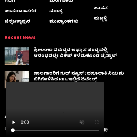
ಗದಗ
ಮಂಗಳೂರು
ಹಾಸನ
ಚಾಮರಾಜನಗರ
ಮಂಡ್ಯ
ಹುಬ್ಬಳ್ಳಿ
ಚಿಕ್ಕಬಳ್ಳಾಫುರ
ಮುಖ್ಯಾಂಶಗಳು
Recent News
ಶ್ರೀಲಂಕಾ ವಿರುದ್ಧದ ಅಭ್ಯಾಸ ಪಂದ್ಯದಲ್ಲಿ
ಆರಂಭದಲ್ಲೇ ವಿಕೆಟ್ ಕಳೆದುಕೊಂಡ ಜೈಸ್ವಾಲ್
ಸಾಲಗಾರರಿಗೆ ಗುಡ್ ನ್ಯೂಸ್ : ವಸೂಲಾತಿ ನಿಯಮ
ಬಿಗಿಗೊಳಿಸಿದ RBI..ಇಲ್ಲಿದೆ ಡಿಟೇಲ್ಸ್
About
Advertise
Privacy & Policy
Contact Us
© 2025
Karnatakanewsbeat