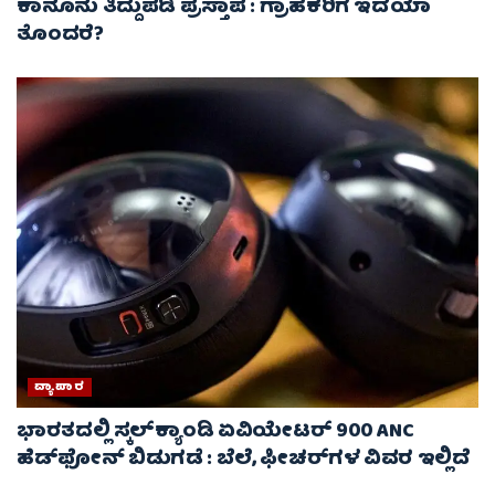
ಕಾನೂನು ತಿದ್ದುಪಡಿ ಪ್ರಸ್ತಾಪ : ಗ್ರಾಹಕರಿಗೆ ಇದೆಯಾ
ತೊಂದರೆ?
ವ್ಯಾಪಾರ
ಭಾರತದಲ್ಲಿ ಸ್ಕಲ್‌ಕ್ಯಾಂಡಿ ಏವಿಯೇಟರ್ 900 ANC
ಹೆಡ್‌ಫೋನ್ ಬಿಡುಗಡೆ : ಬೆಲೆ, ಫೀಚರ್‌ಗಳ ವಿವರ ಇಲ್ಲಿದೆ