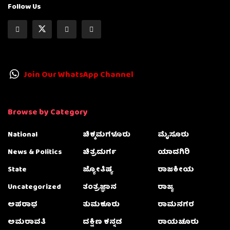
Follow Us
Join Our WhatsApp Channel
Browse by Category
National
ಚಿಕ್ಕಮಗಳೂರು
ಮೈಸೂರು
News & Politics
ಚಿತ್ರದುರ್ಗ
ಯಾದಗಿರಿ
State
ಜ್ಯೋತಿಷ್ಯ
ರಾಜಕೀಯ
Uncategorized
ತಂತ್ರಜ್ಞಾನ
ರಾಜ್ಯ
ಅಪರಾಧ
ತುಮಕೂರು
ರಾಮನಗರ
ಅಮರಾವತಿ
ದಕ್ಷಿಣ ಕನ್ನಡ
ರಾಯಚೂರು