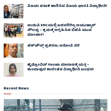
ವಿಜಯ ಪತಾಕೆ ಹಾರಿಸಿದ ವಿಜಯ ಭಾರತಿ ವಿದ್ಯಾರ್ಥಿನಿ!
ಉಡುಪಿ KMCಯಲ್ಲಿ ಬಡವರಿಗಿಲ್ಲ ಆಯುಷ್ಮಾನ್
ಸೌಲಭ್ಯ – ಕ್ರಮಕ್ಕೆ ಆಗ್ರಹಿಸಿದ ಬಿಜೆಪಿ ಯುವ
ಮೋರ್ಚಾ!
ಚೆಕ್​ಬೌನ್ಸ್​ ಪ್ರಕರಣ; ಆರೋಪಿ ಸೆರೆ
ಹೈಡ್ರೋವಿಡ್ ಗಾಂಜಾ ಮಾರಾಟಕ್ಕೆ ಯತ್ನ –
ಕುಂದಾಪುರ ಕಾಲೇಜಿನ ವಿದ್ಯಾರ್ಥಿನಿ ಬಂಧನ!
Recent News