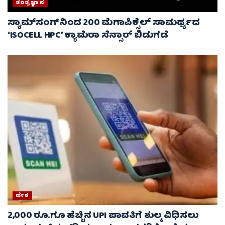
ತಂತ್ರಜ್ಞಾನ
ಸ್ಯಾಮ್‌ಸಂಗ್‌ನಿಂದ 200 ಮೆಗಾಪಿಕ್ಸೆಲ್ ಸಾಮರ್ಥ್ಯದ
‘ISOCELL HPC’ ಕ್ಯಾಮೆರಾ ಸೆನ್ಸಾರ್ ಬಿಡುಗಡೆ
ದೇಶ
2,000 ರೂ.ಗೂ ಹೆಚ್ಚಿನ UPI ಪಾವತಿಗೆ ಶುಲ್ಕ ವಿಧಿಸಲು