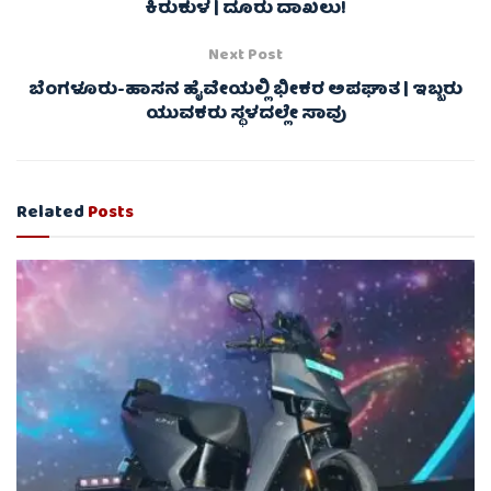
ಕಿರುಕುಳ | ದೂರು ದಾಖಲು!
Next Post
ಬೆಂಗಳೂರು-ಹಾಸನ ಹೈವೇಯಲ್ಲಿ ಭೀಕರ ಅಪಘಾತ | ಇಬ್ಬರು
ಯುವಕರು ಸ್ಥಳದಲ್ಲೇ ಸಾವು
Related
Posts