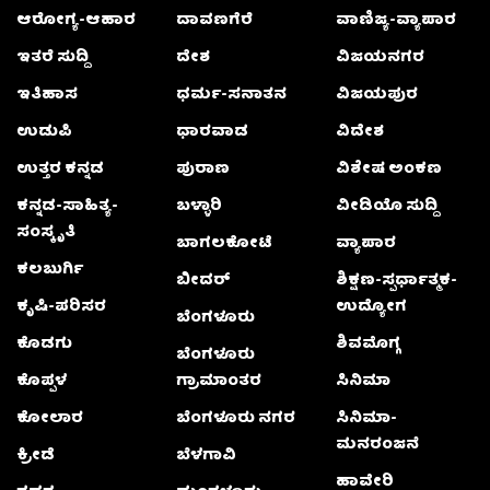
ಆರೋಗ್ಯ-ಆಹಾರ
ದಾವಣಗೆರೆ
ವಾಣಿಜ್ಯ-ವ್ಯಾಪಾರ
ಇತರೆ ಸುದ್ದಿ
ದೇಶ
ವಿಜಯನಗರ
ಇತಿಹಾಸ
ಧರ್ಮ-ಸನಾತನ
ವಿಜಯಪುರ
ಉಡುಪಿ
ಧಾರವಾಡ
ವಿದೇಶ
ಉತ್ತರ ಕನ್ನಡ
ಪುರಾಣ
ವಿಶೇಷ ಅಂಕಣ
ಕನ್ನಡ-ಸಾಹಿತ್ಯ-
ಬಳ್ಳಾರಿ
ವೀಡಿಯೊ ಸುದ್ದಿ
ಸಂಸ್ಕೃತಿ
ಬಾಗಲಕೋಟೆ
ವ್ಯಾಪಾರ
ಕಲಬುರ್ಗಿ
ಬೀದರ್
ಶಿಕ್ಷಣ-ಸ್ಪರ್ಧಾತ್ಮಕ-
ಕೃಷಿ-ಪರಿಸರ
ಉದ್ಯೋಗ
ಬೆಂಗಳೂರು
ಕೊಡಗು
ಶಿವಮೊಗ್ಗ
ಬೆಂಗಳೂರು
ಕೊಪ್ಪಳ
ಗ್ರಾಮಾಂತರ
ಸಿನಿಮಾ
ಕೋಲಾರ
ಬೆಂಗಳೂರು ನಗರ
ಸಿನಿಮಾ-
ಮನರಂಜನೆ
ಕ್ರೀಡೆ
ಬೆಳಗಾವಿ
ಹಾವೇರಿ