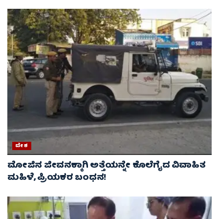
ದೇಶ
ಮೋಜಿನ ಜೀವನಕ್ಕಾಗಿ ಅತ್ತೆಯನ್ನೇ ಕೊಲೆಗೈದ ವಿವಾಹಿತ
ಮಹಿಳೆ, ಪ್ರಿಯಕರ ಬಂಧನ!