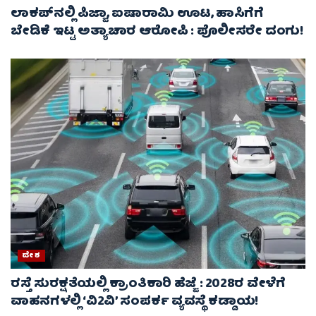
ಲಾಕಪ್‌ನಲ್ಲಿ ಪಿಜ್ಜಾ, ಐಷಾರಾಮಿ ಊಟ, ಹಾಸಿಗೆಗೆ
ಬೇಡಿಕೆ ಇಟ್ಟ ಅತ್ಯಾಚಾರ ಆರೋಪಿ : ಪೊಲೀಸರೇ ದಂಗು!
ದೇಶ
ರಸ್ತೆ ಸುರಕ್ಷತೆಯಲ್ಲಿ ಕ್ರಾಂತಿಕಾರಿ ಹೆಜ್ಜೆ : 2028ರ ವೇಳೆಗೆ
ವಾಹನಗಳಲ್ಲಿ ‘ವಿ2ವಿ’ ಸಂಪರ್ಕ ವ್ಯವಸ್ಥೆ ಕಡ್ಡಾಯ!