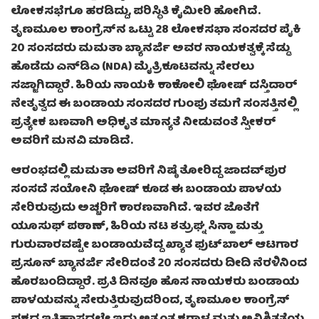
ಲೋಕಸಭೆಗೂ ಹರಡಿದ್ದು, ಪರಿಸ್ಥಿತಿ ಕೈಮೀರಿ ಹೋಗಿದೆ.
ತೃಣಮೂಲ ಕಾಂಗ್ರೆಸ್‌ನ ಒಟ್ಟು 28 ಲೋಕಸಭಾ ಸಂಸದರ ಪೈಕಿ
20 ಸಂಸದರು ಮಮತಾ ಬ್ಯಾನರ್ಜಿ ಅವರ ನಾಯಕತ್ವಕ್ಕೆ ಸೆಡ್ಡು
ಹೊಡೆದು ಎನ್‌ಡಿಎ (NDA) ಮೈತ್ರಿಕೂಟವನ್ನು ಸೇರಲು
ಸಜ್ಜಾಗಿದ್ದಾರೆ. ಹಿರಿಯ ನಾಯಕಿ ಕಾಕೋಲಿ ಘೋಷ್ ದಸ್ತಿದಾರ್
ನೇತೃತ್ವದ ಈ ಬಂಡಾಯ ಸಂಸದರ ಗುಂಪು ತಮಗೆ ಸಂಸತ್ತಿನಲ್ಲಿ
ಪ್ರತ್ಯೇಕ ಬಣವಾಗಿ ಅಧಿಕೃತ ಮಾನ್ಯತೆ ನೀಡುವಂತೆ ಸ್ಪೀಕರ್
ಅವರಿಗೆ ಮನವಿ ಮಾಡಿದೆ.
ಆರಂಭದಲ್ಲಿ ಮಮತಾ ಅವರಿಗೆ ನಿಷ್ಠೆ ತೋರಿದ್ದ ಜಾದವ್‌ಪುರ
ಸಂಸದೆ ಸಯೋನಿ ಘೋಷ್ ಕೂಡ ಈ ಬಂಡಾಯ ಪಾಳಯ
ಸೇರಿರುವುದು ಅಚ್ಚರಿಗೆ ಕಾರಣವಾಗಿದೆ. ಇವರ ಜೊತೆಗೆ
ಯೂಸುಫ್ ಪಠಾಣ್, ಹಿರಿಯ ನಟ ಶತ್ರುಘ್ನ ಸಿನ್ಹಾ ಮತ್ತು
ಗುರುವಾರವಷ್ಟೇ ಬಂಡಾಯವೆದ್ದ ಖ್ಯಾತ ಫುಟ್‌ಬಾಲ್ ಆಟಗಾರ
ಪ್ರಸೂನ್ ಬ್ಯಾನರ್ಜಿ ಸೇರಿದಂತೆ 20 ಸಂಸದರು ದೀದಿ ನೆರಳಿನಿಂದ
ಹೊರಬಂದಿದ್ದಾರೆ. ಪ್ರತಿ ದಿನವೂ ಹೊಸ ನಾಯಕರು ಬಂಡಾಯ
ಪಾಳಯವನ್ನು ಸೇರುತ್ತಿರುವುದರಿಂದ, ತೃಣಮೂಲ ಕಾಂಗ್ರೆಸ್