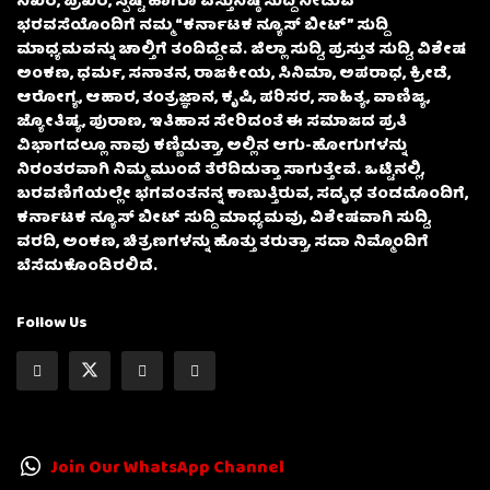
ನಿಖರ, ಪ್ರಖರ, ಸ್ಪಷ್ಟ ಹಾಗೂ ವಸ್ತುನಿಷ್ಠ ಸುದ್ದಿ ನೀಡುವ
ಭರವಸೆಯೊಂದಿಗೆ ನಮ್ಮ “ಕರ್ನಾಟಕ ನ್ಯೂಸ್ ಬೀಟ್” ಸುದ್ದಿ
ಮಾಧ್ಯಮವನ್ನು ಚಾಲ್ತಿಗೆ ತಂದಿದ್ದೇವೆ. ಜಿಲ್ಲಾ ಸುದ್ದಿ, ಪ್ರಸ್ತುತ ಸುದ್ದಿ, ವಿಶೇಷ
ಅಂಕಣ, ಧರ್ಮ, ಸನಾತನ, ರಾಜಕೀಯ, ಸಿನಿಮಾ, ಅಪರಾಧ, ಕ್ರೀಡೆ,
ಆರೋಗ್ಯ, ಆಹಾರ, ತಂತ್ರಜ್ಞಾನ, ಕೃಷಿ, ಪರಿಸರ, ಸಾಹಿತ್ಯ, ವಾಣಿಜ್ಯ,
ಜ್ಯೋತಿಷ್ಯ, ಪುರಾಣ, ಇತಿಹಾಸ ಸೇರಿದಂತೆ ಈ ಸಮಾಜದ ಪ್ರತಿ
ವಿಭಾಗದಲ್ಲೂ ನಾವು ಕಣ್ಣಿಡುತ್ತಾ, ಅಲ್ಲಿನ ಆಗು-ಹೋಗುಗಳನ್ನು
ನಿರಂತರವಾಗಿ ನಿಮ್ಮ ಮುಂದೆ ತೆರೆದಿಡುತ್ತಾ ಸಾಗುತ್ತೇವೆ. ಒಟ್ಟಿನಲ್ಲಿ,
ಬರವಣಿಗೆಯಲ್ಲೇ ಭಗವಂತನನ್ನ ಕಾಣುತ್ತಿರುವ, ಸದೃಢ ತಂಡದೊಂದಿಗೆ,
ಕರ್ನಾಟಕ ನ್ಯೂಸ್ ಬೀಟ್ ಸುದ್ದಿ ಮಾಧ್ಯಮವು, ವಿಶೇಷವಾಗಿ ಸುದ್ದಿ,
ವರದಿ, ಅಂಕಣ, ಚಿತ್ರಣಗಳನ್ನು ಹೊತ್ತು ತರುತ್ತಾ, ಸದಾ ನಿಮ್ಮೊಂದಿಗೆ
ಬೆಸೆದುಕೊಂಡಿರಲಿದೆ.
Follow Us
Join Our WhatsApp Channel