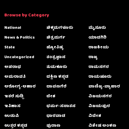
Browse by Category
National
ಚಿಕ್ಕಮಗಳೂರು
ಮೈಸೂರು
News & Politics
ಚಿತ್ರದುರ್ಗ
ಯಾದಗಿರಿ
State
ಜ್ಯೋತಿಷ್ಯ
ರಾಜಕೀಯ
Uncategorized
ತಂತ್ರಜ್ಞಾನ
ರಾಜ್ಯ
ಅಪರಾಧ
ತುಮಕೂರು
ರಾಮನಗರ
ಅಮರಾವತಿ
ದಕ್ಷಿಣ ಕನ್ನಡ
ರಾಯಚೂರು
ಆರೋಗ್ಯ-ಆಹಾರ
ದಾವಣಗೆರೆ
ವಾಣಿಜ್ಯ-ವ್ಯಾಪಾರ
ಇತರೆ ಸುದ್ದಿ
ದೇಶ
ವಿಜಯನಗರ
ಇತಿಹಾಸ
ಧರ್ಮ-ಸನಾತನ
ವಿಜಯಪುರ
ಉಡುಪಿ
ಧಾರವಾಡ
ವಿದೇಶ
ಉತ್ತರ ಕನ್ನಡ
ಪುರಾಣ
ವಿಶೇಷ ಅಂಕಣ