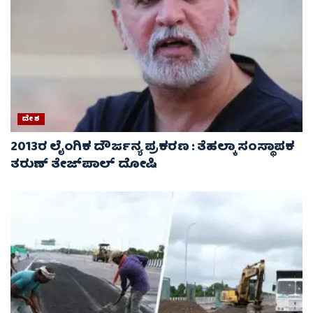
ದೇಶ
2013ರ ಲೈಂಗಿಕ ದೌರ್ಜನ್ಯ ಪ್ರಕರಣ : ತೆಹಲ್ಕಾ ಸಂಸ್ಥಾಪಕ
ತರುಣ್ ತೇಜ್‌ಪಾಲ್ ದೋಷಿ