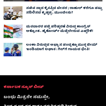
ಸಚಿವ ಸ್ಥಾನ ಕೈತಪ್ಪಿದ ಬೇಸರ ; ರಾಹುಲ್ ಕರೆಗೂ ಪಟ್ಟು
ಸಡಿಲಿಸದ ಕೃಷ್ಣಪ್ಪ.. ಮುಂದೇನು?
ಮತದಾರರ ಪಟ್ಟಿ ಪರಿಷ್ಕರಣೆ ವಿರುದ್ಧ ಕಾಂಗ್ರೆಸ್
ಆಕ್ರೋಶ.. ಹೈಕೋರ್ಟ್ ಮೆಟ್ಟಿಲೇರುವ ಎಚ್ಚರಿಕೆ!
ಲಂಕಾ ವಿರುದ್ಧದ ಅಭ್ಯಾಸ ಪಂದ್ಯಕ್ಕೂ ಮುನ್ನ ಟೀಮ್
ಇಂಡಿಯಾಗೆ ಆಘಾತ : ಗಿಲ್‌ಗೆ ಗಾಯದ ಭೀತಿ!
ಕರ್ನಾಟಕ ನ್ಯೂಸ್ ಬೀಟ್
ಬಂಧು ಮಿತ್ರರೇ ನಮಸ್ತೇ,