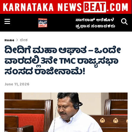
ನಾಗರಾಜ್ ಅರೆಹೊಳೆ
ಪ್ರಧಾನ ಸಂಪಾದಕರು
Home
ದೇಶ
ದೀದಿಗೆ ಮಹಾ ಆಘಾತ – ಒಂದೇ
ವಾರದಲ್ಲಿ 3ನೇ TMC ರಾಜ್ಯಸಭಾ
ಸಂಸದ ರಾಜೀನಾಮೆ!
June 11, 2026