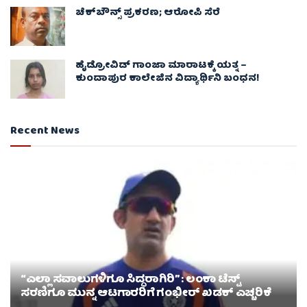
ಚೆಕ್​ಬೌನ್ಸ್​ ಪ್ರಕರಣ; ಆರೋಪಿ ಸೆರೆ
ಹೈಡ್ರೋವಿಡ್ ಗಾಂಜಾ ಮಾರಾಟಕ್ಕೆ ಯತ್ನ –
ಕುಂದಾಪುರ ಕಾಲೇಜಿನ ವಿದ್ಯಾರ್ಥಿನಿ ಬಂಧನ!
Recent News
“ಎಲ್ಲಾ ಸವಾಲುಗಳಿಗೂ ಸಿದ್ಧರಾಗಿರಿ” : ಲಂಕಾ ಟೆಸ್ಟ್
ಸರಣಿಗೂ ಮುನ್ನ ಆಟಗಾರರಿಗೆ ಗಂಭೀರ್ ಖಡಕ್ ಎಚ್ಚರಿಕೆ