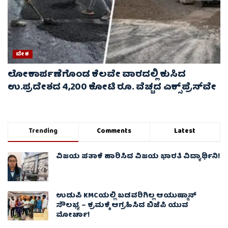
ದೇಶ
ಲೋಕಾರ್ಪಣೆಗೊಂಡ ಕೆಲವೇ ವಾರದಲ್ಲಿ ಕುಸಿದ
ಉ.ಪ್ರದೇಶದ 4,200 ಕೋಟಿ ರೂ. ವೆಚ್ಚದ ಎಕ್ಸ್‌ಪ್ರೆಸ್‌ವೇ
Trending
Comments
Latest
ವಿಜಯ ಪತಾಕೆ ಹಾರಿಸಿದ ವಿಜಯ ಭಾರತಿ ವಿದ್ಯಾರ್ಥಿನಿ!
ಉಡುಪಿ KMCಯಲ್ಲಿ ಬಡವರಿಗಿಲ್ಲ ಆಯುಷ್ಮಾನ್
ಸೌಲಭ್ಯ – ಕ್ರಮಕ್ಕೆ ಆಗ್ರಹಿಸಿದ ಬಿಜೆಪಿ ಯುವ
ಮೋರ್ಚಾ!