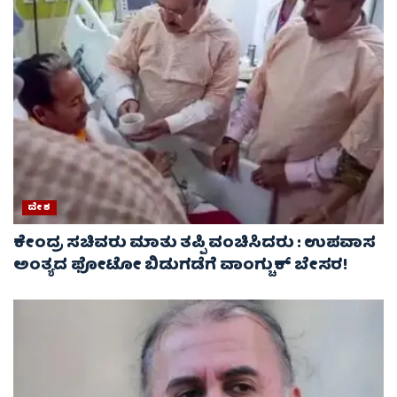
ದೇಶ
ಕೇಂದ್ರ ಸಚಿವರು ಮಾತು ತಪ್ಪಿ ವಂಚಿಸಿದರು : ಉಪವಾಸ
ಅಂತ್ಯದ ಫೋಟೋ ಬಿಡುಗಡೆಗೆ ವಾಂಗ್ಚುಕ್ ಬೇಸರ!