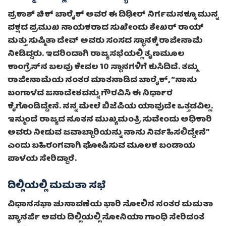
ಪ್ರಕಾಶ್ ಚಿಕ್ ಬಾರೈಕ್ ಅವರ ಈ ದಿಢೀರ್ ನಿರ್ಗಮನಕ್ಕೂ ಮುನ್ನ
ಪಕ್ಷದ ಪ್ರಮುಖ ನಾಯಕರಾದ ಸುಖೇಂದು ಶೇಖರ್ ರಾಯ್
ಮತ್ತು ಸುಷ್ಮಿತಾ ದೇವ್ ಅವರು ಸಂಸದ ಸ್ಥಾನಕ್ಕೆ ರಾಜೀನಾಮೆ
ನೀಡಿದ್ದರು. ಇದರಿಂದಾಗಿ ರಾಜ್ಯಸಭೆಯಲ್ಲಿ ತೃಣಮೂಲ
ಕಾಂಗ್ರೆಸ್‌ನ ಬಲವು ಕೇವಲ 10 ಸ್ಥಾನಗಳಿಗೆ ಕುಸಿದಿದೆ. ತಮ್ಮ
ರಾಜೀನಾಮೆಯ ನಂತರ ಮಾತನಾಡಿದ ಬಾರೈಕ್, “ನಾನು
ಬಂಗಾಳದ ಜನಾದೇಶವನ್ನು ಗೌರವಿಸಿ ಈ ನಿರ್ಧಾರ
ಕೈಗೊಂಡಿದ್ದೇನೆ. ನನ್ನ ಮೇಲೆ ಬಿಜೆಪಿಯ ಯಾವುದೇ ಒತ್ತಡವಿಲ್ಲ.
ಇನ್ಮುಂದೆ ರಾಜ್ಯದ ನೂತನ ಮುಖ್ಯಮಂತ್ರಿ ಸುವೇಂದು ಅಧಿಕಾರಿ
ಅವರು ನೀಡುವ ಜವಾಬ್ದಾರಿಯನ್ನು ನಾನು ನಿರ್ವಹಿಸಲಿದ್ದೇನೆ”
ಎಂದು ಬಹಿರಂಗವಾಗಿ ಘೋಷಿಸುವ ಮೂಲಕ ಬಂಡಾಯ
ಪಾಳಯ ಸೇರಿದ್ದಾರೆ.
ದಿಲ್ಲಿಯಲ್ಲಿ ಮಮತಾ ಸಭೆ
ವಿಧಾನಸಭಾ ಚುನಾವಣೆಯ ಭಾರಿ ಸೋಲಿನ ನಂತರ ಮಮತಾ
ಬ್ಯಾನರ್ಜಿ ಅವರು ದಿಲ್ಲಿಯಲ್ಲಿ ಸೋನಿಯಾ ಗಾಂಧಿ ಸೇರಿದಂತೆ