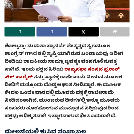
ಕೋಲ್ಕತ್ತಾ :
ಮಮತಾ ಬ್ಯಾನರ್ಜಿ ನೇತೃತ್ವದ ತೃಣಮೂಲ
ಕಾಂಗ್ರೆಸ್ (TMC)ನಲ್ಲಿ ಸೃಷ್ಟಿಯಾಗಿರುವ ಬಂಡಾಯವು ಇದೀಗ
ದೀದಿಯ ರಾಜಕೀಯ ಸಾಮ್ರಾಜ್ಯವನ್ನೇ ಪತನಗೊಳಿಸುವತ್ತ
ಸಾಗಿದೆ. ಇಂದು ಪಕ್ಷದ ಹಿರಿಯ
ರಾಜ್ಯಸಭಾ ಸಂಸದ ಪ್ರಕಾಶ್
ಚಿಕ್ ಬಾರೈಕ್
ತಮ್ಮ ಸ್ಥಾನಕ್ಕೆ ರಾಜೀನಾಮೆ ನೀಡುವ ಮೂಲಕ
ದೀದಿಗೆ ಮತ್ತೊಂದು ದೊಡ್ಡ ಆಘಾತ ನೀಡಿದ್ದಾರೆ. ಈ ಮೂಲಕ
ಕೇವಲ ಒಂದೇ ವಾರದಲ್ಲಿ ಮೂವರು ಪಕ್ಷಕ್ಕೆ ರಾಜೀನಾಮೆ
ನೀಡಿದಂತಾಗಿದೆ. ಮುಂಬರುವ ದಿನಗಳಲ್ಲಿ ಇನ್ನೂ ಮೂವರು
ಸಂಸದರು ಹೊರಹೋಗುವ ಮುನ್ಸೂಚನೆ ಸಿಕ್ಕಿರುವುದರಿಂದ
ಪಕ್ಷವು ಅಧಿಕೃತವಾಗಿ ಇಬ್ಭಾಗವಾಗುವ ಭೀತಿ ಎದುರಾಗಿದೆ.
ಮೇಲ್ಮನೆಯಲ್ಲಿ ಕುಸಿದ ಸಂಖ್ಯಾಬಲ