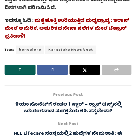
ಪಕ್ಷದ ಇತಿಹಾಸದಲ್ಲೇ ಇದು ಅತ್ಯಂತ ಕರಾಳ ಮತ್ತು ಅನಿಶ್ಚಿತತೆಯ
ದಿನಗಳಾಗಿ ಪರಿಣಮಿಸಿದೆ.
ಇದನ್ನೂ ಓದಿ :
ಮತ್ತೆ ಹೊತ್ತಿ ಉರಿಯುತ್ತಿದೆ ಮಧ್ಯಪ್ರಾಚ್ಯ : ಇರಾನ್‌
ಮೇಲೆ ಅಮೆರಿಕ, ಅಮೆರಿಕದ ಸೇನಾ ನೆಲೆಗಳ ಮೇಲೆ ಟೆಹ್ರಾನ್
ಪ್ರತಿದಾಳಿ!
Tags:
bengalore
Karnataka News beat
Previous Post
ಕಿಯಾ ಸೊನೆಟ್‌ಗೆ ಕೇವಲ 1 ಸ್ಟಾರ್ – ಕ್ರ್ಯಾಶ್ ಟೆಸ್ಟ್‌ನಲ್ಲಿ
ಬಹಿರಂಗವಾದ ಸುರಕ್ಷತೆಯ ಕಹಿ ಸತ್ಯವೇನು?
Next Post
HLL Lifecare ಸಂಸ್ಥೆಯಲ್ಲಿ 2 ಹುದ್ದೆಗಳ ನೇಮಕಾತಿ : ಈ