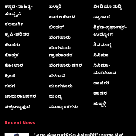
ಕನ್ನಡ-ಸಾಹಿತ್ಯ-
ಬಳ್ಳಾರಿ
ವೀಡಿಯೊ ಸುದ್ದಿ
ಸಂಸ್ಕೃತಿ
ಬಾಗಲಕೋಟೆ
ವ್ಯಾಪಾರ
ಕಲಬುರ್ಗಿ
ಬೀದರ್
ಶಿಕ್ಷಣ-ಸ್ಪರ್ಧಾತ್ಮಕ-
ಕೃಷಿ-ಪರಿಸರ
ಉದ್ಯೋಗ
ಬೆಂಗಳೂರು
ಕೊಡಗು
ಶಿವಮೊಗ್ಗ
ಬೆಂಗಳೂರು
ಕೊಪ್ಪಳ
ಗ್ರಾಮಾಂತರ
ಸಿನಿಮಾ
ಕೋಲಾರ
ಬೆಂಗಳೂರು ನಗರ
ಸಿನಿಮಾ-
ಮನರಂಜನೆ
ಕ್ರೀಡೆ
ಬೆಳಗಾವಿ
ಹಾವೇರಿ
ಗದಗ
ಮಂಗಳೂರು
ಹಾಸನ
ಚಾಮರಾಜನಗರ
ಮಂಡ್ಯ
ಹುಬ್ಬಳ್ಳಿ
ಚಿಕ್ಕಬಳ್ಳಾಫುರ
ಮುಖ್ಯಾಂಶಗಳು
Recent News
“ಎಲ್ಲಾ ಸವಾಲುಗಳಿಗೂ ಸಿದ್ಧರಾಗಿರಿ” : ಲಂಕಾ ಟೆಸ್ಟ್