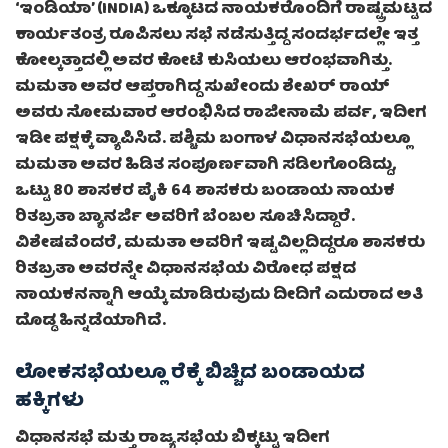
‘ಇಂಡಿಯಾ’ (INDIA) ಒಕ್ಕೂಟದ ನಾಯಕರೊಂದಿಗೆ ರಾಷ್ಟ್ರಮಟ್ಟದ
ಕಾರ್ಯತಂತ್ರ ರೂಪಿಸಲು ಸಭೆ ನಡೆಸುತ್ತಿದ್ದ ಸಂದರ್ಭದಲ್ಲೇ ಇತ್ತ
ಕೋಲ್ಕತ್ತಾದಲ್ಲಿ ಅವರ ಕೋಟೆ ಕುಸಿಯಲು ಆರಂಭವಾಗಿತ್ತು.
ಮಮತಾ ಅವರ ಆಪ್ತರಾಗಿದ್ದ ಸುಖೇಂದು ಶೇಖರ್ ರಾಯ್
ಅವರು ಸೋಮವಾರ ಆರಂಭಿಸಿದ ರಾಜೀನಾಮೆ ಪರ್ವ, ಇದೀಗ
ಇಡೀ ಪಕ್ಷಕ್ಕೆ ವ್ಯಾಪಿಸಿದೆ. ಪಶ್ಚಿಮ ಬಂಗಾಳ ವಿಧಾನಸಭೆಯಲ್ಲೂ
ಮಮತಾ ಅವರ ಹಿಡಿತ ಸಂಪೂರ್ಣವಾಗಿ ಸಡಿಲಗೊಂಡಿದ್ದು,
ಒಟ್ಟು 80 ಶಾಸಕರ ಪೈಕಿ 64 ಶಾಸಕರು ಬಂಡಾಯ ನಾಯಕ
ರಿತಬ್ರತಾ ಬ್ಯಾನರ್ಜಿ ಅವರಿಗೆ ಬೆಂಬಲ ಸೂಚಿಸಿದ್ದಾರೆ.
ವಿಶೇಷವೆಂದರೆ, ಮಮತಾ ಅವರಿಗೆ ಇಷ್ಟವಿಲ್ಲದಿದ್ದರೂ ಶಾಸಕರು
ರಿತಬ್ರತಾ ಅವರನ್ನೇ ವಿಧಾನಸಭೆಯ ವಿರೋಧ ಪಕ್ಷದ
ನಾಯಕನನ್ನಾಗಿ ಆಯ್ಕೆ ಮಾಡಿರುವುದು ದೀದಿಗೆ ಎದುರಾದ ಅತಿ
ದೊಡ್ಡ ಹಿನ್ನಡೆಯಾಗಿದೆ.
ಲೋಕಸಭೆಯಲ್ಲೂ ರೆಕ್ಕೆ ಬಿಚ್ಚಿದ ಬಂಡಾಯದ
ಹಕ್ಕಿಗಳು
ವಿಧಾನಸಭೆ ಮತ್ತು ರಾಜ್ಯಸಭೆಯ ಬಿಕ್ಕಟ್ಟು ಇದೀಗ