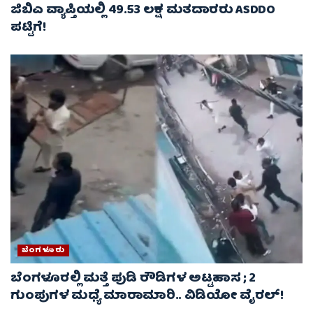
ಜಿಬಿಎ ವ್ಯಾಪ್ತಿಯಲ್ಲಿ 49.53 ಲಕ್ಷ ಮತದಾರರು ASDDO
ಪಟ್ಟಿಗೆ!
ಬೆಂಗಳೂರು
ಬೆಂಗಳೂರಲ್ಲಿ ಮತ್ತೆ ಪುಡಿ ರೌಡಿಗಳ ಅಟ್ಟಹಾಸ ; 2
ಗುಂಪುಗಳ ಮಧ್ಯೆ ಮಾರಾಮಾರಿ.. ವಿಡಿಯೋ ವೈರಲ್‌!