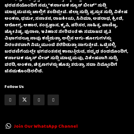
ಭರವಸೆಯೊಂದಿಗೆ ನಮ್ಮ “ಕರ್ನಾಟಕ ನ್ಯೂಸ್ ಬೀಟ್” ಸುದ್ದಿ
ಮಾಧ್ಯಮವನ್ನು ಚಾಲ್ತಿಗೆ ತಂದಿದ್ದೇವೆ. ಜಿಲ್ಲಾ ಸುದ್ದಿ, ಪ್ರಸ್ತುತ ಸುದ್ದಿ, ವಿಶೇಷ
ಅಂಕಣ, ಧರ್ಮ, ಸನಾತನ, ರಾಜಕೀಯ, ಸಿನಿಮಾ, ಅಪರಾಧ, ಕ್ರೀಡೆ,
ಆರೋಗ್ಯ, ಆಹಾರ, ತಂತ್ರಜ್ಞಾನ, ಕೃಷಿ, ಪರಿಸರ, ಸಾಹಿತ್ಯ, ವಾಣಿಜ್ಯ,
ಜ್ಯೋತಿಷ್ಯ, ಪುರಾಣ, ಇತಿಹಾಸ ಸೇರಿದಂತೆ ಈ ಸಮಾಜದ ಪ್ರತಿ
ವಿಭಾಗದಲ್ಲೂ ನಾವು ಕಣ್ಣಿಡುತ್ತಾ, ಅಲ್ಲಿನ ಆಗು-ಹೋಗುಗಳನ್ನು
ನಿರಂತರವಾಗಿ ನಿಮ್ಮ ಮುಂದೆ ತೆರೆದಿಡುತ್ತಾ ಸಾಗುತ್ತೇವೆ. ಒಟ್ಟಿನಲ್ಲಿ,
ಬರವಣಿಗೆಯಲ್ಲೇ ಭಗವಂತನನ್ನ ಕಾಣುತ್ತಿರುವ, ಸದೃಢ ತಂಡದೊಂದಿಗೆ,
ಕರ್ನಾಟಕ ನ್ಯೂಸ್ ಬೀಟ್ ಸುದ್ದಿ ಮಾಧ್ಯಮವು, ವಿಶೇಷವಾಗಿ ಸುದ್ದಿ,
ವರದಿ, ಅಂಕಣ, ಚಿತ್ರಣಗಳನ್ನು ಹೊತ್ತು ತರುತ್ತಾ, ಸದಾ ನಿಮ್ಮೊಂದಿಗೆ
ಬೆಸೆದುಕೊಂಡಿರಲಿದೆ.
Follow Us
Join Our WhatsApp Channel