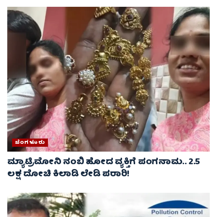
ಬೆಂಗಳೂರು
ಮ್ಯಾಟ್ರಿಮೋನಿ ನಂಬಿ ಹೋದ ವ್ಯಕ್ತಿಗೆ ಪಂಗನಾಮ.. 2.5
ಲಕ್ಷ ದೋಚಿ ಕಿಲಾಡಿ ಲೇಡಿ ಪರಾರಿ!