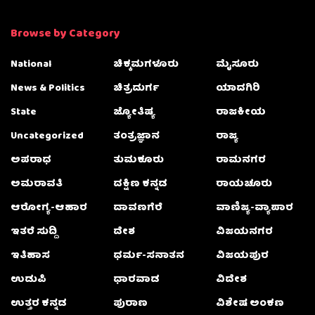
Browse by Category
National
ಚಿಕ್ಕಮಗಳೂರು
ಮೈಸೂರು
News & Politics
ಚಿತ್ರದುರ್ಗ
ಯಾದಗಿರಿ
State
ಜ್ಯೋತಿಷ್ಯ
ರಾಜಕೀಯ
Uncategorized
ತಂತ್ರಜ್ಞಾನ
ರಾಜ್ಯ
ಅಪರಾಧ
ತುಮಕೂರು
ರಾಮನಗರ
ಅಮರಾವತಿ
ದಕ್ಷಿಣ ಕನ್ನಡ
ರಾಯಚೂರು
ಆರೋಗ್ಯ-ಆಹಾರ
ದಾವಣಗೆರೆ
ವಾಣಿಜ್ಯ-ವ್ಯಾಪಾರ
ಇತರೆ ಸುದ್ದಿ
ದೇಶ
ವಿಜಯನಗರ
ಇತಿಹಾಸ
ಧರ್ಮ-ಸನಾತನ
ವಿಜಯಪುರ
ಉಡುಪಿ
ಧಾರವಾಡ
ವಿದೇಶ
ಉತ್ತರ ಕನ್ನಡ
ಪುರಾಣ
ವಿಶೇಷ ಅಂಕಣ