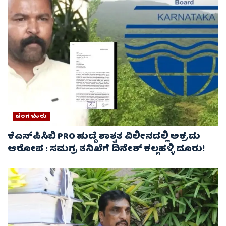
ಬೆಂಗಳೂರು
ಕೆಎಸ್‌ಪಿಸಿಬಿ PRO ಹುದ್ದೆ ಶಾಶ್ವತ ವಿಲೀನದಲ್ಲಿ ಅಕ್ರಮ
ಆರೋಪ : ಸಮಗ್ರ ತನಿಖೆಗೆ ದಿನೇಶ್ ಕಲ್ಲಹಳ್ಳಿ ದೂರು!