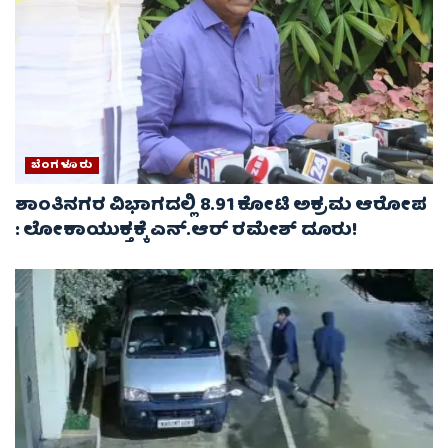
ಬೆಂಗಳೂರು
ಶಾಂತಿನಗರ ವಿಭಾಗದಲ್ಲಿ 8.91 ಕೋಟಿ ಅಕ್ರಮ ಆರೋಪ
: ಲೋಕಾಯುಕ್ತಕ್ಕೆ ಎನ್‌.ಆರ್‌ ರಮೇಶ್‌ ದೂರು!