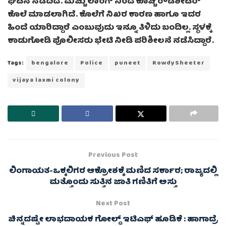
ಘಟನೆ ನಡೆದಿದೆ. ಮಚ್ಚು ಲಾಂಗ್ ನಿಂದ ಕೊಚ್ಚಿ ರೌಡಿಶೀಟರ್
ಕೊಲೆ ಮಾಡಲಾಗಿದೆ. ಕೊಲೆಗೆ ನಿಖರ ಕಾರಣ ಹಾಗೂ ಇದರ
ಹಿಂದೆ ಯಾರಿದ್ದಾರೆ ಎಂಬುವುದು ಇನ್ನೂ ತಿಳಿದು ಬಂದಿಲ್ಲ. ಸ್ಥಳಕ್ಕೆ
ಕಾಡುಗೋಡಿ ಪೊಲೀಸರು ಭೇಟಿ ನೀಡಿ ಪರಿಶೀಲನೆ ನಡೆಸಿದ್ದಾರೆ.
Tags:
bengalore
Police
puneet
RowdySheeter
vijaya laxmi colony
Previous Post
ಲಿಂಗಾಯತ-ಒಕ್ಕಲಿಗರ ಆಕ್ರೋಶಕ್ಕೆ ಮಣಿದ ಸರ್ಕಾರ; ರಾಜ್ಯದಲ್ಲಿ
ಮತ್ತೊಂದು ಸುತ್ತಿನ ಜಾತಿ ಗಣಿತಿಗೆ ಅಸ್ತು
Next Post
ಚಿನ್ನದಷ್ಟೇ ಲಾಭದಾಯಕ ಗೋಲ್ಡ್ ಇಟಿಎಫ್ ಹೂಡಿಕೆ : ಹಾಗಾದ್ರೆ