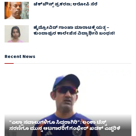
ಚೆಕ್​ಬೌನ್ಸ್​ ಪ್ರಕರಣ; ಆರೋಪಿ ಸೆರೆ
ಹೈಡ್ರೋವಿಡ್ ಗಾಂಜಾ ಮಾರಾಟಕ್ಕೆ ಯತ್ನ –
ಕುಂದಾಪುರ ಕಾಲೇಜಿನ ವಿದ್ಯಾರ್ಥಿನಿ ಬಂಧನ!
Recent News
“ಎಲ್ಲಾ ಸವಾಲುಗಳಿಗೂ ಸಿದ್ಧರಾಗಿರಿ” : ಲಂಕಾ ಟೆಸ್ಟ್
ಸರಣಿಗೂ ಮುನ್ನ ಆಟಗಾರರಿಗೆ ಗಂಭೀರ್ ಖಡಕ್ ಎಚ್ಚರಿಕೆ