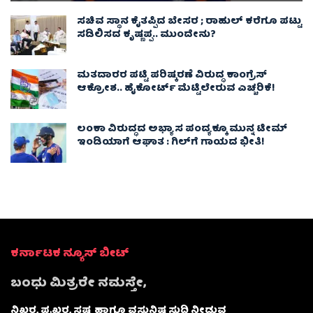
ಸಚಿವ ಸ್ಥಾನ ಕೈತಪ್ಪಿದ ಬೇಸರ ; ರಾಹುಲ್ ಕರೆಗೂ ಪಟ್ಟು
ಸಡಿಲಿಸದ ಕೃಷ್ಣಪ್ಪ.. ಮುಂದೇನು?
ಮತದಾರರ ಪಟ್ಟಿ ಪರಿಷ್ಕರಣೆ ವಿರುದ್ಧ ಕಾಂಗ್ರೆಸ್
ಆಕ್ರೋಶ.. ಹೈಕೋರ್ಟ್ ಮೆಟ್ಟಿಲೇರುವ ಎಚ್ಚರಿಕೆ!
ಲಂಕಾ ವಿರುದ್ಧದ ಅಭ್ಯಾಸ ಪಂದ್ಯಕ್ಕೂ ಮುನ್ನ ಟೀಮ್
ಇಂಡಿಯಾಗೆ ಆಘಾತ : ಗಿಲ್‌ಗೆ ಗಾಯದ ಭೀತಿ!
ಕರ್ನಾಟಕ ನ್ಯೂಸ್ ಬೀಟ್
ಬಂಧು ಮಿತ್ರರೇ ನಮಸ್ತೇ,
ನಿಖರ, ಪ್ರಖರ, ಸ್ಪಷ್ಟ ಹಾಗೂ ವಸ್ತುನಿಷ್ಠ ಸುದ್ದಿ ನೀಡುವ