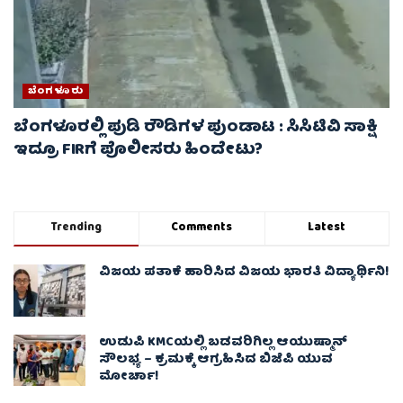
ಬೆಂಗಳೂರು
ಬೆಂಗಳೂರಲ್ಲಿ ಪುಡಿ ರೌಡಿಗಳ ಪುಂಡಾಟ : ಸಿಸಿಟಿವಿ ಸಾಕ್ಷಿ
ಇದ್ರೂ FIRಗೆ ಪೊಲೀಸರು ಹಿಂದೇಟು?
Trending
Comments
Latest
ವಿಜಯ ಪತಾಕೆ ಹಾರಿಸಿದ ವಿಜಯ ಭಾರತಿ ವಿದ್ಯಾರ್ಥಿನಿ!
ಉಡುಪಿ KMCಯಲ್ಲಿ ಬಡವರಿಗಿಲ್ಲ ಆಯುಷ್ಮಾನ್
ಸೌಲಭ್ಯ – ಕ್ರಮಕ್ಕೆ ಆಗ್ರಹಿಸಿದ ಬಿಜೆಪಿ ಯುವ
ಮೋರ್ಚಾ!