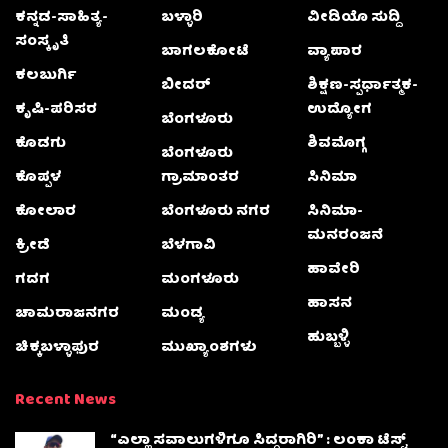
ಕನ್ನಡ-ಸಾಹಿತ್ಯ-
ಬಳ್ಳಾರಿ
ವೀಡಿಯೊ ಸುದ್ದಿ
ಸಂಸ್ಕೃತಿ
ಬಾಗಲಕೋಟೆ
ವ್ಯಾಪಾರ
ಕಲಬುರ್ಗಿ
ಬೀದರ್
ಶಿಕ್ಷಣ-ಸ್ಪರ್ಧಾತ್ಮಕ-
ಕೃಷಿ-ಪರಿಸರ
ಉದ್ಯೋಗ
ಬೆಂಗಳೂರು
ಕೊಡಗು
ಶಿವಮೊಗ್ಗ
ಬೆಂಗಳೂರು
ಕೊಪ್ಪಳ
ಗ್ರಾಮಾಂತರ
ಸಿನಿಮಾ
ಕೋಲಾರ
ಬೆಂಗಳೂರು ನಗರ
ಸಿನಿಮಾ-
ಮನರಂಜನೆ
ಕ್ರೀಡೆ
ಬೆಳಗಾವಿ
ಹಾವೇರಿ
ಗದಗ
ಮಂಗಳೂರು
ಹಾಸನ
ಚಾಮರಾಜನಗರ
ಮಂಡ್ಯ
ಹುಬ್ಬಳ್ಳಿ
ಚಿಕ್ಕಬಳ್ಳಾಫುರ
ಮುಖ್ಯಾಂಶಗಳು
Recent News
“ಎಲ್ಲಾ ಸವಾಲುಗಳಿಗೂ ಸಿದ್ಧರಾಗಿರಿ” : ಲಂಕಾ ಟೆಸ್ಟ್