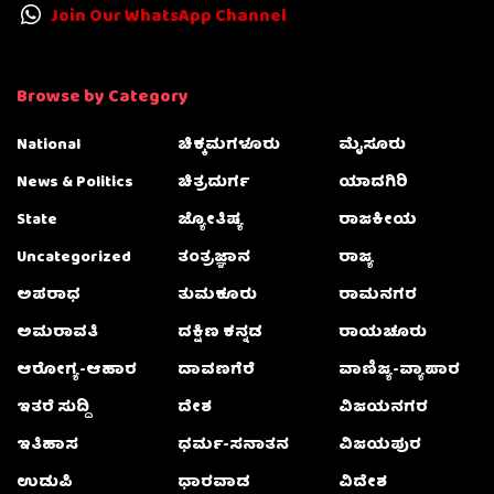
Join Our WhatsApp Channel
Browse by Category
National
ಚಿಕ್ಕಮಗಳೂರು
ಮೈಸೂರು
News & Politics
ಚಿತ್ರದುರ್ಗ
ಯಾದಗಿರಿ
State
ಜ್ಯೋತಿಷ್ಯ
ರಾಜಕೀಯ
Uncategorized
ತಂತ್ರಜ್ಞಾನ
ರಾಜ್ಯ
ಅಪರಾಧ
ತುಮಕೂರು
ರಾಮನಗರ
ಅಮರಾವತಿ
ದಕ್ಷಿಣ ಕನ್ನಡ
ರಾಯಚೂರು
ಆರೋಗ್ಯ-ಆಹಾರ
ದಾವಣಗೆರೆ
ವಾಣಿಜ್ಯ-ವ್ಯಾಪಾರ
ಇತರೆ ಸುದ್ದಿ
ದೇಶ
ವಿಜಯನಗರ
ಇತಿಹಾಸ
ಧರ್ಮ-ಸನಾತನ
ವಿಜಯಪುರ
ಉಡುಪಿ
ಧಾರವಾಡ
ವಿದೇಶ