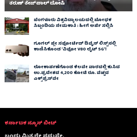
ತರುಣ್ ತೇಜ್‌ಪಾಲ್ ದೋಷಿ
ಬೆಂಗಳೂರು ವಿಶ್ವವಿದ್ಯಾಲಯದಲ್ಲಿ ಬೋಧಕ
ಸಿಬ್ಬಂದಿಯ ನೇಮಕಾತಿ : ಹೀಗೆ ಅರ್ಜಿ ಸಲ್ಲಿಸಿ
ಗೂಗಲ್ ಪ್ಲೇ ಸಪೋರ್ಟೆಡ್ ಡಿವೈಸ್ ಲಿಸ್ಟ್‌ನಲ್ಲಿ
ಕಾಣಿಸಿಕೊಂಡ ‘ವಿವೋ V80 ಲೈಟ್ 5G’!
ಲೋಕಾರ್ಪಣೆಗೊಂಡ ಕೆಲವೇ ವಾರದಲ್ಲಿ ಕುಸಿದ
ಉ.ಪ್ರದೇಶದ 4,200 ಕೋಟಿ ರೂ. ವೆಚ್ಚದ
ಎಕ್ಸ್‌ಪ್ರೆಸ್‌ವೇ
ಕರ್ನಾಟಕ ನ್ಯೂಸ್ ಬೀಟ್
ಬಂಧು ಮಿತ್ರರೇ ನಮಸ್ತೇ,