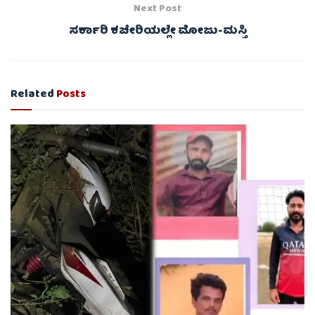
Next Post
ಸರ್ಕಾರಿ ಕಚೇರಿಯಲ್ಲೇ ಮೋಜು-ಮಸ್ತಿ
Related
Posts