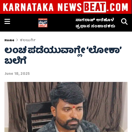
ನಾಗರಾಜ್ ಅರೆಹೊಳೆ
ಪ್ರಧಾನ ಸಂಪಾದಕರು
Home
ಕಲಬುರ್ಗಿ
ಲಂಚ ಪಡೆಯುವಾಗ್ಲೇ ʻಲೋಕಾʼ
ಬಲೆಗೆ
June 18, 2025