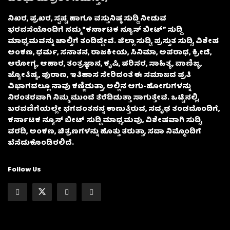
ನಿಖರ, ಪ್ರಖರ, ಸ್ಪಷ್ಟ ಹಾಗೂ ವಸ್ತುನಿಷ್ಠ ಸುದ್ದಿ ನೀಡುವ
ಭರವಸೆಯೊಂದಿಗೆ ನಮ್ಮ “ಕರ್ನಾಟಕ ನ್ಯೂಸ್ ಬೀಟ್” ಸುದ್ದಿ
ಮಾಧ್ಯಮವನ್ನು ಚಾಲ್ತಿಗೆ ತಂದಿದ್ದೇವೆ. ಜಿಲ್ಲಾ ಸುದ್ದಿ, ಪ್ರಸ್ತುತ ಸುದ್ದಿ, ವಿಶೇಷ
ಅಂಕಣ, ಧರ್ಮ, ಸನಾತನ, ರಾಜಕೀಯ, ಸಿನಿಮಾ, ಅಪರಾಧ, ಕ್ರೀಡೆ,
ಆರೋಗ್ಯ, ಆಹಾರ, ತಂತ್ರಜ್ಞಾನ, ಕೃಷಿ, ಪರಿಸರ, ಸಾಹಿತ್ಯ, ವಾಣಿಜ್ಯ,
ಜ್ಯೋತಿಷ್ಯ, ಪುರಾಣ, ಇತಿಹಾಸ ಸೇರಿದಂತೆ ಈ ಸಮಾಜದ ಪ್ರತಿ
ವಿಭಾಗದಲ್ಲೂ ನಾವು ಕಣ್ಣಿಡುತ್ತಾ, ಅಲ್ಲಿನ ಆಗು-ಹೋಗುಗಳನ್ನು
ನಿರಂತರವಾಗಿ ನಿಮ್ಮ ಮುಂದೆ ತೆರೆದಿಡುತ್ತಾ ಸಾಗುತ್ತೇವೆ. ಒಟ್ಟಿನಲ್ಲಿ,
ಬರವಣಿಗೆಯಲ್ಲೇ ಭಗವಂತನನ್ನ ಕಾಣುತ್ತಿರುವ, ಸದೃಢ ತಂಡದೊಂದಿಗೆ,
ಕರ್ನಾಟಕ ನ್ಯೂಸ್ ಬೀಟ್ ಸುದ್ದಿ ಮಾಧ್ಯಮವು, ವಿಶೇಷವಾಗಿ ಸುದ್ದಿ,
ವರದಿ, ಅಂಕಣ, ಚಿತ್ರಣಗಳನ್ನು ಹೊತ್ತು ತರುತ್ತಾ, ಸದಾ ನಿಮ್ಮೊಂದಿಗೆ
ಬೆಸೆದುಕೊಂಡಿರಲಿದೆ.
Follow Us