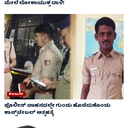
ಮೇಲೆ ಲೋಕಾಯುಕ್ತ ದಾಳಿ!
ಕಲಬುರ್ಗಿ
ಪೊಲೀಸ್ ವಾಹನದಲ್ಲೇ ಗುಂಡು ಹೊಡೆದುಕೊಂಡು
ಕಾನ್ಸ್‌ಟೇಬಲ್‌ ಆತ್ಮಹತ್ಯೆ