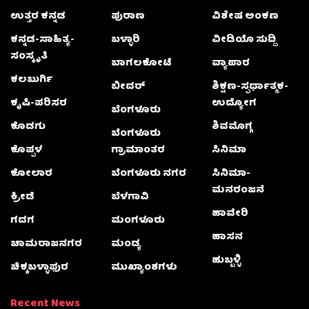
ಉತ್ತರ ಕನ್ನಡ
ಪುರಾಣ
ವಿಶೇಷ ಅಂಕಣ
ಕನ್ನಡ-ಸಾಹಿತ್ಯ-
ಬಳ್ಳಾರಿ
ವೀಡಿಯೊ ಸುದ್ದಿ
ಸಂಸ್ಕೃತಿ
ಬಾಗಲಕೋಟೆ
ವ್ಯಾಪಾರ
ಕಲಬುರ್ಗಿ
ಬೀದರ್
ಶಿಕ್ಷಣ-ಸ್ಪರ್ಧಾತ್ಮಕ-
ಕೃಷಿ-ಪರಿಸರ
ಉದ್ಯೋಗ
ಬೆಂಗಳೂರು
ಕೊಡಗು
ಶಿವಮೊಗ್ಗ
ಬೆಂಗಳೂರು
ಕೊಪ್ಪಳ
ಗ್ರಾಮಾಂತರ
ಸಿನಿಮಾ
ಕೋಲಾರ
ಬೆಂಗಳೂರು ನಗರ
ಸಿನಿಮಾ-
ಮನರಂಜನೆ
ಕ್ರೀಡೆ
ಬೆಳಗಾವಿ
ಹಾವೇರಿ
ಗದಗ
ಮಂಗಳೂರು
ಹಾಸನ
ಚಾಮರಾಜನಗರ
ಮಂಡ್ಯ
ಹುಬ್ಬಳ್ಳಿ
ಚಿಕ್ಕಬಳ್ಳಾಫುರ
ಮುಖ್ಯಾಂಶಗಳು
Recent News