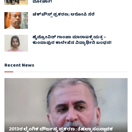
ಮೋರ್ಚಾ!
ಚೆಕ್​ಬೌನ್ಸ್​ ಪ್ರಕರಣ; ಆರೋಪಿ ಸೆರೆ
ಹೈಡ್ರೋವಿಡ್ ಗಾಂಜಾ ಮಾರಾಟಕ್ಕೆ ಯತ್ನ –
ಕುಂದಾಪುರ ಕಾಲೇಜಿನ ವಿದ್ಯಾರ್ಥಿನಿ ಬಂಧನ!
Recent News
2013ರ ಲೈಂಗಿಕ ದೌರ್ಜನ್ಯ ಪ್ರಕರಣ : ತೆಹಲ್ಕಾ ಸಂಸ್ಥಾಪಕ