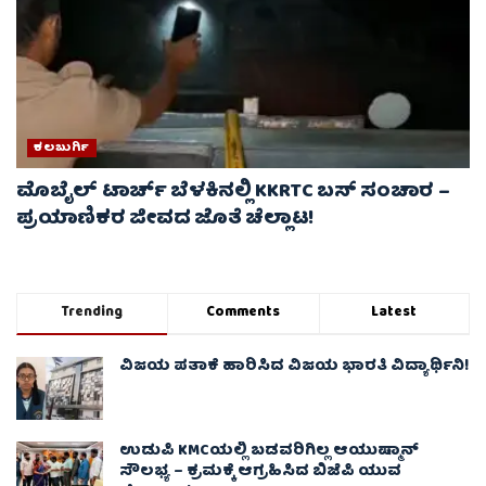
ಕಲಬುರ್ಗಿ
ಮೊಬೈಲ್ ಟಾರ್ಚ್ ಬೆಳಕಿನಲ್ಲಿ KKRTC ಬಸ್ ಸಂಚಾರ –
ಪ್ರಯಾಣಿಕರ ಜೀವದ ಜೊತೆ ಚೆಲ್ಲಾಟ!
Trending
Comments
Latest
ವಿಜಯ ಪತಾಕೆ ಹಾರಿಸಿದ ವಿಜಯ ಭಾರತಿ ವಿದ್ಯಾರ್ಥಿನಿ!
ಉಡುಪಿ KMCಯಲ್ಲಿ ಬಡವರಿಗಿಲ್ಲ ಆಯುಷ್ಮಾನ್
ಸೌಲಭ್ಯ – ಕ್ರಮಕ್ಕೆ ಆಗ್ರಹಿಸಿದ ಬಿಜೆಪಿ ಯುವ