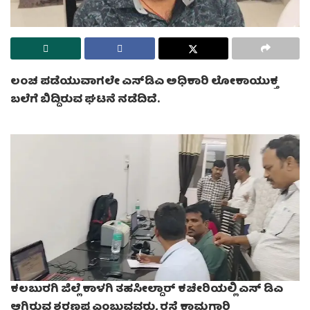
ಲಂಚ ಪಡೆಯುವಾಗಲೇ ಎಸ್‌ಡಿಎ ಅಧಿಕಾರಿ ಲೋಕಾಯುಕ್ತ
ಬಲೆಗೆ ಬಿದ್ದಿರುವ ಘಟನೆ ನಡೆದಿದೆ.
ಕಲಬುರಗಿ ಜಿಲ್ಲೆ ‌ಕಾಳಗಿ ತಹಸೀಲ್ದಾರ್ ಕಚೇರಿಯಲ್ಲಿ ಎಸ್‌ ಡಿಎ
ಆಗಿರುವ ಶರಣಪ್ಪ ಎಂಬುವವರು, ರಸ್ತೆ ಕಾಮಗಾರಿ