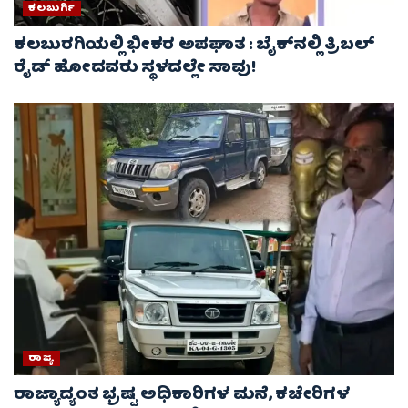
ಕಲಬುರ್ಗಿ
ಕಲಬುರಗಿಯಲ್ಲಿ ಭೀಕರ ಅಪಘಾತ : ಬೈಕ್‌ನಲ್ಲಿ ತ್ರಿಬಲ್
ರೈಡ್‌ ಹೋದವರು ಸ್ಥಳದಲ್ಲೇ ಸಾವು!
ರಾಜ್ಯ
ರಾಜ್ಯಾದ್ಯಂತ ಭ್ರಷ್ಟ ಅಧಿಕಾರಿಗಳ ಮನೆ, ಕಚೇರಿಗಳ