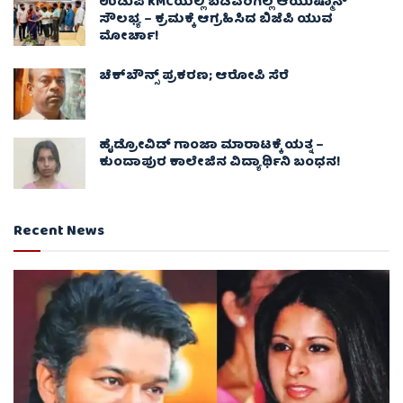
ಉಡುಪಿ KMCಯಲ್ಲಿ ಬಡವರಿಗಿಲ್ಲ ಆಯುಷ್ಮಾನ್
ಸೌಲಭ್ಯ – ಕ್ರಮಕ್ಕೆ ಆಗ್ರಹಿಸಿದ ಬಿಜೆಪಿ ಯುವ
ಮೋರ್ಚಾ!
ಚೆಕ್​ಬೌನ್ಸ್​ ಪ್ರಕರಣ; ಆರೋಪಿ ಸೆರೆ
ಹೈಡ್ರೋವಿಡ್ ಗಾಂಜಾ ಮಾರಾಟಕ್ಕೆ ಯತ್ನ –
ಕುಂದಾಪುರ ಕಾಲೇಜಿನ ವಿದ್ಯಾರ್ಥಿನಿ ಬಂಧನ!
Recent News