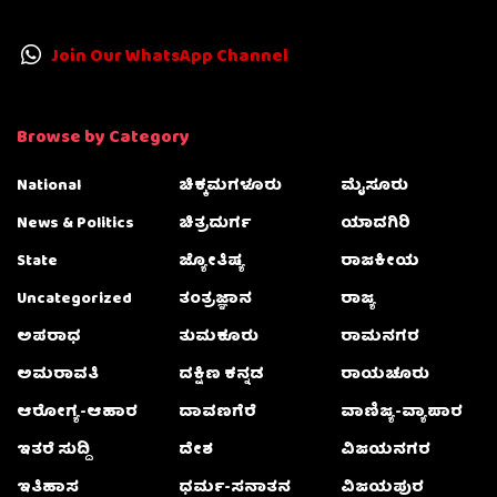
Join Our WhatsApp Channel
Browse by Category
National
ಚಿಕ್ಕಮಗಳೂರು
ಮೈಸೂರು
News & Politics
ಚಿತ್ರದುರ್ಗ
ಯಾದಗಿರಿ
State
ಜ್ಯೋತಿಷ್ಯ
ರಾಜಕೀಯ
Uncategorized
ತಂತ್ರಜ್ಞಾನ
ರಾಜ್ಯ
ಅಪರಾಧ
ತುಮಕೂರು
ರಾಮನಗರ
ಅಮರಾವತಿ
ದಕ್ಷಿಣ ಕನ್ನಡ
ರಾಯಚೂರು
ಆರೋಗ್ಯ-ಆಹಾರ
ದಾವಣಗೆರೆ
ವಾಣಿಜ್ಯ-ವ್ಯಾಪಾರ
ಇತರೆ ಸುದ್ದಿ
ದೇಶ
ವಿಜಯನಗರ
ಇತಿಹಾಸ
ಧರ್ಮ-ಸನಾತನ
ವಿಜಯಪುರ