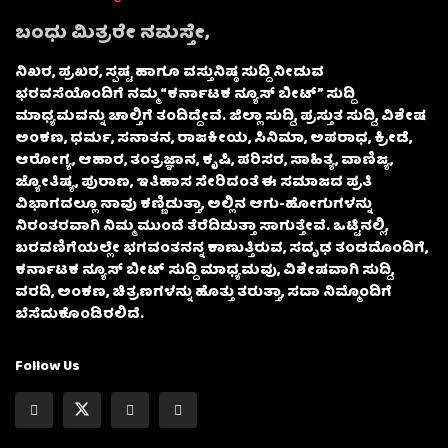
ಬಂಧು ಮಿತ್ರರೇ ನಮಸ್ತೇ,
ನಿಖರ, ಪ್ರಖರ, ಸ್ಪಷ್ಟ ಹಾಗೂ ವಸ್ತುನಿಷ್ಠ ಸುದ್ದಿ ನೀಡುವ
ಭರವಸೆಯೊಂದಿಗೆ ನಮ್ಮ “ಕರ್ನಾಟಕ ನ್ಯೂಸ್ ಬೀಟ್” ಸುದ್ದಿ
ಮಾಧ್ಯಮವನ್ನು ಚಾಲ್ತಿಗೆ ತಂದಿದ್ದೇವೆ. ಜಿಲ್ಲಾ ಸುದ್ದಿ, ಪ್ರಸ್ತುತ ಸುದ್ದಿ, ವಿಶೇಷ
ಅಂಕಣ, ಧರ್ಮ, ಸನಾತನ, ರಾಜಕೀಯ, ಸಿನಿಮಾ, ಅಪರಾಧ, ಕ್ರೀಡೆ,
ಆರೋಗ್ಯ, ಆಹಾರ, ತಂತ್ರಜ್ಞಾನ, ಕೃಷಿ, ಪರಿಸರ, ಸಾಹಿತ್ಯ, ವಾಣಿಜ್ಯ,
ಜ್ಯೋತಿಷ್ಯ, ಪುರಾಣ, ಇತಿಹಾಸ ಸೇರಿದಂತೆ ಈ ಸಮಾಜದ ಪ್ರತಿ
ವಿಭಾಗದಲ್ಲೂ ನಾವು ಕಣ್ಣಿಡುತ್ತಾ, ಅಲ್ಲಿನ ಆಗು-ಹೋಗುಗಳನ್ನು
ನಿರಂತರವಾಗಿ ನಿಮ್ಮ ಮುಂದೆ ತೆರೆದಿಡುತ್ತಾ ಸಾಗುತ್ತೇವೆ. ಒಟ್ಟಿನಲ್ಲಿ,
ಬರವಣಿಗೆಯಲ್ಲೇ ಭಗವಂತನನ್ನ ಕಾಣುತ್ತಿರುವ, ಸದೃಢ ತಂಡದೊಂದಿಗೆ,
ಕರ್ನಾಟಕ ನ್ಯೂಸ್ ಬೀಟ್ ಸುದ್ದಿ ಮಾಧ್ಯಮವು, ವಿಶೇಷವಾಗಿ ಸುದ್ದಿ,
ವರದಿ, ಅಂಕಣ, ಚಿತ್ರಣಗಳನ್ನು ಹೊತ್ತು ತರುತ್ತಾ, ಸದಾ ನಿಮ್ಮೊಂದಿಗೆ
ಬೆಸೆದುಕೊಂಡಿರಲಿದೆ.
Follow Us