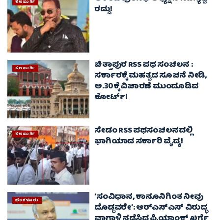
ಕಲಬುರ್ಗಿ
ರದ್ದು!
ಚಿತ್ತಾಪುರ RSS ಪಥ ಸಂಚಲನ :
ಕಲಬುರ್ಗಿ
ಸರ್ಕಾರಕ್ಕೆ ಮಹತ್ವದ ಸೂಚನೆ ನೀಡಿ,
ಅ.30ಕ್ಕೆ ವಿಚಾರಣೆ ಮುಂದೂಡಿದ
ಕೋರ್ಟ್!
ಸೇಡಂ RSS ಪಥಸಂಚಲನದಲ್ಲಿ
ಕಲಬುರ್ಗಿ
ಭಾಗಿಯಾದ ಸರ್ಕಾರಿ ವೈದ್ಯ!
ʼಸಂವಿಧಾನ, ಕಾನೂನಿಗಿಂತ ನೀವು
ಬೆಂಗಳೂರು
ದೊಡ್ಡವರೇʼ: ಆರ್‌ಎಸ್‌ಎಸ್‌ ವಿರುದ್ಧ
ವಾಗ್ದಾಳಿ ನಡೆಸಿದ ಪ್ರಿಯಾಂಕ್ ಖರ್ಗೆ