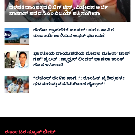
ದಳಪತಿ ದಾಂಪತ್ಯದಲ್ಲಿ ಬಿಗ್ ಟ್ವಿಸ್ಟ್ : ವಿಚ್ಛೇದನ ಅರ್ಜಿ
ವಾಪಾಸ್‌ ಪಡೆದ ಸಿಎಂ ವಿಜಯ್ ಪತ್ನಿ ಸಂಗೀತಾ‌
ಜಿಯೋ ಗ್ರಾಹಕರಿಗೆ ಬಂಪರ್ : ಈಗ 6 ಸಾವಿರ
ರೂಪಾಯಿ ಉಳಿಸುವ ಆಫರ್ ಘೋಷಣೆ
ಭಾರತೀಯ ವಾಯುಪಡೆಯ ಮೊದಲ ಮಹಿಳಾ ‘ಟಾಪ್
ಗನ್’ ಪೈಲಟ್ : ಸ್ಕ್ವಾಡ್ರನ್ ಲೀಡರ್ ಭಾವನಾ ಕಾಂತ್
ಹೊಸ ಇತಿಹಾಸ!
“ಲೆಜೆಂಡ್ ಹೇಳಿದ ಹಾಗೆ..” : ರೋಹಿತ್ ಬೈದಿದ್ದ ಹಳೇ
ಘಟನೆಯನ್ನು ನೆನಪಿಸಿಕೊಂಡ ಜೈಸ್ವಾಲ್!
ಕರ್ನಾಟಕ ನ್ಯೂಸ್ ಬೀಟ್