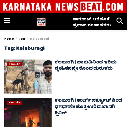
ನಾಗರಾಜ್ ಅರೆಹೊಳೆ
ಪ್ರಧಾನ ಸಂಪಾದಕರು
Home
Tag
Kalaburagi
Tag:
Kalaburagi
ಕಲಬುರಗಿ | ಚಾಕುವಿನಿಂದ ಇರಿದು
ಕಲಬುರ್ಗಿ
ಸ್ನೇಹಿತನನ್ನೇ ಕೊಂದ ದುರುಳರು
ಕಲಬುರಗಿ | ಶಾರ್ಟ್ ಸರ್ಕ್ಯೂಟ್‌ನಿಂದ
ಕಲಬುರ್ಗಿ
ಧಗಧಗನೇ ಹೊತ್ತಿ ಉರಿದ ಖಾಸಗಿ
ಕ್ಲಿನಿಕ್