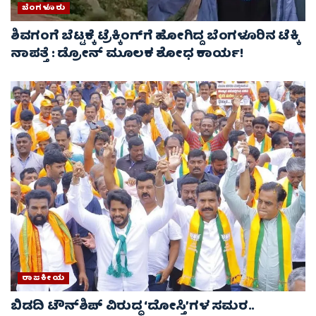
ಬೆಂಗಳೂರು
ಶಿವಗಂಗೆ ಬೆಟ್ಟಕ್ಕೆ ಟ್ರೆಕ್ಕಿಂಗ್‌ಗೆ ಹೋಗಿದ್ದ ಬೆಂಗಳೂರಿನ ಟೆಕ್ಕಿ
ನಾಪತ್ತೆ : ಡ್ರೋನ್ ಮೂಲಕ ಶೋಧ ಕಾರ್ಯ!
ರಾಜಕೀಯ
ಬಿಡದಿ ಟೌನ್‌ಶಿಪ್ ವಿರುದ್ಧ ‘ದೋಸ್ತಿ’ಗಳ ಸಮರ..