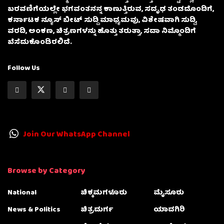
ಬರವಣಿಗೆಯಲ್ಲೇ ಭಗವಂತನನ್ನ ಕಾಣುತ್ತಿರುವ, ಸದೃಢ ತಂಡದೊಂದಿಗೆ,
ಕರ್ನಾಟಕ ನ್ಯೂಸ್ ಬೀಟ್ ಸುದ್ದಿ ಮಾಧ್ಯಮವು, ವಿಶೇಷವಾಗಿ ಸುದ್ದಿ,
ವರದಿ, ಅಂಕಣ, ಚಿತ್ರಣಗಳನ್ನು ಹೊತ್ತು ತರುತ್ತಾ, ಸದಾ ನಿಮ್ಮೊಂದಿಗೆ
ಬೆಸೆದುಕೊಂಡಿರಲಿದೆ.
Follow Us
Join Our WhatsApp Channel
Browse by Category
National
ಚಿಕ್ಕಮಗಳೂರು
ಮೈಸೂರು
News & Politics
ಚಿತ್ರದುರ್ಗ
ಯಾದಗಿರಿ