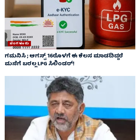
ಬೆಂಗಳೂರು
ಗಮನಿಸಿ ; ಆಗಸ್ಟ್ 16ರೊಳಗೆ ಈ ಕೆಲಸ ಮಾಡದಿದ್ದರೆ
ಮನೆಗೆ ಬರಲ್ಲ LPG ಸಿಲಿಂಡರ್!