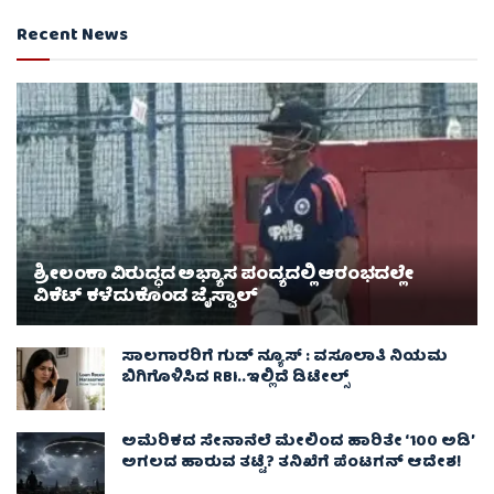
Recent News
ಶ್ರೀಲಂಕಾ ವಿರುದ್ಧದ ಅಭ್ಯಾಸ ಪಂದ್ಯದಲ್ಲಿ ಆರಂಭದಲ್ಲೇ
ವಿಕೆಟ್ ಕಳೆದುಕೊಂಡ ಜೈಸ್ವಾಲ್
ಸಾಲಗಾರರಿಗೆ ಗುಡ್ ನ್ಯೂಸ್ : ವಸೂಲಾತಿ ನಿಯಮ
ಬಿಗಿಗೊಳಿಸಿದ RBI..ಇಲ್ಲಿದೆ ಡಿಟೇಲ್ಸ್
ಅಮೆರಿಕದ ಸೇನಾನೆಲೆ ಮೇಲಿಂದ ಹಾರಿತೇ ‘100 ಅಡಿ’
ಅಗಲದ ಹಾರುವ ತಟ್ಟೆ? ತನಿಖೆಗೆ ಪೆಂಟಗನ್ ಆದೇಶ!