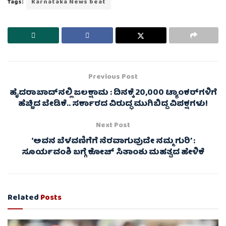
Tags:
Karnataka News beat
Previous Post
ಹೈದರಾಬಾದ್‌ನಲ್ಲಿ ಜಲಕ್ಷಾಮ : ದಿನಕ್ಕೆ 20,000 ಟ್ಯಾಂಕರ್‌ಗಳಿಗೆ
ಹೆಚ್ಚಿದ ಬೇಡಿಕೆ.. ಸರ್ಕಾರದ ವಿರುದ್ಧ ಮುಗಿಬಿದ್ದ ವಿಪಕ್ಷಗಳು!
Next Post
‘ಅವನ ಬೆಳವಣಿಗೆಗೆ ನೆರವಾಗುವುದೇ ನಮ್ಮ ಗುರಿ’ :
ಸೂರ್ಯವಂಶಿ ಬಗ್ಗೆ ಕೋಚ್ ಸಿತಾಂಶು ಮಹತ್ವದ ಹೇಳಿಕೆ
Related
Posts