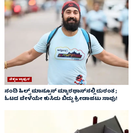
ಚಿಕ್ಕಬಳ್ಳಾಫುರ
ನಂದಿ ಹಿಲ್ಸ್ ಮಾನ್ಸೂನ್ ಮ್ಯಾರಥಾನ್‌ನಲ್ಲಿ ದುರಂತ ;
ಓಟದ ವೇಳೆಯೇ ಕುಸಿದು ಬಿದ್ದು ಕ್ರೀಡಾಪಟು ಸಾವು!