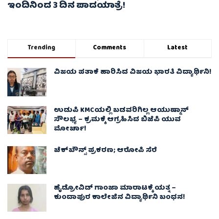
ಇಂದಿನಿಂದ 3 ದಿನ ಪಾದಯಾತ್ರೆ!
Trending
Comments
Latest
ವಿಜಯ ಪತಾಕೆ ಹಾರಿಸಿದ ವಿಜಯ ಭಾರತಿ ವಿದ್ಯಾರ್ಥಿನಿ!
ಉಡುಪಿ KMCಯಲ್ಲಿ ಬಡವರಿಗಿಲ್ಲ ಆಯುಷ್ಮಾನ್
ಸೌಲಭ್ಯ – ಕ್ರಮಕ್ಕೆ ಆಗ್ರಹಿಸಿದ ಬಿಜೆಪಿ ಯುವ
ಮೋರ್ಚಾ!
ಚೆಕ್​ಬೌನ್ಸ್​ ಪ್ರಕರಣ; ಆರೋಪಿ ಸೆರೆ
ಹೈಡ್ರೋವಿಡ್ ಗಾಂಜಾ ಮಾರಾಟಕ್ಕೆ ಯತ್ನ –
ಕುಂದಾಪುರ ಕಾಲೇಜಿನ ವಿದ್ಯಾರ್ಥಿನಿ ಬಂಧನ!