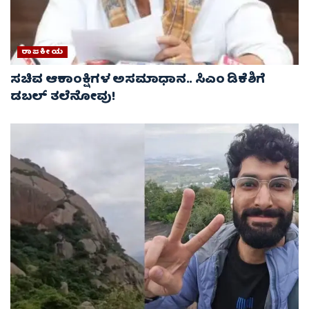
ರಾಜಕೀಯ
ಸಚಿವ ಆಕಾಂಕ್ಷಿಗಳ ಅಸಮಾಧಾನ.. ಸಿಎಂ ಡಿಕೆಶಿಗೆ
ಡಬಲ್ ತಲೆನೋವು!