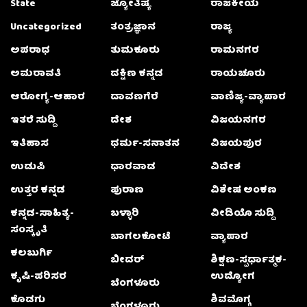
State
ಜ್ಯೋತಿಷ್ಯ
ರಾಜಕೀಯ
Uncategorized
ತಂತ್ರಜ್ಞಾನ
ರಾಜ್ಯ
ಅಪರಾಧ
ತುಮಕೂರು
ರಾಮನಗರ
ಅಮರಾವತಿ
ದಕ್ಷಿಣ ಕನ್ನಡ
ರಾಯಚೂರು
ಆರೋಗ್ಯ-ಆಹಾರ
ದಾವಣಗೆರೆ
ವಾಣಿಜ್ಯ-ವ್ಯಾಪಾರ
ಇತರೆ ಸುದ್ದಿ
ದೇಶ
ವಿಜಯನಗರ
ಇತಿಹಾಸ
ಧರ್ಮ-ಸನಾತನ
ವಿಜಯಪುರ
ಉಡುಪಿ
ಧಾರವಾಡ
ವಿದೇಶ
ಉತ್ತರ ಕನ್ನಡ
ಪುರಾಣ
ವಿಶೇಷ ಅಂಕಣ
ಕನ್ನಡ-ಸಾಹಿತ್ಯ-
ಬಳ್ಳಾರಿ
ವೀಡಿಯೊ ಸುದ್ದಿ
ಸಂಸ್ಕೃತಿ
ಬಾಗಲಕೋಟೆ
ವ್ಯಾಪಾರ
ಕಲಬುರ್ಗಿ
ಬೀದರ್
ಶಿಕ್ಷಣ-ಸ್ಪರ್ಧಾತ್ಮಕ-
ಕೃಷಿ-ಪರಿಸರ
ಉದ್ಯೋಗ
ಬೆಂಗಳೂರು
ಕೊಡಗು
ಶಿವಮೊಗ್ಗ
ಬೆಂಗಳೂರು