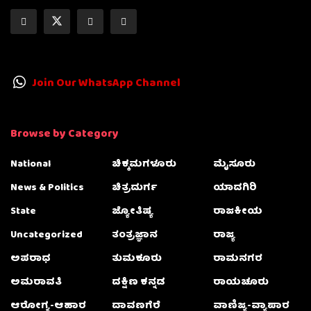
Join Our WhatsApp Channel
Browse by Category
National
ಚಿಕ್ಕಮಗಳೂರು
ಮೈಸೂರು
News & Politics
ಚಿತ್ರದುರ್ಗ
ಯಾದಗಿರಿ
State
ಜ್ಯೋತಿಷ್ಯ
ರಾಜಕೀಯ
Uncategorized
ತಂತ್ರಜ್ಞಾನ
ರಾಜ್ಯ
ಅಪರಾಧ
ತುಮಕೂರು
ರಾಮನಗರ
ಅಮರಾವತಿ
ದಕ್ಷಿಣ ಕನ್ನಡ
ರಾಯಚೂರು
ಆರೋಗ್ಯ-ಆಹಾರ
ದಾವಣಗೆರೆ
ವಾಣಿಜ್ಯ-ವ್ಯಾಪಾರ