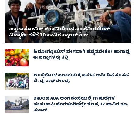
ಪ್ಯಾನಾಸೋನಿಕ್ ಕಂಪನಿಯಿಂದ ಎಂಜಿನಿಯರಿಂಗ್
ವಿದ್ಯಾರ್ಥಿಗಳಿಗೆ 70 ಸಾವಿರ ಸ್ಕಾಲರ್ ಶಿಪ್
ಹಿಮೋಗ್ಲೋಬಿನ್ ವೇಗವಾಗಿ ಹೆಚ್ಚಿಸಬೇಕೇ? ಹಾಗಾದ್ರೆ
ಈ ಹಣ್ಣುಗಳನ್ನು ತಿನ್ನಿ
ಅಂಬ್ಲಿಗೋಳ ಜಲಾಶಯಕ್ಕೆ ಬಾಗಿನ ಅರ್ಪಿಸಿದ ಸಂಸದ
ಬಿ. ವೈ ರಾಘವೇಂದ್ರ
DRDOದ ADA ಅಂಗಸಂಸ್ಥೆಯಲ್ಲಿ 111 ಹುದ್ದೆಗಳ
ನೇಮಕಾತಿ: ಬೆಂಗಳೂರಿನಲ್ಲೇ ಕೆಲಸ, 37 ಸಾವಿರ ರೂ.
ಸಂಬಳ