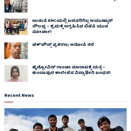
ಉಡುಪಿ KMCಯಲ್ಲಿ ಬಡವರಿಗಿಲ್ಲ ಆಯುಷ್ಮಾನ್
ಸೌಲಭ್ಯ – ಕ್ರಮಕ್ಕೆ ಆಗ್ರಹಿಸಿದ ಬಿಜೆಪಿ ಯುವ
ಮೋರ್ಚಾ!
ಚೆಕ್​ಬೌನ್ಸ್​ ಪ್ರಕರಣ; ಆರೋಪಿ ಸೆರೆ
ಹೈಡ್ರೋವಿಡ್ ಗಾಂಜಾ ಮಾರಾಟಕ್ಕೆ ಯತ್ನ –
ಕುಂದಾಪುರ ಕಾಲೇಜಿನ ವಿದ್ಯಾರ್ಥಿನಿ ಬಂಧನ!
Recent News