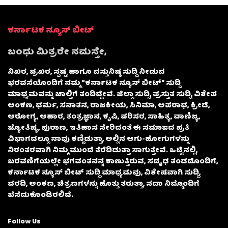
ಕರ್ನಾಟಕ ನ್ಯೂಸ್ ಬೀಟ್
ಬಂಧು ಮಿತ್ರರೇ ನಮಸ್ತೇ,
ನಿಖರ, ಪ್ರಖರ, ಸ್ಪಷ್ಟ ಹಾಗೂ ವಸ್ತುನಿಷ್ಠ ಸುದ್ದಿ ನೀಡುವ
ಭರವಸೆಯೊಂದಿಗೆ ನಮ್ಮ “ಕರ್ನಾಟಕ ನ್ಯೂಸ್ ಬೀಟ್” ಸುದ್ದಿ
ಮಾಧ್ಯಮವನ್ನು ಚಾಲ್ತಿಗೆ ತಂದಿದ್ದೇವೆ. ಜಿಲ್ಲಾ ಸುದ್ದಿ, ಪ್ರಸ್ತುತ ಸುದ್ದಿ, ವಿಶೇಷ
ಅಂಕಣ, ಧರ್ಮ, ಸನಾತನ, ರಾಜಕೀಯ, ಸಿನಿಮಾ, ಅಪರಾಧ, ಕ್ರೀಡೆ,
ಆರೋಗ್ಯ, ಆಹಾರ, ತಂತ್ರಜ್ಞಾನ, ಕೃಷಿ, ಪರಿಸರ, ಸಾಹಿತ್ಯ, ವಾಣಿಜ್ಯ,
ಜ್ಯೋತಿಷ್ಯ, ಪುರಾಣ, ಇತಿಹಾಸ ಸೇರಿದಂತೆ ಈ ಸಮಾಜದ ಪ್ರತಿ
ವಿಭಾಗದಲ್ಲೂ ನಾವು ಕಣ್ಣಿಡುತ್ತಾ, ಅಲ್ಲಿನ ಆಗು-ಹೋಗುಗಳನ್ನು
ನಿರಂತರವಾಗಿ ನಿಮ್ಮ ಮುಂದೆ ತೆರೆದಿಡುತ್ತಾ ಸಾಗುತ್ತೇವೆ. ಒಟ್ಟಿನಲ್ಲಿ,
ಬರವಣಿಗೆಯಲ್ಲೇ ಭಗವಂತನನ್ನ ಕಾಣುತ್ತಿರುವ, ಸದೃಢ ತಂಡದೊಂದಿಗೆ,
ಕರ್ನಾಟಕ ನ್ಯೂಸ್ ಬೀಟ್ ಸುದ್ದಿ ಮಾಧ್ಯಮವು, ವಿಶೇಷವಾಗಿ ಸುದ್ದಿ,
ವರದಿ, ಅಂಕಣ, ಚಿತ್ರಣಗಳನ್ನು ಹೊತ್ತು ತರುತ್ತಾ, ಸದಾ ನಿಮ್ಮೊಂದಿಗೆ
ಬೆಸೆದುಕೊಂಡಿರಲಿದೆ.
Follow Us