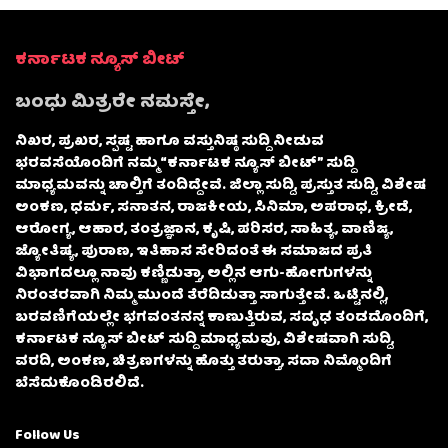
ಕರ್ನಾಟಕ ನ್ಯೂಸ್ ಬೀಟ್
ಬಂಧು ಮಿತ್ರರೇ ನಮಸ್ತೇ,
ನಿಖರ, ಪ್ರಖರ, ಸ್ಪಷ್ಟ ಹಾಗೂ ವಸ್ತುನಿಷ್ಠ ಸುದ್ದಿ ನೀಡುವ
ಭರವಸೆಯೊಂದಿಗೆ ನಮ್ಮ “ಕರ್ನಾಟಕ ನ್ಯೂಸ್ ಬೀಟ್” ಸುದ್ದಿ
ಮಾಧ್ಯಮವನ್ನು ಚಾಲ್ತಿಗೆ ತಂದಿದ್ದೇವೆ. ಜಿಲ್ಲಾ ಸುದ್ದಿ, ಪ್ರಸ್ತುತ ಸುದ್ದಿ, ವಿಶೇಷ
ಅಂಕಣ, ಧರ್ಮ, ಸನಾತನ, ರಾಜಕೀಯ, ಸಿನಿಮಾ, ಅಪರಾಧ, ಕ್ರೀಡೆ,
ಆರೋಗ್ಯ, ಆಹಾರ, ತಂತ್ರಜ್ಞಾನ, ಕೃಷಿ, ಪರಿಸರ, ಸಾಹಿತ್ಯ, ವಾಣಿಜ್ಯ,
ಜ್ಯೋತಿಷ್ಯ, ಪುರಾಣ, ಇತಿಹಾಸ ಸೇರಿದಂತೆ ಈ ಸಮಾಜದ ಪ್ರತಿ
ವಿಭಾಗದಲ್ಲೂ ನಾವು ಕಣ್ಣಿಡುತ್ತಾ, ಅಲ್ಲಿನ ಆಗು-ಹೋಗುಗಳನ್ನು
ನಿರಂತರವಾಗಿ ನಿಮ್ಮ ಮುಂದೆ ತೆರೆದಿಡುತ್ತಾ ಸಾಗುತ್ತೇವೆ. ಒಟ್ಟಿನಲ್ಲಿ,
ಬರವಣಿಗೆಯಲ್ಲೇ ಭಗವಂತನನ್ನ ಕಾಣುತ್ತಿರುವ, ಸದೃಢ ತಂಡದೊಂದಿಗೆ,
ಕರ್ನಾಟಕ ನ್ಯೂಸ್ ಬೀಟ್ ಸುದ್ದಿ ಮಾಧ್ಯಮವು, ವಿಶೇಷವಾಗಿ ಸುದ್ದಿ,
ವರದಿ, ಅಂಕಣ, ಚಿತ್ರಣಗಳನ್ನು ಹೊತ್ತು ತರುತ್ತಾ, ಸದಾ ನಿಮ್ಮೊಂದಿಗೆ
ಬೆಸೆದುಕೊಂಡಿರಲಿದೆ.
Follow Us