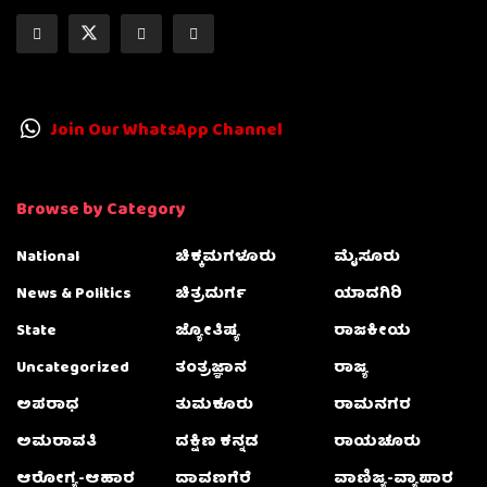
Join Our WhatsApp Channel
Browse by Category
National
ಚಿಕ್ಕಮಗಳೂರು
ಮೈಸೂರು
News & Politics
ಚಿತ್ರದುರ್ಗ
ಯಾದಗಿರಿ
State
ಜ್ಯೋತಿಷ್ಯ
ರಾಜಕೀಯ
Uncategorized
ತಂತ್ರಜ್ಞಾನ
ರಾಜ್ಯ
ಅಪರಾಧ
ತುಮಕೂರು
ರಾಮನಗರ
ಅಮರಾವತಿ
ದಕ್ಷಿಣ ಕನ್ನಡ
ರಾಯಚೂರು
ಆರೋಗ್ಯ-ಆಹಾರ
ದಾವಣಗೆರೆ
ವಾಣಿಜ್ಯ-ವ್ಯಾಪಾರ