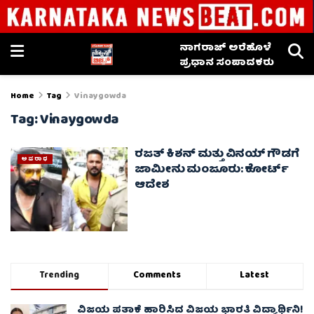
ನಾಗರಾಜ್ ಅರೆಹೊಳೆ
ಪ್ರಧಾನ ಸಂಪಾದಕರು
Home
Tag
Vinaygowda
Tag:
Vinaygowda
ರಜತ್ ಕಿಶನ್ ಮತ್ತು ವಿನಯ್ ಗೌಡಗೆ
ಅಪರಾಧ
ಜಾಮೀನು ಮಂಜೂರು: ಕೋರ್ಟ್
ಆದೇಶ
Trending
Comments
Latest
ವಿಜಯ ಪತಾಕೆ ಹಾರಿಸಿದ ವಿಜಯ ಭಾರತಿ ವಿದ್ಯಾರ್ಥಿನಿ!