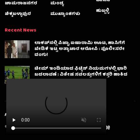
ಹಾಸನ
ಚಾಮರಾಜನಗರ
ಮಂಡ್ಯ
ಹುಬ್ಬಳ್ಳಿ
ಚಿಕ್ಕಬಳ್ಳಾಫುರ
ಮುಖ್ಯಾಂಶಗಳು
Recent News
ಲಾಕಪ್‌ನಲ್ಲಿ ಪಿಜ್ಜಾ, ಐಷಾರಾಮಿ ಊಟ, ಹಾಸಿಗೆಗೆ
ಬೇಡಿಕೆ ಇಟ್ಟ ಅತ್ಯಾಚಾರ ಆರೋಪಿ : ಪೊಲೀಸರೇ
ದಂಗು!
ಟೀಮ್ ಇಂಡಿಯಾದ ಫಿಟ್ನೆಸ್ ನಿಯಮಗಳಲ್ಲಿ ಭಾರಿ
ಬದಲಾವಣೆ : ವಿಶೇಷ ಸವಲತ್ತುಗಳಿಗೆ ಕತ್ತರಿ ಹಾಕಿದ
BCCI
About
Advertise
Privacy & Policy
Contact Us
© 2025
Karnatakanewsbeat