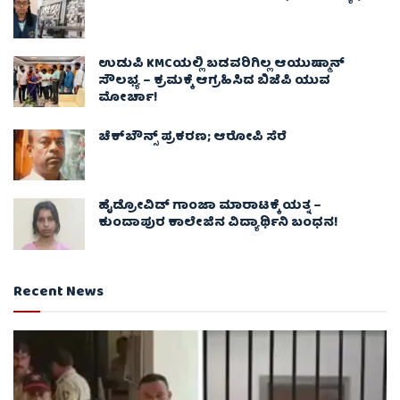
ಉಡುಪಿ KMCಯಲ್ಲಿ ಬಡವರಿಗಿಲ್ಲ ಆಯುಷ್ಮಾನ್
ಸೌಲಭ್ಯ – ಕ್ರಮಕ್ಕೆ ಆಗ್ರಹಿಸಿದ ಬಿಜೆಪಿ ಯುವ
ಮೋರ್ಚಾ!
ಚೆಕ್​ಬೌನ್ಸ್​ ಪ್ರಕರಣ; ಆರೋಪಿ ಸೆರೆ
ಹೈಡ್ರೋವಿಡ್ ಗಾಂಜಾ ಮಾರಾಟಕ್ಕೆ ಯತ್ನ –
ಕುಂದಾಪುರ ಕಾಲೇಜಿನ ವಿದ್ಯಾರ್ಥಿನಿ ಬಂಧನ!
Recent News