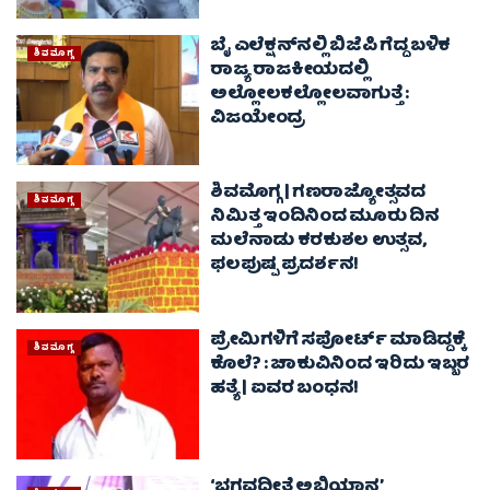
ಬೈ ಎಲೆಕ್ಷನ್‌ನಲ್ಲಿ ಬಿಜೆಪಿ ಗೆದ್ದ ಬಳಿಕ
ಶಿವಮೊಗ್ಗ
ರಾಜ್ಯ ರಾಜಕೀಯದಲ್ಲಿ
ಅಲ್ಲೋಲಕಲ್ಲೋಲವಾಗುತ್ತೆ :
ವಿಜಯೇಂದ್ರ
ಶಿವಮೊಗ್ಗ | ಗಣರಾಜ್ಯೋತ್ಸವದ
ಶಿವಮೊಗ್ಗ
ನಿಮಿತ್ತ ಇಂದಿನಿಂದ ಮೂರು ದಿನ
ಮಲೆನಾಡು ಕರಕುಶಲ ಉತ್ಸವ,
ಫಲಪುಷ್ಪ ಪ್ರದರ್ಶನ!
ಪ್ರೇಮಿಗಳಿಗೆ ಸಪೋರ್ಟ್ ಮಾಡಿದ್ದಕ್ಕೆ
ಶಿವಮೊಗ್ಗ
ಕೊಲೆ? : ಚಾಕುವಿನಿಂದ ಇರಿದು ಇಬ್ಬರ
ಹತ್ಯೆ | ಐವರ ಬಂಧನ!
‘ಭಗವದ್ಗೀತೆ ಅಭಿಯಾನ’