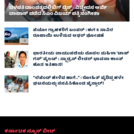
ದಳಪತಿ ದಾಂಪತ್ಯದಲ್ಲಿ ಬಿಗ್ ಟ್ವಿಸ್ಟ್ : ವಿಚ್ಛೇದನ ಅರ್ಜಿ
ವಾಪಾಸ್‌ ಪಡೆದ ಸಿಎಂ ವಿಜಯ್ ಪತ್ನಿ ಸಂಗೀತಾ‌
ಜಿಯೋ ಗ್ರಾಹಕರಿಗೆ ಬಂಪರ್ : ಈಗ 6 ಸಾವಿರ
ರೂಪಾಯಿ ಉಳಿಸುವ ಆಫರ್ ಘೋಷಣೆ
ಭಾರತೀಯ ವಾಯುಪಡೆಯ ಮೊದಲ ಮಹಿಳಾ ‘ಟಾಪ್
ಗನ್’ ಪೈಲಟ್ : ಸ್ಕ್ವಾಡ್ರನ್ ಲೀಡರ್ ಭಾವನಾ ಕಾಂತ್
ಹೊಸ ಇತಿಹಾಸ!
“ಲೆಜೆಂಡ್ ಹೇಳಿದ ಹಾಗೆ..” : ರೋಹಿತ್ ಬೈದಿದ್ದ ಹಳೇ
ಘಟನೆಯನ್ನು ನೆನಪಿಸಿಕೊಂಡ ಜೈಸ್ವಾಲ್!
ಕರ್ನಾಟಕ ನ್ಯೂಸ್ ಬೀಟ್