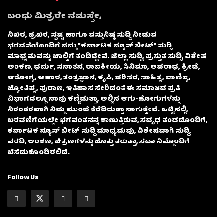
ಬಂಧು ಮಿತ್ರರೇ ನಮಸ್ತೇ,
ನಿಖರ, ಪ್ರಖರ, ಸ್ಪಷ್ಟ ಹಾಗೂ ವಸ್ತುನಿಷ್ಠ ಸುದ್ದಿ ನೀಡುವ
ಭರವಸೆಯೊಂದಿಗೆ ನಮ್ಮ “ಕರ್ನಾಟಕ ನ್ಯೂಸ್ ಬೀಟ್” ಸುದ್ದಿ
ಮಾಧ್ಯಮವನ್ನು ಚಾಲ್ತಿಗೆ ತಂದಿದ್ದೇವೆ. ಜಿಲ್ಲಾ ಸುದ್ದಿ, ಪ್ರಸ್ತುತ ಸುದ್ದಿ, ವಿಶೇಷ
ಅಂಕಣ, ಧರ್ಮ, ಸನಾತನ, ರಾಜಕೀಯ, ಸಿನಿಮಾ, ಅಪರಾಧ, ಕ್ರೀಡೆ,
ಆರೋಗ್ಯ, ಆಹಾರ, ತಂತ್ರಜ್ಞಾನ, ಕೃಷಿ, ಪರಿಸರ, ಸಾಹಿತ್ಯ, ವಾಣಿಜ್ಯ,
ಜ್ಯೋತಿಷ್ಯ, ಪುರಾಣ, ಇತಿಹಾಸ ಸೇರಿದಂತೆ ಈ ಸಮಾಜದ ಪ್ರತಿ
ವಿಭಾಗದಲ್ಲೂ ನಾವು ಕಣ್ಣಿಡುತ್ತಾ, ಅಲ್ಲಿನ ಆಗು-ಹೋಗುಗಳನ್ನು
ನಿರಂತರವಾಗಿ ನಿಮ್ಮ ಮುಂದೆ ತೆರೆದಿಡುತ್ತಾ ಸಾಗುತ್ತೇವೆ. ಒಟ್ಟಿನಲ್ಲಿ,
ಬರವಣಿಗೆಯಲ್ಲೇ ಭಗವಂತನನ್ನ ಕಾಣುತ್ತಿರುವ, ಸದೃಢ ತಂಡದೊಂದಿಗೆ,
ಕರ್ನಾಟಕ ನ್ಯೂಸ್ ಬೀಟ್ ಸುದ್ದಿ ಮಾಧ್ಯಮವು, ವಿಶೇಷವಾಗಿ ಸುದ್ದಿ,
ವರದಿ, ಅಂಕಣ, ಚಿತ್ರಣಗಳನ್ನು ಹೊತ್ತು ತರುತ್ತಾ, ಸದಾ ನಿಮ್ಮೊಂದಿಗೆ
ಬೆಸೆದುಕೊಂಡಿರಲಿದೆ.
Follow Us