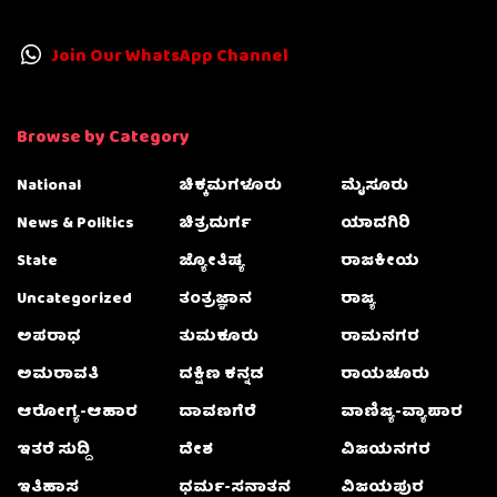
Join Our WhatsApp Channel
Browse by Category
National
ಚಿಕ್ಕಮಗಳೂರು
ಮೈಸೂರು
News & Politics
ಚಿತ್ರದುರ್ಗ
ಯಾದಗಿರಿ
State
ಜ್ಯೋತಿಷ್ಯ
ರಾಜಕೀಯ
Uncategorized
ತಂತ್ರಜ್ಞಾನ
ರಾಜ್ಯ
ಅಪರಾಧ
ತುಮಕೂರು
ರಾಮನಗರ
ಅಮರಾವತಿ
ದಕ್ಷಿಣ ಕನ್ನಡ
ರಾಯಚೂರು
ಆರೋಗ್ಯ-ಆಹಾರ
ದಾವಣಗೆರೆ
ವಾಣಿಜ್ಯ-ವ್ಯಾಪಾರ
ಇತರೆ ಸುದ್ದಿ
ದೇಶ
ವಿಜಯನಗರ
ಇತಿಹಾಸ
ಧರ್ಮ-ಸನಾತನ
ವಿಜಯಪುರ