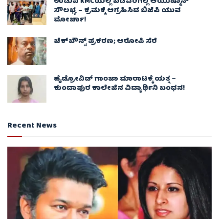
ಉಡುಪಿ KMCಯಲ್ಲಿ ಬಡವರಿಗಿಲ್ಲ ಆಯುಷ್ಮಾನ್
ಸೌಲಭ್ಯ – ಕ್ರಮಕ್ಕೆ ಆಗ್ರಹಿಸಿದ ಬಿಜೆಪಿ ಯುವ
ಮೋರ್ಚಾ!
ಚೆಕ್​ಬೌನ್ಸ್​ ಪ್ರಕರಣ; ಆರೋಪಿ ಸೆರೆ
ಹೈಡ್ರೋವಿಡ್ ಗಾಂಜಾ ಮಾರಾಟಕ್ಕೆ ಯತ್ನ –
ಕುಂದಾಪುರ ಕಾಲೇಜಿನ ವಿದ್ಯಾರ್ಥಿನಿ ಬಂಧನ!
Recent News