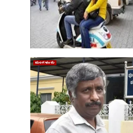
ಮಂಗಳೂರು