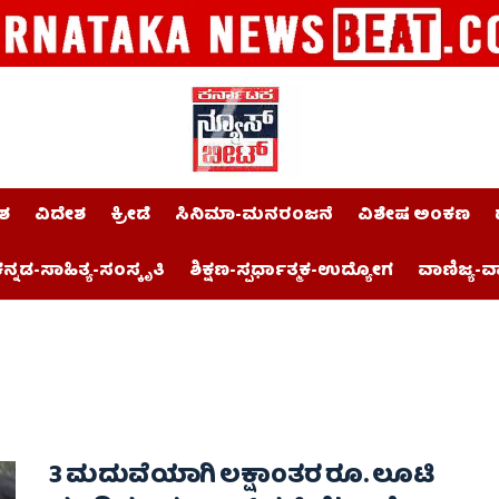
ಶ
ವಿದೇಶ
ಕ್ರೀಡೆ
ಸಿನಿಮಾ-ಮನರಂಜನೆ
ವಿಶೇಷ ಅಂಕಣ
ನ್ನಡ-ಸಾಹಿತ್ಯ-ಸಂಸ್ಕೃತಿ
ಶಿಕ್ಷಣ-ಸ್ಪರ್ಧಾತ್ಮಕ-ಉದ್ಯೋಗ
ವಾಣಿಜ್ಯ-ವ
3 ಮದುವೆಯಾಗಿ ಲಕ್ಷಾಂತರ ರೂ. ಲೂಟಿ