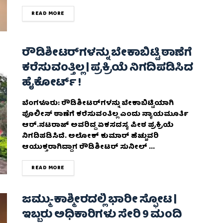
DETAILS
READ MORE
ರೌಡಿಶೀಟರ್​ಗಳನ್ನು ಬೇಕಾಬಿಟ್ಟಿ ಠಾಣೆಗೆ
ಕರೆಸುವಂತ್ತಿಲ್ಲ | ಪ್ರಕ್ರಿಯೆ ‌ನಿಗದಿಪಡಿಸಿದ
ಹೈಕೋರ್ಟ್ !
ಬೆಂಗಳೂರು: ರೌಡಿಶೀಟರ್​ಗಳನ್ನು ಬೇಕಾಬಿಟ್ಟಿಯಾಗಿ
ಪೊಲೀಸ್‌ ಠಾಣೆಗೆ ಕರೆಸುವಂತಿಲ್ಲ ಎಂದು ನ್ಯಾಯಮೂರ್ತಿ
ಆರ್.ನಟರಾಜ್ ಅವರಿದ್ದ ಏಕಸದಸ್ಯ ಪೀಠ ಪ್ರಕ್ರಿಯೆ
‌ನಿಗದಿಪಡಿಸಿದೆ. ಅಲೋಕ್ ಕುಮಾರ್ ಹೆಚ್ಚುವರಿ
ಆಯುಕ್ತರಾಗಿದ್ದಾಗ ರೌಡಿಶೀಟರ್ ಸುನೀಲ್ ...
DETAILS
READ MORE
ಜಮ್ಮು-ಕಾಶ್ಮೀರದಲ್ಲಿ ಭಾರೀ ಸ್ಫೋಟ |
ಇಬ್ಬರು ಅಧಿಕಾರಿಗಳು ಸೇರಿ 9 ಮಂದಿ