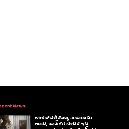
ecent News
ಲಾಕಪ್‌ನಲ್ಲಿ ಪಿಜ್ಜಾ, ಐಷಾರಾಮಿ
ಊಟ, ಹಾಸಿಗೆಗೆ ಬೇಡಿಕೆ ಇಟ್ಟ