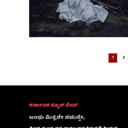
1
2
ಕರ್ನಾಟಕ ನ್ಯೂಸ್ ಬೀಟ್
ಬಂಧು ಮಿತ್ರರೇ ನಮಸ್ತೇ,