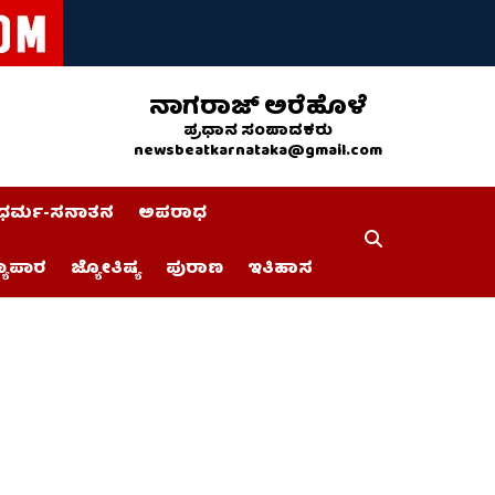
ನಾಗರಾಜ್ ಅರೆಹೊಳೆ
ಪ್ರಧಾನ ಸಂಪಾದಕರು
newsbeatkarnataka@gmail.com
ಧರ್ಮ-ಸನಾತನ
ಅಪರಾಧ
್ಯಾಪಾರ
ಜ್ಯೋತಿಷ್ಯ
ಪುರಾಣ
ಇತಿಹಾಸ