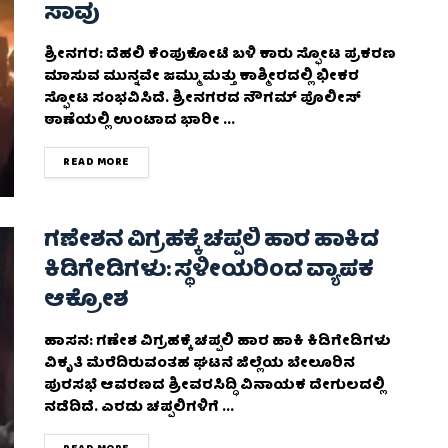
ಸಾವು
ಶ್ರೀನಗರ: ದೆಹಲಿ ಕೆಂಪುಕೋಟೆ ಬಳಿ ಕಾರು ಸ್ಫೋಟ ಪ್ರಕರಣ
ಮಾಸುವ ಮುನ್ನವೇ ಜಮ್ಮು ಮತ್ತು ಕಾಶ್ಮೀರದಲ್ಲಿ ಭೀಕರ
ಸ್ಫೋಟ ಸಂಭವಿಸಿದೆ. ಶ್ರೀನಗರದ ನೌಗಮ್‌ ಪೊಲೀಸ್‌
ಠಾಣೆಯಲ್ಲಿ ಉಂಟಾದ ಭಾರೀ ...
DETAILS
READ MORE
ಗಣೇಶನ ವಿಗ್ರಹಕ್ಕೆ ಚಪ್ಪಲಿ ಹಾರ ಹಾಕಿದ
ಕಿಡಿಗೇಡಿಗಳು: ಸ್ಥಳೀಯರಿಂದ ವ್ಯಾಪಕ
ಆಕ್ರೋಶ
ಹಾಸನ: ಗಣೇಶ ವಿಗ್ರಹಕ್ಕೆ ಚಪ್ಪಲಿ ಹಾರ ಹಾಕಿ ಕಿಡಿಗೇಡಿಗಳು
ವಿಕೃತಿ ಮೆರೆದಿರುವಂತಹ ಘಟನೆ ಜಿಲ್ಲೆಯ ಬೇಲೂರಿನ
ಪುರಸಭೆ ಆವರಣದ ಶ್ರೀವರಸಿದ್ಧಿ ವಿನಾಯಕ ದೇಗುಲದಲ್ಲಿ
ನಡೆದಿದೆ. ಎರಡು ಚಪ್ಪಲಿಗಳಿಗೆ ...