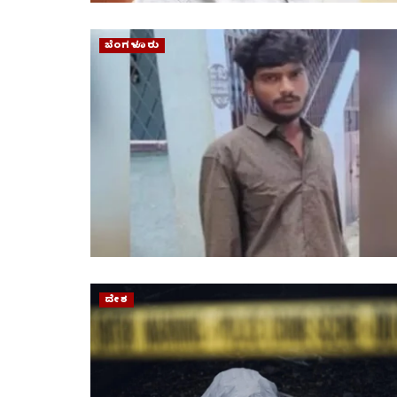
ಬೆಂಗಳೂರು
ದೇಶ