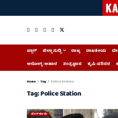
ಬ್ಲಾಗ್
ಜಿಲ್ಲಾ ಸುದ್ದಿ
ರಾಜ್ಯ
ರಾಜಕೀಯ
ದೇ
ಆರೋಗ್ಯ-ಆಹಾರ
ತಂತ್ರಜ್ಞಾನ
ಕೃಷಿ-ಪರಿಸರ
ಕ
Home
Tag
Police Station
Tag:
Police Station
ಬೆಂಗಳೂರು