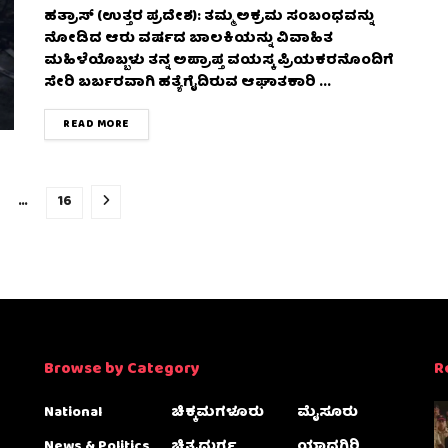
ಹತ್ರಾಸ್ (ಉತ್ತರ ಪ್ರದೇಶ): ತಮ್ಮ ಅಕ್ರಮ ಸಂಬಂಧವನ್ನು
ನೋಡಿದ ಆರು ವರ್ಷದ ಬಾಲಕಿಯನ್ನು ವಿವಾಹಿತ
ಮಹಿಳೆಯೊಬ್ಬಳು ತನ್ನ ಅಪ್ರಾಪ್ತ ವಯಸ್ಕ ಪ್ರಿಯಕರನೊಂದಿಗೆ
ಸೇರಿ ಬರ್ಬರವಾಗಿ ಹತ್ಯೆಗೈದಿರುವ ಆಘಾತಕಾರಿ ...
DETAILS
READ MORE
…
16
Browse by Category
R
National
ಚಿಕ್ಕಮಗಳೂರು
ಮೈಸೂರು
News & Politics
ಚಿತ್ರದುರ್ಗ
ಯಾದಗಿರಿ