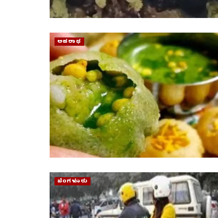
ಅಪರಾಧ
ಬೆಂಗಳೂರು