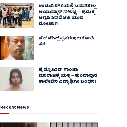
ಉಡುಪಿ KMCಯಲ್ಲಿ ಬಡವರಿಗಿಲ್ಲ
ಆಯುಷ್ಮಾನ್ ಸೌಲಭ್ಯ – ಕ್ರಮಕ್ಕೆ
ಆಗ್ರಹಿಸಿದ ಬಿಜೆಪಿ ಯುವ
ಮೋರ್ಚಾ!
ಚೆಕ್​ಬೌನ್ಸ್​ ಪ್ರಕರಣ; ಆರೋಪಿ
ಸೆರೆ
ಹೈಡ್ರೋವಿಡ್ ಗಾಂಜಾ
ಮಾರಾಟಕ್ಕೆ ಯತ್ನ – ಕುಂದಾಪುರ
ಕಾಲೇಜಿನ ವಿದ್ಯಾರ್ಥಿನಿ ಬಂಧನ!
Recent News