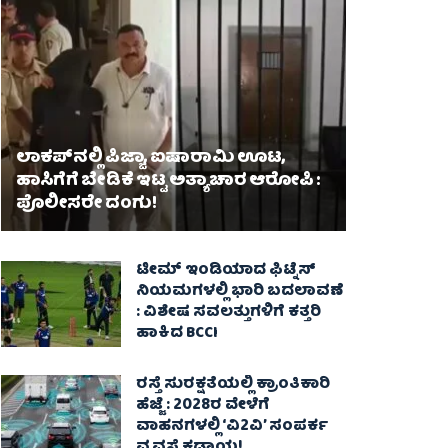
ಲಾಕಪ್‌ನಲ್ಲಿ ಪಿಜ್ಜಾ, ಐಷಾರಾಮಿ ಊಟ,
ಹಾಸಿಗೆಗೆ ಬೇಡಿಕೆ ಇಟ್ಟ ಅತ್ಯಾಚಾರ ಆರೋಪಿ :
ಪೊಲೀಸರೇ ದಂಗು!
ಟೀಮ್ ಇಂಡಿಯಾದ ಫಿಟ್ನೆಸ್
ನಿಯಮಗಳಲ್ಲಿ ಭಾರಿ ಬದಲಾವಣೆ
: ವಿಶೇಷ ಸವಲತ್ತುಗಳಿಗೆ ಕತ್ತರಿ
ಹಾಕಿದ BCCI
ರಸ್ತೆ ಸುರಕ್ಷತೆಯಲ್ಲಿ ಕ್ರಾಂತಿಕಾರಿ
ಹೆಜ್ಜೆ : 2028ರ ವೇಳೆಗೆ
ವಾಹನಗಳಲ್ಲಿ ‘ವಿ2ವಿ’ ಸಂಪರ್ಕ