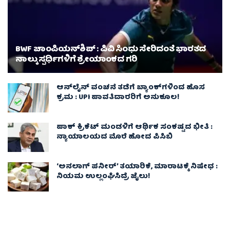
BWF ಚಾಂಪಿಯನ್‌ಶಿಪ್ : ಪಿವಿ ಸಿಂಧು ಸೇರಿದಂತೆ ಭಾರತದ
ನಾಲ್ಕು ಸ್ಪರ್ಧಿಗಳಿಗೆ ಶ್ರೇಯಾಂಕದ ಗರಿ
ಆನ್‌ಲೈನ್ ವಂಚನೆ ತಡೆಗೆ ಬ್ಯಾಂಕ್‌ಗಳಿಂದ ಹೊಸ
ಕ್ರಮ : UPI ಪಾವತಿದಾರರಿಗೆ ಅನುಕೂಲ!
ಪಾಕ್‌ ಕ್ರಿಕೆಟ್ ಮಂಡಳಿಗೆ ಆರ್ಥಿಕ ಸಂಕಷ್ಟದ ಭೀತಿ :
ನ್ಯಾಯಾಲಯದ ಮೊರೆ ಹೋದ ಪಿಸಿಬಿ
‘ಅನಲಾಗ್ ಪನೀರ್’ ತಯಾರಿಕೆ, ಮಾರಾಟಕ್ಕೆ ನಿಷೇಧ :
ನಿಯಮ ಉಲ್ಲಂಘಿಸಿದ್ರೆ ಜೈಲು!