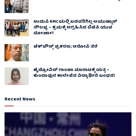
ಉಡುಪಿ KMCಯಲ್ಲಿ ಬಡವರಿಗಿಲ್ಲ ಆಯುಷ್ಮಾನ್
ಸೌಲಭ್ಯ – ಕ್ರಮಕ್ಕೆ ಆಗ್ರಹಿಸಿದ ಬಿಜೆಪಿ ಯುವ
ಮೋರ್ಚಾ!
ಚೆಕ್​ಬೌನ್ಸ್​ ಪ್ರಕರಣ; ಆರೋಪಿ ಸೆರೆ
ಹೈಡ್ರೋವಿಡ್ ಗಾಂಜಾ ಮಾರಾಟಕ್ಕೆ ಯತ್ನ –
ಕುಂದಾಪುರ ಕಾಲೇಜಿನ ವಿದ್ಯಾರ್ಥಿನಿ ಬಂಧನ!
Recent News