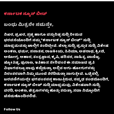
ಕರ್ನಾಟಕ ನ್ಯೂಸ್ ಬೀಟ್
ಬಂಧು ಮಿತ್ರರೇ ನಮಸ್ತೇ,
ನಿಖರ, ಪ್ರಖರ, ಸ್ಪಷ್ಟ ಹಾಗೂ ವಸ್ತುನಿಷ್ಠ ಸುದ್ದಿ ನೀಡುವ
ಭರವಸೆಯೊಂದಿಗೆ ನಮ್ಮ “ಕರ್ನಾಟಕ ನ್ಯೂಸ್ ಬೀಟ್” ಸುದ್ದಿ
ಮಾಧ್ಯಮವನ್ನು ಚಾಲ್ತಿಗೆ ತಂದಿದ್ದೇವೆ. ಜಿಲ್ಲಾ ಸುದ್ದಿ, ಪ್ರಸ್ತುತ ಸುದ್ದಿ, ವಿಶೇಷ
ಅಂಕಣ, ಧರ್ಮ, ಸನಾತನ, ರಾಜಕೀಯ, ಸಿನಿಮಾ, ಅಪರಾಧ, ಕ್ರೀಡೆ,
ಆರೋಗ್ಯ, ಆಹಾರ, ತಂತ್ರಜ್ಞಾನ, ಕೃಷಿ, ಪರಿಸರ, ಸಾಹಿತ್ಯ, ವಾಣಿಜ್ಯ,
ಜ್ಯೋತಿಷ್ಯ, ಪುರಾಣ, ಇತಿಹಾಸ ಸೇರಿದಂತೆ ಈ ಸಮಾಜದ ಪ್ರತಿ
ವಿಭಾಗದಲ್ಲೂ ನಾವು ಕಣ್ಣಿಡುತ್ತಾ, ಅಲ್ಲಿನ ಆಗು-ಹೋಗುಗಳನ್ನು
ನಿರಂತರವಾಗಿ ನಿಮ್ಮ ಮುಂದೆ ತೆರೆದಿಡುತ್ತಾ ಸಾಗುತ್ತೇವೆ. ಒಟ್ಟಿನಲ್ಲಿ,
ಬರವಣಿಗೆಯಲ್ಲೇ ಭಗವಂತನನ್ನ ಕಾಣುತ್ತಿರುವ, ಸದೃಢ ತಂಡದೊಂದಿಗೆ,
ಕರ್ನಾಟಕ ನ್ಯೂಸ್ ಬೀಟ್ ಸುದ್ದಿ ಮಾಧ್ಯಮವು, ವಿಶೇಷವಾಗಿ ಸುದ್ದಿ,
ವರದಿ, ಅಂಕಣ, ಚಿತ್ರಣಗಳನ್ನು ಹೊತ್ತು ತರುತ್ತಾ, ಸದಾ ನಿಮ್ಮೊಂದಿಗೆ
ಬೆಸೆದುಕೊಂಡಿರಲಿದೆ.
Follow Us