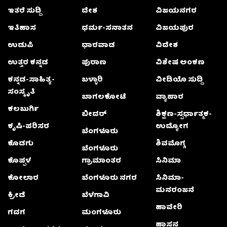
ಇತರೆ ಸುದ್ದಿ
ದೇಶ
ವಿಜಯನಗರ
ಇತಿಹಾಸ
ಧರ್ಮ-ಸನಾತನ
ವಿಜಯಪುರ
ಉಡುಪಿ
ಧಾರವಾಡ
ವಿದೇಶ
ಉತ್ತರ ಕನ್ನಡ
ಪುರಾಣ
ವಿಶೇಷ ಅಂಕಣ
ಕನ್ನಡ-ಸಾಹಿತ್ಯ-
ಬಳ್ಳಾರಿ
ವೀಡಿಯೊ ಸುದ್ದಿ
ಸಂಸ್ಕೃತಿ
ಬಾಗಲಕೋಟೆ
ವ್ಯಾಪಾರ
ಕಲಬುರ್ಗಿ
ಬೀದರ್
ಶಿಕ್ಷಣ-ಸ್ಪರ್ಧಾತ್ಮಕ-
ಕೃಷಿ-ಪರಿಸರ
ಉದ್ಯೋಗ
ಬೆಂಗಳೂರು
ಕೊಡಗು
ಶಿವಮೊಗ್ಗ
ಬೆಂಗಳೂರು
ಕೊಪ್ಪಳ
ಗ್ರಾಮಾಂತರ
ಸಿನಿಮಾ
ಕೋಲಾರ
ಬೆಂಗಳೂರು ನಗರ
ಸಿನಿಮಾ-
ಮನರಂಜನೆ
ಕ್ರೀಡೆ
ಬೆಳಗಾವಿ
ಹಾವೇರಿ
ಗದಗ
ಮಂಗಳೂರು
ಹಾಸನ